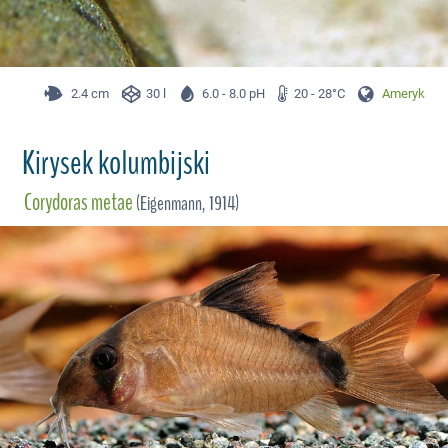
2.4 cm
30 l
6.0 - 8.0 pH
20 - 28°C
Ameryka Pł
Kirysek kolumbijski
Corydoras metae
(Eigenmann, 1914)