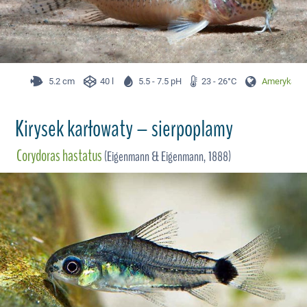
5.2 cm
40 l
5.5 - 7.5 pH
23 - 26°C
Ameryka Pł
Kirysek karłowaty – sierpoplamy
Corydoras hastatus
(Eigenmann & Eigenmann, 1888)