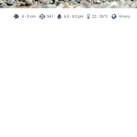
4 - 5 cm
54 l
6.0 - 8.0 pH
22 - 26°C
Ameryka P