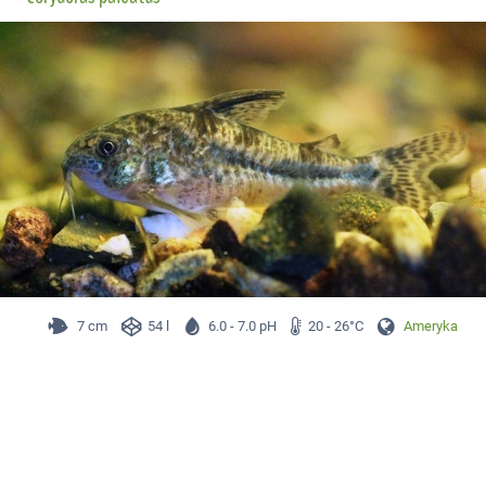
7 cm
54 l
6.0 - 7.0 pH
20 - 26°C
Ameryka Płd.