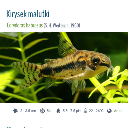
Kirysek malutki
Corydoras habrosus
(S. H. Weitzman, 1960)
3 - 3.5 cm
54 l
5.5 - 7.5 pH
22 - 26°C
Ameryka