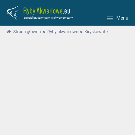
Ryby Akwariowe
.eu
Menu
specjalistyczny serwis akwarystyczny
Strona główna
»
Ryby akwariowe
»
Kiryskowate