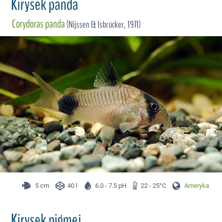
Kirysek panda
Corydoras panda
(Nijssen & Isbrücker, 1971)
5 cm
40 l
6.0 - 7.5 pH
22 - 25°C
Ameryka Płd.
Kirysek pigmej