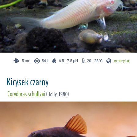
5 cm
54 l
6.5 - 7.5 pH
20 - 28°C
Ameryka Płd.
Kirysek czarny
Corydoras schultzei
(Holly, 1940)