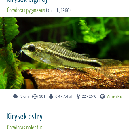
Corydoras pygmaeus
(Knaack, 1966)
3 cm
30 l
6.4 - 7.4 pH
22 - 26°C
Ameryka Płd.
Kirysek pstry
Corydoras paleatus