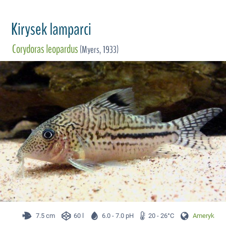
Kirysek lamparci
Corydoras leopardus
(Myers, 1933)
7.5 cm
60 l
6.0 - 7.0 pH
20 - 26°C
Ameryka Pł