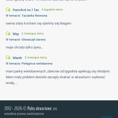
francikot no.1 fan
4 tygodnie temu
W temacie:
Tęczanka Neonowa
siema stary kocham cię ożeńmy się błagam
May
2 miesiące temu
W temacie:
Głowaczyk barwny
moje chciały tylko żywy...
Marek
2 miesiące temu
W temacie:
Pielęgnica wielobarwna
mam parkę wielobarwnych ,obecnie od tygodnia opiekują się młodymi.
Mam mały problem dorosłe zaczęły skakać w akwarium i wylewać
wodę,…
2012 - 2026 ©
Ryby akwariowe
.eu
wszelkie prawa zastrzeżone.