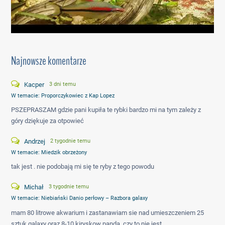
Najnowsze komentarze
Kacper
3 dni temu
W temacie:
Proporczykowiec z Kap Lopez
PSZEPRASZAM gdzie pani kupiła te rybki bardzo mi na tym zależy z
góry dziękuje za otpowieć
Andrzej
2 tygodnie temu
W temacie:
Miedzik obrzeżony
tak jest . nie podobają mi się te ryby z tego powodu
Michał
3 tygodnie temu
W temacie:
Niebiański Danio perłowy – Razbora galaxy
mam 80 litrowe akwarium i zastanawiam sie nad umieszczeniem 25
sztuk galaxy oraz 8-10 kiryskow panda. czy to nie jest…