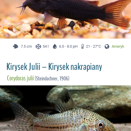
7.5 cm
54 l
6.0 - 8.0 pH
21 - 27°C
Ameryka Pł
Kirysek Julii – Kirysek nakrapiany
Corydoras julii
(Steindachner, 1906)