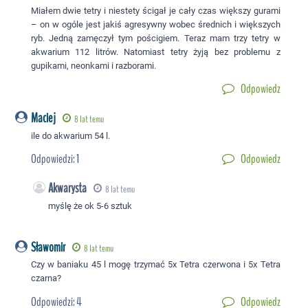
Miałem dwie tetry i niestety ścigał je cały czas większy gurami
– on w ogóle jest jakiś agresywny wobec średnich i większych
ryb. Jedną zamęczył tym pościgiem. Teraz mam trzy tetry w
akwarium 112 litrów. Natomiast tetry żyją bez problemu z
gupikami, neonkami i razborami.
Odpowiedz
Maciej
8 lat temu
ile do akwarium 54 l.
Odpowiedzi:
1
Odpowiedz
Akwarysta
8 lat temu
myślę że ok 5-6 sztuk
Sławomir
8 lat temu
Czy w baniaku 45 l mogę trzymać 5x Tetra czerwona i 5x Tetra
czarna?
Odpowiedzi:
4
Odpowiedz