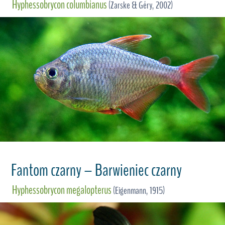
Hyphessobrycon columbianus
(Zarske & Géry, 2002)
Fantom czarny – Barwieniec czarny
Hyphessobrycon megalopterus
(Eigenmann, 1915)