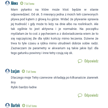
Akwa
7 lat temu
Mam pytanko na które może ktoś będzie w stanie
odpowiedzieć. Od ok. 5 miesięcy jedna z moich tetr czerwonych
pływa pod kątem z głową ku górze. Widać że pływanie sprawia
jej trudność i gdy może to leży na dnie albo na roslinkach. Ale
tak ogólnie to jest aktywna i je normalnie. Na początku
myślałam że to coś z pęcherzem a z doświadczenia wiem że to
się najczęściej źle dla rybki kończy mimo leczenia. Dziwne że
trwa to tyle czasu a rybka mimo utrudnień dobrze sobie radzi.
Zaznaczam że parametry w akwarium są takie jakie być dla
tego gatunku powinny i inne tetry czują się ok.
Odpowiedz
Łucjan
7 lat temu
Dlaczego moje Tetry czerwone składają po kilkanaście ziarenek
ikry
Rybki bardzo ładne
Odpowiedz
Bartek
8 lat temu