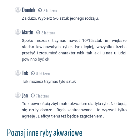
Domink
8 lat temu
Za dużo. Wybierz 5-6 sztuk jednego rodzaju.
Marcin
8 lat temu
Spoko możesz trzymać nawet 10/15sztuk im większe
stadko lawicowatych rybek tym lepiej, wszystko trzeba
przeżyć i zrozumieć charakter rybki tak jak i u nas u ludzi,
powinno być ok
Tak
8 lat temu
Tak możesz trzymać tyle sztuk
Jan
7 lat temu
To z pewnością zbyt małe akwarium dla tylu ryb . Nie będą
się czuły dobrze . Będą zestresowane i to wyzwoli tylko
agresję . Deficyt tlenu też będzie zagrożeniem .
Poznaj inne ryby akwariowe