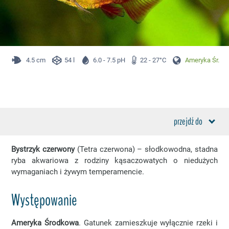
4.5 cm
54 l
6.0 - 7.5 pH
22 - 27°C
Ameryka Śr.
przejdź do
Bystrzyk czerwony
(Tetra czerwona) – słodkowodna, stadna
ryba akwariowa z rodziny kąsaczowatych o niedużych
wymaganiach i żywym temperamencie.
Występowanie
Ameryka Środkowa
. Gatunek zamieszkuje wyłącznie rzeki i