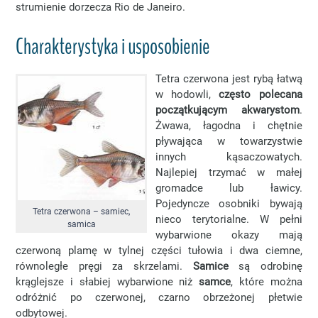
strumienie dorzecza Rio de Janeiro.
Charakterystyka i usposobienie
Tetra czerwona jest rybą łatwą
w hodowli,
często polecana
początkującym akwarystom
.
Żwawa, łagodna i chętnie
pływająca w towarzystwie
innych kąsaczowatych.
Najlepiej trzymać w małej
gromadce lub ławicy.
Pojedyncze osobniki bywają
Tetra czerwona – samiec,
nieco terytorialne. W pełni
samica
wybarwione okazy mają
czerwoną plamę w tylnej części tułowia i dwa ciemne,
równoległe pręgi za skrzelami.
Samice
są odrobinę
krąglejsze i słabiej wybarwione niż
samce
, które można
odróżnić po czerwonej, czarno obrzeżonej płetwie
odbytowej.