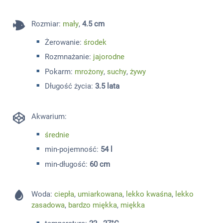
Rozmiar
:
mały
,
4.5 cm
Żerowanie:
środek
Rozmnażanie:
jajorodne
Pokarm:
mrożony
,
suchy
,
żywy
Długość życia:
3.5 lata
Akwarium:
średnie
min-pojemność:
54 l
min-długość:
60 cm
Woda:
ciepła
,
umiarkowana
,
lekko kwaśna
,
lekko
zasadowa
,
bardzo miękka
,
miękka