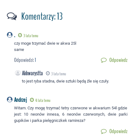
Komentarzy: 13
.
3 lata temu
czy moge trzymać dwie w akwa 25l
same
Odpowiedzi:
1
Odpowiedz
Akkwarystta
3 lata temu
to jest ryba stadna, dwie sztuki będą źle się czuły.
Andrzej
4 lata temu
Witam. Czy mogę trzymać tetry czerwone w akwarium 54l gdzie
jest: 10 neonów innesa, 6 neonów czerwonych, dwie parki
gupików i parka pielęgniczkek ramireza?
Odpowiedz