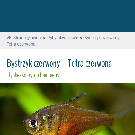
Strona główna
»
Ryby akwariowe
»
Bystrzyk czerwony –
Tetra czerwona
Bystrzyk czerwony – Tetra czerwona
Hyphessobrycon flammeus