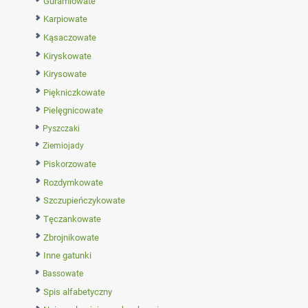
Guramiowate
Karpiowate
Kąsaczowate
Kiryskowate
Kirysowate
Piękniczkowate
Pielęgnicowate
Pyszczaki
Ziemiojady
Piskorzowate
Rozdymkowate
Szczupieńczykowate
Tęczankowate
Zbrojnikowate
Inne gatunki
Bassowate
Spis alfabetyczny