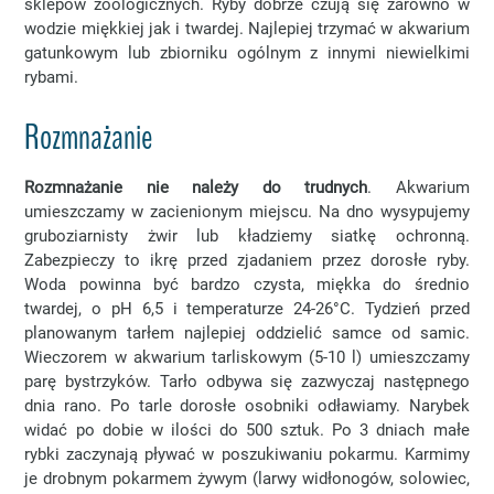
sklepów zoologicznych. Ryby dobrze czują się zarówno w
wodzie miękkiej jak i twardej. Najlepiej trzymać w akwarium
gatunkowym lub zbiorniku ogólnym z innymi niewielkimi
rybami.
Rozmnażanie
Rozmnażanie nie należy do trudnych
. Akwarium
umieszczamy w zacienionym miejscu. Na dno wysypujemy
gruboziarnisty żwir lub kładziemy siatkę ochronną.
Zabezpieczy to ikrę przed zjadaniem przez dorosłe ryby.
Woda powinna być bardzo czysta, miękka do średnio
twardej, o pH 6,5 i temperaturze 24-26°C. Tydzień przed
planowanym tarłem najlepiej oddzielić samce od samic.
Wieczorem w akwarium tarliskowym (5-10 l) umieszczamy
parę bystrzyków. Tarło odbywa się zazwyczaj następnego
dnia rano. Po tarle dorosłe osobniki odławiamy. Narybek
widać po dobie w ilości do 500 sztuk. Po 3 dniach małe
rybki zaczynają pływać w poszukiwaniu pokarmu. Karmimy
je drobnym pokarmem żywym (larwy widłonogów, solowiec,