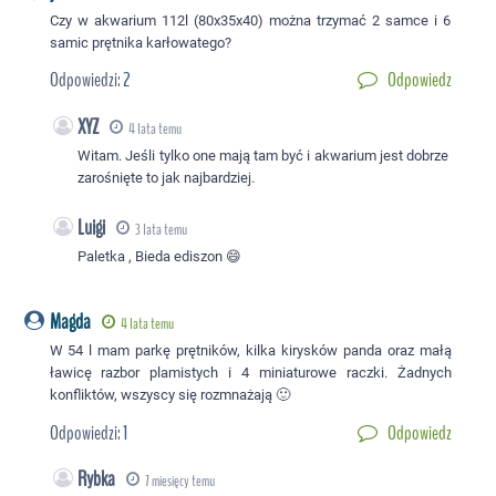
Czy w akwarium 112l (80x35x40) można trzymać 2 samce i 6
samic prętnika karłowatego?
Odpowiedzi:
2
Odpowiedz
XYZ
4 lata temu
Witam. Jeśli tylko one mają tam być i akwarium jest dobrze
zarośnięte to jak najbardziej.
Luigi
3 lata temu
Paletka , Bieda ediszon 😄
Magda
4 lata temu
W 54 l mam parkę prętników, kilka kirysków panda oraz małą
ławicę razbor plamistych i 4 miniaturowe raczki. Żadnych
konfliktów, wszyscy się rozmnażają 🙂
Odpowiedzi:
1
Odpowiedz
Rybka
7 miesięcy temu