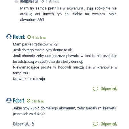
Małgorzata
4 lata temu
Mam try samce pretnika w akwarium , żyją spokojnie nie
atakują ani innych ryb ani siebie na wzajem. Moje
akwarium 250l
Piotrek
4 lata temu
Mam parke Prętników w 72l
Jesli do tego macie ryby denne to ok.
Jesli chcecie zeby cos jeszcze pływało w toni to nie przejdzie
bo odstraszą wszystko az do strefy dennej.
Niewymagające proste w hodowli mnożą sie w kranówie w
temp. 26C
Krewtek nie ruszają.
Odpowiedz
Robert
5 lat temu
Jakie ryby kupić do małego akwarium, żeby zjadały mi krewetki
(mam ich za dużo)?
Odpowiedzi:
5
Odpowiedz