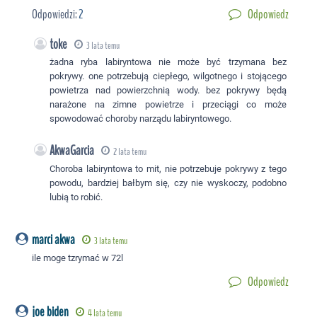
Odpowiedzi:
2
Odpowiedz
toke
3 lata temu
żadna ryba labiryntowa nie może być trzymana bez
pokrywy. one potrzebują ciepłego, wilgotnego i stojącego
powietrza nad powierzchnią wody. bez pokrywy będą
narażone na zimne powietrze i przeciągi co może
spowodować choroby narządu labiryntowego.
AkwaGarcia
2 lata temu
Choroba labiryntowa to mit, nie potrzebuje pokrywy z tego
powodu, bardziej bałbym się, czy nie wyskoczy, podobno
lubią to robić.
marci akwa
3 lata temu
ile moge tzrymać w 72l
Odpowiedz
joe biden
4 lata temu