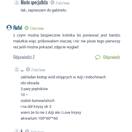
Mario specjalista
2 lata temu
tak, zapraszam do gabinetu
Rafal
3 lata temu
z czym można bezpiecznie kotnika bo ponieważ jest bardzo
malutkie więc próbowałem inaczej i nic nie pisze tego pierwszy
raz jeśli można pokazać zdjęcie wyglad
Odpowiedzi:
2
Odpowiedz
...
2 lata temu
zakładan biotop wód stojących w Azji i indochinach
oto obsada
3 pary prętników
10 –
rozbór borneańskich
i na dół kirysy ok 5
wiem że to nie z Azji ale i Love kirysy
akwarium 100*60**60
k