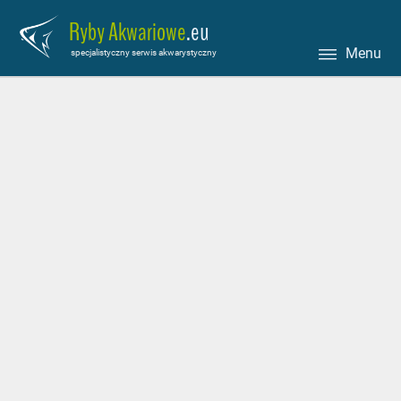
Ryby Akwariowe
.eu
Menu
specjalistyczny serwis akwarystyczny