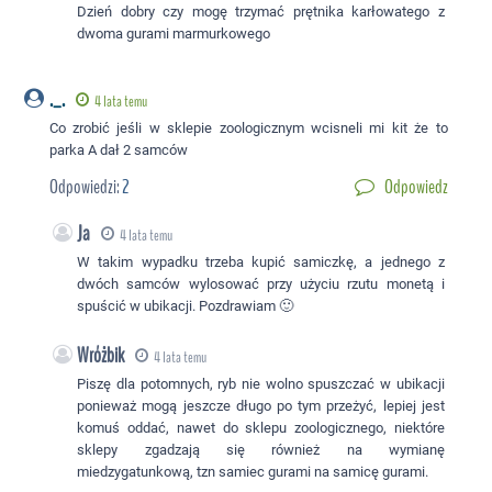
Dzień dobry czy mogę trzymać prętnika karłowatego z
dwoma gurami marmurkowego
._.
4 lata temu
Co zrobić jeśli w sklepie zoologicznym wcisneli mi kit że to
parka A dał 2 samców
Odpowiedzi:
2
Odpowiedz
Ja
4 lata temu
W takim wypadku trzeba kupić samiczkę, a jednego z
dwóch samców wylosować przy użyciu rzutu monetą i
spuścić w ubikacji. Pozdrawiam 🙂
Wróżbik
4 lata temu
Piszę dla potomnych, ryb nie wolno spuszczać w ubikacji
ponieważ mogą jeszcze długo po tym przeżyć, lepiej jest
komuś oddać, nawet do sklepu zoologicznego, niektóre
sklepy zgadzają się również na wymianę
miedzygatunkową, tzn samiec gurami na samicę gurami.