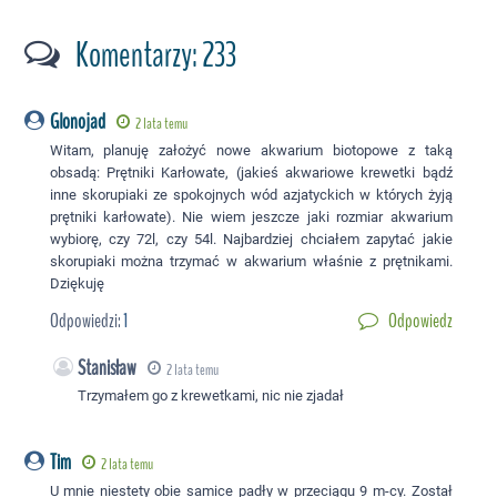
Komentarzy: 233
Glonojad
2 lata temu
Witam, planuję założyć nowe akwarium biotopowe z taką
obsadą: Prętniki Karłowate, (jakieś akwariowe krewetki bądź
inne skorupiaki ze spokojnych wód azjatyckich w których żyją
prętniki karłowate). Nie wiem jeszcze jaki rozmiar akwarium
wybiorę, czy 72l, czy 54l. Najbardziej chciałem zapytać jakie
skorupiaki można trzymać w akwarium właśnie z prętnikami.
Dziękuję
Odpowiedzi:
1
Odpowiedz
Stanisław
2 lata temu
Trzymałem go z krewetkami, nic nie zjadał
Tim
2 lata temu
U mnie niestety obie samice padły w przeciągu 9 m-cy. Został