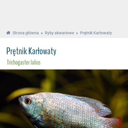
Strona główna
»
Ryby akwariowe
»
Prętnik Karłowaty
Prętnik Karłowaty
Trichogaster lalius