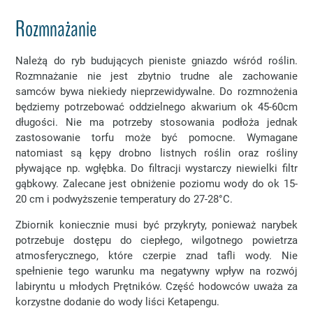
Rozmnażanie
Należą do ryb budujących pieniste gniazdo wśród roślin.
Rozmnażanie nie jest zbytnio trudne ale zachowanie
samców bywa niekiedy nieprzewidywalne. Do rozmnożenia
będziemy potrzebować oddzielnego akwarium ok 45-60cm
długości. Nie ma potrzeby stosowania podłoża jednak
zastosowanie torfu może być pomocne. Wymagane
natomiast są kępy drobno listnych roślin oraz rośliny
pływające np. wgłębka. Do filtracji wystarczy niewielki filtr
gąbkowy. Zalecane jest obniżenie poziomu wody do ok 15-
20 cm i podwyższenie temperatury do 27-28°C.
Zbiornik koniecznie musi być przykryty, ponieważ narybek
potrzebuje dostępu do ciepłego, wilgotnego powietrza
atmosferycznego, które czerpie znad tafli wody. Nie
spełnienie tego warunku ma negatywny wpływ na rozwój
labiryntu u młodych Prętników. Część hodowców uważa za
korzystne dodanie do wody liści Ketapengu.