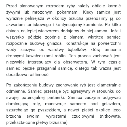
Przed planowanym rozrodem ryby należy obficie karmić
żywymi lub mrożonymi pokarmami. Kiedy samica jest
wyraźnie pełniejsza w okolicy brzucha przenosimy ją do
akwarium tarliskowego i kontynuujemy karmienie. Po kilku
dniach, najlepiej wieczorem, dodajemy do niej samca. Jeżeli
wszystko pójdzie zgodnie z planem, wkrótce samiec
rozpocznie budowę gniazda. Konstrukcje na powierzchni
wody zaczyna od warstwy bąbelków, którą umacnia
drobnymi kawałeczkami roślin. Ten proces zachowań jest
niezwykle interesujący dla obserwatora. W tym czasie
samiec będzie przeganiał samicę, dlatego tak ważna jest
dodatkowa roślinność.
Po zakończeniu budowy zachowanie ryb jest diametralnie
odmienne. Samiec przestaje być agresywny w stosunku do
swojej potencjalnej partnerki. Samica zaczyna odgrywać
dominującą rolę, manewruje samcem pod gniazdem,
szturchając go pyszczkiem, a nawet pieści okolice jego
brzucha swoimi wyrostami czuciowymi (nitkowate,
przekształcone płetwy brzuszne).