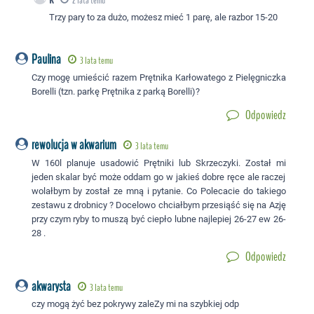
2 lata temu
Trzy pary to za dużo, możesz mieć 1 parę, ale razbor 15-20
Paulina
3 lata temu
Czy mogę umieścić razem Prętnika Karłowatego z Pielęgniczka
Borelli (tzn. parkę Prętnika z parką Borelli)?
Odpowiedz
rewolucja w akwarium
3 lata temu
W 160l planuje usadowić Prętniki lub Skrzeczyki. Został mi
jeden skalar być może oddam go w jakieś dobre ręce ale raczej
wolałbym by został ze mną i pytanie. Co Polecacie do takiego
zestawu z drobnicy ? Docelowo chciałbym przesiąść się na Azję
przy czym ryby to muszą być ciepło lubne najlepiej 26-27 ew 26-
28 .
Odpowiedz
akwarysta
3 lata temu
czy mogą żyć bez pokrywy zaleZy mi na szybkiej odp