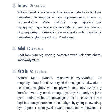
Tomasz
5 lat temu
Witam, Jeżeli akwarium jest naprawdę małe to żaden kiler
krewetek nie znajdzie w nim odpowiedniego lokum do
zamieszkania. Małe gatunki mogą sporadycznie
wyłapywać najmniejsze krewetki ale po pewnym czasie i
przy regularnym karmieniu przywykną do nich i populacja
krewetek szybko się odrodzi. Pozdrawiam
Koteł
4 lata temu
Radziłam bym się troszkę zainteresować kolcobrzuchami
karłowatymi. ☺️
Natalia
4 lata temu
Witam. Mam pytanie. Mianowicie wyczytałam, że
mogłabym kupić te śliczne rybki do mojego 72l akwarium.
Ile sztuk mogłoby w nim pływać, tak żeby czuły się
komfortowo. Czy na dno mogą być kiryski pandy? A jako
rybki stadne razbora klinowa?(jeśli tak to ile sztuk?) Nie
będzie straszyć pretnika? Chciałabym by rybką przewodnią
był prętnik i pokazywał swoje naturalne zachowania. I