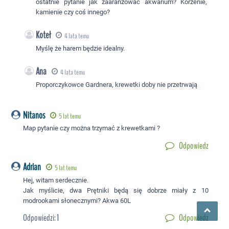
ostatnie pytanie jak zaaranżować akwarium? Korzenie,
kamienie czy coś innego?
Koteł
4 lata temu
Myślę że harem będzie idealny.
Ana
4 lata temu
Proporczykowce Gardnera, krewetki doby nie przetrwają
Nitanos
5 lat temu
Map pytanie czy można trzymać z krewetkami ?
Odpowiedz
Adrian
5 lat temu
Hej, witam serdecznie.
Jak myślicie, dwa Prętniki będą się dobrze miały z 10
modrookami słonecznymi? Akwa 60L
Odpowiedzi:
1
Odpowiedz