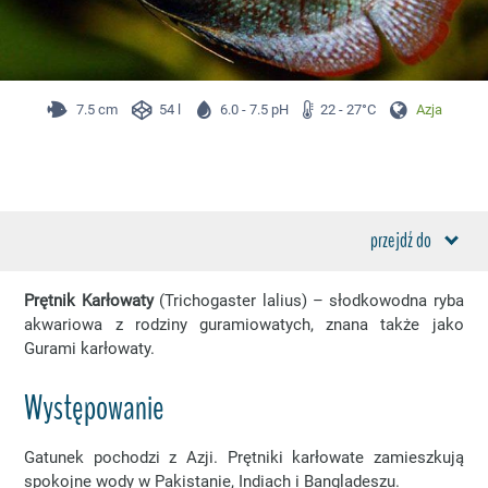
7.5 cm
54 l
6.0 - 7.5 pH
22 - 27°C
Azja
przejdź do
Prętnik Karłowaty
(Trichogaster lalius) – słodkowodna ryba
akwariowa z rodziny guramiowatych, znana także jako
Gurami karłowaty.
Występowanie
Gatunek pochodzi z Azji. Prętniki karłowate zamieszkują
spokojne wody w Pakistanie, Indiach i Bangladeszu.