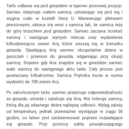
Tarło odbywa się pod gniazdem w typowo pionowej pozycji.
Samiec obejmuje ciałem samicę, ustawiając się pod nią i
wygina ciało w kształt litery U. Manewrując płetwami
piersiowymi, obraca się wraz z samicą tak, że samica leży
do góry brzuchem pod gniazdem. Samiec zaczyna ściskać
samicę i następuje wytrysk mlecza oraz wydzielenie
kilkudziesięciu ziaren ikry, które unoszą się w kierunku
gniazda. Opadającą ikrę samiec skrupulatnie zbiera w
pyszczek i przenosi do gniazda, odganiając przy okazji
samicę. Dopiero gdy ikra znajdzie się w gnieździe samiec
wabi samicę do następnego aktu tarła. Cały proces jest
powtarzany kilkakrotnie. Samica Prętnika może w sumie
wydzielić do 700 ziaren ikry.
Po zakończonym tarle, samiec przejmuje odpowiedzialność
za gniazdo, strzeże i opiekuje się ikrą. Nie toleruje samicy,
którą dla jej własnego dobra najlepiej odłowić. Wylęg zależy
od temperatury, jednak przeważnie występuje w ciągu 36
godzin, co łatwo jest zaobserwować poprzez rozpadające
się gniazdo. Przy pomocy szkła powiększającego