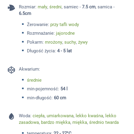
Rozmiar
:
mały
,
średni
, samiec -
7.5 cm
, samica -
6.5cm
Żerowanie:
przy tafli wody
Rozmnażanie:
jajorodne
Pokarm:
mrożony
,
suchy
,
żywy
Długość życia:
4 - 5 lat
Akwarium:
średnie
min-pojemność:
54 l
min-długość:
60 cm
Woda:
ciepła
,
umiarkowana
,
lekko kwaśna
,
lekko
zasadowa
,
bardzo miękka
,
miękka
,
średnio twarda
temperatura:
22 - 27°C