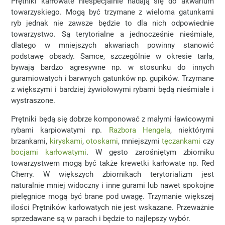
Prętniki karłowate niespecjalnie nadają się do akwarium
towarzyskiego. Mogą być trzymane z wieloma gatunkami
ryb jednak nie zawsze będzie to dla nich odpowiednie
towarzystwo. Są terytorialne a jednocześnie nieśmiałe,
dlatego w mniejszych akwariach powinny stanowić
podstawę obsady. Samce, szczególnie w okresie tarła,
bywają bardzo agresywne np. w stosunku do innych
guramiowatych i barwnych gatunków np. gupików. Trzymane
z większymi i bardziej żywiołowymi rybami będą nieśmiałe i
wystraszone.
Prętniki będą się dobrze komponować z małymi ławicowymi
rybami karpiowatymi np.
Razbora Hengela
, niektórymi
brzankami,
kiryskami
,
otoskami
, mniejszymi
tęczankami
czy
bocjami karłowatymi
. W gęsto zarośniętym zbiorniku
towarzystwem mogą być także krewetki karłowate np. Red
Cherry. W większych zbiornikach terytorializm jest
naturalnie mniej widoczny i inne gurami lub nawet spokojne
pielęgnice mogą być brane pod uwagę. Trzymanie większej
ilości Prętników karłowatych nie jest wskazane. Przeważnie
sprzedawane są w parach i będzie to najlepszy wybór.