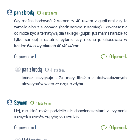
pan z brodą
4 lata temu
Czy można hodować 2 samce w 40 razem z gupikami czy to
zamało albo zła obsada (bądź samca z samicą) i ewentualnie
co może być alternatywą dla takiego (gupiki już mam i narazie to
tylko samce) i ostatnie pytanie czy można je chodowac w
kostce 64l o wymiarach 40x40x40cm
Odpowiedzi:
1
Odpowiedz
pan z brodą
4 lata temu
jednak rezygnuje . Za mały litraż a z doświadczonych
akwarystów wiem że często zdyha
Szymon
4 lata temu
Hej, czy ktoś może podzielić się doświadczeniami z trzymania
samych samców tej ryby, 2-3 sztuki ?
Odpowiedzi:
1
Odpowiedz