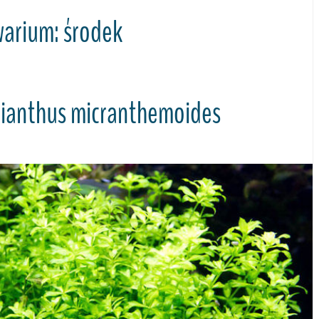
warium: środek
ianthus micranthemoides