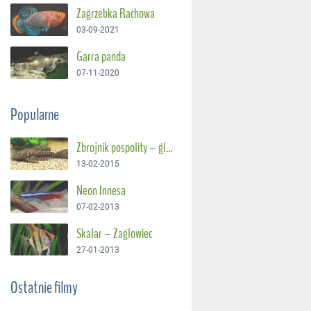
Zagrzebka Rachowa
03-09-2021
Garra panda
07-11-2020
Popularne
Zbrojnik pospolity – glonojad
13-02-2015
Neon Innesa
07-02-2013
Skalar – Żaglowiec
27-01-2013
Ostatnie filmy