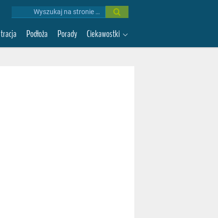
Wyniki
wyszukiwania:
ltracja
Podłoża
Porady
Ciekawostki