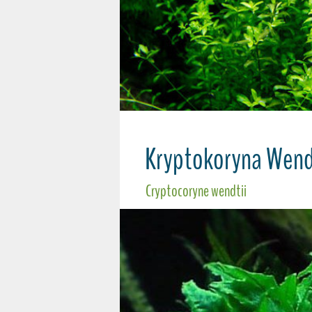
Kryptokoryna Wend
Cryptocoryne wendtii