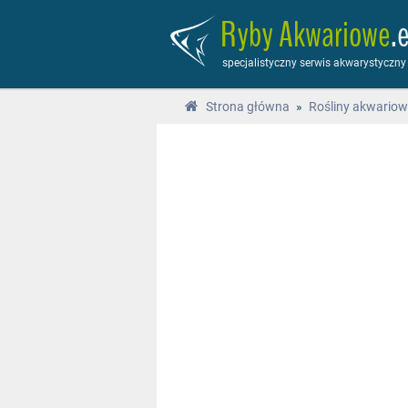
Ryby Akwariowe
.
specjalistyczny serwis akwarystyczny
Strona główna
»
Rośliny akwario