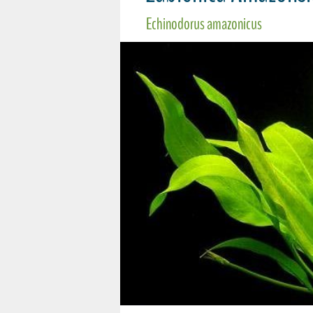
Echinodorus amazonicus