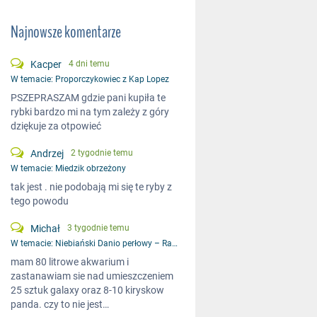
Najnowsze komentarze
Kacper
4 dni temu
W temacie:
Proporczykowiec z Kap Lopez
PSZEPRASZAM gdzie pani kupiła te
rybki bardzo mi na tym zależy z góry
dziękuje za otpowieć
Andrzej
2 tygodnie temu
W temacie:
Miedzik obrzeżony
tak jest . nie podobają mi się te ryby z
tego powodu
Michał
3 tygodnie temu
W temacie:
Niebiański Danio perłowy – Razbora galaxy
mam 80 litrowe akwarium i
zastanawiam sie nad umieszczeniem
25 sztuk galaxy oraz 8-10 kiryskow
panda. czy to nie jest…