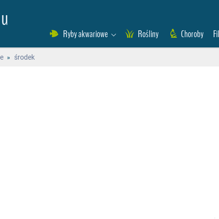
eu
Ryby akwariowe
Rośliny
Choroby
Fi
we
»
środek