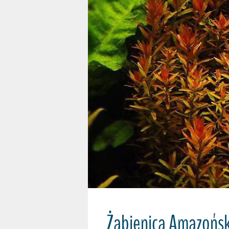
Żabienica Amazońs