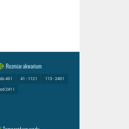
Rozmiar akwarium
do 40 l
41 - 112 l
113 - 240 l
od 241 l