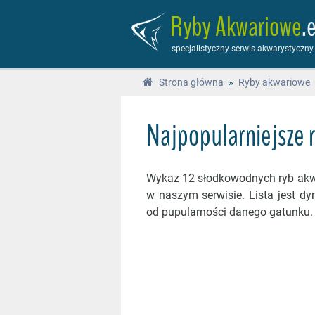
Ryby Akwariowe
.
specjalistyczny serwis akwarystyczny
Strona główna
»
Ryby akwariowe
Najpopularniejsze 
Wykaz 12 słodkowodnych ryb akw
w naszym serwisie. Lista jest d
od pupularności danego gatunku.