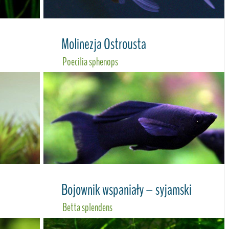
Molinezja Ostrousta
Poecilia sphenops
Bojownik wspaniały – syjamski
Betta splendens