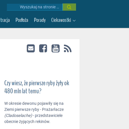
Wyniki
wyszukiwania:
ltracja
Podłoża
Porady
Ciekawostki
Czy wiesz, że pierwsze ryby żyły ok
480 mln lat temu?
W okresie dewonu pojawiły się na
Ziemi pierwsze ryby - Prażarłacze
(Cladoselache)
- przedstawiciele
obecnie żyjących rekinów.