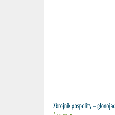
Zbrojnik pospolity – glonoja
Ancistrus sp.