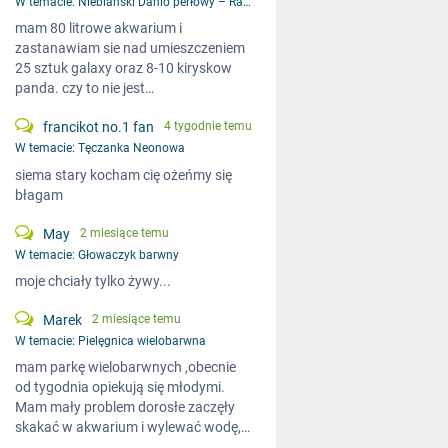
W temacie:
Niebiański Danio perłowy – Razbora galaxy
mam 80 litrowe akwarium i
zastanawiam sie nad umieszczeniem
25 sztuk galaxy oraz 8-10 kiryskow
panda. czy to nie jest…
francikot no.1 fan
4 tygodnie temu
W temacie:
Tęczanka Neonowa
siema stary kocham cię ożeńmy się
błagam
May
2 miesiące temu
W temacie:
Głowaczyk barwny
moje chciały tylko żywy...
Marek
2 miesiące temu
W temacie:
Pielęgnica wielobarwna
mam parkę wielobarwnych ,obecnie
od tygodnia opiekują się młodymi.
Mam mały problem dorosłe zaczęły
skakać w akwarium i wylewać wodę,…