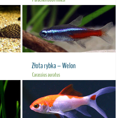
Złota rybka – Welon
Carassius auratus