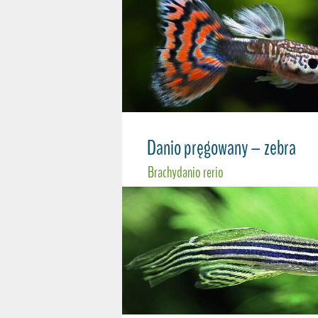
Danio pręgowany – zebra
Brachydanio rerio