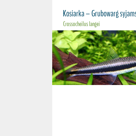
Kosiarka – Grubowarg syjam
Crossocheilus langei