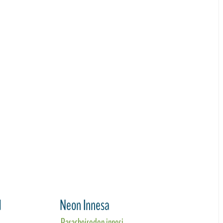
d
Neon Innesa
Paracheirodon innesi