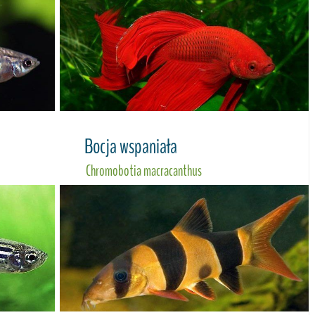
Bocja wspaniała
Chromobotia macracanthus