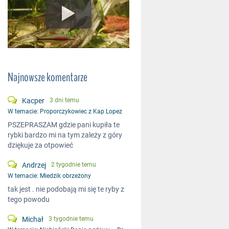
Najnowsze komentarze
Kacper
3 dni temu
W temacie:
Proporczykowiec z Kap Lopez
PSZEPRASZAM gdzie pani kupiła te
rybki bardzo mi na tym zależy z góry
dziękuje za otpowieć
Andrzej
2 tygodnie temu
W temacie:
Miedzik obrzeżony
tak jest . nie podobają mi się te ryby z
tego powodu
Michał
3 tygodnie temu