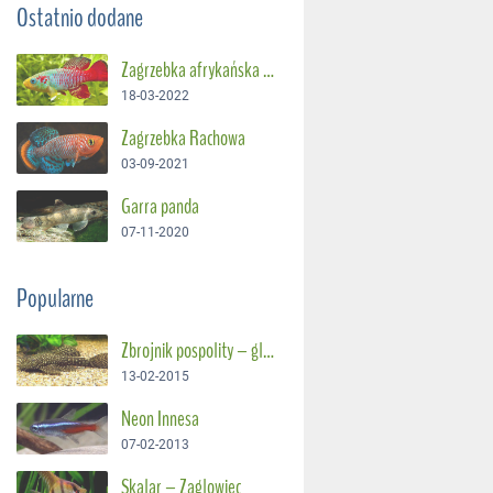
Ostatnio dodane
Zagrzebka afrykańska – Suszec Gunthera
18-03-2022
Zagrzebka Rachowa
03-09-2021
Garra panda
07-11-2020
Popularne
Zbrojnik pospolity – glonojad
13-02-2015
Neon Innesa
07-02-2013
Skalar – Żaglowiec