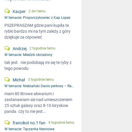
Kacper
2 dni temu
W temacie:
Proporczykowiec z Kap Lopez
PSZEPRASZAM gdzie pani kupiła te
rybki bardzo mi na tym zależy z góry
dziękuje za otpowieć
Andrzej
2 tygodnie temu
W temacie:
Miedzik obrzeżony
tak jest . nie podobają mi się te ryby z
tego powodu
Michał
3 tygodnie temu
W temacie:
Niebiański Danio perłowy – Razbora galaxy
mam 80 litrowe akwarium i
zastanawiam sie nad umieszczeniem
25 sztuk galaxy oraz 8-10 kiryskow
panda. czy to nie jest…
francikot no.1 fan
4 tygodnie temu
W temacie:
Tęczanka Neonowa