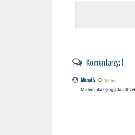
Komentarzy: 1
Michał S
7 lat temu
Miałem okazję oglądać Strzel