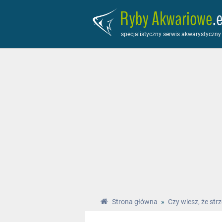
Ryby Akwariowe
.
specjalistyczny serwis akwarystyczny
Strona główna
»
Czy wiesz, że str