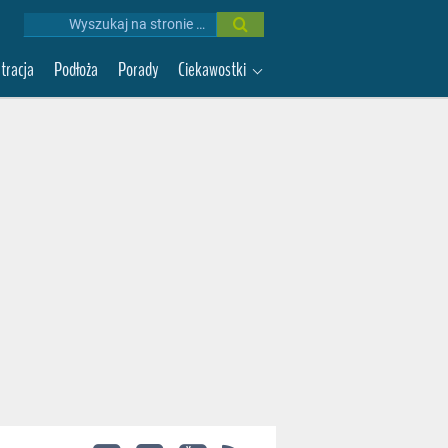
Wyniki
wyszukiwania:
ltracja
Podłoża
Porady
Ciekawostki