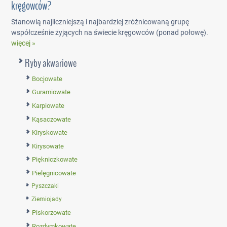
kręgowców?
Stanowią najliczniejszą i najbardziej zróżnicowaną grupę
współcześnie żyjących na świecie kręgowców (ponad połowę).
więcej »
Ryby akwariowe
Bocjowate
Guramiowate
Karpiowate
Kąsaczowate
Kiryskowate
Kirysowate
Piękniczkowate
Pielęgnicowate
Pyszczaki
Ziemiojady
Piskorzowate
Rozdymkowate