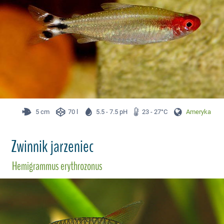
5 cm
70 l
5.5 - 7.5 pH
23 - 27°C
Ameryka Płd.
Zwinnik jarzeniec
Hemigrammus erythrozonus