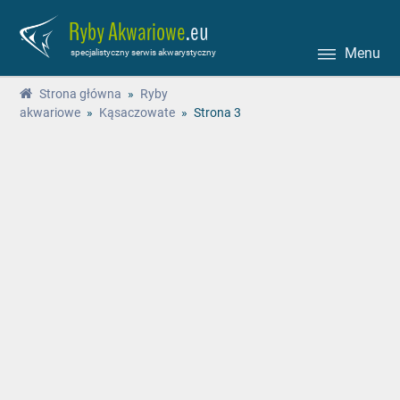
Ryby Akwariowe
.eu
Menu
specjalistyczny serwis akwarystyczny
Strona główna
»
Ryby
akwariowe
»
Kąsaczowate
»
Strona 3