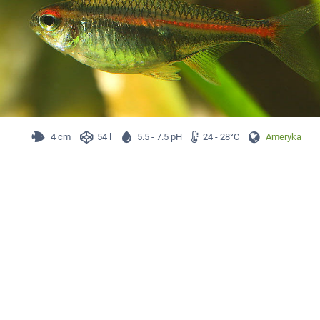
4 cm
54 l
5.5 - 7.5 pH
24 - 28°C
Ameryka Płd.