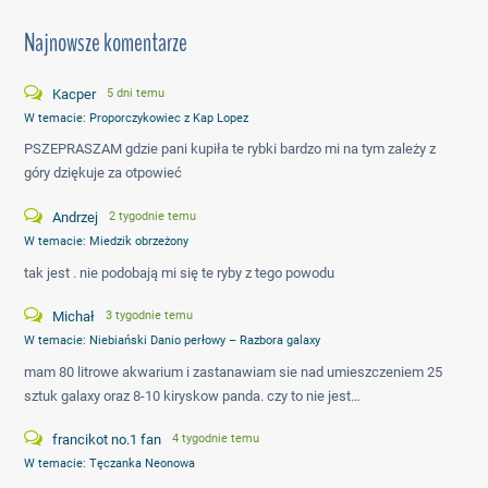
Najnowsze komentarze
Kacper
5 dni temu
W temacie:
Proporczykowiec z Kap Lopez
PSZEPRASZAM gdzie pani kupiła te rybki bardzo mi na tym zależy z
góry dziękuje za otpowieć
Andrzej
2 tygodnie temu
W temacie:
Miedzik obrzeżony
tak jest . nie podobają mi się te ryby z tego powodu
Michał
3 tygodnie temu
W temacie:
Niebiański Danio perłowy – Razbora galaxy
mam 80 litrowe akwarium i zastanawiam sie nad umieszczeniem 25
sztuk galaxy oraz 8-10 kiryskow panda. czy to nie jest…
francikot no.1 fan
4 tygodnie temu
W temacie:
Tęczanka Neonowa