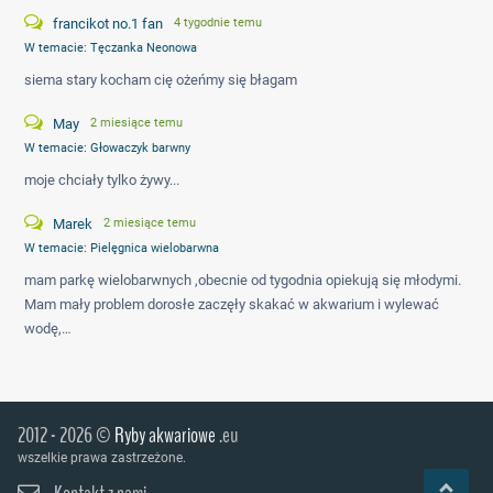
francikot no.1 fan
4 tygodnie temu
W temacie:
Tęczanka Neonowa
siema stary kocham cię ożeńmy się błagam
May
2 miesiące temu
W temacie:
Głowaczyk barwny
moje chciały tylko żywy...
Marek
2 miesiące temu
W temacie:
Pielęgnica wielobarwna
mam parkę wielobarwnych ,obecnie od tygodnia opiekują się młodymi.
Mam mały problem dorosłe zaczęły skakać w akwarium i wylewać
wodę,…
2012 - 2026 ©
Ryby akwariowe
.eu
wszelkie prawa zastrzeżone.