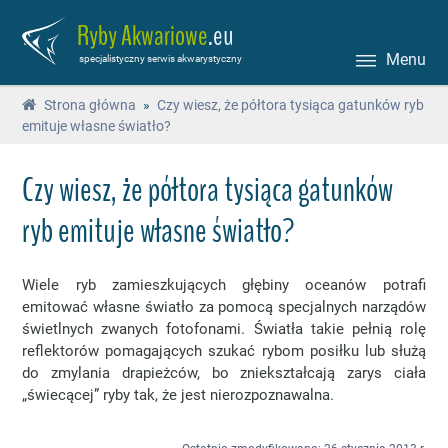
Ryby Akwariowe
.eu
Menu
specjalistyczny serwis akwarystyczny
Strona główna
»
Czy wiesz, że półtora tysiąca gatunków ryb
emituje własne światło?
Czy wiesz, że półtora tysiąca gatunków
ryb emituje własne światło?
Wiele ryb zamieszkujących głębiny oceanów potrafi
emitować własne światło za pomocą specjalnych narządów
świetlnych zwanych fotofonami.
Światła takie pełnią rolę
reflektorów pomagających szukać rybom posiłku lub służą
do zmylania drapieżców, bo zniekształcają zarys ciała
„świecącej” ryby tak, że jest nierozpoznawalna.