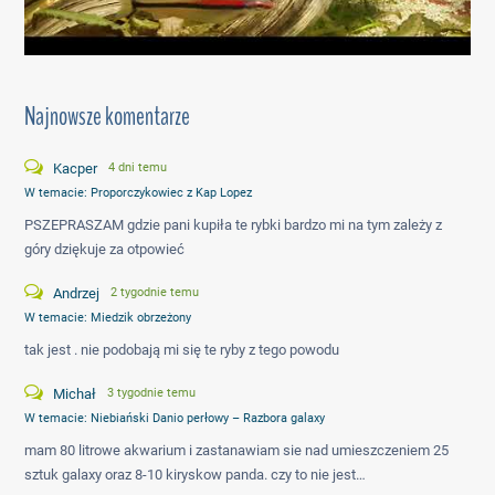
Najnowsze komentarze
Kacper
4 dni temu
W temacie:
Proporczykowiec z Kap Lopez
PSZEPRASZAM gdzie pani kupiła te rybki bardzo mi na tym zależy z
góry dziękuje za otpowieć
Andrzej
2 tygodnie temu
W temacie:
Miedzik obrzeżony
tak jest . nie podobają mi się te ryby z tego powodu
Michał
3 tygodnie temu
W temacie:
Niebiański Danio perłowy – Razbora galaxy
mam 80 litrowe akwarium i zastanawiam sie nad umieszczeniem 25
sztuk galaxy oraz 8-10 kiryskow panda. czy to nie jest…