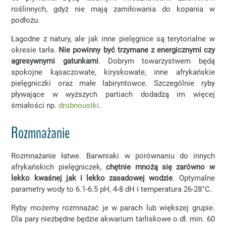
roślinnych, gdyż nie mają zamiłowania do kopania w
podłożu.
Łagodne z natury, ale jak inne pielęgnice są terytorialne w
okresie tarła.
Nie powinny być trzymane z energicznymi czy
agresywnymi gatunkami
. Dobrym towarzystwem będą
spokojne kąsaczowate, kiryskowate, inne afrykańskie
pielęgniczki oraz małe labiryntowce. Szczególnie ryby
pływające w wyższych partiach dodadzą im więcej
śmiałości np.
drobnoustki
.
Rozmnażanie
Rozmnażanie łatwe. Barwniaki w porównaniu do innych
afrykańskich pielęgniczek,
chętnie mnożą się zarówno w
lekko kwaśnej jak i lekko zasadowej wodzie
. Optymalne
parametry wody to 6.1-6.5 pH, 4-8 dH i temperatura 26-28°C.
Ryby możemy rozmnażać je w parach lub większej grupie.
Dla pary niezbędne będzie akwarium tarliskowe o dł. min. 60