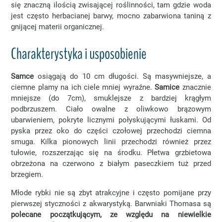
się znaczną ilością zwisającej roślinności, tam gdzie woda
jest często herbacianej barwy, mocno zabarwiona taniną z
gnijącej materii organicznej.
Charakterystyka i usposobienie
Samce
osiągają do 10 cm długości. Są masywniejsze, a
ciemne plamy na ich ciele mniej wyraźne.
Samice
znacznie
mniejsze (do 7cm), smuklejsze z bardziej krągłym
podbrzuszem. Ciało owalne z oliwkowo brązowym
ubarwieniem, pokryte licznymi połyskującymi łuskami. Od
pyska przez oko do części czołowej przechodzi ciemna
smuga. Kilka pionowych linii przechodzi również przez
tułowie, rozszerzając się na środku. Płetwa grzbietowa
obrzeżona na czerwono z białym paseczkiem tuż przed
brzegiem.
Młode rybki nie są zbyt atrakcyjne i często pomijane przy
pierwszej styczności z akwarystyką. Barwniaki Thomasa są
polecane początkującym, ze względu na niewielkie