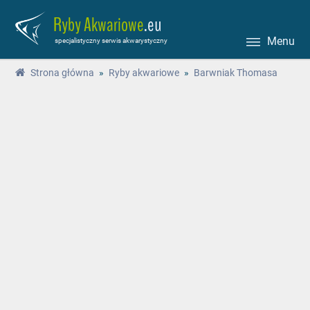
Ryby Akwariowe
.eu
Menu
specjalistyczny serwis akwarystyczny
Strona główna
»
Ryby akwariowe
»
Barwniak Thomasa