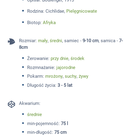
Opisał: Boulenger, 1915
Rodzina: Cichlidae,
Pielęgnicowate
Biotop:
Afryka
Rozmiar
:
mały
,
średni
, samiec -
9-10 cm
, samica -
7-
8cm
Żerowanie:
przy dnie
,
środek
Rozmnażanie:
jajorodne
Pokarm:
mrożony
,
suchy
,
żywy
Długość życia:
3 - 5 lat
Akwarium:
średnie
min-pojemność:
75 l
min-długość:
75 cm