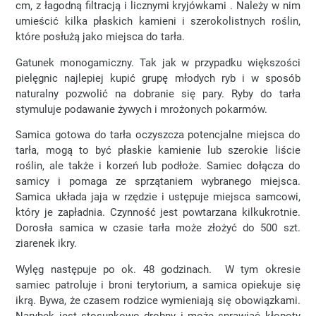
cm, z łagodną filtracją i licznymi kryjówkami . Należy w nim
umieścić kilka płaskich kamieni i szerokolistnych roślin,
które posłużą jako miejsca do tarła.
Gatunek monogamiczny. Tak jak w przypadku większości
pielęgnic najlepiej kupić grupę młodych ryb i w sposób
naturalny pozwolić na dobranie się pary. Ryby do tarła
stymuluje podawanie żywych i mrożonych pokarmów.
Samica gotowa do tarła oczyszcza potencjalne miejsca do
tarła, mogą to być płaskie kamienie lub szerokie liście
roślin, ale także i korzeń lub podłoże. Samiec dołącza do
samicy i pomaga ze sprzątaniem wybranego miejsca.
Samica układa jaja w rzędzie i ustępuje miejsca samcowi,
który je zapładnia. Czynność jest powtarzana kilkukrotnie.
Dorosła samica w czasie tarła może złożyć do 500 szt.
ziarenek ikry.
Wylęg następuje po ok. 48 godzinach. W tym okresie
samiec patroluje i broni terytorium, a samica opiekuje się
ikrą. Bywa, że czasem rodzice wymieniają się obowiązkami.