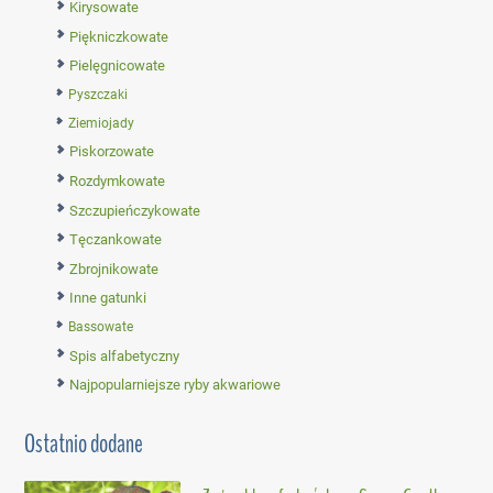
Kirysowate
Piękniczkowate
Pielęgnicowate
Pyszczaki
Ziemiojady
Piskorzowate
Rozdymkowate
Szczupieńczykowate
Tęczankowate
Zbrojnikowate
Inne gatunki
Bassowate
Spis alfabetyczny
Najpopularniejsze ryby akwariowe
Ostatnio dodane