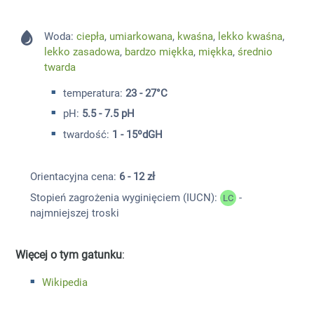
Woda:
ciepła
,
umiarkowana
,
kwaśna
,
lekko kwaśna
,
lekko zasadowa
,
bardzo miękka
,
miękka
,
średnio
twarda
temperatura:
23 - 27°C
pH:
5.5 - 7.5 pH
twardość:
1 - 15ºdGH
Orientacyjna cena:
6 - 12 zł
Stopień zagrożenia wyginięciem (IUCN):
-
LC
najmniejszej troski
Więcej o tym gatunku
:
Wikipedia