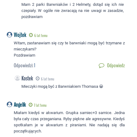
Mam 2 parki Barwniaków i 2 Helmety, dotąd się ich nie
czepiały. W ogóle nie zwracają na nie uwagi w zasadzie,
pozdrawiam
Wojtek
6 lat temu
Witam, zastanawiam się czy te barwniaki mogą być trzymane z
mieczykami?
Pozdrawiam
Odpowiedzi:
1
Odpowiedz
Kostek
6 lat temu
Mieczyki mogą być z Barwniakiem Thomasa 😀
Angelik
7 lat temu
Miałam kiedyś w akwarium. Grupka samiec+3 samice. Jedna
była cały czas przeganiana. Ryby piękne ale agresywne. Kiedyś
spotkałam je w akwarium z piraniami. Nie nadają się dla
początkujących.