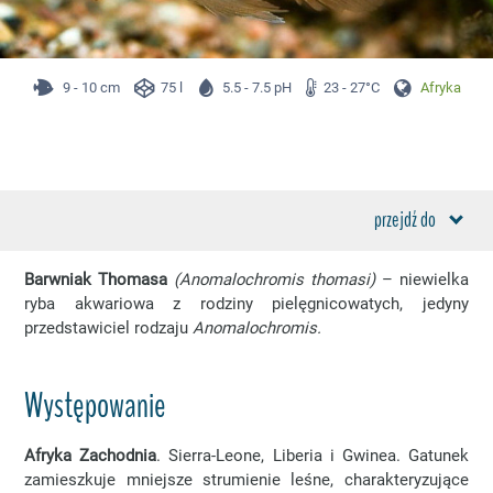
9 - 10 cm
75 l
5.5 - 7.5 pH
23 - 27°C
Afryka
przejdź do
Barwniak Thomasa
(Anomalochromis thomasi)
– niewielka
ryba akwariowa z rodziny pielęgnicowatych, jedyny
przedstawiciel rodzaju
Anomalochromis.
Występowanie
Afryka Zachodnia
. Sierra-Leone, Liberia i Gwinea. Gatunek
zamieszkuje mniejsze strumienie leśne, charakteryzujące