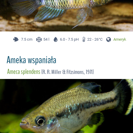
7.5 cm
54 l
6.0 - 7.5 pH
22 - 26°C
Ameryka Pł
Ameka wspaniała
Ameca splendens
(R. R. Miller & Fitzsimons, 1971)