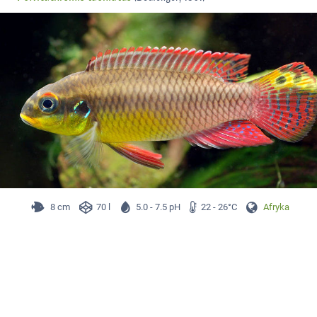
8 cm
70 l
5.0 - 7.5 pH
22 - 26°C
Afryka