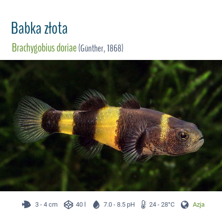
Babka złota
Brachygobius doriae
(Günther, 1868)
3 - 4 cm
40 l
7.0 - 8.5 pH
24 - 28°C
Azja