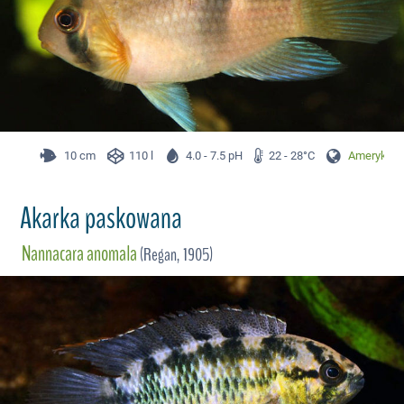
10 cm
110 l
4.0 - 7.5 pH
22 - 28°C
Ameryka P
Akarka paskowana
Nannacara anomala
(Regan, 1905)