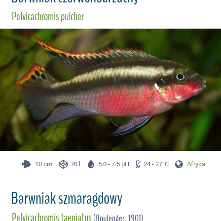
Pelvicachromis pulcher
10 cm
70 l
5.0 - 7.5 pH
24 - 27°C
Afryka
Barwniak szmaragdowy
Pelvicachromis taeniatus
(Boulenger, 1901)