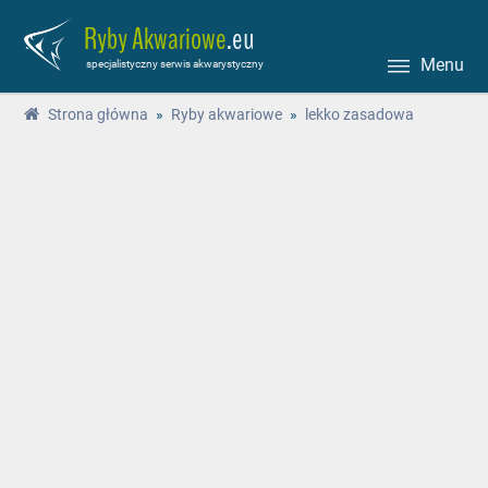
Ryby Akwariowe
.eu
Menu
specjalistyczny serwis akwarystyczny
Strona główna
»
Ryby akwariowe
»
lekko zasadowa