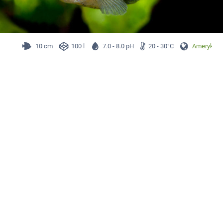
10 cm
100 l
7.0 - 8.0 pH
20 - 30°C
Ameryka P