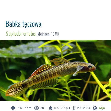
Babka tęczowa
Stiphodon ornatus
(Meinken, 1974)
6.5 - 7 cm
60 l
6.5 - 7.5 pH
20 - 28°C
Azja