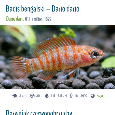
Badis bengalski – Dario dario
Dario dario
(F. Hamilton, 1822)
2 cm
30 l
6.5 - 8.5 pH
18 - 26°C
Azja
Barwniak czerwonobrzuchy