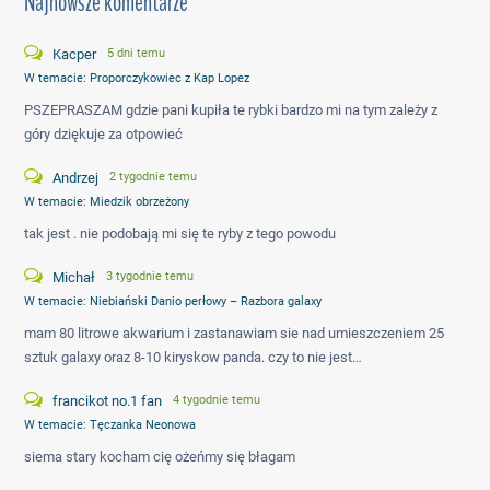
Najnowsze komentarze
Kacper
5 dni temu
W temacie:
Proporczykowiec z Kap Lopez
PSZEPRASZAM gdzie pani kupiła te rybki bardzo mi na tym zależy z
góry dziękuje za otpowieć
Andrzej
2 tygodnie temu
W temacie:
Miedzik obrzeżony
tak jest . nie podobają mi się te ryby z tego powodu
Michał
3 tygodnie temu
W temacie:
Niebiański Danio perłowy – Razbora galaxy
mam 80 litrowe akwarium i zastanawiam sie nad umieszczeniem 25
sztuk galaxy oraz 8-10 kiryskow panda. czy to nie jest…
francikot no.1 fan
4 tygodnie temu
W temacie:
Tęczanka Neonowa
siema stary kocham cię ożeńmy się błagam