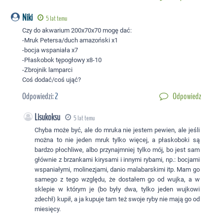
Niki
5 lat temu
Czy do akwarium 200x70x70 mogę dać:
-Mruk Petersa/duch amazoński x1
-bocja wspaniała x7
-Płaskobok tępogłowy x8-10
-Zbrojnik lamparci
Coś dodać/coś ująć?
Odpowiedzi:
2
Odpowiedz
Lisukoksu
5 lat temu
Chyba może być, ale do mruka nie jestem pewien, ale jeśli
można to nie jeden mruk tylko więcej, a płaskoboki są
bardzo płochliwe, albo przynajmniej tylko mój, bo jest sam
głównie z brzankami kirysami i innymi rybami, np.: bocjami
wspaniałymi, molinezjami, danio malabarskimi itp. Mam go
samego z tego względu, że dostałem go od wujka, a w
sklepie w którym je (bo były dwa, tylko jeden wujkowi
zdechł) kupił, a ja kupuje tam też swoje ryby nie mają go od
miesięcy.