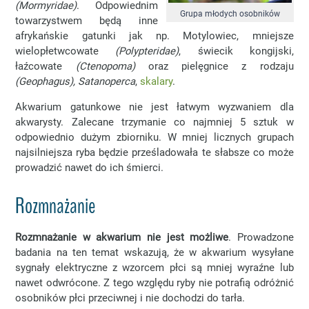
(Mormyridae)
. Odpowiednim
Grupa młodych osobników
towarzystwem będą inne
afrykańskie gatunki jak np. Motylowiec, mniejsze
wielopłetwcowate
(Polypteridae)
, świecik kongijski,
łaźcowate
(Ctenopoma)
oraz pielęgnice z rodzaju
(Geophagus), Satanoperca
,
skalary
.
Akwarium gatunkowe nie jest łatwym wyzwaniem dla
akwarysty. Zalecane trzymanie co najmniej 5 sztuk w
odpowiednio dużym zbiorniku. W mniej licznych grupach
najsilniejsza ryba będzie prześladowała te słabsze co może
prowadzić nawet do ich śmierci.
Rozmnażanie
Rozmnażanie w akwarium nie jest możliwe
. Prowadzone
badania na ten temat wskazują, że w akwarium wysyłane
sygnały elektryczne z wzorcem płci są mniej wyraźne lub
nawet odwrócone. Z tego względu ryby nie potrafią odróżnić
osobników płci przeciwnej i nie dochodzi do tarła.