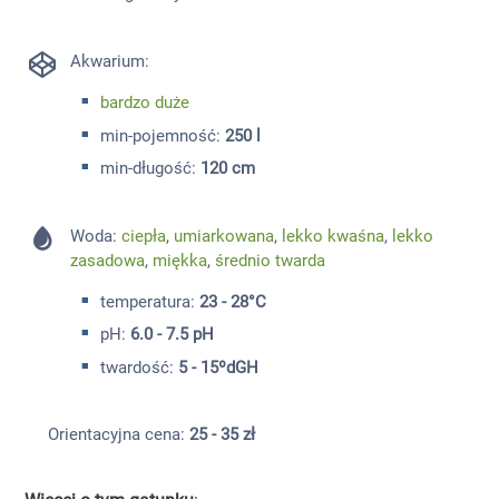
Akwarium:
bardzo duże
min-pojemność:
250 l
min-długość:
120 cm
Woda:
ciepła
,
umiarkowana
,
lekko kwaśna
,
lekko
zasadowa
,
miękka
,
średnio twarda
temperatura:
23 - 28°C
pH:
6.0 - 7.5 pH
twardość:
5 - 15ºdGH
Orientacyjna cena:
25 - 35 zł