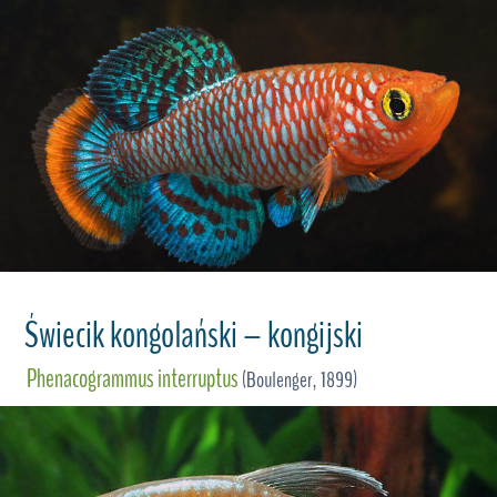
Świecik kongolański – kongijski
Phenacogrammus interruptus
(Boulenger, 1899)