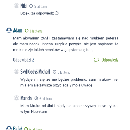
Niki
5 lat temu
Dzięki za odpowiedź 🙂
Adam
6 lat temu
Mam akwarium 265l i zastanawiam się nad mrukiem petersa
ale mam neonki innesa. Nigdzie powyżej nie jest napisane że
mruk nie zje takich neonków więc pytam się tutaj.
Odpowiedzi:
2
Odpowiedz
Sky[Kiedyś Michał]
6 lat temu
Wydaje mi się że nie będzie problemu, sam mruków nie
miałem ale zawsze przyciągały moją uwagę
Maricin
6 lat temu
Mam Mruka od 4lat i nigdy nie zrobił krzywdy innym rybką
w tym Neonkom
Rafał
6 lat temu