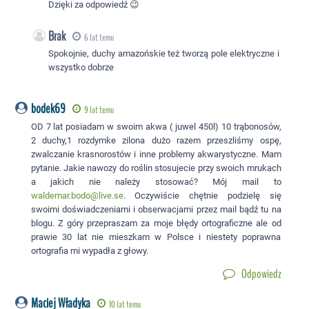
Dzięki za odpowiedź 😉
Brak
6 lat temu
Spokojnie, duchy amazońskie też tworzą pole elektryczne i
wszystko dobrze
bodek69
9 lat temu
OD 7 lat posiadam w swoim akwa ( juwel 450l) 10 trąbonosów,
2 duchy,1 rozdymke zilona dużo razem przeszliśmy ospę,
zwalczanie krasnorostów i inne problemy akwarystyczne. Mam
pytanie. Jakie nawozy do roślin stosujecie przy swoich mrukach
a jakich nie należy stosować? Mój mail to
waldemar.bodo@live.se
. Oczywiście chętnie podzielę się
swoimi doświadczeniami i obserwacjami przez mail bądź tu na
blogu. Z góry przepraszam za moje błędy ortograficzne ale od
prawie 30 lat nie mieszkam w Polsce i niestety poprawna
ortografia mi wypadła z głowy.
Odpowiedz
Maciej Władyka
10 lat temu