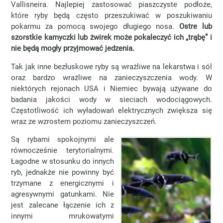
Vallisneira. Najlepiej zastosować piaszczyste podłoże,
które ryby będą często przeszukiwać w poszukiwaniu
pokarmu za pomocą swojego długiego nosa.
Ostre lub
szorstkie kamyczki lub żwirek może pokaleczyć ich „trąbę” i
nie będą mogły przyjmować jedzenia.
Tak jak inne bezłuskowe ryby są wrażliwe na lekarstwa i sól
oraz bardzo wrażliwe na zanieczyszczenia wody. W
niektórych rejonach USA i Niemiec bywają używane do
badania jakości wody w sieciach wodociągowych.
Częstotliwość ich wyładowań elektrycznych zwiększa się
wraz ze wzrostem poziomu zanieczyszczeń.
Są rybami spokojnymi ale
równocześnie terytorialnymi.
Łagodne w stosunku do innych
ryb, jednakże nie powinny być
trzymane z energicznymi i
agresywnymi gatunkami. Nie
jest zalecane łączenie ich z
innymi mrukowatymi