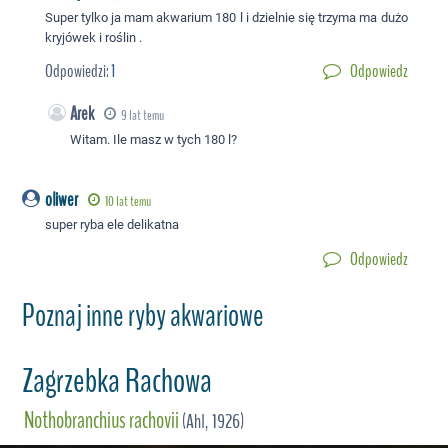
Super tylko ja mam akwarium 180 l i dzielnie się trzyma ma dużo
kryjówek i roślin .
Odpowiedzi:
1
Odpowiedz
Arek
9 lat temu
Witam. Ile masz w tych 180 l?
oliwer
10 lat temu
super ryba ele delikatna
Odpowiedz
Poznaj inne ryby akwariowe
Zagrzebka Rachowa
Nothobranchius rachovii
(Ahl, 1926)