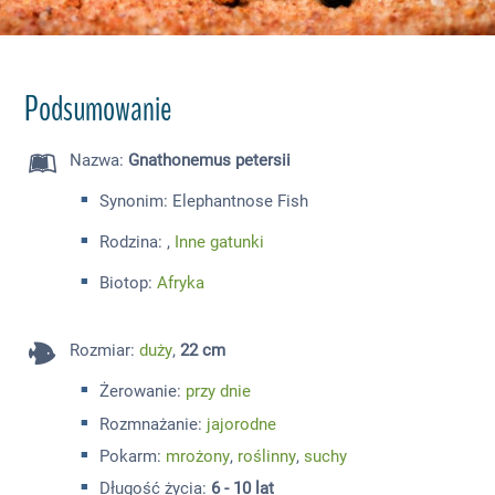
Podsumowanie
Nazwa
:
Gnathonemus petersii
Synonim: Elephantnose Fish
Rodzina: ,
Inne gatunki
Biotop:
Afryka
Rozmiar
:
duży
,
22 cm
Żerowanie:
przy dnie
Rozmnażanie:
jajorodne
Pokarm:
mrożony
,
roślinny
,
suchy
Długość życia:
6 - 10 lat