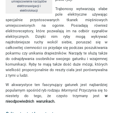
umiejscowienie narządów
elektronawigacji i
Trąbonosy wytwarzają słabe
elektrolokacji
pole elektryczne używając
specjalnie przystosowanych tkanek mięśniowych
umiejscowionych na ogonie. Posiadają również
elektroreceptory, które pozwalają im na odbiór sygnałów
elektrycznych. Dzięki nim ryby mogą wykrywać
najdrobniejsze ruchy wokół siebie, poruszać się w
całkowitej ciemności co przydaje się podczas poszukiwania
pokarmu czy unikania drapieżników. Narządy te służą także
do odnajdywania osobników swojego gatunku i wzajemnej
komunikacji. Ryby te mają także dość duże mózgi, których
wielkość proporcjonalnie do reszty ciała jest porównywalna
z tymi u ludzi.
W akwarystyce ten fascynujący gatunek jest najbardziej
popularnym spośród ryb rodzaju
Mormyrid
. Przyczynia się to
niestety do tego, że często trzymany jest
w
nieodpowiednich warunkach.