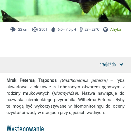
22 cm
250 l
6.0 - 7.5 pH
23 - 28°C
Afryka
przejdź do
Mruk Petersa, Trąbonos
(Gnathonemus petersii)
– ryba
akwariowa z ciekawie zakończonym otworem gębowym z
rodziny mrukowatych (
Mormyridae
).
Nazwa nawiązuje do
nazwiska niemieckiego przyrodnika Wilhelma Petersa. Ryby
te mogą być wykorzystywane w biomonitoringu do oceny
czystości wody w stacjach przy ujęciach wodnych.
Występowanie