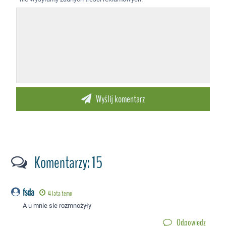
Komentarzy: 15
fsda
4 lata temu
A u mnie sie rozmnożyły
Odpowiedz