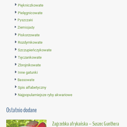
Piękniczkowate
Pielęgnicowate
Pyszczaki
Ziemiojady
Piskorzowate
Rozdymkowate
Szczupieńczykowate
Tęczankowate
Zbrojnikowate
Inne gatunki
Bassowate
Spis alfabetyczny
Najpopularniejsze ryby akwariowe
Ostatnio dodane
Zagrzebka afrykańska – Suszec Gunthera