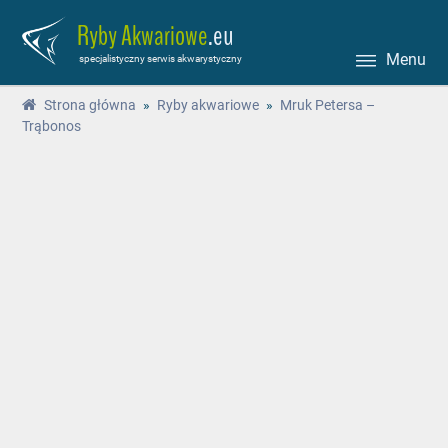
Ryby Akwariowe
.eu
Menu
specjalistyczny serwis akwarystyczny
Strona główna
»
Ryby akwariowe
»
Mruk Petersa –
Trąbonos