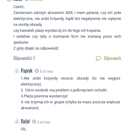
Cześć,
Zamierzam założyć akwarium 400l, i mam pytanie, czy ich pole
elektryczne, nie zrobi krzywdy, bądź też negatywnie nie wpłynie
na resztę obsady.
czy kawałek plaży wystarczy im do tego ich kopania.
I ostatnie czy ryby o rozmiarze 9cm nie zostaną przez nich
zjedzone.
Z góry dzięki za odpowiedź.
Odpowiedzi:
3
Odpowiedz
Papryk
6 lat temu
1.Nie zrobi krzywdy reszcie obsady (to nie węgorz
elektryczny)
2. 10cm osobnik ma problem z połknięciem ochotki
3.Plaża powinna wystarczyć
4. nie trzymaj ich w grupie (chyba że masz jeszcze większe
akwarium)
Rafał
6 lat temu
Ok,