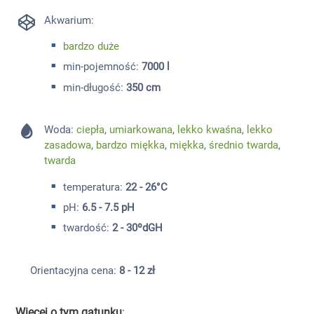
Akwarium:
bardzo duże
min-pojemność:
7000 l
min-długość:
350 cm
Woda:
ciepła
,
umiarkowana
,
lekko kwaśna
,
lekko
zasadowa
,
bardzo miękka
,
miękka
,
średnio twarda
,
twarda
temperatura:
22 - 26°C
pH:
6.5 - 7.5 pH
twardość:
2 - 30ºdGH
Orientacyjna cena:
8 - 12 zł
Więcej o tym gatunku
: