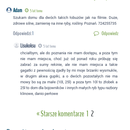
Adam
5 lat temu
Szukam domu dla dwóch takich łobuzów jak na filmie. Duze,
zdrowe silne, zamienię na inne ryby, rośliny. Poznań. 724255735
Odpowiedzi:
1
Odpowiedz
Lisukoksu
5 lat temu
chciałbym, ale do poznania nie mam dostępu, a poza tym
nie mam miejsca, choć już od ponad roku próbuję się
zabrać za sumy rekinie, ale nie mam miejsca a takie
gagatki z pewnością zjadły by mi moje brzanki wysmukłe,
w drugim akwa gupiki, a o dwóch pozostałych nie ma
mowy bo są za małe (10l, 25l) a poza tym 10l to żłobek a
25l to dom dla bojowników i innych małych ryb typu razbory
klinowe, danio perłowe
« Starsze komentarze
1
2