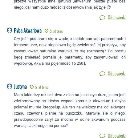
przeżył wszystkie inne gatunki ,akwarium będzie puste bez
niego ,dał nam dużo radości z obserwowania jak żyje 🙂
Odpowiedz
Ryba Akwariowa
5 lat temu
Czy jeśli postaram się o wodę o takich samych parametrach i
temperaturze, oraz stopniowo będę zwiększać jej przepływ, aby
zasymulować naturalne warunki, to się rozmnożą? Po prostu
będę zmieniać pomału jej parametry, aby zasymulować ich
wędrówkę. Akwa ma pojemność 15 250 l.
Odpowiedz
Justyna
5 lat temu
Mam takie trzy rekinki, dwa z nich sa juz dosyc duze, jesen jest
zdeformowany bo kiedys wypadl komus z akwarium i chyba
polamal mu sie kregoslup. Ale ten najwiekszy ma od jakiwgos
czasu czewona plame na puszczku. Martwie sie o niego,
prawdopodobnie zarył za mocno w scine akwarium podczas
wariacji. Jak moge mu pomoc?
Odpowiedz