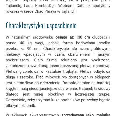
Tajlandię, Laos, Kombodżę i Wietnam. Gatunek spotykany
również w rzece Chao Phraya w Tajlandii.
Charakterystyka i usposobienie
W naturalnym środowisku
osiąga aż 130 cm
długości i
ponad 40 kg wagi, jednak forma hodowlana rzadko
przekracza 90 cm. Charakteryzuje się szaro-grafitowym,
niekiedy wpadającym w czerń, ubarwieniem i jasnym
podbrzuszem. Ciało Suma rekiniego jest wydłużone,
zakończone rozwidloną, jasno-obrzeżoną płetwą ogonową.
Płetwa grzbietowa w kształcie trójkąta. Płetwa odbytowa
długa i szeroka.
Płeć
młodych ryb dostępnych w sklepach
jest niemożliwa do odróżnienia. Dorosłe samice są bardziej
krągłe i mają nieco jaśniejsze ubarwienie. Gatunek ławicowy
dlatego jest mniej płochliwy w liczniejszej grupie.
Oczywiście, żeby trzymać kilka osobników potrzebny będzie
olbrzymi zbiornik.
W sklepach akwarystycznych
sprzedawana jako malutka