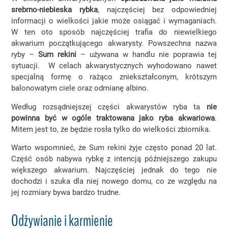
srebrno-niebieska rybka
, najczęściej bez odpowiedniej
informacji o wielkości jakie może osiągać i wymaganiach.
W ten oto sposób najczęściej trafia do niewielkiego
akwarium początkującego akwarysty. Powszechna nazwa
ryby –
Sum rekini
– używana w handlu nie poprawia tej
sytuacji. W celach akwarystycznych wyhodowano nawet
specjalną formę o rażąco zniekształconym, krótszym
balonowatym ciele oraz odmianę albino.
Według rozsądniejszej części akwarystów ryba ta
nie
powinna być w ogóle traktowana jako ryba akwariowa
.
Mitem jest to, że będzie rosła tylko do wielkości zbiornika.
Warto wspomnieć, że Sum rekini żyje często ponad 20 lat.
Część osób nabywa rybkę z intencją późniejszego zakupu
większego akwarium. Najczęściej jednak do tego nie
dochodzi i szuka dla niej nowego domu, co ze względu na
jej rozmiary bywa bardzo trudne.
Odżywianie i karmienie