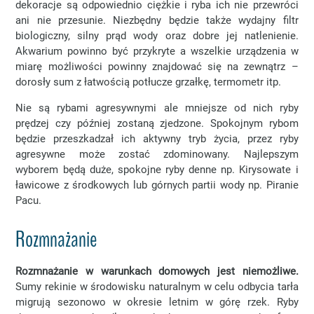
dekoracje są odpowiednio ciężkie i ryba ich nie przewróci
ani nie przesunie. Niezbędny będzie także wydajny filtr
biologiczny, silny prąd wody oraz dobre jej natlenienie.
Akwarium powinno być przykryte a wszelkie urządzenia w
miarę możliwości powinny znajdować się na zewnątrz –
dorosły sum z łatwością potłucze grzałkę, termometr itp.
Nie są rybami agresywnymi ale mniejsze od nich ryby
prędzej czy później zostaną zjedzone. Spokojnym rybom
będzie przeszkadzał ich aktywny tryb życia, przez ryby
agresywne może zostać zdominowany. Najlepszym
wyborem będą duże, spokojne ryby denne np. Kirysowate i
ławicowe z środkowych lub górnych partii wody np. Piranie
Pacu.
Rozmnażanie
Rozmnażanie w warunkach domowych jest niemożliwe.
Sumy rekinie w środowisku naturalnym w celu odbycia tarła
migrują sezonowo w okresie letnim w górę rzek. Ryby