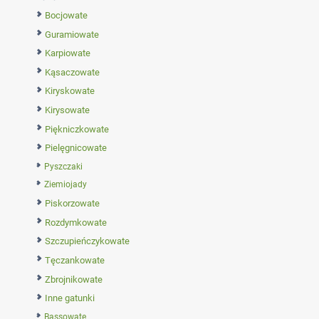
Bocjowate
Guramiowate
Karpiowate
Kąsaczowate
Kiryskowate
Kirysowate
Piękniczkowate
Pielęgnicowate
Pyszczaki
Ziemiojady
Piskorzowate
Rozdymkowate
Szczupieńczykowate
Tęczankowate
Zbrojnikowate
Inne gatunki
Bassowate