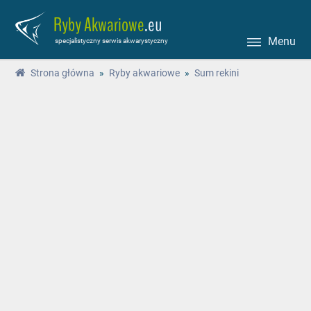
Ryby Akwariowe
.eu
Menu
specjalistyczny serwis akwarystyczny
Strona główna
»
Ryby akwariowe
»
Sum rekini