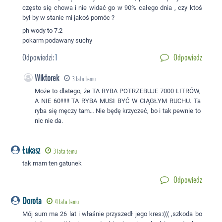
często się chowa i nie widać go w 90% całego dnia , czy ktoś
był by w stanie mi jakoś pomóc ?
ph wody to 7.2
pokarm podawany suchy
Odpowiedzi:
1
Odpowiedz
Wiktorek
3 lata temu
Może to dlatego, że TA RYBA POTRZEBUJE 7000 LITRÓW,
A NIE 60!!!!!! TA RYBA MUSI BYĆ W CIĄGŁYM RUCHU. Ta
ryba się męczy tam… Nie będę krzyczeć, bo i tak pewnie to
nic nie da.
Łukasz
3 lata temu
tak mam ten gatunek
Odpowiedz
Dorota
4 lata temu
Mój sum ma 26 lat i właśnie przyszedł jego kres:((( ,szkoda bo