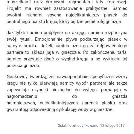
muszelkami oraz drobnymi fragmentami rafy koralowej.
Projekt ma również zastosowanie praktyczne. Samiec
swoimi ruchami spycha najdelikatniejszy piasek do
centralnego punktu kręgu, który będzie pełnił rolę gniazda.
Jak tylko samica podpłynie do okręgu, samiec rozpoczyna
swój rytuał. Emocjonalnie pływa podburzając piasek w
samym środku. Jeżeli samica uzna go za odpowiedniego
partnera to składa jaja w gnieździe. Po zakończeniu tarła,
samiec przestaje dbać o wygląd kręgu a po wykluciu jaj
porzuca gniazdo.
Naukowcy twierdzą, że prawdopodobnie specyficzne wzory
kręgu nie tylko ułatwiają samicy wybór partnera ale także
zapewniają czynniki niezbędne do wylęgu: pomagają w
nagromadzeniu do gniazda
najmniejszych, najdelikatniejszych ziarenek piasku oraz
gwarantują odpowiednią cyrkulację wody w gnieździe.
Ostatnio zmodyfikowano: 12 lutego 2017 r.