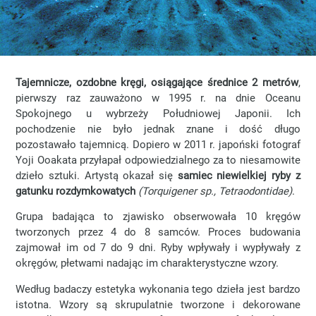
Tajemnicze, ozdobne kręgi, osiągające średnice 2 metrów
,
pierwszy raz zauważono w 1995 r. na dnie Oceanu
Spokojnego u wybrzeży Południowej Japonii. Ich
pochodzenie nie było jednak znane i dość długo
pozostawało tajemnicą.
Dopiero w 2011 r. japoński fotograf
Yoji Ooakata przyłapał odpowiedzialnego za to niesamowite
dzieło sztuki. Artystą okazał się
samiec niewielkiej ryby z
gatunku rozdymkowatych
(Torquigener sp., Tetraodontidae)
.
Grupa badająca to zjawisko obserwowała 10 kręgów
tworzonych przez 4 do 8 samców. Proces budowania
zajmował im od 7 do 9 dni. Ryby wpływały i wypływały z
okręgów, płetwami nadając im charakterystyczne wzory.
Według badaczy estetyka wykonania tego dzieła jest bardzo
istotna. Wzory są skrupulatnie tworzone i dekorowane