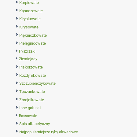
Karpiowate
Kąsaczowate
Kiryskowate
Kirysowate
Piękniczkowate
Pielęgnicowate
Pyszczaki
Ziemiojady
Piskorzowate
Rozdymkowate
Szczupieńczykowate
Tęczankowate
Zbrojnikowate
Inne gatunki
Bassowate
Spis alfabetyczny
Najpopularniejsze ryby akwariowe