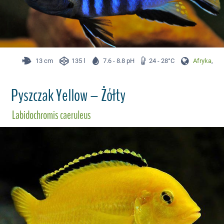
13 cm
135 l
7.6 - 8.8 pH
24 - 28°C
Afryka
,
Ma
Pyszczak Yellow – Żółty
Labidochromis caeruleus