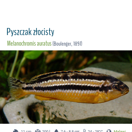
Pyszczak złocisty
Melanochromis auratus
(Boulenger, 1897)
11 cm
200 l
7.6 - 8.8 pH
24 - 28°C
Malawi