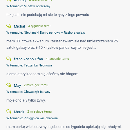
W temacie:
Miedzik obrzeżony
tak jest . nie podobają mi się te ryby z tego powodu
Michał
3 tygodnie temu
W temacie:
Niebiański Danio perłowy – Razbora galaxy
mam 80 litrowe akwarium i zastanawiam sie nad umieszczeniem 25
sztuk galaxy oraz 8-10 kiryskow panda. czy to nie jest…
francikot no.1 fan
4 tygodnie temu
W temacie:
Tęczanka Neonowa
siema stary kocham cię ożeńmy się błagam
May
2 miesiące temu
W temacie:
Głowaczyk barwny
moje chciały tylko żywy...
Marek
2 miesiące temu
W temacie:
Pielęgnica wielobarwna
mam parkę wielobarwnych ,obecnie od tygodnia opiekują się młodymi.