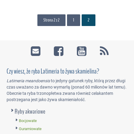
Strona 2 z 2
1
2
Czy wiesz, że ryba Latimeria to żywa skamielina?
Latimeria meandoensis
to jedyny gatunek ryby, którą przez długi
czas uważano za dawno wymarłą (ponad 60 milionów lat temu).
Obecnie ta ryba trzonopłetwa zwana również celakantem
postrzegana jest jako żywa skamieniałość.
Ryby akwariowe
Bocjowate
Guramiowate