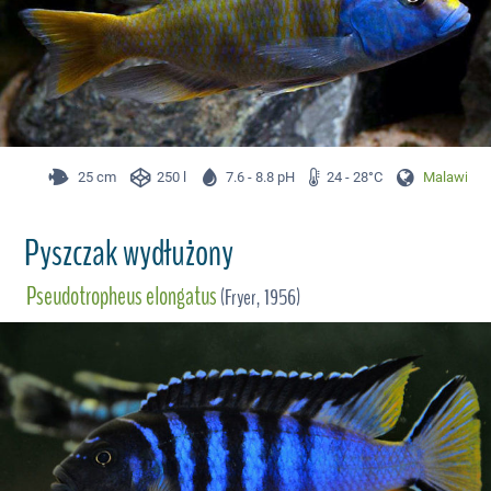
25 cm
250 l
7.6 - 8.8 pH
24 - 28°C
Malawi
Pyszczak wydłużony
Pseudotropheus elongatus
(Fryer, 1956)