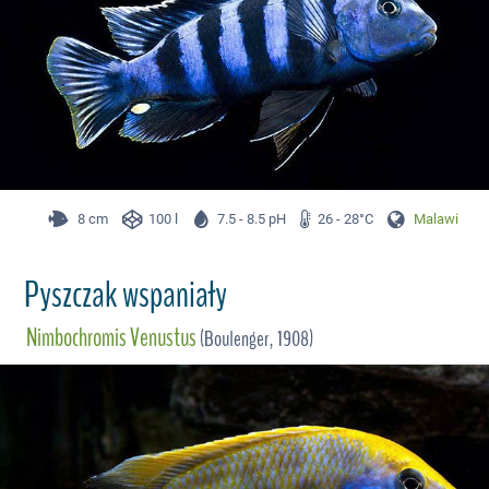
8 cm
100 l
7.5 - 8.5 pH
26 - 28°C
Malawi
Pyszczak wspaniały
Nimbochromis Venustus
(Boulenger, 1908)