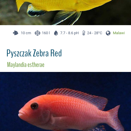
10 cm
160 l
7.7 - 8.6 pH
24 - 28°C
Malawi
Pyszczak Zebra Red
Maylandia estherae