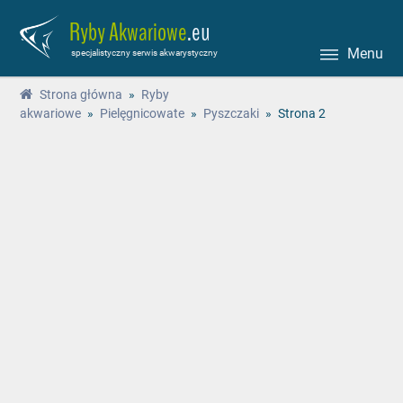
Ryby Akwariowe
.eu
Menu
specjalistyczny serwis akwarystyczny
Strona główna
»
Ryby
akwariowe
»
Pielęgnicowate
»
Pyszczaki
»
Strona 2