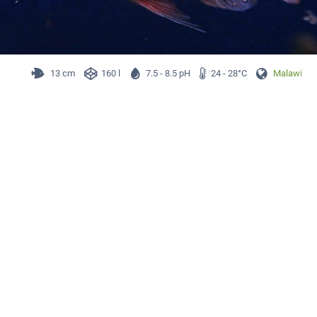
13 cm
160 l
7.5 - 8.5 pH
24 - 28°C
Malawi