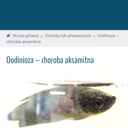
Strona główna
»
Choroby ryb akwariowych
»
Oodinioza –
choroba aksamitna
Oodinioza – choroba aksamitna