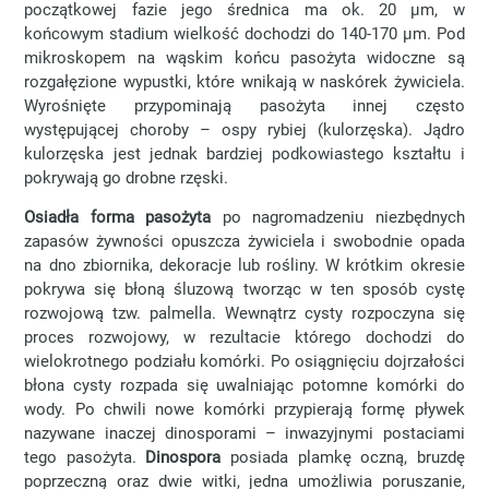
początkowej fazie jego średnica ma ok. 20 µm, w
końcowym stadium wielkość dochodzi do 140-170 µm. Pod
mikroskopem na wąskim końcu pasożyta widoczne są
rozgałęzione wypustki, które wnikają w naskórek żywiciela.
Wyrośnięte przypominają pasożyta innej często
występującej choroby – ospy rybiej (kulorzęska). Jądro
kulorzęska jest jednak bardziej podkowiastego kształtu i
pokrywają go drobne rzęski.
Osiadła forma pasożyta
po nagromadzeniu niezbędnych
zapasów żywności opuszcza żywiciela i swobodnie opada
na dno zbiornika, dekoracje lub rośliny. W krótkim okresie
pokrywa się błoną śluzową tworząc w ten sposób cystę
rozwojową tzw. palmella. Wewnątrz cysty rozpoczyna się
proces rozwojowy, w rezultacie którego dochodzi do
wielokrotnego podziału komórki. Po osiągnięciu dojrzałości
błona cysty rozpada się uwalniając potomne komórki do
wody. Po chwili nowe komórki przypierają formę pływek
nazywane inaczej dinosporami – inwazyjnymi postaciami
tego pasożyta.
Dinospora
posiada plamkę oczną, bruzdę
poprzeczną oraz dwie witki, jedna umożliwia poruszanie,