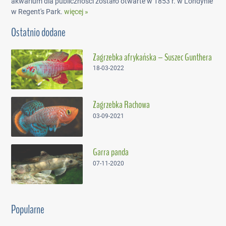
akwarium dla publiczności zostało otwarte w 1853 r. w Londynie
w Regent's Park.
więcej »
Ostatnio dodane
Zagrzebka afrykańska – Suszec Gunthera
18-03-2022
Zagrzebka Rachowa
03-09-2021
Garra panda
07-11-2020
Popularne