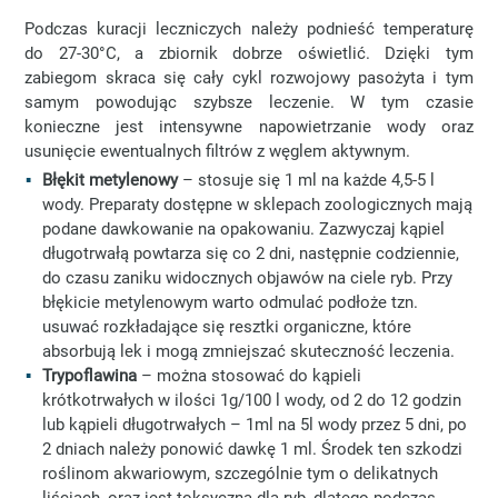
Podczas kuracji leczniczych należy podnieść temperaturę
do 27-30°C, a zbiornik dobrze oświetlić. Dzięki tym
zabiegom skraca się cały cykl rozwojowy pasożyta i tym
samym powodując szybsze leczenie. W tym czasie
konieczne jest intensywne napowietrzanie wody oraz
usunięcie ewentualnych filtrów z węglem aktywnym.
Błękit metylenowy
– stosuje się 1 ml na każde 4,5-5 l
wody. Preparaty dostępne w sklepach zoologicznych mają
podane dawkowanie na opakowaniu. Zazwyczaj kąpiel
długotrwałą powtarza się co 2 dni, następnie codziennie,
do czasu zaniku widocznych objawów na ciele ryb. Przy
błękicie metylenowym warto odmulać podłoże tzn.
usuwać rozkładające się resztki organiczne, które
absorbują lek i mogą zmniejszać skuteczność leczenia.
Trypoflawina
– można stosować do kąpieli
krótkotrwałych w ilości 1g/100 l wody, od 2 do 12 godzin
lub kąpieli długotrwałych – 1ml na 5l wody przez 5 dni, po
2 dniach należy ponowić dawkę 1 ml. Środek ten szkodzi
roślinom akwariowym, szczególnie tym o delikatnych
liściach, oraz jest toksyczna dla ryb, dlatego podczas