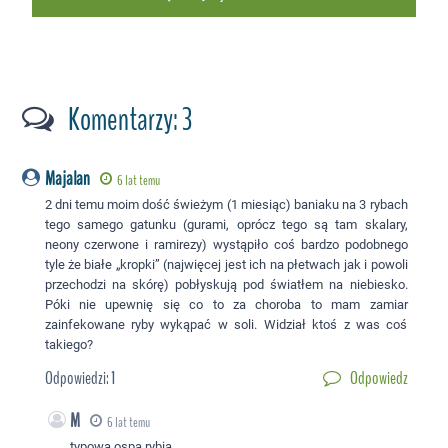
Komentarzy: 3
Majalan
6 lat temu
2 dni temu moim dość świeżym (1 miesiąc) baniaku na 3 rybach
tego samego gatunku (gurami, oprócz tego są tam skalary,
neony czerwone i ramirezy) wystąpiło coś bardzo podobnego
tyle że białe „kropki” (najwięcej jest ich na płetwach jak i powoli
przechodzi na skórę) pobłyskują pod światłem na niebiesko.
Póki nie upewnię się co to za choroba to mam zamiar
zainfekowane ryby wykąpać w soli. Widział ktoś z was coś
takiego?
Odpowiedzi:
1
Odpowiedz
M
6 lat temu
typowa ospa rybia