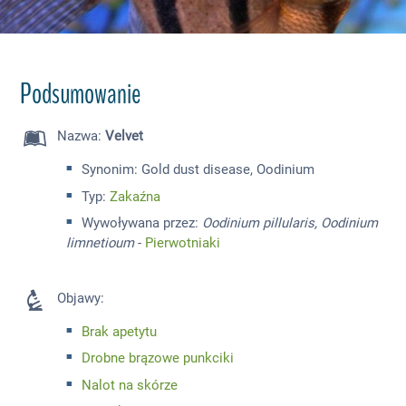
Podsumowanie
Nazwa
:
Velvet
Synonim
: Gold dust disease, Oodinium
Typ:
Zakaźna
Wywoływana przez:
Oodinium pillularis, Oodinium
limnetioum
-
Pierwotniaki
Objawy
:
Brak apetytu
Drobne brązowe punkciki
Nalot na skórze