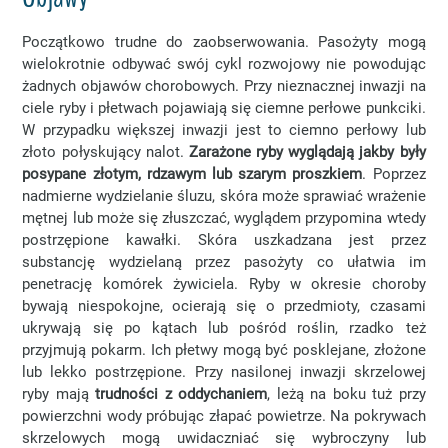
Początkowo trudne do zaobserwowania. Pasożyty mogą
wielokrotnie odbywać swój cykl rozwojowy nie powodując
żadnych objawów chorobowych. Przy nieznacznej inwazji na
ciele ryby i płetwach pojawiają się ciemne perłowe punkciki.
W przypadku większej inwazji jest to ciemno perłowy lub
złoto połyskujący nalot.
Zarażone ryby wyglądają jakby były
posypane złotym, rdzawym lub szarym proszkiem
. Poprzez
nadmierne wydzielanie śluzu, skóra może sprawiać wrażenie
mętnej lub może się złuszczać, wyglądem przypomina wtedy
postrzępione kawałki. Skóra uszkadzana jest przez
substancję wydzielaną przez pasożyty co ułatwia im
penetrację komórek żywiciela. Ryby w okresie choroby
bywają niespokojne, ocierają się o przedmioty, czasami
ukrywają się po kątach lub pośród roślin, rzadko też
przyjmują pokarm. Ich płetwy mogą być posklejane, złożone
lub lekko postrzępione. Przy nasilonej inwazji skrzelowej
ryby mają
trudności z oddychaniem
, leżą na boku tuż przy
powierzchni wody próbując złapać powietrze. Na pokrywach
skrzelowych mogą uwidaczniać się wybroczyny lub