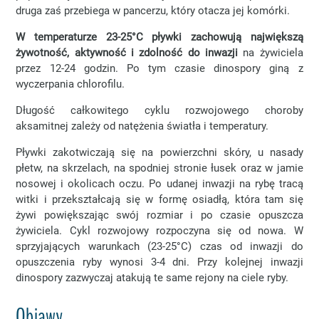
druga zaś przebiega w pancerzu, który otacza jej komórki.
W temperaturze 23-25°C pływki zachowują największą
żywotność, aktywność i zdolność do inwazji
na żywiciela
przez 12-24 godzin. Po tym czasie dinospory giną z
wyczerpania chlorofilu.
Długość całkowitego cyklu rozwojowego choroby
aksamitnej zależy od natężenia światła i temperatury.
Pływki zakotwiczają się na powierzchni skóry, u nasady
płetw, na skrzelach, na spodniej stronie łusek oraz w jamie
nosowej i okolicach oczu. Po udanej inwazji na rybę tracą
witki i przekształcają się w formę osiadłą, która tam się
żywi powiększając swój rozmiar i po czasie opuszcza
żywiciela. Cykl rozwojowy rozpoczyna się od nowa. W
sprzyjających warunkach (23-25°C) czas od inwazji do
opuszczenia ryby wynosi 3-4 dni. Przy kolejnej inwazji
dinospory zazwyczaj atakują te same rejony na ciele ryby.
Objawy