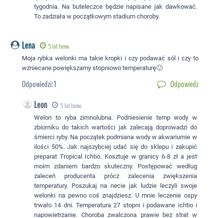
tygodnia. Na buteleczce będzie napisane jak dawkować.
To zadziała w początkowym stadium choroby.
Lena
5 lat temu
Moja rybka welonki ma takie kropki i czy podawać sól i czy to
wzniecane powiększamy stopniowo temperaturę🙂
Odpowiedzi:
1
Odpowiedz
Leon
5 lat temu
Welon to ryba zimnolubna. Podniesienie temp wody w
zbiorniku do takich wartości jak zalecają doprowadzi do
śmierci ryby. Na początek podmiana wody w akwariumie w
ilości 50%. Jak najszybciej udać się do sklepu i zakupić
preparat Tropical Ichtio. Kosztuje w granicy 6-8 zł a jest
moim zdaniem bardzo skuteczny. Postępować według
zaleceń producenta prócz zalecenia zwiększenia
temperatury. Poszukaj na necie jak ludzie leczyli swoje
welonki na pewno coś znajdziesz. U mnie leczenie ospy
trwało 14 dni. Temperatura 27 stopni i podawane ichtio i
napowietrzanie. Choroba zwalczona prawie bez strat w