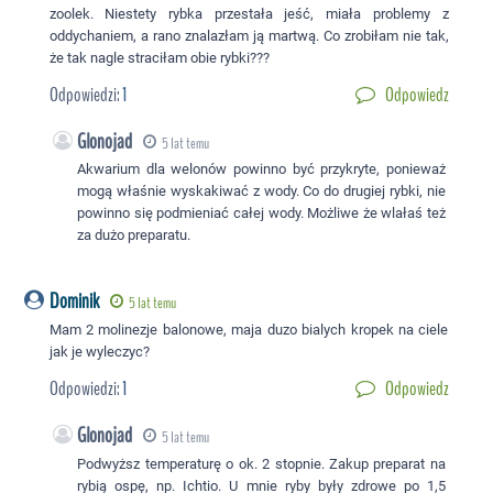
zoolek. Niestety rybka przestała jeść, miała problemy z
oddychaniem, a rano znalazłam ją martwą. Co zrobiłam nie tak,
że tak nagle straciłam obie rybki???
Odpowiedzi:
1
Odpowiedz
Glonojad
5 lat temu
Akwarium dla welonów powinno być przykryte, ponieważ
mogą właśnie wyskakiwać z wody. Co do drugiej rybki, nie
powinno się podmieniać całej wody. Możliwe że wlałaś też
za dużo preparatu.
Dominik
5 lat temu
Mam 2 molinezje balonowe, maja duzo bialych kropek na ciele
jak je wyleczyc?
Odpowiedzi:
1
Odpowiedz
Glonojad
5 lat temu
Podwyższ temperaturę o ok. 2 stopnie. Zakup preparat na
rybią ospę, np. Ichtio. U mnie ryby były zdrowe po 1,5