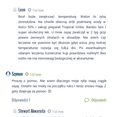
Leon
5 lat temu
Broń boże zwiększać temperaturę. Welon to ryba
zimnolubna. Na chwile obecną zrób podmianę wody w
ilości 50% i zakup preparat Tropical Ichtio. Bardzo tani i
super skuteczny lek. U mnie ospę zwalczył w 2 tyg przy
prawie zerowych stratach w obsadzie. Nie wiem czy
leczenie nie powinno być dłuższe gdyż wirus przy niskiej
temperaturze rozwija się kilka dni. Po ewentualnym
udanym leczeniu koniecznie kup prawdziwe rośliny!!! Bez
roślin nie ma równowagi biologicznej w akwariumie.
Szymon
5 lat temu
Proszę o pomoc. Nie wiem dlaczego moje ryby mają ciągle
ospę. Ostatni raz miały na początku roku I teraz znowu mają. Z
góry dziękuję za pomoc. 😟
Odpowiedzi:
1
Odpowiedz
Stewart Akwarysta
5 lat temu