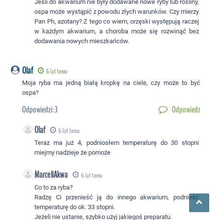
Jeśli do akwarium nie były dodawane nowe ryby lub rośliny,
ospa może wystąpić z powodu złych warunków. Czy mierzy
Pan Ph, azotany? Z tego co wiem, orzęski występują raczej
w każdym akwarium, a choroba może się rozwinąć bez
dodawania nowych mieszkańców.
Olaf
6 lat temu
Moja ryba ma jedną białą kropkę na ciele, czy może to być
ospa?
Odpowiedzi:
3
Odpowiedz
Olaf
6 lat temu
Teraz ma już 4, podniosłem temperaturę do 30 stopni
miejmy nadzieje że pomoże
MarceliAkwa
6 lat temu
Co to za ryba?
Radzę Ci przenieść ją do innego akwarium, podnieść
temperaturę do ok. 33 stopni.
Jeżeli nie ustanie, szybko użyj jakiegoś preparatu.