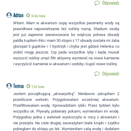
Odpowiedz
Adrian
4 lata temu
Witam. Mam w akwarium ospę wszystkie parametry wody są
prawidłowe napowietrzanie też rośliny rosną. Stadium osoby
jest już zapewne zawansowane bo większa połowa obsady
paldla kupiłem ihto i mam 30 stopni z 17 obsady została mi żaba
glonojad 5 gupików i 1 bystrzyk i chyba jest gdzieś Helenka co
zrobić mogę jeszcze. Czy pada wszystkie ryby i będę musiał
wyrzucić rośliny umyć filtr aktywny wymienić na nowe kamienie
i wyczyścić kamienie w akwarium i ozdoby i kupić nowe rośliny.
Odpowiedz
Teresa
5 lat temu
Jestem początkującą „akwarystką”. Niedawno zakupiłam 2
prześliczne welonki. Przygotowałam wcześniej akwarium.
Przefiltrowałam wodę. Sprowadziłam rybki. Przez tydzień było
wszystko ok. Pływały, pobierały pokarm, wymieniłam im wodę.
Potygodniu jedna z welonek wyskoczyła w nocy z akwarium i
nie przeżyła. Na ciele drugiej zauważyłam białe kropki i szybko
pobiegłam do sklepu po lek. Wymieniłam całą wodę i dodałam