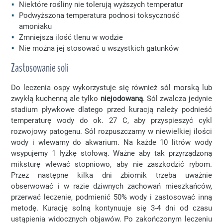
Niektóre rośliny nie tolerują wyższych temperatur
Podwyższona temperatura podnosi toksyczność
amoniaku
Zmniejsza ilość tlenu w wodzie
Nie można jej stosować u wszystkich gatunków
Zastosowanie soli
Do leczenia ospy wykorzystuje się również sól morską lub
zwykłą kuchenną ale tylko
niejodowaną
. Sól zwalcza jedynie
stadium pływkowe dlatego przed kuracją należy podnieść
temperaturę wody do ok. 27 C, aby przyspieszyć cykl
rozwojowy patogenu. Sól rozpuszczamy w niewielkiej ilości
wody i wlewamy do akwarium. Na każde 10 litrów wody
wsypujemy 1 łyżkę stołową. Ważne aby tak przyrządzoną
miksturę wlewać stopniowo, aby nie zaszkodzić rybom.
Przez następne kilka dni zbiornik trzeba uważnie
obserwować i w razie dziwnych zachowań mieszkańców,
przerwać leczenie, podmienić 50% wody i zastosować inną
metodę. Kurację solną kontynuuje się 3-4 dni od czasu
ustąpienia widocznych objawów. Po zakończonym leczeniu