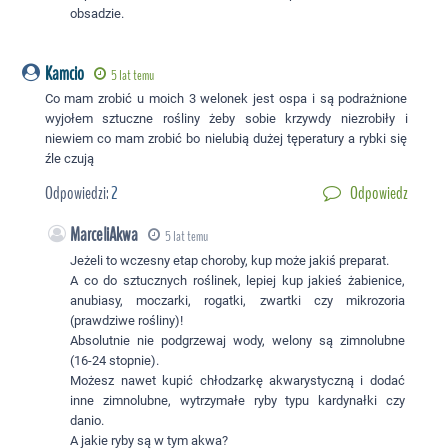
obsadzie.
Kamcio
5 lat temu
Co mam zrobić u moich 3 welonek jest ospa i są podrażnione
wyjołem sztuczne rośliny żeby sobie krzywdy niezrobiły i
niewiem co mam zrobić bo nielubią dużej tęperatury a rybki się
źle czują
Odpowiedzi:
2
Odpowiedz
MarceliAkwa
5 lat temu
Jeżeli to wczesny etap choroby, kup może jakiś preparat.
A co do sztucznych roślinek, lepiej kup jakieś żabienice,
anubiasy, moczarki, rogatki, zwartki czy mikrozoria
(prawdziwe rośliny)!
Absolutnie nie podgrzewaj wody, welony są zimnolubne
(16-24 stopnie).
Możesz nawet kupić chłodzarkę akwarystyczną i dodać
inne zimnolubne, wytrzymałe ryby typu kardynałki czy
danio.
A jakie ryby są w tym akwa?