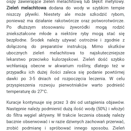
ospy zawierające zieleń melachitową lub błękit metylowy.
Zieleń melachitowa
dodana do wody w szybkim tempie
niszczy pływiki. Niestety ale może szkodzić rybom,
ponieważ ma działanie rakotwórcze oraz potworotwórcze.
Po dłuższym stosowaniu żyworódki mogą rodzić
zniekształcone młode a niektóre ryby mogą stać się
bezpłodne. Środek należy używać ostrożnie i zgodnie z
dołączoną do preparatów instrukcją. Mimo skutków
ubocznych zieleń melachitowa to najskuteczniejsze
lekarstwo przeciwko kulorzęskowi. Zieleń dość szybko
wchłaniają obecne w akwarium rośliny, dlatego też w
przypadku ich dużej ilości zaleca się podanie powtórnej
dawki po 3-5 dniach od rozpoczęcia leczenia. W celu
przyspieszenia rozwoju pierwotniaków warto podnieść
temperaturę do 27°C.
Kuracje kontynuuje się przez 3 dni od ustąpienia objawów.
Następnie należy podmienić dużą ilość wody (50%) i włożyć
do filtra węgiel aktywny. W trakcie leczenia obsadę należy
bacznie obserwować i w razie dziwnych zachowań przerwać,
zrobić podmianę i spróbować innego sposobu. Zieleń