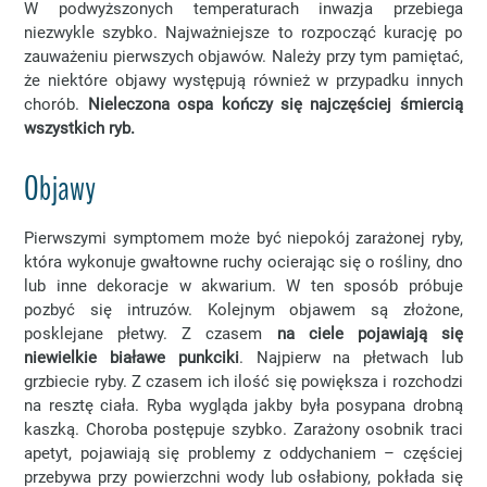
W podwyższonych temperaturach inwazja przebiega
niezwykle szybko. Najważniejsze to rozpocząć kurację po
zauważeniu pierwszych objawów. Należy przy tym pamiętać,
że niektóre objawy występują również w przypadku innych
chorób.
Nieleczona ospa kończy się najczęściej śmiercią
wszystkich ryb.
Objawy
Pierwszymi symptomem może być niepokój zarażonej ryby,
która wykonuje gwałtowne ruchy ocierając się o rośliny, dno
lub inne dekoracje w akwarium. W ten sposób próbuje
pozbyć się intruzów. Kolejnym objawem są złożone,
posklejane płetwy. Z czasem
na ciele pojawiają się
niewielkie białawe punkciki
. Najpierw na płetwach lub
grzbiecie ryby. Z czasem ich ilość się powiększa i rozchodzi
na resztę ciała. Ryba wygląda jakby była posypana drobną
kaszką. Choroba postępuje szybko. Zarażony osobnik traci
apetyt, pojawiają się problemy z oddychaniem – częściej
przebywa przy powierzchni wody lub osłabiony, pokłada się