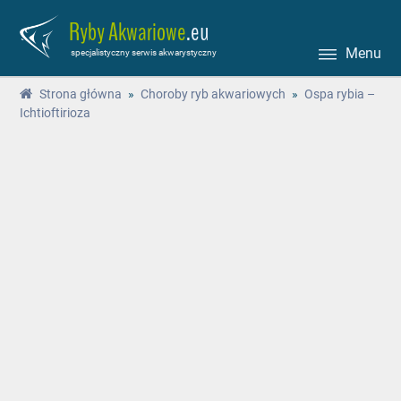
Ryby Akwariowe
.eu
Menu
specjalistyczny serwis akwarystyczny
Strona główna
»
Choroby ryb akwariowych
»
Ospa rybia –
Ichtioftirioza