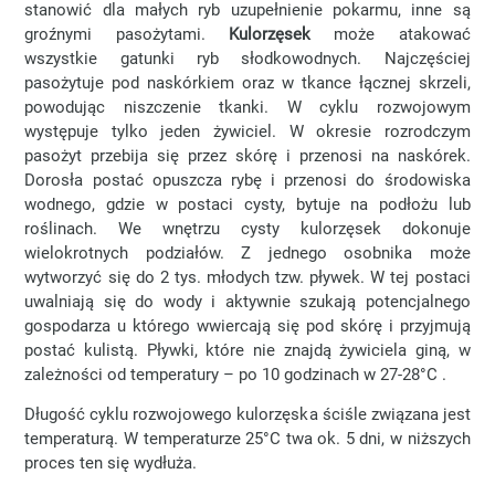
stanowić dla małych ryb uzupełnienie pokarmu, inne są
groźnymi pasożytami.
Kulorzęsek
może atakować
wszystkie gatunki ryb słodkowodnych. Najczęściej
pasożytuje pod naskórkiem oraz w tkance łącznej skrzeli,
powodując niszczenie tkanki. W cyklu rozwojowym
występuje tylko jeden żywiciel. W okresie rozrodczym
pasożyt przebija się przez skórę i przenosi na naskórek.
Dorosła postać opuszcza rybę i przenosi do środowiska
wodnego, gdzie w postaci cysty, bytuje na podłożu lub
roślinach. We wnętrzu cysty kulorzęsek dokonuje
wielokrotnych podziałów. Z jednego osobnika może
wytworzyć się do 2 tys. młodych tzw. pływek. W tej postaci
uwalniają się do wody i aktywnie szukają potencjalnego
gospodarza u którego wwiercają się pod skórę i przyjmują
postać kulistą. Pływki, które nie znajdą żywiciela giną, w
zależności od temperatury – po 10 godzinach w 27-28°C .
Długość cyklu rozwojowego kulorzęska ściśle związana jest
temperaturą. W temperaturze 25°C twa ok. 5 dni, w niższych
proces ten się wydłuża.