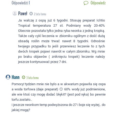
Odpowiedzi:
1
Odpowiedz
Paweł
2 lata temu
Ja walczę z ospą już 6 tygodni. Stosuję preparat Ichtio
Tropical temperatura 27 st. Podmiany wody 20-40%
Obecnie pozostała tylko jedna ryba neonka z jedną kropką.
Także cały cykl leczenia w zbiorniku ogólnym z dość dużą
obsadą roślin może trwać nawet 8 tygodni. Odnośnie
twojego przypadku to jeśli przerwiesz leczenie to z tych
dwóch kropek pojawi nawrót w całym zbiorniku. Wg mnie
po braku objawów ( zniknięciu kropek) leczenie należy
jeszcze kontynuować przez 7 dni.
Hann
3 lata temu
Pomocy! tydzien mnie nie było a w akwarium pojawiła się ospa
a woda torfowa (daje preparat) 🙁 60% wody już podmienione,
ale wie ktoś czy mogę dodać błękit? (jest pod ręka) bo pewnie
torfu zostało..
i jeszcze neonkom temp podwyższona do 27 i boje się wyżej.. do
jakiej mogą?