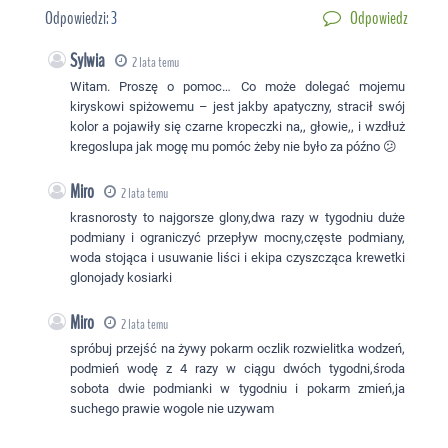
Odpowiedzi:
3
Odpowiedz
Sylwia
2 lata temu
Witam. Proszę o pomoc… Co może dolegać mojemu
kiryskowi spiżowemu – jest jakby apatyczny, stracił swój
kolor a pojawiły się czarne kropeczki na,, głowie,, i wzdłuż
kregoslupa jak mogę mu pomóc żeby nie było za późno 😕
Miro
2 lata temu
krasnorosty to najgorsze glony,dwa razy w tygodniu duże
podmiany i ograniczyć przepływ mocny,częste podmiany,
woda stojąca i usuwanie liści i ekipa czyszcząca krewetki
glonojady kosiarki
Miro
2 lata temu
spróbuj przejść na żywy pokarm oczlik rozwielitka wodzeń,
podmień wodę z 4 razy w ciągu dwóch tygodni,środa
sobota dwie podmianki w tygodniu i pokarm zmień,ja
suchego prawie wogole nie uzywam