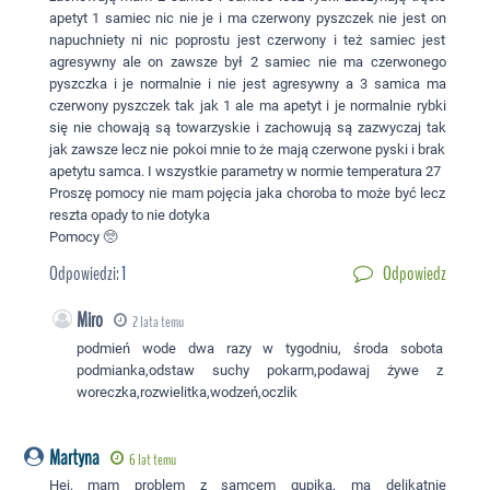
apetyt 1 samiec nic nie je i ma czerwony pyszczek nie jest on
napuchniety ni nic poprostu jest czerwony i też samiec jest
agresywny ale on zawsze był 2 samiec nie ma czerwonego
pyszczka i je normalnie i nie jest agresywny a 3 samica ma
czerwony pyszczek tak jak 1 ale ma apetyt i je normalnie rybki
się nie chowają są towarzyskie i zachowują są zazwyczaj tak
jak zawsze lecz nie pokoi mnie to że mają czerwone pyski i brak
apetytu samca. I wszystkie parametry w normie temperatura 27
Proszę pomocy nie mam pojęcia jaka choroba to może być lecz
reszta opady to nie dotyka
Pomocy 🥺
Odpowiedzi:
1
Odpowiedz
Miro
2 lata temu
podmień wode dwa razy w tygodniu, środa sobota
podmianka,odstaw suchy pokarm,podawaj żywe z
woreczka,rozwielitka,wodzeń,oczlik
Martyna
6 lat temu
Hej, mam problem z samcem gupika, ma delikatnie