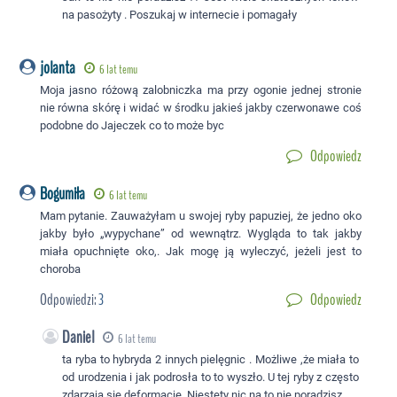
na pasożyty . Poszukaj w internecie i pomagały
jolanta
6 lat temu
Moja jasno różową zalobniczka ma przy ogonie jednej stronie
nie równa skórę i widać w środku jakieś jakby czerwonawe coś
podobne do Jajeczek co to może byc
Odpowiedz
Bogumiła
6 lat temu
Mam pytanie. Zauważyłam u swojej ryby papuziej, że jedno oko
jakby było „wypychane” od wewnątrz. Wygląda to tak jakby
miała opuchnięte oko,. Jak mogę ją wyleczyć, jeżeli jest to
choroba
Odpowiedzi:
3
Odpowiedz
Daniel
6 lat temu
ta ryba to hybryda 2 innych pielęgnic . Możliwe ,że miała to
od urodzenia i jak podrosła to to wyszło. U tej ryby z często
zdarzają się deformacje. Niestety nic na to nie poradzisz.