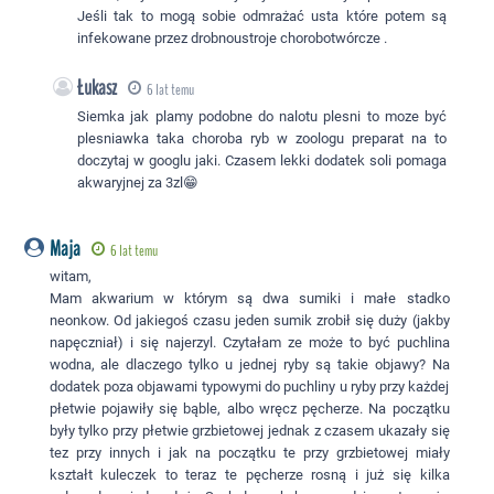
Jeśli tak to mogą sobie odmrażać usta które potem są
infekowane przez drobnoustroje chorobotwórcze .
Łukasz
6 lat temu
Siemka jak plamy podobne do nalotu plesni to moze być
plesniawka taka choroba ryb w zoologu preparat na to
doczytaj w googlu jaki. Czasem lekki dodatek soli pomaga
akwaryjnej za 3zl😁
Maja
6 lat temu
witam,
Mam akwarium w którym są dwa sumiki i małe stadko
neonkow. Od jakiegoś czasu jeden sumik zrobił się duży (jakby
napęczniał) i się najerzyl. Czytałam ze może to być puchlina
wodna, ale dlaczego tylko u jednej ryby są takie objawy? Na
dodatek poza objawami typowymi do puchliny u ryby przy każdej
płetwie pojawiły się bąble, albo wręcz pęcherze. Na początku
były tylko przy płetwie grzbietowej jednak z czasem ukazały się
tez przy innych i jak na początku te przy grzbietowej miały
kształt kuleczek to teraz te pęcherze rosną i już się kilka