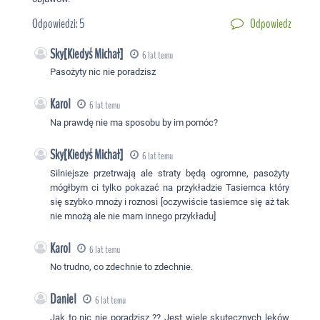
Odpowiedzi:
5
Odpowiedz
Sky[Kiedyś Michał]
6 lat temu
Pasożyty nic nie poradzisz
Karol
6 lat temu
Na prawdę nie ma sposobu by im pomóc?
Sky[Kiedyś Michał]
6 lat temu
Silniejsze przetrwają ale straty będą ogromne, pasożyty
mógłbym ci tylko pokazać na przykładzie Tasiemca który
się szybko mnoży i roznosi [oczywiście tasiemce się aż tak
nie mnożą ale nie mam innego przykładu]
Karol
6 lat temu
No trudno, co zdechnie to zdechnie.
Daniel
6 lat temu
Jak to nic nie poradzisz ?? Jest wiele skutecznych leków