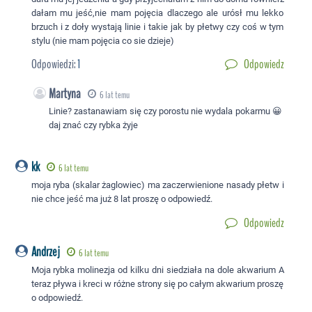
dałam mu jeść,nie mam pojęcia dlaczego ale urósł mu lekko
brzuch i z doły wystają linie i takie jak by płetwy czy coś w tym
stylu (nie mam pojęcia co sie dzieje)
Odpowiedzi:
1
Odpowiedz
Martyna
6 lat temu
Linie? zastanawiam się czy porostu nie wydala pokarmu 😀
daj znać czy rybka żyje
kk
6 lat temu
moja ryba (skalar żaglowiec) ma zaczerwienione nasady płetw i
nie chce jeść ma już 8 lat proszę o odpowiedź.
Odpowiedz
Andrzej
6 lat temu
Moja rybka molinezja od kilku dni siedziała na dole akwarium A
teraz pływa i kreci w różne strony się po całym akwarium proszę
o odpowiedź.