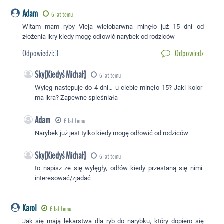
Adam
6 lat temu
Witam mam ryby Vieja wielobarwna minęło już 15 dni od
złożenia ikry kiedy mogę odłowić narybek od rodziców
Odpowiedzi:
3
Odpowiedz
Sky[Kiedyś Michał]
6 lat temu
Wylęg następuje do 4 dni… u ciebie minęło 15? Jaki kolor
ma ikra? Zapewne spleśniała
Adam
6 lat temu
Narybek już jest tylko kiedy mogę odłowić od rodziców
Sky[Kiedyś Michał]
6 lat temu
to napisz że się wylęgły, odłów kiedy przestaną się nimi
interesować/zjadać
Karol
6 lat temu
Jak się mają lekarstwa dla ryb do narybku, który dopiero się