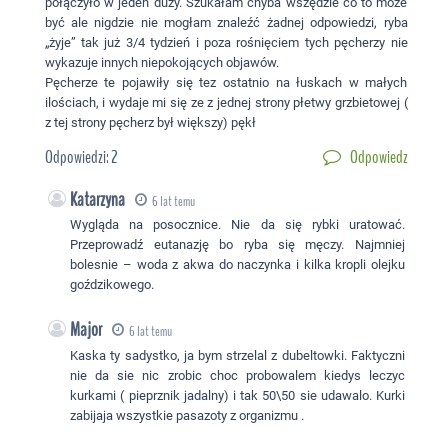
połączyło w jeden duży. Szukałam chyba wszędzie co to może
być ale nigdzie nie mogłam znaleźć żadnej odpowiedzi, ryba
„żyje” tak już 3/4 tydzień i poza rośnięciem tych pęcherzy nie
wykazuje innych niepokojących objawów.
Pęcherze te pojawiły się tez ostatnio na łuskach w małych
ilościach, i wydaje mi się ze z jednej strony płetwy grzbietowej (
z tej strony pęcherz był większy) pękł
Odpowiedzi:
2
Odpowiedz
Katarzyna
6 lat temu
Wygląda na posocznice. Nie da się rybki uratować.
Przeprowadź eutanazję bo ryba się męczy. Najmniej
bolesnie – woda z akwa do naczynka i kilka kropli olejku
goździkowego.
Major
6 lat temu
Kaska ty sadystko, ja bym strzelal z dubeltowki. Faktyczni
nie da sie nic zrobic choc probowalem kiedys leczyc
kurkami ( pieprznik jadalny) i tak 50\50 sie udawalo. Kurki
zabijaja wszystkie pasazoty z organizmu .