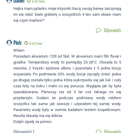
Daniel
6 lat temu
Hejka mam pytanko moje kirysniki tracą swoją barwę zaczynają
im sie robić białe grzbiety u wszystkich 4 ten sam obiaw mam
się czym martwić?
Odpowiedz
Piotr
6 lat temu
Witam
Posiadam akwarium 120l od 5lat. W akwarium mam filtr fluval i
grzalke. Temperatury wody to pomiędzy 25-28°C .Obsada to 5
neonów, 2 kiryski spiżowe albino i pozostała z 5 jedna bocja
wspaniała. Po podmianie 20% wody bocje zaczęły śnieć jedna
po drugiej została tylko jedna która wykrzywiła się jak łuk i cały
czas leży na boku i mało co się porusza. Wygląda jak by była
sparaliżowana. Pierwszy raz od 5 lat coś takiego mi się
przydarzyło. Dodam że podczas podmiany wody robiłem
wszystko tak samo jak zawsze i używałem tej samej wody.
Parametry wody były w normie badałem testem kropelkowym.
Reszta obsady ma się dobrze.
Dzięki zgody za pomoc.
Odpowiedzi:
1
Odpowiedz