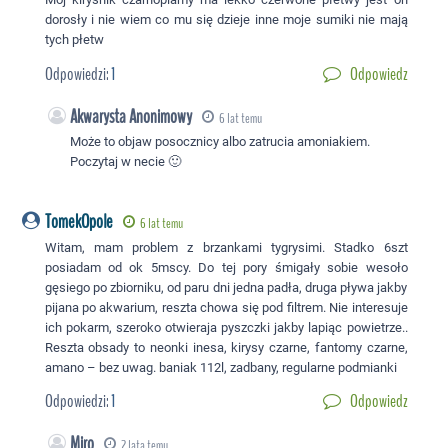
dorosły i nie wiem co mu się dzieje inne moje sumiki nie mają
tych płetw
Odpowiedzi:
1
Odpowiedz
Akwarysta Anonimowy
6 lat temu
Może to objaw posocznicy albo zatrucia amoniakiem.
Poczytaj w necie 🙂
TomekOpole
6 lat temu
Witam, mam problem z brzankami tygrysimi. Stadko 6szt
posiadam od ok 5mscy. Do tej pory śmigały sobie wesoło
gęsiego po zbiorniku, od paru dni jedna padła, druga pływa jakby
pijana po akwarium, reszta chowa się pod filtrem. Nie interesuje
ich pokarm, szeroko otwieraja pyszczki jakby lapiąc powietrze..
Reszta obsady to neonki inesa, kirysy czarne, fantomy czarne,
amano – bez uwag. baniak 112l, zadbany, regularne podmianki
Odpowiedzi:
1
Odpowiedz
Miro
2 lata temu