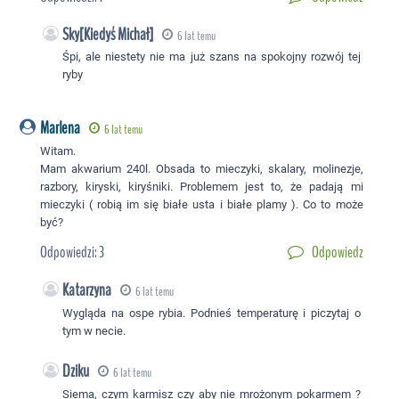
Sky[Kiedyś Michał]
6 lat temu
Śpi, ale niestety nie ma już szans na spokojny rozwój tej
ryby
Marlena
6 lat temu
Witam.
Mam akwarium 240l. Obsada to mieczyki, skalary, molinezje,
razbory, kiryski, kiryśniki. Problemem jest to, że padają mi
mieczyki ( robią im się białe usta i białe plamy ). Co to może
być?
Odpowiedzi:
3
Odpowiedz
Katarzyna
6 lat temu
Wygląda na ospe rybia. Podnieś temperaturę i piczytaj o
tym w necie.
Dziku
6 lat temu
Siema, czym karmisz czy aby nie mrożonym pokarmem ?