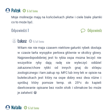
Patryk
6 lat temu
Moje molinezje mają na końcówkach płetw i ciele białe plamki
co to może być.
Odpowiedzi:
1
Odpowiedz
Łukasz
6 lat temu
Witam nie nie maja czasem niektore gatunki rybek dostaja
w czasie tarła wysypke perlowa głównie w okolicy glowy.
Najprawdopodobniej jest to rybia ospa mozna leczyć nie
wszystkie ryby dają radę sie wyleczyć oddziel
zakazone/chore rybki od innych gnaj do sklepu
zoologicznego i tam zakup np. MFC lub inny lek w opisie na
buteleczkach jest który na ospe dobry wez dwa różne i
spróbuj który pomoze temp. ok 25*c do kapieli
dawkowanie opisane bez roslin słoik i slimakow bo może
je załatwić 😁
Natalia
6 lat temu