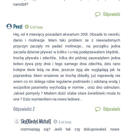
narodził?
Odpowiedz
Peezi
6 lat temu
Hej, od 4 miesięcy posiadam akwarium 200l. Obsada to neonki,
danio i molinezje. Mam taki problem ze z niewiadomych
przyczyn zaczęły mi padać molinezje… na początku jedna
zaczela dziwnie pływać w kółko i u niej podejrzewałem błędnik..
trochę pływała i zdechła.. kilka dni później zauważyłem jedna
ledwo żywa przy dnie i tego samego dnia zdechła, dzis rano
kolejne dwie leżą na dnie, jeszcze żyją ale wyglądają jak ta
poprzednia. Mam wrażenie ze trochę zbladły, już naprawdę nie
wiem co im dolega robie regularne podmianki ( odstaną wodą )
wszystkie parametry wychodzą w normie , oraz dno odmulam.
Jakieś pomysły ? Miałem dość słabe stare świetlówki może to
one ? Dzis wymieniłem na nowe ledowe..
Odpowiedzi:
2
Odpowiedz
Sky[Kiedyś Michał]
6 lat temu
rozmnażają się? Jeśli tak czy dokupowałeś nowe