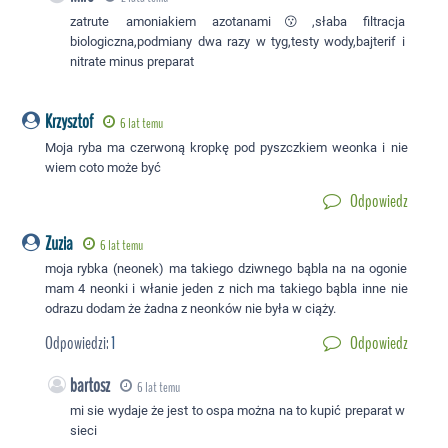
zatrute amoniakiem azotanami😗,słaba filtracja
biologiczna,podmiany dwa razy w tyg,testy wody,bajterif i
nitrate minus preparat
Krzysztof
6 lat temu
Moja ryba ma czerwoną kropkę pod pyszczkiem weonka i nie
wiem coto może być
Odpowiedz
Zuzia
6 lat temu
moja rybka (neonek) ma takiego dziwnego bąbla na na ogonie
mam 4 neonki i włanie jeden z nich ma takiego bąbla inne nie
odrazu dodam że żadna z neonków nie była w ciąży.
Odpowiedzi:
1
Odpowiedz
bartosz
6 lat temu
mi sie wydaje że jest to ospa można na to kupić preparat w
sieci