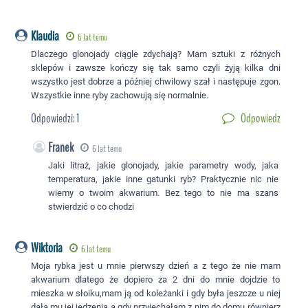
Klaudia
6 lat temu
Dlaczego glonojady ciągle zdychają? Mam sztuki z różnych
sklepów i zawsze kończy się tak samo czyli żyją kilka dni
wszystko jest dobrze a później chwilowy szał i następuje zgon.
Wszystkie inne ryby zachowują się normalnie.
Odpowiedzi:
1
Odpowiedz
Franek
6 lat temu
Jaki litraż, jakie glonojady, jakie parametry wody, jaka
temperatura, jakie inne gatunki ryb? Praktycznie nic nie
wiemy o twoim akwarium. Bez tego to nie ma szans
stwierdzić o co chodzi
Wiktoria
6 lat temu
Moja rybka jest u mnie pierwszy dzień a z tego że nie mam
akwarium dlatego że dopiero za 2 dni do mnie dojdzie to
mieszka w słoiku,mam ją od koleżanki i gdy była jeszcze u niej
dała mu jej jedzenia a gdy przyjechałam z nim do domu równierz