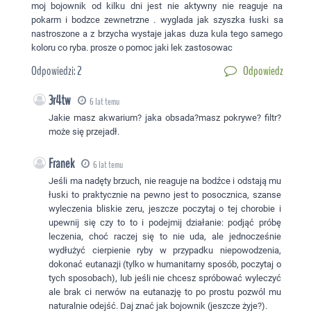
moj bojownik od kilku dni jest nie aktywny nie reaguje na
pokarm i bodzce zewnetrzne . wyglada jak szyszka łuski sa
nastroszone a z brzycha wystaje jakas duza kula tego samego
koloru co ryba. prosze o pomoc jaki lek zastosowac
Odpowiedzi:
2
Odpowiedz
3r4tw
6 lat temu
Jakie masz akwarium? jaka obsada?masz pokrywe? filtr?
może się przejadł.
Franek
6 lat temu
Jeśli ma nadęty brzuch, nie reaguje na bodźce i odstają mu
łuski to praktycznie na pewno jest to posocznica, szanse
wyleczenia bliskie zeru, jeszcze poczytaj o tej chorobie i
upewnij się czy to to i podejmij działanie: podjąć próbę
leczenia, choć raczej się to nie uda, ale jednocześnie
wydłużyć cierpienie ryby w przypadku niepowodzenia,
dokonać eutanazji (tylko w humanitarny sposób, poczytaj o
tych sposobach), lub jeśli nie chcesz spróbować wyleczyć
ale brak ci nerwów na eutanazję to po prostu pozwól mu
naturalnie odejść. Daj znać jak bojownik (jeszcze żyje?).