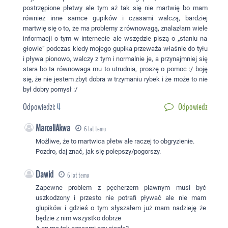
postrzępione płetwy ale tym aż tak się nie martwię bo mam
również inne samce gupików i czasami walczą, bardziej
martwię się o to, że ma problemy z równowagą, znalazłam wiele
informacji o tym w internecie ale wszędzie piszą o „staniu na
głowie” podczas kiedy mojego gupika przeważa właśnie do tyłu
i pływa pionowo, walczy z tym i normalnie je, a przynajmniej się
stara bo ta równowaga mu to utrudnia, proszę o pomoc :/ boję
się, że nie jestem zbyt dobra w trzymaniu rybek i że może to nie
był dobry pomysł :/
Odpowiedzi:
4
Odpowiedz
MarceliAkwa
6 lat temu
Możliwe, że to martwica płetw ale raczej to obgryzienie.
Pozdro, daj znać, jak się polepszy/pogorszy.
Dawid
6 lat temu
Zapewne problem z pęcherzem plawnym musi być
uszkodzony i przesto nie potrafi pływać ale nie mam
glupików i gdzieś o tym słyszałem już mam nadzieję że
będzie z nim wszystko dobrze