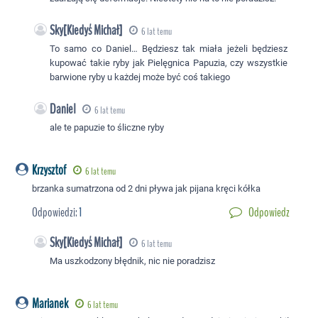
Sky[Kiedyś Michał]
6 lat temu
To samo co Daniel… Będziesz tak miała jeżeli będziesz
kupować takie ryby jak Pielęgnica Papuzia, czy wszystkie
barwione ryby u każdej może być coś takiego
Daniel
6 lat temu
ale te papuzie to śliczne ryby
Krzysztof
6 lat temu
brzanka sumatrzona od 2 dni pływa jak pijana kręci kółka
Odpowiedzi:
1
Odpowiedz
Sky[Kiedyś Michał]
6 lat temu
Ma uszkodzony błędnik, nic nie poradzisz
Marianek
6 lat temu