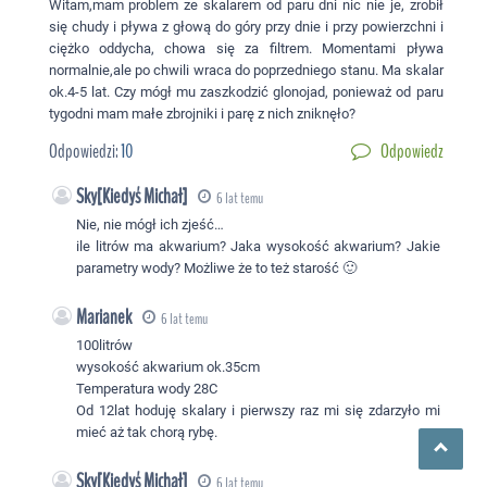
Witam,mam problem ze skalarem od paru dni nic nie je, zrobił
się chudy i pływa z głową do góry przy dnie i przy powierzchni i
ciężko oddycha, chowa się za filtrem. Momentami pływa
normalnie,ale po chwili wraca do poprzedniego stanu. Ma skalar
ok.4-5 lat. Czy mógł mu zaszkodzić glonojad, ponieważ od paru
tygodni mam małe zbrojniki i parę z nich zniknęło?
Odpowiedzi:
10
Odpowiedz
Sky[Kiedyś Michał]
6 lat temu
Nie, nie mógł ich zjeść…
ile litrów ma akwarium? Jaka wysokość akwarium? Jakie
parametry wody? Możliwe że to też starość 🙂
Marianek
6 lat temu
100litrów
wysokość akwarium ok.35cm
Temperatura wody 28C
Od 12lat hoduję skalary i pierwszy raz mi się zdarzyło mi
mieć aż tak chorą rybę.
Sky[Kiedyś Michał]
6 lat temu