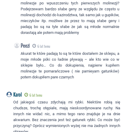
molinezje po wpuszczeniu tych pierwszych molinezji?
Podejrzewam bardzo słabe geny ze względu że często u
molinezji dochodzi do kazirodztwa, tak samo jak u gupików,
mieczyków itp. możliwe że przez to mają słabe geny i
padają bo są na tyle słabe że jak są młode normalnie
dorastają ale potem mają problemy
Peezi
6 lat temu
Akurat te które padają to są te które dostałem że sklepu, a
moje młode póki co ładnie pływają – ale kto wie co w
sklepie było… Co do dokupienia, najpierw kupiłem
molinezje te pomarańczowe ( nie pamieyam gatunków)
potem dokupiłem pare czarnych
Karol
6 lat temu
Od jakiegoś czasu zdychają mi rybki. Niektóre robią się
chudsze, trochę otępiałe, mają nieskoordynowane ruchy. Na
innych nie widać nic, a mimo tego rano znajduje je na dnie
akwarium. Bez znaczenia jest też gatunek rybki. Co może być
przyczyną? Oprócz wymienionych wyżej nie ma żadnych innych
objawów.