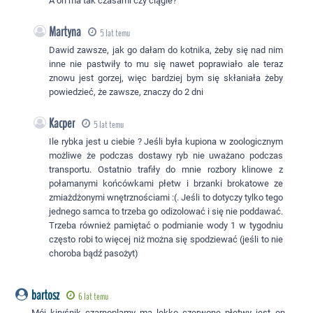
A on ma tak czasami czy ciągle?
Martyna
5 lat temu
Dawid zawsze, jak go dałam do kotnika, żeby się nad nim
inne nie pastwiły to mu się nawet poprawiało ale teraz
znowu jest gorzej, więc bardziej bym się skłaniała żeby
powiedzieć, że zawsze, znaczy do 2 dni
Kacper
5 lat temu
Ile rybka jest u ciebie ? Jeśli była kupiona w zoologicznym
możliwe że podczas dostawy ryb nie uważano podczas
transportu. Ostatnio trafiły do mnie rozbory klinowe z
połamanymi końcówkami płetw i brzanki brokatowe ze
zmiażdżonymi wnętrznościami :(. Jeśli to dotyczy tylko tego
jednego samca to trzeba go odizolować i się nie poddawać.
Trzeba również pamiętać o podmianie wody 1 w tygodniu
często robi to więcej niż można się spodziewać (jeśli to nie
choroba bądź pasożyt)
bartosz
6 lat temu
Mój kiryśnik czarnoplamy ma lekko czerwone płetwy jest on