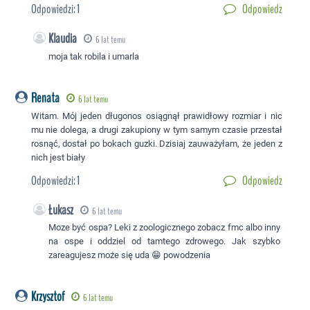
Odpowiedzi:
1
Odpowiedz
Klaudia
6 lat temu
moja tak robila i umarla
Renata
6 lat temu
Witam. Mój jeden długonos osiągnął prawidłowy rozmiar i nic
mu nie dolega, a drugi zakupiony w tym samym czasie przestał
rosnąć, dostał po bokach guzki. Dzisiaj zauważyłam, że jeden z
nich jest biały
Odpowiedzi:
1
Odpowiedz
Łukasz
6 lat temu
Moze być ospa? Leki z zoologicznego zobacz fmc albo inny
na ospe i oddziel od tamtego zdrowego. Jak szybko
zareagujesz może się uda 😁 powodzenia
Krzysztof
6 lat temu