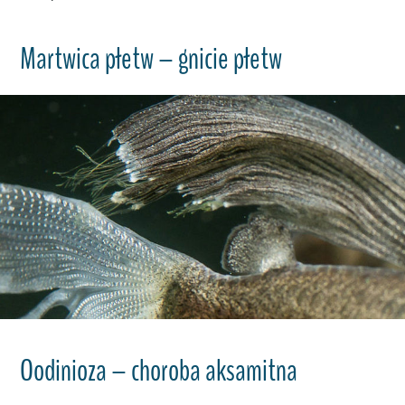
Martwica płetw – gnicie płetw
Oodinioza – choroba aksamitna