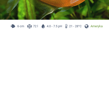
6 cm
72 l
4.0 - 7.5 pH
21 - 28°C
Ameryka Płd.