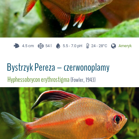
4.5 cm
54 l
5.5 - 7.0 pH
24 - 28°C
Ameryka Pł
Bystrzyk Pereza – czerwonoplamy
Hyphessobrycon erythrostigma
(Fowler, 1943)