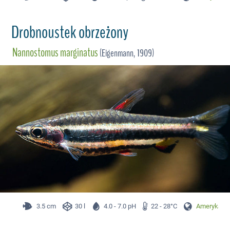
Drobnoustek obrzeżony
Nannostomus marginatus
(Eigenmann, 1909)
3.5 cm
30 l
4.0 - 7.0 pH
22 - 28°C
Ameryka Pł