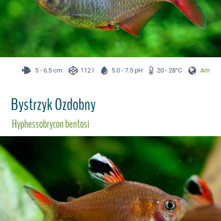
5 - 6.5 cm
112 l
5.0 - 7.5 pH
20 - 28°C
Ameryk
Bystrzyk Ozdobny
Hyphessobrycon bentosi