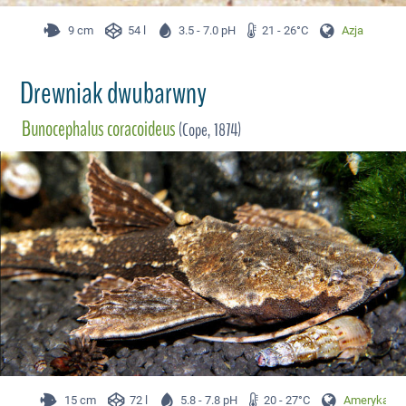
9 cm
54 l
3.5 - 7.0 pH
21 - 26°C
Azja
Drewniak dwubarwny
Bunocephalus coracoideus
(Cope, 1874)
15 cm
72 l
5.8 - 7.8 pH
20 - 27°C
Ameryka Pł