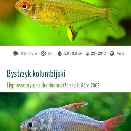
3.5 - 4 cm
54 l
5.0 - 8.0 pH
23 - 28°C
Ameryka
Bystrzyk kolumbijski
Hyphessobrycon columbianus
(Zarske & Géry, 2002)