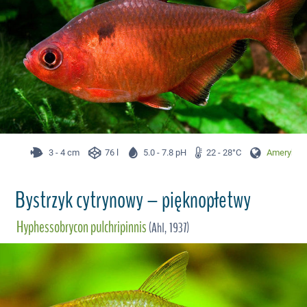
3 - 4 cm
76 l
5.0 - 7.8 pH
22 - 28°C
Ameryka P
Bystrzyk cytrynowy – pięknopłetwy
Hyphessobrycon pulchripinnis
(Ahl, 1937)