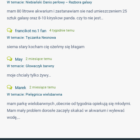
W temacie:
Niebiański Danio perłowy – Razbora galaxy
mam 80 litrowe akwarium i zastanawiam sie nad umieszczeniem 25
sztuk galaxy oraz 8-10 kiryskow panda. czy to nie jest…
francikot no.1 fan
4 tygodnie temu
W temacie:
Tęczanka Neonowa
siema stary kocham cię ożeńmy się błagam
May
2 miesiące temu
W temacie:
Głowaczyk barwny
moje chciały tylko żywy...
Marek
2 miesiące temu
W temacie:
Pielęgnica wielobarwna
mam parkę wielobarwnych ,obecnie od tygodnia opiekują się młodymi.
Mam mały problem dorosłe zaczęły skakać w akwarium i wylewać
wodę,…