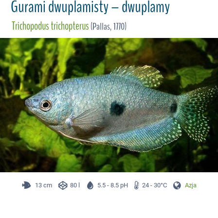
Gurami dwuplamisty – dwuplamy
Trichopodus trichopterus
(Pallas, 1770)
13 cm
80 l
5.5 - 8.5 pH
24 - 30°C
Azja