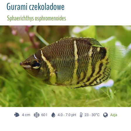
Gurami czekoladowe
Sphaerichthys osphromenoides
4 cm
60 l
4.0 - 7.0 pH
23 - 30°C
Azja