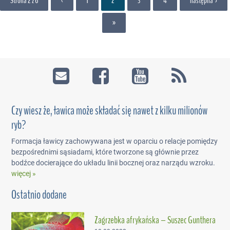
Strona 2 z 6
‹
1
2
3
4
następna ›
»
Czy wiesz że, ławica może składać się nawet z kilku milionów
ryb?
Formacja ławicy zachowywana jest w oparciu o relacje pomiędzy
bezpośrednimi sąsiadami, które tworzone są głównie przez
bodźce docierające do układu linii bocznej oraz narządu wzroku.
więcej »
Ostatnio dodane
Zagrzebka afrykańska – Suszec Gunthera