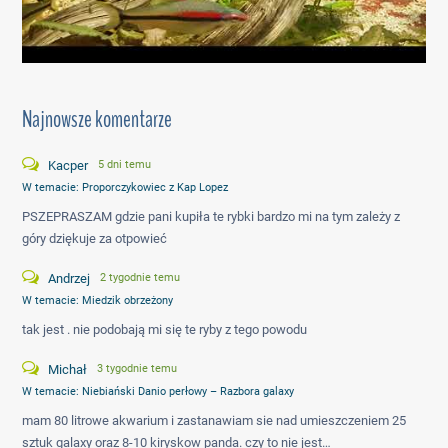
Najnowsze komentarze
Kacper
5 dni temu
W temacie:
Proporczykowiec z Kap Lopez
PSZEPRASZAM gdzie pani kupiła te rybki bardzo mi na tym zależy z
góry dziękuje za otpowieć
Andrzej
2 tygodnie temu
W temacie:
Miedzik obrzeżony
tak jest . nie podobają mi się te ryby z tego powodu
Michał
3 tygodnie temu
W temacie:
Niebiański Danio perłowy – Razbora galaxy
mam 80 litrowe akwarium i zastanawiam sie nad umieszczeniem 25
sztuk galaxy oraz 8-10 kiryskow panda. czy to nie jest…