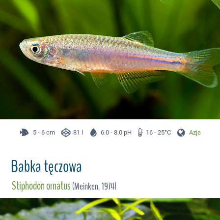
5 - 6 cm
81 l
6.0 - 8.0 pH
16 - 25°C
Azja
Babka tęczowa
Stiphodon ornatus
(Meinken, 1974)