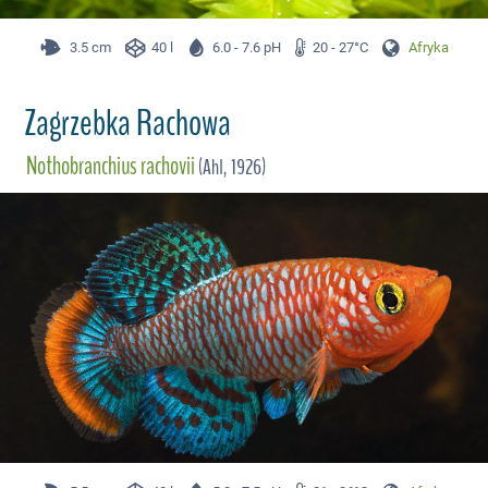
3.5 cm
40 l
6.0 - 7.6 pH
20 - 27°C
Afryka
Zagrzebka Rachowa
Nothobranchius rachovii
(Ahl, 1926)