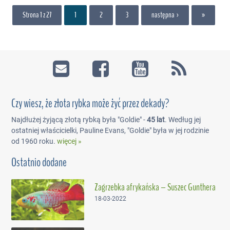
Strona 1 z 27
1
2
3
następna ›
»
Czy wiesz, że złota rybka może żyć przez dekady?
Najdłużej żyjącą złotą rybką była "Goldie" -
45 lat
. Według jej
ostatniej właścicielki, Pauline Evans, "Goldie" była w jej rodzinie
od 1960 roku.
więcej »
Ostatnio dodane
Zagrzebka afrykańska – Suszec Gunthera
18-03-2022