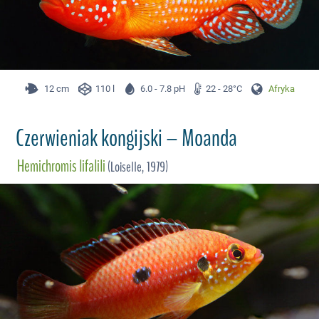
12 cm
110 l
6.0 - 7.8 pH
22 - 28°C
Afryka
Czerwieniak kongijski – Moanda
Hemichromis lifalili
(Loiselle, 1979)