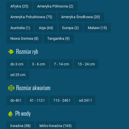
Afryka (25)
Ameryka Północna (2)
Ameryka Południowa (75)
Ameryka Środkowa (20)
Australia (1)
Azja (64)
Europa (2)
Malawi (15)
Nowa Gwinea (8)
Tanganika (9)
Rozmiar ryb
do 3 cm
3 - 6 cm
7 - 14 cm
15 - 24 cm
od 25 cm
Rozmiar akwarium
do 40 l
41 - 112 l
113 - 240 l
od 241 l
Ph wody
kwaśna (58)
lekko kwaśna (165)