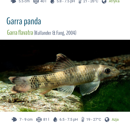
5.5 cm
40 l
5.8 - 7.5 pH
21 - 26°C
Afryka
Garra panda
Garra flavatra
(Kullander & Fang, 2004)
7 - 9 cm
81 l
6.5 - 7.5 pH
19 - 27°C
Azja