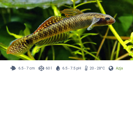
6.5 - 7 cm
60 l
6.5 - 7.5 pH
20 - 28°C
Azja