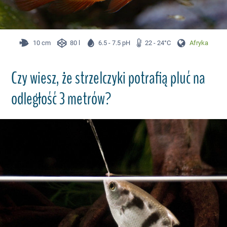
10 cm
80 l
6.5 - 7.5 pH
22 - 24°C
Afryka
Czy wiesz, że strzelczyki potrafią pluć na
odległość 3 metrów?