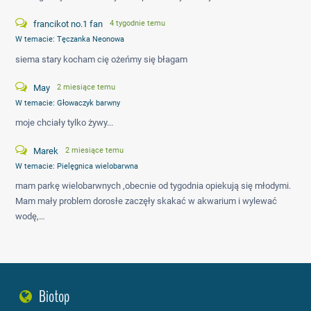
francikot no.1 fan
4 tygodnie temu
W temacie:
Tęczanka Neonowa
siema stary kocham cię ożeńmy się błagam
May
2 miesiące temu
W temacie:
Głowaczyk barwny
moje chciały tylko żywy...
Marek
2 miesiące temu
W temacie:
Pielęgnica wielobarwna
mam parkę wielobarwnych ,obecnie od tygodnia opiekują się młodymi.
Mam mały problem dorosłe zaczęły skakać w akwarium i wylewać
wodę,…
Biotop