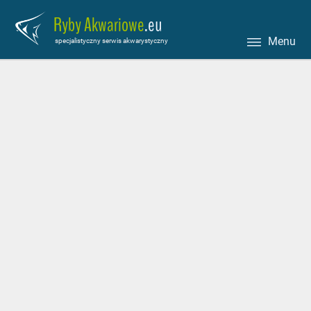
Ryby Akwariowe
.eu
Menu
specjalistyczny serwis akwarystyczny