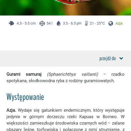
4.5 - 5.5 cm
54 l
3.5 - 6.5 pH
21 - 25°C
Azja
przejdź do
Gurami samuraj
(Sphaerichthys vaillanti)
– rzadko
spotykana, słodkowodna ryba z rodziny guramiowatych.
Występowanie
Azja.
Wydaje się gatunkiem endemicznym, który występuje
jedynie w górnym dorzeczu rzeki Kapuas w Borneo. W
większości zamieszkuje środowiska czarnych wód – zalane
obszary leśne, torfowiska i połączone z nimi strumienie, z