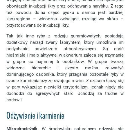
obowiązek inkubacji ikry oraz odchowania narybku. Z tego
też powodu, dolna część pysku u samca jest bardziej
zaokrąglona – widoczna zwisająca, rozciągliwa skóra –
przystosowana do inkubacji ikry.
Tak jak inne ryby z rodzaju guramiowatych, posiadają
dodatkowy narząd zwany labiryntem, który umożliwia im
oddychanie powietrzem atmosferycznym. Są dość
nieśmiałe i mało aktywne, w akwarium zaleca się trzymanie
w grupie co najmniej 6 osobników. W grupie tworzą
widoczne hierarchie i często można zauważyć
dominującego osobnika, który przegania pozostałe ryby w
czasie karmienia czy ze swojego rewiru. Z czasem łączą się
w pary wykazując niewielki terytorializm, jednak nigdy nie
dochodzi do agresywnych starć. Uchodzą za trudne w
hodowli.
Odżywianie i karmienie
Mikrodrapieżnik.
W środowisku naturalnym odżywia się