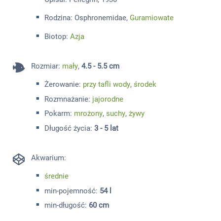
Rodzina: Osphronemidae,
Guramiowate
Biotop:
Azja
Rozmiar
:
mały
,
4.5 - 5.5 cm
Żerowanie:
przy tafli wody
,
środek
Rozmnażanie:
jajorodne
Pokarm:
mrożony
,
suchy
,
żywy
Długość życia:
3 - 5 lat
Akwarium:
średnie
min-pojemność:
54 l
min-długość:
60 cm