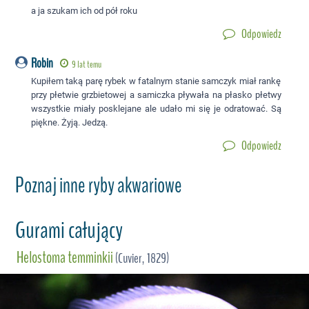
a ja szukam ich od pół roku
Odpowiedz
Robin
9 lat temu
Kupiłem taką parę rybek w fatalnym stanie samczyk miał rankę
przy płetwie grzbietowej a samiczka pływała na płasko płetwy
wszystkie miały posklejane ale udało mi się je odratować. Są
piękne. Żyją. Jedzą.
Odpowiedz
Poznaj inne ryby akwariowe
Gurami całujący
Helostoma temminkii
(Cuvier, 1829)