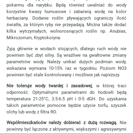
pokarmu dla narybku. Będą również uwalniać do wody
korzystne kwasy humusowe i zabarwią wodę na kolor
herbaciany. Dodanie roślin pływających ograniczy ilość
światła, za którym ryby nie przepadają. Można także dodać
kilka wytrzymałych, wolnorosnących roślin np. Anubias,
Mikrozorium, Kryptokoryna.
Żyją głównie w wodach stojących, dlatego ruch wody nie
powinien być zbyt silny. Są wrażliwe na gwałtowne zmiany
parametrów wody. Należy unikać dużych podmian wody,
wskazana wymiana 10-15% raz w tygodniu. Poziom NO3
powinien być stale kontrolowany i możliwie jak najniższy.
Nie toleruje wody twardej i zasadowej
, w której traci
odporność. Optymalnymi parametrami do hodowli będą
temperatura 21-25°C, 3.5-6.5 pH i 0-5 dGH. Do uzyskania
takich parametrów pomocne będzie użycie torfu, szyszek
olchy lub wody z filtra RO.
Współmieszkańców należy dobierać z dużą rozwagą.
Nie
powinny być łączone z aktywnymi, większymi i agresywnymi