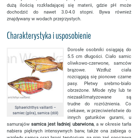
dużą ilością rozkładającej się materii, gdzie pH może
dochodzić do nawet 3.0-4.0 stopni. Bywa również
znajdywany w wodach przejrzystych.
Charakterystyka i usposobienie
Dorosłe osobniki osiągają do
5.5 cm długości. Ciało samic
oliwkowo-czerwone, samców
brązowe. Wzdłuż ciała
rozciągają się pionowe czarne
pasy. Płetwy srebrno-biało
obrzeżone. Młode ryby lub te
niezaaklimatyzowane są
trudne do rozróżnienia. Co
Sphaerichthys vaillanti –
ciekawe, w przeciwieństwie do
samiec (góra), samica (dół)
innych gatunków gurami, u
samurajów
samica jest ładniej ubarwiona
, a w okresie tarła
nabiera pięknych intensywnych barw, także ona zabiega o
względy samca oraz broni terytorium, na nim zaś spoczywa