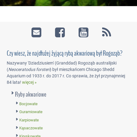
Czy wiesz, że najdłużej żyjącą rybą akwariową był Rogoząb?
Nazywany 'Dziadziusiem' (Granddad) Rogoząb australijski
(
Neoceratodus forsteri
) był mieszkańcem Chicago Shedd
Aquarium od 1933 r. do 2017 r. Co sprawia, że żył przynajmniej
84 lata!
więcej »
Ryby akwariowe
Bocjowate
Guramiowate
Karpiowate
Kąsaczowate
Kiryskowate