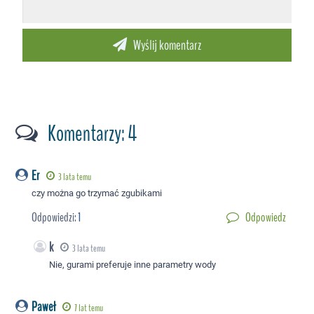
Komentarzy: 4
Er
3 lata temu
czy można go trzymać zgubikami
Odpowiedzi:
1
Odpowiedz
k
3 lata temu
Nie, gurami preferuje inne parametry wody
Paweł
7 lat temu