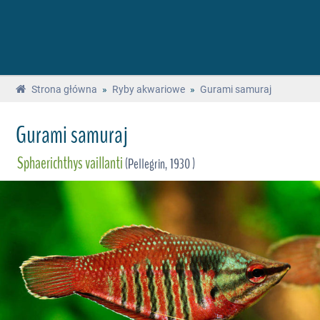
Strona główna
»
Ryby akwariowe
»
Gurami samuraj
Gurami samuraj
Sphaerichthys vaillanti
(Pellegrin, 1930 )