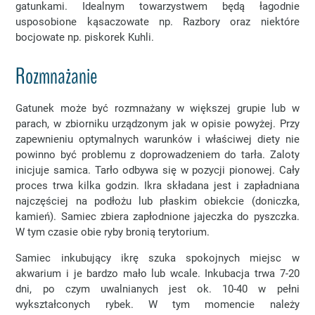
gatunkami. Idealnym towarzystwem będą łagodnie
usposobione kąsaczowate np. Razbory oraz niektóre
bocjowate np. piskorek Kuhli.
Rozmnażanie
Gatunek może być rozmnażany w większej grupie lub w
parach, w zbiorniku urządzonym jak w opisie powyżej. Przy
zapewnieniu optymalnych warunków i właściwej diety nie
powinno być problemu z doprowadzeniem do tarła. Zaloty
inicjuje samica. Tarło odbywa się w pozycji pionowej. Cały
proces trwa kilka godzin. Ikra składana jest i zapładniana
najczęściej na podłożu lub płaskim obiekcie (doniczka,
kamień). Samiec zbiera zapłodnione jajeczka do pyszczka.
W tym czasie obie ryby bronią terytorium.
Samiec inkubujący ikrę szuka spokojnych miejsc w
akwarium i je bardzo mało lub wcale. Inkubacja trwa 7-20
dni, po czym uwalnianych jest ok. 10-40 w pełni
wykształconych rybek. W tym momencie należy