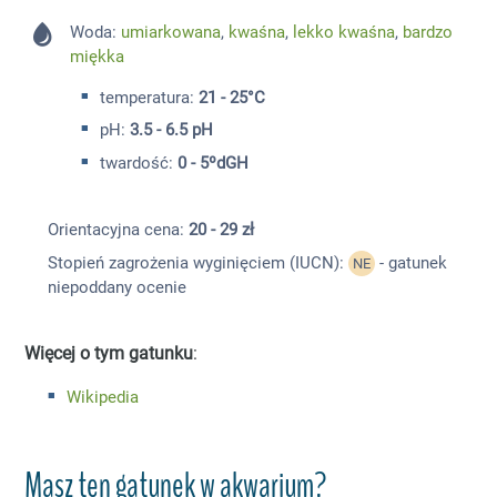
Woda:
umiarkowana
,
kwaśna
,
lekko kwaśna
,
bardzo
miękka
temperatura:
21 - 25°C
pH:
3.5 - 6.5 pH
twardość:
0 - 5ºdGH
Orientacyjna cena:
20 - 29 zł
Stopień zagrożenia wyginięciem (IUCN):
- gatunek
NE
niepoddany ocenie
Więcej o tym gatunku
:
Wikipedia
Masz ten gatunek w akwarium?