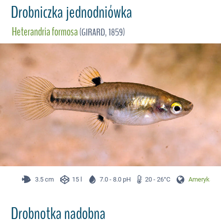
Drobniczka jednodniówka
Heterandria formosa
(GIRARD, 1859)
3.5 cm
15 l
7.0 - 8.0 pH
20 - 26°C
Ameryka Śr
Drobnotka nadobna