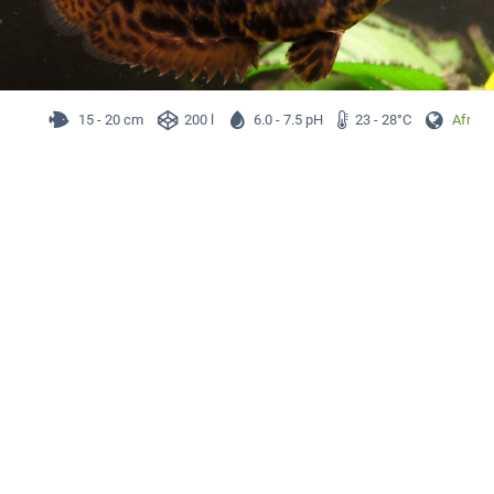
15 - 20 cm
200 l
6.0 - 7.5 pH
23 - 28°C
Afryka