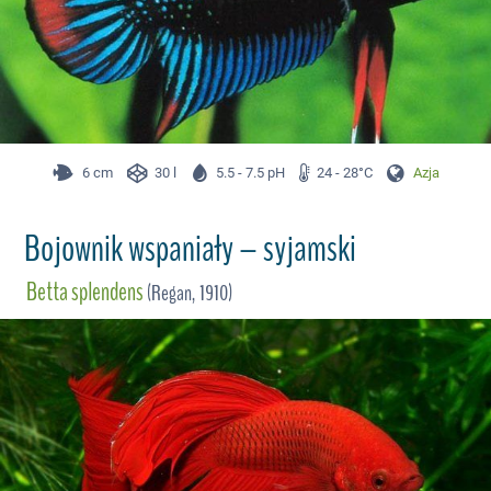
6 cm
30 l
5.5 - 7.5 pH
24 - 28°C
Azja
Bojownik wspaniały – syjamski
Betta splendens
(Regan, 1910)