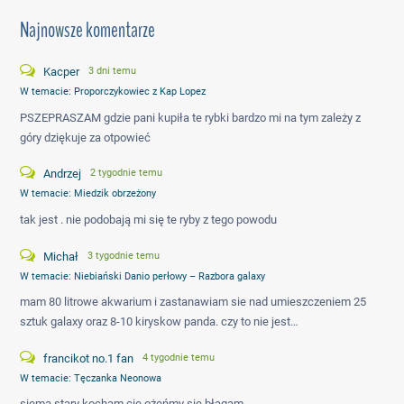
Najnowsze komentarze
Kacper
3 dni temu
W temacie:
Proporczykowiec z Kap Lopez
PSZEPRASZAM gdzie pani kupiła te rybki bardzo mi na tym zależy z
góry dziękuje za otpowieć
Andrzej
2 tygodnie temu
W temacie:
Miedzik obrzeżony
tak jest . nie podobają mi się te ryby z tego powodu
Michał
3 tygodnie temu
W temacie:
Niebiański Danio perłowy – Razbora galaxy
mam 80 litrowe akwarium i zastanawiam sie nad umieszczeniem 25
sztuk galaxy oraz 8-10 kiryskow panda. czy to nie jest…
francikot no.1 fan
4 tygodnie temu
W temacie:
Tęczanka Neonowa
siema stary kocham cię ożeńmy się błagam