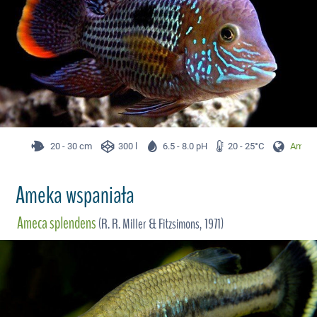
20 - 30 cm
300 l
6.5 - 8.0 pH
20 - 25°C
Ameryk
Ameka wspaniała
Ameca splendens
(R. R. Miller & Fitzsimons, 1971)