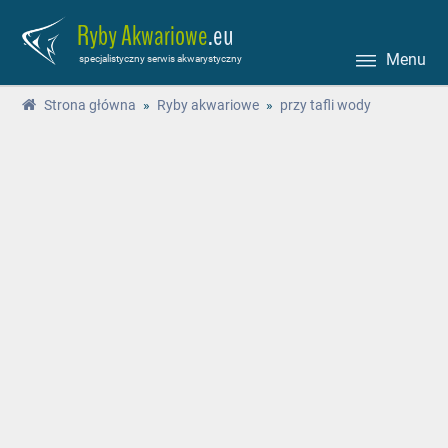
Ryby Akwariowe
.eu
Menu
specjalistyczny serwis akwarystyczny
Strona główna
»
Ryby akwariowe
»
przy tafli wody