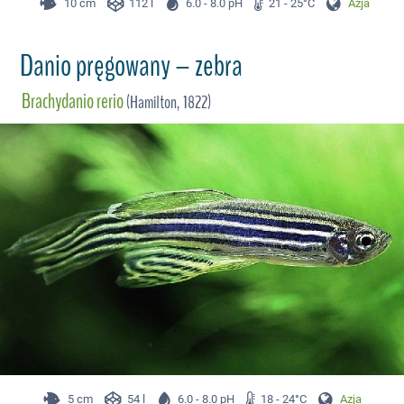
10 cm
112 l
6.0 - 8.0 pH
21 - 25°C
Azja
Danio pręgowany – zebra
Brachydanio rerio
(Hamilton, 1822)
5 cm
54 l
6.0 - 8.0 pH
18 - 24°C
Azja