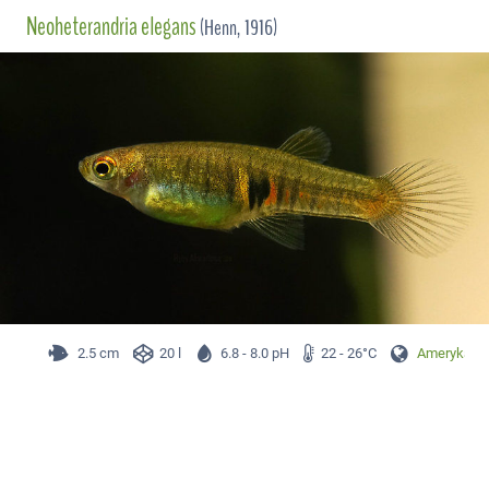
Neoheterandria elegans
(Henn, 1916)
2.5 cm
20 l
6.8 - 8.0 pH
22 - 26°C
Ameryka Pł