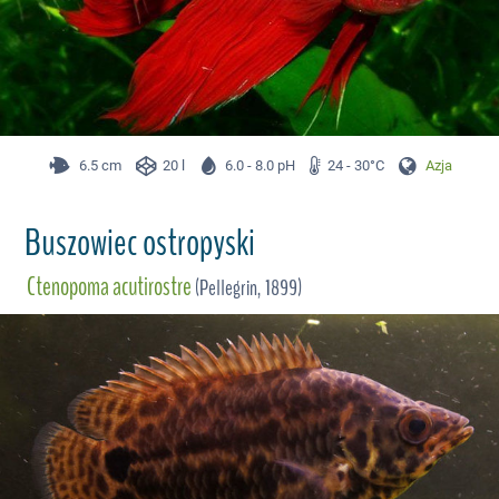
6.5 cm
20 l
6.0 - 8.0 pH
24 - 30°C
Azja
Buszowiec ostropyski
Ctenopoma acutirostre
(Pellegrin, 1899)