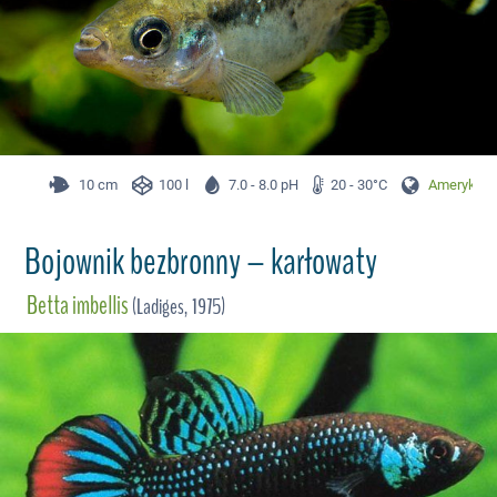
10 cm
100 l
7.0 - 8.0 pH
20 - 30°C
Ameryka P
Bojownik bezbronny – karłowaty
Betta imbellis
(Ladiges, 1975)