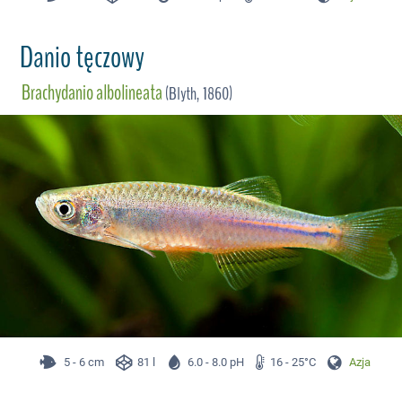
Danio tęczowy
Brachydanio albolineata
(Blyth, 1860)
5 - 6 cm
81 l
6.0 - 8.0 pH
16 - 25°C
Azja