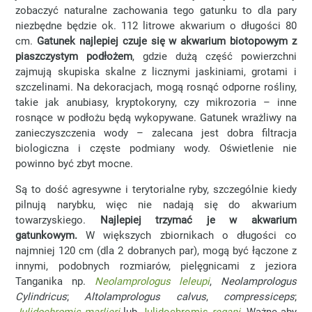
zobaczyć naturalne zachowania tego gatunku to dla pary
niezbędne będzie ok. 112 litrowe akwarium o długości 80
cm.
Gatunek najlepiej czuje się w akwarium biotopowym z
piaszczystym podłożem
, gdzie dużą część powierzchni
zajmują skupiska skalne z licznymi jaskiniami, grotami i
szczelinami. Na dekoracjach, mogą rosnąć odporne rośliny,
takie jak anubiasy, kryptokoryny, czy mikrozoria – inne
rosnące w podłożu będą wykopywane. Gatunek wrażliwy na
zanieczyszczenia wody – zalecana jest dobra filtracja
biologiczna i częste podmiany wody. Oświetlenie nie
powinno być zbyt mocne.
Są to dość agresywne i terytorialne ryby, szczególnie kiedy
pilnują narybku, więc nie nadają się do akwarium
towarzyskiego.
Najlepiej trzymać je w akwarium
gatunkowym.
W większych zbiornikach o długości co
najmniej 120 cm (dla 2 dobranych par), mogą być łączone z
innymi, podobnych rozmiarów, pielęgnicami z jeziora
Tanganika np.
Neolamprologus leleupi
,
Neolamprologus
Cylindricus
;
Altolamprologus calvus
,
compressiceps
;
Julidochromis marlieri
lub
Julidochromis
regani
. Ważne aby