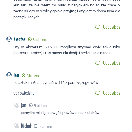
jest taki że nie wiem co robić z narybkiem bo to nie chce A
żadne sklepy w okolicy go nie przyjmą i czy jest to dobra ryba dla
początkujących
Odpowiedz
Kleofas
5 lat temu
Czy w akwarium 60 x 30 mógłbym trzymać dwie takie ryby
(samca i samicę)? Czy nawet dla dwójki będzie za ciasno?
Odpowiedz
Jan
5 lat temu
Ile sztuk można trzymać w 112 z parą wężogłowów
Odpowiedzi:
3
Odpowiedz
Jan
5 lat temu
pomyliło mi się nie wężogłowów a naskalników
Michał
5 lat temu