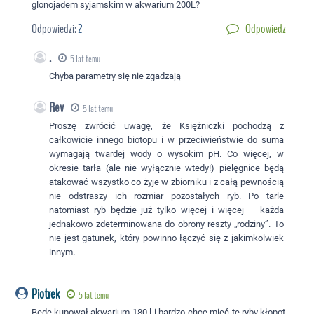
glonojadem syjamskim w akwarium 200L?
Odpowiedzi:
2
Odpowiedz
.
5 lat temu
Chyba parametry się nie zgadzają
Rev
5 lat temu
Proszę zwrócić uwagę, że Księżniczki pochodzą z
całkowicie innego biotopu i w przeciwieństwie do suma
wymagają twardej wody o wysokim pH. Co więcej, w
okresie tarła (ale nie wyłącznie wtedy!) pielęgnice będą
atakować wszystko co żyje w zbiorniku i z całą pewnością
nie odstraszy ich rozmiar pozostałych ryb. Po tarle
natomiast ryb będzie już tylko więcej i więcej – każda
jednakowo zdeterminowana do obrony reszty „rodziny”. To
nie jest gatunek, który powinno łączyć się z jakimkolwiek
innym.
Piotrek
5 lat temu
Będę kupował akwarium 180 l i bardzo chce mieć te ryby kłopot