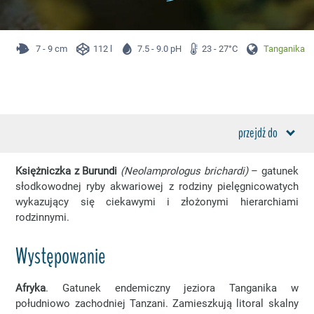
7 - 9 cm
112 l
7.5 - 9.0 pH
23 - 27°C
Tanganika
przejdź do
Księżniczka z Burundi
(Neolamprologus brichardi)
– gatunek
słodkowodnej ryby akwariowej z rodziny pielęgnicowatych
wykazujący się ciekawymi i złożonymi hierarchiami
rodzinnymi.
Występowanie
Afryka
. Gatunek endemiczny jeziora Tanganika w
południowo zachodniej Tanzani. Zamieszkują litoral skalny