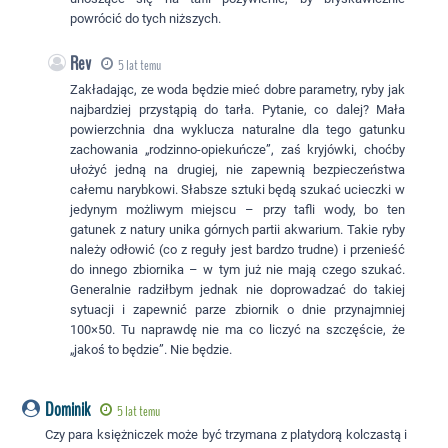
powrócić do tych niższych.
Rev
5 lat temu
Zakładając, ze woda będzie mieć dobre parametry, ryby jak
najbardziej przystąpią do tarła. Pytanie, co dalej? Mała
powierzchnia dna wyklucza naturalne dla tego gatunku
zachowania „rodzinno-opiekuńcze”, zaś kryjówki, choćby
ułożyć jedną na drugiej, nie zapewnią bezpieczeństwa
całemu narybkowi. Słabsze sztuki będą szukać ucieczki w
jedynym możliwym miejscu – przy tafli wody, bo ten
gatunek z natury unika górnych partii akwarium. Takie ryby
należy odłowić (co z reguły jest bardzo trudne) i przenieść
do innego zbiornika – w tym już nie mają czego szukać.
Generalnie radziłbym jednak nie doprowadzać do takiej
sytuacji i zapewnić parze zbiornik o dnie przynajmniej
100×50. Tu naprawdę nie ma co liczyć na szczęście, że
„jakoś to będzie”. Nie będzie.
Dominik
5 lat temu
Czy para księżniczek może być trzymana z platydorą kolczastą i