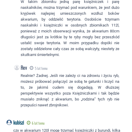
W takim zbiorniku jedną parę księżniczek i parę
naskalników, można trzymać pod warunkiem, że jest dużo
kryjówek najlepiej umieszczonych wzdłuż boków
akwarium, by oddzielić terytoria. Osobiście trzymam
naskalniki i księżniczki w osobnych zbiornikach 112l,
ponieważ z moich obserwacji wynika, że akwarium 80cm
długości jest za krótkie by te ryby mogły bez przeszkód
ustalić swoje terytoria. W moim przypadku dopóki nie
zostały oddzielone cały czas ze sobą walczyły, niestety ze
skutkami śmiertelnymi.
Rev
5 lat temu
Realnie? Żadnej. Jeśli nie zależy ci na zdrowiu i życiu ryb,
możesz próbować połączyć ze sobą te gatunki i liczyć na
to, że jakimś cudem się dogadają. W dłuższej
perspektywie wszystko poza Księżniczkami i tak będzie
musiało zniknąć z akwarium, bo „rodzina” tych ryb nie
przepuści nawet zbrojnikowi.
kubiszi
6 lat temu
czy w akwarium 120l mogę trzymać księżniczki z burundi, kilka