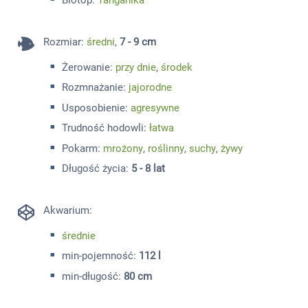
Biotop:
Tanganika
Rozmiar
:
średni
,
7 - 9 cm
Żerowanie:
przy dnie
,
środek
Rozmnażanie:
jajorodne
Usposobienie:
agresywne
Trudność hodowli:
łatwa
Pokarm:
mrożony
,
roślinny
,
suchy
,
żywy
Długość życia:
5 - 8 lat
Akwarium:
średnie
min-pojemność:
112 l
min-długość:
80 cm