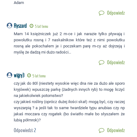
Adam
Odpowiedz
Ryszard
5 lat temu
Mam 14 księżniczek już 2 m-ce i jak narazie tylko pływają i
powolutku rosną i 7 naskalnikow które też z nimi powolutku
rosną ale pokochałem je i poczekam parę m-cy aż dojrzeją i
myślę że dadzą mi dużo radości…
Odpowiedz
wigry3
5 lat temu
czy jak do 80l (niestety wysokie więc dna nie za dużo ale sporo
kryjówek) wpuszczę parkę (żadnych innych ryb) to mogę liczyć
na jakiekolwiek potomstwo?
czy jakieś rośliny (oprócz dużej ilości skał) mogą być, czy raczej
wyszarpią ? a jeśli tak to same twardziele typu anubias czy np
jakaś moczara czy rogatek (bo światło małe bo słyszałem że
lubią półmrok)?
Odpowiedzi:
2
Odpowiedz