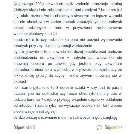
(większego 300l) akwarium bądź zmienić aranżacje skalną
(dołożyć skał) i nie zaburzyć opieki nad młodymi ? bo skoro już
się udało rozmnożyć to chciałbym stworzyć im lepsze warunki
ale nie chciałbym w żaden sposób zaburzyć tych naturalnych
relacji rodzinnych i móc w przyszłości zaobserwować
wielopokoleniowy klan 🙂
chodzi mi o to czy rodzicielska para nie porzuci wychowania
młodych przy zbyt dużej ingerencji w otoczenie
pytam głownie o to z powodu ich dużej płochliwości podczas
podchodzenia do akwarium – natychmiast wszystkie się
chowają dopiero po chwili gdy jestem przy akwarium
nieruchomo nieśmiało wychodzą z kryjówek ale wystarczy że
lekko zbliżę głowę do szyby i znów zrywem chowają się w
skałach
no i samo pytanie o te 3 dorosłe sztuki – czy jest to para i
trzecia ryba na dokładkę czy może stworzyło mi się coś w
rodzaju haremu ? często pływają wspólnie często w oddaleniu
od młodych i żadna ryba nie wykazuje wobec nich (ani wobec
siebie wzajemnie) agresji
bardzo proszę o rozwianie moich wątpliwości i z góry dziękuję
Odpowiedzi:
4
Odpowiedz