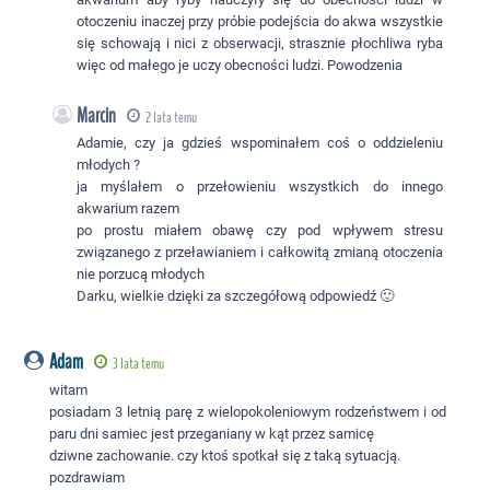
otoczeniu inaczej przy próbie podejścia do akwa wszystkie
się schowają i nici z obserwacji, strasznie płochliwa ryba
więc od małego je uczy obecności ludzi. Powodzenia
Marcin
2 lata temu
Adamie, czy ja gdzieś wspominałem coś o oddzieleniu
młodych ?
ja myślałem o przełowieniu wszystkich do innego
akwarium razem
po prostu miałem obawę czy pod wpływem stresu
związanego z przeławianiem i całkowitą zmianą otoczenia
nie porzucą młodych
Darku, wielkie dzięki za szczegółową odpowiedź 🙂
Adam
3 lata temu
witam
posiadam 3 letnią parę z wielopokoleniowym rodzeństwem i od
paru dni samiec jest przeganiany w kąt przez samicę
dziwne zachowanie. czy ktoś spotkał się z taką sytuacją.
pozdrawiam