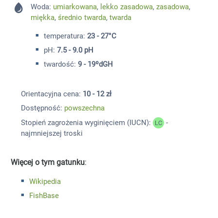
Woda:
umiarkowana
,
lekko zasadowa
,
zasadowa
,
miękka
,
średnio twarda
,
twarda
temperatura:
23 - 27°C
pH:
7.5 - 9.0 pH
twardość:
9 - 19ºdGH
Orientacyjna cena:
10 - 12 zł
Dostępność:
powszechna
Stopień zagrożenia wyginięciem (IUCN):
-
LC
najmniejszej troski
Więcej o tym gatunku
:
Wikipedia
FishBase