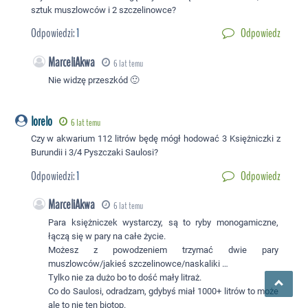
sztuk muszlowców i 2 szczelinowce?
Odpowiedzi:
1
Odpowiedz
MarceliAkwa
6 lat temu
Nie widzę przeszkód 🙂
lorelo
6 lat temu
Czy w akwarium 112 litrów będę mógł hodować 3 Księżniczki z
Burundii i 3/4 Pyszczaki Saulosi?
Odpowiedzi:
1
Odpowiedz
MarceliAkwa
6 lat temu
Para księżniczek wystarczy, są to ryby monogamiczne,
łączą się w pary na całe życie.
Możesz z powodzeniem trzymać dwie pary
muszlowców/jakieś szczelinowce/naskaliki …
Tylko nie za dużo bo to dość mały litraż.
Co do Saulosi, odradzam, gdybyś miał 1000+ litrów to może
ale to nie ten biotop.