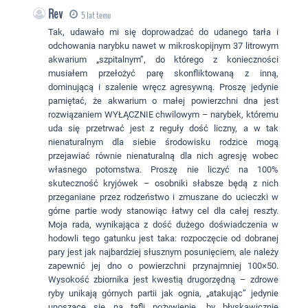
Rev
5 lat temu
Tak, udawało mi się doprowadzać do udanego tarła i
odchowania narybku nawet w mikroskopijnym 37 litrowym
akwarium „szpitalnym”, do którego z konieczności
musiałem przełożyć parę skonfliktowaną z inną,
dominującą i szalenie wręcz agresywną. Proszę jedynie
pamiętać, że akwarium o małej powierzchni dna jest
rozwiązaniem WYŁĄCZNIE chwilowym – narybek, któremu
uda się przetrwać jest z reguły dość liczny, a w tak
nienaturalnym dla siebie środowisku rodzice mogą
przejawiać równie nienaturalną dla nich agresję wobec
własnego potomstwa. Proszę nie liczyć na 100%
skuteczność kryjówek – osobniki słabsze będą z nich
przeganiane przez rodzeństwo i zmuszane do ucieczki w
górne partie wody stanowiąc łatwy cel dla całej reszty.
Moja rada, wynikająca z dość dużego doświadczenia w
hodowli tego gatunku jest taka: rozpoczęcie od dobranej
pary jest jak najbardziej słusznym posunięciem, ale należy
zapewnić jej dno o powierzchni przynajmniej 100×50.
Wysokość zbiornika jest kwestią drugorzędną – zdrowe
ryby unikają górnych partii jak ognia, „atakując” jedynie
unoszące się na tafli pożywienie, by błyskawicznie