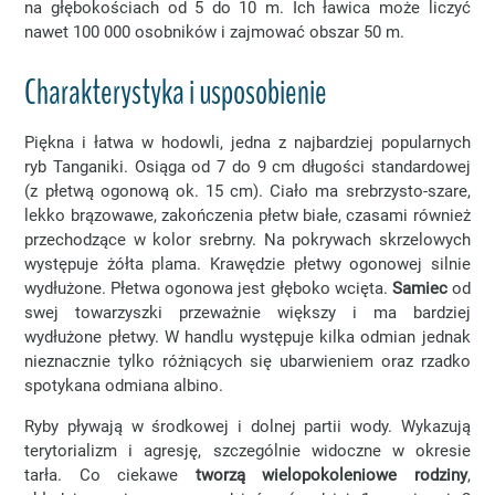
na głębokościach od 5 do 10 m. Ich ławica może liczyć
nawet 100 000 osobników i zajmować obszar 50 m.
Charakterystyka i usposobienie
Piękna i łatwa w hodowli, jedna z najbardziej popularnych
ryb Tanganiki. Osiąga od 7 do 9 cm długości standardowej
(z płetwą ogonową ok. 15 cm). Ciało ma srebrzysto-szare,
lekko brązowawe, zakończenia płetw białe, czasami również
przechodzące w kolor srebrny. Na pokrywach skrzelowych
występuje żółta plama. Krawędzie płetwy ogonowej silnie
wydłużone. Płetwa ogonowa jest głęboko wcięta.
Samiec
od
swej towarzyszki przeważnie większy i ma bardziej
wydłużone płetwy. W handlu występuje kilka odmian jednak
nieznacznie tylko różniących się ubarwieniem oraz rzadko
spotykana odmiana albino.
Ryby pływają w środkowej i dolnej partii wody. Wykazują
terytorializm i agresję, szczególnie widoczne w okresie
tarła. Co ciekawe
tworzą wielopokoleniowe rodziny
,