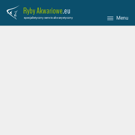
Ryby Akwariowe
.eu
Menu
specjalistyczny serwis akwarystyczny