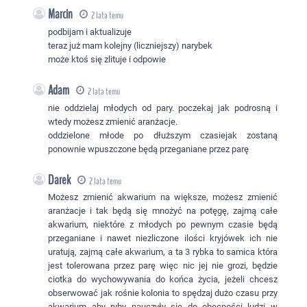
Marcin
2 lata temu
podbijam i aktualizuje
teraz już mam kolejny (liczniejszy) narybek
może ktoś się zlituje i odpowie
Adam
2 lata temu
nie oddzielaj młodych od pary. poczekaj jak podrosną i
wtedy możesz zmienić aranżacje.
oddzielone młode po dłuższym czasiejak zostaną
ponownie wpuszczone będą przeganiane przez parę
Darek
2 lata temu
Możesz zmienić akwarium na większe, możesz zmienić
aranżacje i tak będą się mnożyć na potęgę, zajmą całe
akwarium, niektóre z młodych po pewnym czasie będą
przeganiane i nawet niezliczone ilości kryjówek ich nie
uratują, zajmą całe akwarium, a ta 3 rybka to samica która
jest tolerowana przez parę więc nic jej nie grozi, będzie
ciotka do wychowywania do końca życia, jeżeli chcesz
obserwować jak rośnie kolonia to spędzaj dużo czasu przy
akwarium aby ryby nauczyły się do obecności ludzi w