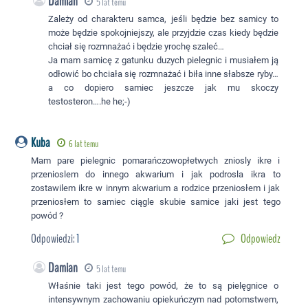
Damian
5 lat temu
Zależy od charakteru samca, jeśli będzie bez samicy to
może będzie spokojniejszy, ale przyjdzie czas kiedy będzie
chciał się rozmnażać i będzie yrochę szaleć…
Ja mam samicę z gatunku duzych pielegnic i musiałem ją
odłowić bo chciała się rozmnażać i biła inne słabsze ryby…
a co dopiero samiec jeszcze jak mu skoczy
testosteron….he he;-)
Kuba
6 lat temu
Mam pare pielegnic pomarańczowopłetwych zniosly ikre i
przenioslem do innego akwarium i jak podrosla ikra to
zostawilem ikre w innym akwarium a rodzice przeniosłem i jak
przeniosłem to samiec ciągle skubie samice jaki jest tego
powód ?
Odpowiedzi:
1
Odpowiedz
Damian
5 lat temu
Właśnie taki jest tego powód, że to są pielęgnice o
intensywnym zachowaniu opiekuńczym nad potomstwem,