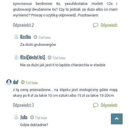
syncrossus berdmorei 8x, yasuhikotakia morleti 12x i
grubowargi dwubarwne 6x? Czy to jednak za dużo albo co mam
wymienić? Proszę o szybką odpowiedź. Pozdrawiam.
Odpowiedzi:
2
Odpowiedz
Kostka
7 lat temu
Za dużo grubowargów
Ktoś[kiedyś łoś]
5 lat temu
Nie za dużo jak jest 6 to będzie chierarchia w stadzie
daf
7 lat temu
z tą ceną przesadzone… na śląsku jest zoologiczny gdzie mają
akary po 8 zł za takie 10 cm sztuki albo 15 zł za takie 15-20cm
Odpowiedzi:
3
Odpowiedz
Julia
7 lat temu
Gdzie dokładnie?