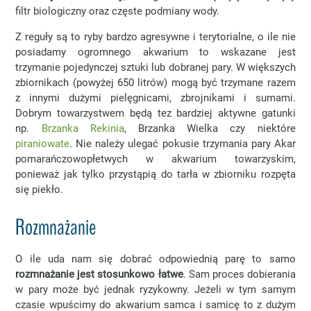
filtr biologiczny oraz częste podmiany wody.
Z reguły są to ryby bardzo agresywne i terytorialne, o ile nie
posiadamy ogromnego akwarium to wskazane jest
trzymanie pojedynczej sztuki lub dobranej pary. W większych
zbiornikach (powyżej 650 litrów) mogą być trzymane razem
z innymi dużymi pielęgnicami, zbrojnikami i sumami.
Dobrym towarzystwem będą tez bardziej aktywne gatunki
np.
Brzanka Rekinia
, Brzanka Wielka czy niektóre
piraniowate
. Nie należy ulegać pokusie trzymania pary Akar
pomarańczowopłetwych w akwarium towarzyskim,
ponieważ jak tylko przystąpią do tarła w zbiorniku rozpęta
się piekło.
Rozmnażanie
O ile uda nam się dobrać odpowiednią parę to samo
rozmnażanie jest stosunkowo łatwe
. Sam proces dobierania
w pary może być jednak ryzykowny. Jeżeli w tym samym
czasie wpuścimy do akwarium samca i samicę to z dużym