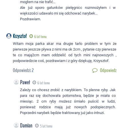
mogłem na nie trafić…
Ale już sporo gatunków pielęgnicc rozmnożyłem i w
większości udawało mi się odchować narybek…
Pozdrawiam.
Krzysztof
6 lat temu
Witam moja parka akar ma drugie tarlo problem w tym że
pierwsze jeszcze pływa z nimi ma ok 2cm , pytanie czy pierwsze
te co mają2cm mam oddzielić od tych mini najnowszych ,
podpowiedzcie coś, pozdrawiam i z góry dziękuję, Krzysztof.
Odpowiedzi:
2
Odpowiedz
Paweł
6 lat temu
Zależy co chcesz zrobić z narybkiem. To plenne ryby. Jak
para raz się dochowała potomstwa, będzie je miała co
miesiąc. 2 cm ryby możesz śmiało puścić w ludzi,
ponieważ rodzice mają już nowych podopiecznych.
Poprzedni narybek będzie traktowany już jako intruzi.
Damian
5 lat temu