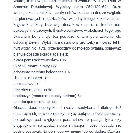
Witam, mam w planach zrobienie akwarium w stylu rzeki w
Ameryce Południowej. Wymiary szkła 250x120x60h. Dużo
wolnej przestrzeni, kilka centymetrów piachu na dno ze względu
na planowanych mieszkańców, w jednym rogu kilka korzeni i
kryjówek z kory bukowej, dodatkowo na dnie troche liści
bukowych i olszowych. Światło punktowe w okolicach tego rogu
akwarium bo planuje tez posadzenie tam paru żabienic dla
odrobiny zieleni. Wylot filtra ustawiony tak, żeby imitować lekki
nurt wody. No i tutaj przechodzimy do mojego pytania, ponieważ
planuje obsadę składającą się z:
Akara pomarańczowopłetwa 1x
ukośnik marmurkowy 12x
adontosternarchus balaenops 10x
zbrojnik lamparci 1x
sum liniowy 2x
trinectes maculatus 6x
brodaczyk (monocirrhus polycanthus) 6x
daector quadrizonatus 6x
Obsada dość egzotyczna i rzadko spotykana i dlatego też
chciałbym się dowiedzieć czy te ryby będą do siebie pasowały,
bo patrząc pod względem parametrów to pasują tylko czy
przypadkiem nie zjedzą siebie nawzajem. Jeżeli obsada nie
bedzie pasowała to co moge wymienic lub co dodac. Czekam