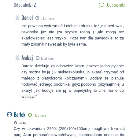
Odpowiedzi:
2
Odpowiedz
Daniel
6 lat temu
rok powinna wytrzymać i niebieskołuska też ,ale perłowa ,
pawiooka już nie (za szybko rosną ) ,ale mogą też
skarłowacieć jest ryzyko . Poza tym dla pawiookiej to za
mały zbiornik nawet jak by była sama.
Andzej
6 lat temu
Bardzo dziękuje za odpowież. Mam jeszcze jedno pytanie
czy można by ją (1- niebieskołuska, 2- akara) trzymać od
małego z platydoromi kolczastymi? Dodam że planuję
hodować jednego osobnika, gdyż podobno (przynajmniej u
akary) jak hoduje się ją w pojedynkę to „nie ma o co
walczyć”
Bartek
7 lat temu
Witam,
Czy w akwarium 2500l (250x100x100cm) mógłbym trzymać
parę Akar pomarańczowopłetwych, liosomadoras oncinus 6x,