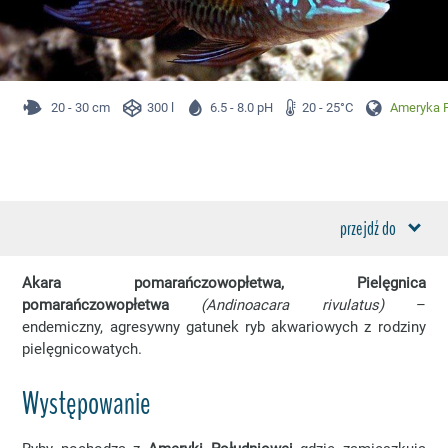
20 - 30 cm
300 l
6.5 - 8.0 pH
20 - 25°C
Ameryka P
przejdź do
Akara pomarańczowopłetwa, Pielęgnica
pomarańczowopłetwa
(Andinoacara rivulatus)
–
endemiczny, agresywny gatunek ryb akwariowych z rodziny
pielęgnicowatych.
Występowanie