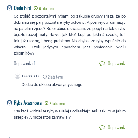
Dodo Bird
4 lata temu
Co zrobić z pozostałymi rybami po zakupie grupy? Piszą, że po
dobraniu się pary pozostałe ryby odłowić. A później co, usmażyć
na patelni i zjeść? Bo osobiście uważam, że popyt na takie ryby
będzie raczej mały. Nawet jak ktoś kupi po jakimś czasie, to i
tak już urosną, i będą problemy. No chyba, że ryby wpuścić do
wiadra… Czyli jedynym sposobem jest posiadanie wielu
zbiorników?
Odpowiedzi:
1
Odpowiedz
***** ***
2 lata temu
Oddać do sklepu akwarystycznego
Ryba Akwariowa
4 lata temu
Czy ktoś widział te ryby w Białej Podlaskiej? Jeśli tak, to w jakim
sklepie? A może ktoś zamawiał?
Odpowiedz