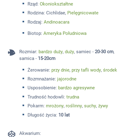
Rząd:
Okoniokształtne
Rodzina: Cichlidae,
Pielęgnicowate
Rodzaj:
Andinoacara
Biotop:
Ameryka Południowa
Rozmiar
:
bardzo duży
,
duży
, samiec -
20-30 cm
,
samica -
15-20cm
Żerowanie:
przy dnie
,
przy tafli wody
,
środek
Rozmnażanie:
jajorodne
Usposobienie:
bardzo agresywne
Trudność hodowli:
trudna
Pokarm:
mrożony
,
roślinny
,
suchy
,
żywy
Długość życia:
10 lat
Akwarium: