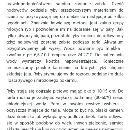
prawdopodobieństwem samica zostanie zabita. Część
hodowców oddziela ryby przeźroczystym materiałem do
czasu aż przyzwyczają się do siebie co następuje po kilku
tygodniach. Znacznie łatwiejszą metodą jest zakup grupy
młodych ryb i pozwolenie im na dobranie się w pary. Jak
tylko utworzy się para, pozostałe ryby koniecznie odławiamy
gdyż najpewniej zostaną zabite podczas tarła. Akwarium
przygotowujemy jak wyżej. Woda powinna być miękka i
kwaśna o pH 6,5-7.0 i temperaturze 24-27°C. Do natleniania
wody wystarczy kostka napowietrzająca. Koniecznie
umieszczamy płaskie kamienie na których ryby chętnie
składają jaja. Ryby stymulujemy do rozrodu podając im duże
ilości żywego i mrożonego pokarmu.
Ryby stają się dojrzałe płciowo mając około 10-15 cm. Do
tarła można je zachęcić większą podmianą (30-50%) nieco
chłodniejszej wody. Para w swoim rewirze wybiera i
oczyszcza miejsce do tarła. Może to być np. płaski kamień,
duża doniczka lub wykopany w podłożu dołek. Tarło odbywa
się w sposób podobny do wielu innych pielęgnic, samica
składa jajeczka w linii po czym ustępuję miejsca partnerowi,