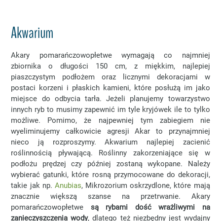
Akwarium
Akary pomarańczowopłetwe wymagają co najmniej
zbiornika o długości 150 cm, z miękkim, najlepiej
piaszczystym podłożem oraz licznymi dekoracjami w
postaci korzeni i płaskich kamieni, które posłużą im jako
miejsce do odbycia tarła. Jeżeli planujemy towarzystwo
innych ryb to musimy zapewnić im tyle kryjówek ile to tylko
możliwe. Pomimo, że najpewniej tym zabiegiem nie
wyeliminujemy całkowicie agresji Akar to przynajmniej
nieco ją rozproszymy. Akwarium najlepiej zacienić
roślinnością pływającą. Roślinny zakorzeniające się w
podłożu prędzej czy później zostaną wykopane. Należy
wybierać gatunki, które rosną przymocowane do dekoracji,
takie jak np.
Anubias
, Mikrozorium oskrzydlone, które mają
znacznie większą szanse na przetrwanie. Akary
pomarańczowopłetwe
są rybami dość wrażliwymi na
zanieczyszczenia wody
, dlatego też niezbędny jest wydajny