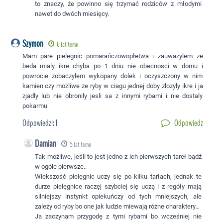
to znaczy, że powinno się trzymać rodziców z młodymi
nawet do dwóch miesięcy.
Szymon
6 lat temu
Mam pare pielegnic pomarańczowopłetwa i zauwazylem ze
beda mialy ikre chyba po 1 dniu nie obecnosci w domu i
powrocie zobaczylem wykopany dolek i oczyszczony w nim
kamien czy mozliwe ze ryby w ciagu jednej doby zlozyly ikre i ja
zjadly lub nie obronily jesli sa z innymi rybami i nie dostaly
pokarmu
Odpowiedzi:
1
Odpowiedz
Damian
5 lat temu
Tak możliwe, jeśli to jest jedno z ich pierwszych tareł bądź
w ogóle pierwsze..
Wiekszość pielęgnic uczy się po kilku tarłach, jednak te
durze pielęgnice raczęj szybciej się uczą i z regóły mają
silniejszy instynkt opiekuńczy od tych mniejszych, ale
zależy od ryby bo one jak ludzie miewają różne charaktery…
Ja zaczynam przygodę z tymi rybami bo wcześniej nie