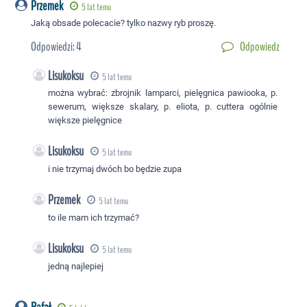
Przemek
5 lat temu
Jaką obsade polecacie? tylko nazwy ryb proszę.
Odpowiedzi:
4
Odpowiedz
Lisukoksu
5 lat temu
można wybrać: zbrojnik lamparci, pielęgnica pawiooka, p.
sewerum, większe skalary, p. eliota, p. cuttera ogólnie
większe pielęgnice
Lisukoksu
5 lat temu
i nie trzymaj dwóch bo będzie zupa
Przemek
5 lat temu
to ile mam ich trzymać?
Lisukoksu
5 lat temu
jedną najlepiej