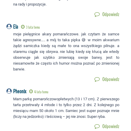
na rady i propozycje.
Odpowiedz
Ela
3 lata temu
moje pielęgnice akary pomarańczowe. jak czytam że samce
takie agresywne….. a mój to taka pipka 😅 w moim akwarium
żądzi samiczka kiedy są małe to ona wszystkiego pilnuje. a
staremu ciągle się obrywa. nie lubię kiedy się kłucą ale wtedy
obserwuje jak szybko zmieniają swoje barwy, jest to
niesamowite że często ich humor można poznać po zmienionej
barwie.
Odpowiedz
Pheonix
4 lata temu
Mam parkę pomarończowopłetwych (13 i 17 cm). Z pierwszego
tarła przetrwały 4 młode i to tylko przez 2 dni. Z kolejnego po
miesiącu mam 50 około 1 cm. Samiec jest super poznaje mnie
(liczy na jedzonko) i teściową – jej nie znosi. Super ryba.
Odpowiedz