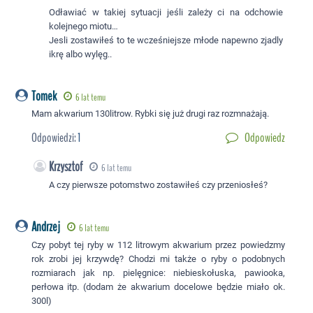
Odławiać w takiej sytuacji jeśli zależy ci na odchowie
kolejnego miotu…
Jesli zostawiłeś to te wcześniejsze młode napewno zjadly
ikrę albo wylęg..
Tomek
6 lat temu
Mam akwarium 130litrow. Rybki się już drugi raz rozmnażają.
Odpowiedzi:
1
Odpowiedz
Krzysztof
6 lat temu
A czy pierwsze potomstwo zostawiłeś czy przeniosłeś?
Andrzej
6 lat temu
Czy pobyt tej ryby w 112 litrowym akwarium przez powiedzmy
rok zrobi jej krzywdę? Chodzi mi także o ryby o podobnych
rozmiarach jak np. pielęgnice: niebieskołuska, pawiooka,
perłowa itp. (dodam że akwarium docelowe będzie miało ok.
300l)