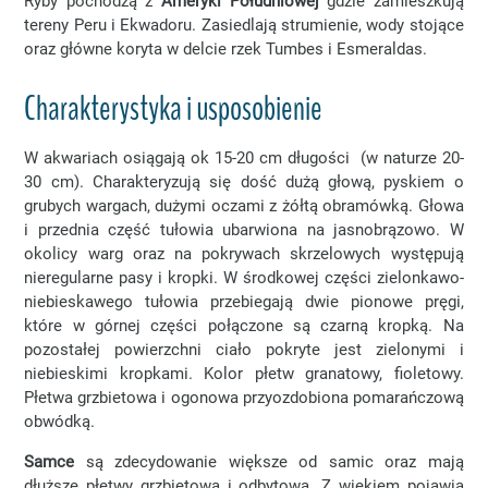
Ryby pochodzą z
Ameryki Południowej
gdzie zamieszkują
tereny Peru i Ekwadoru. Zasiedlają strumienie, wody stojące
oraz główne koryta w delcie rzek Tumbes i Esmeraldas.
Charakterystyka i usposobienie
W akwariach osiągają ok 15-20 cm długości (w naturze 20-
30 cm). Charakteryzują się dość dużą głową, pyskiem o
grubych wargach, dużymi oczami z żółtą obramówką. Głowa
i przednia część tułowia ubarwiona na jasnobrązowo. W
okolicy warg oraz na pokrywach skrzelowych występują
nieregularne pasy i kropki. W środkowej części zielonkawo-
niebieskawego tułowia przebiegają dwie pionowe pręgi,
które w górnej części połączone są czarną kropką. Na
pozostałej powierzchni ciało pokryte jest zielonymi i
niebieskimi kropkami. Kolor płetw granatowy, fioletowy.
Płetwa grzbietowa i ogonowa przyozdobiona pomarańczową
obwódką.
Samce
są zdecydowanie większe od samic oraz mają
dłuższe płetwy grzbietową i odbytową. Z wiekiem pojawia