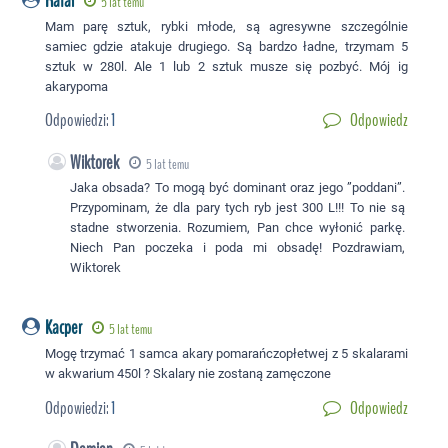
Rafał
5 lat temu
Mam parę sztuk, rybki młode, są agresywne szczególnie
samiec gdzie atakuje drugiego. Są bardzo ładne, trzymam 5
sztuk w 280l. Ale 1 lub 2 sztuk musze się pozbyć. Mój ig
akarypoma
Odpowiedzi:
1
Odpowiedz
Wiktorek
5 lat temu
Jaka obsada? To mogą być dominant oraz jego ”poddani”.
Przypominam, że dla pary tych ryb jest 300 L!!! To nie są
stadne stworzenia. Rozumiem, Pan chce wyłonić parkę.
Niech Pan poczeka i poda mi obsadę! Pozdrawiam,
Wiktorek
Kacper
5 lat temu
Mogę trzymać 1 samca akary pomarańczopłetwej z 5 skalarami
w akwarium 450l ? Skalary nie zostaną zamęczone
Odpowiedzi:
1
Odpowiedz