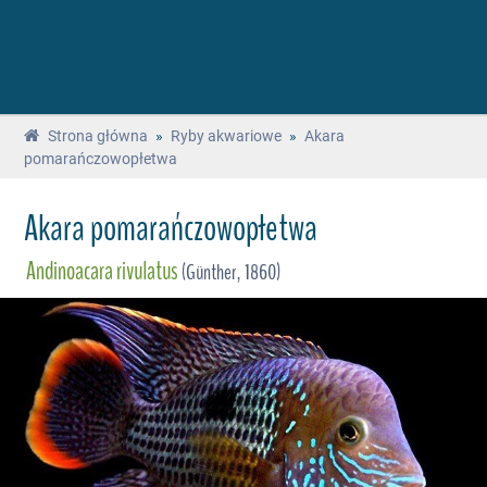
Strona główna
»
Ryby akwariowe
»
Akara
pomarańczowopłetwa
Akara pomarańczowopłetwa
Andinoacara rivulatus
(Günther, 1860)