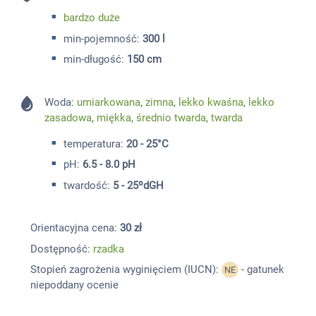
bardzo duże
min-pojemność:
300 l
min-długość:
150 cm
Woda:
umiarkowana
,
zimna
,
lekko kwaśna
,
lekko
zasadowa
,
miękka
,
średnio twarda
,
twarda
temperatura:
20 - 25°C
pH:
6.5 - 8.0 pH
twardość:
5 - 25ºdGH
Orientacyjna cena:
30 zł
Dostępność:
rzadka
Stopień zagrożenia wyginięciem (IUCN):
- gatunek
NE
niepoddany ocenie