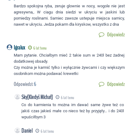
Bardzo spokojna ryba, zeruje glownie w nocy, wogole nie jest
agresywna,. W ciagu dnia siedzi w ukryciu w jaskini lub
pomiedzy roslinami. Samiec zawsze ustepuje miejsca samicy,
nawet w ukryciu. Jedza pokarm dla kiryskow, wszystko z dna
Odpowiedz
Igralux
6 lat temu
Mam pytanie. Chciałbym mieć 2 takie sum w 240l bez żadnej
dodatkowej obsady.
Czy można je karmić tylko i wyłącznie żywcami i czy większym
osobnikom można podawać krewetki
Odpowiedzi:
6
Odpowiedz
Sky[Kiedyś Michał]
6 lat temu
Co do karmienia to można im dawać same żywe też co
jakiś czas jakieś małe co nieco też by przyjęły… i do 240l
wpuściłbym 3
Daniel
6 lat temu