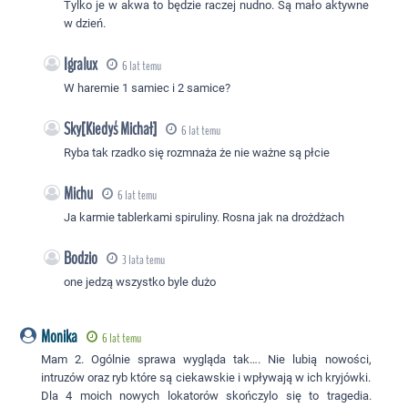
Tylko je w akwa to będzie raczej nudno. Są mało aktywne
w dzień.
Igralux
6 lat temu
W haremie 1 samiec i 2 samice?
Sky[Kiedyś Michał]
6 lat temu
Ryba tak rzadko się rozmnaża że nie ważne są płcie
Michu
6 lat temu
Ja karmie tablerkami spiruliny. Rosna jak na drożdżach
Bodzio
3 lata temu
one jedzą wszystko byle dużo
Monika
6 lat temu
Mam 2. Ogólnie sprawa wygląda tak…. Nie lubią nowości,
intruzów oraz ryb które są ciekawskie i wpływają w ich kryjówki.
Dla 4 moich nowych lokatorów skończylo się to tragedia.