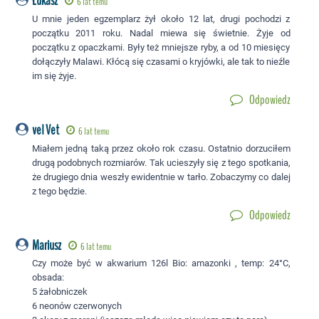
Łukasz
6 lat temu
U mnie jeden egzemplarz żył około 12 lat, drugi pochodzi z
początku 2011 roku. Nadal miewa się świetnie. Żyje od
początku z opaczkami. Były też mniejsze ryby, a od 10 miesięcy
dołączyły Malawi. Kłócą się czasami o kryjówki, ale tak to nieźle
im się żyje.
Odpowiedz
vel Vet
6 lat temu
Miałem jedną taką przez około rok czasu. Ostatnio dorzuciłem
drugą podobnych rozmiarów. Tak ucieszyły się z tego spotkania,
że drugiego dnia weszły ewidentnie w tarło. Zobaczymy co dalej
z tego będzie.
Odpowiedz
Mariusz
6 lat temu
Czy może być w akwarium 126l Bio: amazonki , temp: 24°C,
obsada:
5 żałobniczek
6 neonów czerwonych