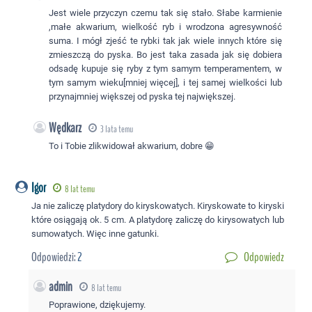
Jest wiele przyczyn czemu tak się stało. Słabe karmienie
,małe akwarium, wielkość ryb i wrodzona agresywność
suma. I mógł zjeść te rybki tak jak wiele innych które się
zmieszczą do pyska. Bo jest taka zasada jak się dobiera
odsadę kupuje się ryby z tym samym temperamentem, w
tym samym wieku[mniej więcej], i tej samej wielkości lub
przynajmniej większej od pyska tej największej.
Wędkarz
3 lata temu
To i Tobie zlikwidował akwarium, dobre 😁
Igor
8 lat temu
Ja nie zaliczę platydory do kiryskowatych. Kiryskowate to kiryski
które osiągają ok. 5 cm. A platydorę zaliczę do kirysowatych lub
sumowatych. Więc inne gatunki.
Odpowiedzi:
2
Odpowiedz
admin
8 lat temu
Poprawione, dziękujemy.