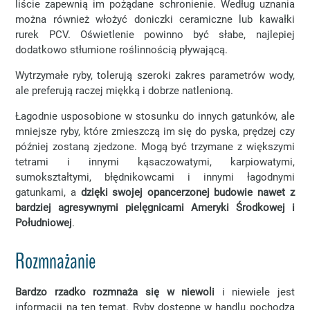
liście zapewnią im pożądane schronienie. Według uznania
można również włożyć doniczki ceramiczne lub kawałki
rurek PCV. Oświetlenie powinno być słabe, najlepiej
dodatkowo stłumione roślinnością pływającą.
Wytrzymałe ryby, tolerują szeroki zakres parametrów wody,
ale preferują raczej miękką i dobrze natlenioną.
Łagodnie usposobione w stosunku do innych gatunków, ale
mniejsze ryby, które zmieszczą im się do pyska, prędzej czy
później zostaną zjedzone. Mogą być trzymane z większymi
tetrami i innymi kąsaczowatymi, karpiowatymi,
sumokształtymi, błędnikowcami i innymi łagodnymi
gatunkami, a
dzięki swojej opancerzonej budowie nawet z
bardziej agresywnymi pielęgnicami Ameryki Środkowej i
Południowej
.
Rozmnażanie
Bardzo rzadko rozmnaża się w niewoli
i niewiele jest
informacji na ten temat. Ryby dostępne w handlu pochodzą