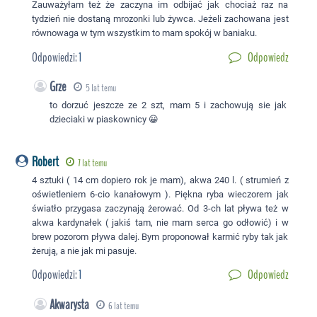
Zauważyłam też że zaczyna im odbijać jak chociaż raz na
tydzień nie dostaną mrozonki lub żywca. Jeżeli zachowana jest
równowaga w tym wszystkim to mam spokój w baniaku.
Odpowiedzi:
1
Odpowiedz
Grze
5 lat temu
to dorzuć jeszcze ze 2 szt, mam 5 i zachowują sie jak
dzieciaki w piaskownicy 😀
Robert
7 lat temu
4 sztuki ( 14 cm dopiero rok je mam), akwa 240 l. ( strumień z
oświetleniem 6-cio kanałowym ). Piękna ryba wieczorem jak
światło przygasa zaczynają żerować. Od 3-ch lat pływa też w
akwa kardynałek ( jakiś tam, nie mam serca go odłowić) i w
brew pozorom pływa dalej. Bym proponował karmić ryby tak jak
żerują, a nie jak mi pasuje.
Odpowiedzi:
1
Odpowiedz
Akwarysta
6 lat temu