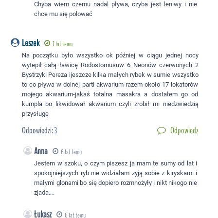
Chyba wiem czemu nadal pływa, czyba jest leniwy i nie
chce mu się polować
Leszek
7 lat temu
Na początku było wszystko ok później w ciągu jednej nocy
wytepił całą ławicę Rodostomusuw 6 Neonów czerwonych 2
Bystrzyki Pereza ijeszcze kilka małych rybek w sumie wszystko
to co pływa w dolnej parti akwarium razem około 17 lokatorów
mojego akwarium-jakaś totalna masakra a dostałem go od
kumpla bo likwidował akwarium czyli zrobił mi niedzwiedzią
przysługę
Odpowiedzi:
3
Odpowiedz
Anna
6 lat temu
Jestem w szoku, o czym piszesz ja mam te sumy od lat i
spokojniejszych ryb nie widziałam zyją sobie z kiryskami i
małymi glonami bo się dopiero rozmnożyły i nikt nikogo nie
zjada….
Łukasz
6 lat temu