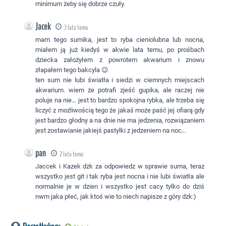
minimum żeby się dobrze czuły.
Jacek
3 lata temu
mam tego sumika, jest to ryba cieniolubna lub nocna,
miałem ją już kiedyś w akwie lata temu, po prośbach
dziecka założyłem z powrotem akwarium i znowu
złapałem tego bakcyla 😉
ten sum nie lubi światła i siedzi w ciemnych miejscach
akwarium. wiem że potrafi zjeść gupika, ale raczej nie
poluje na nie… jest to bardzo spokojna rybka, ale trzeba się
liczyć z możliwością tego że jakaś może paść jej ofiarą gdy
jest bardzo głodny a na dnie nie ma jedzenia, rozwiązaniem
jest zostawianie jakiejś pastylki z jedzeniem na noc…
pan
2 lata temu
Jaccek i Kazek dzk za odpowiedz w sprawie suma, teraz
wszystko jest git i tak ryba jest nocna i nie lubi światła ale
normalnie je w dzien i wszystko jest cacy tylko do dziś
nwm jaka płeć, jak ktoś wie to niech napisze z góry dzk:)