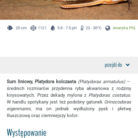
20 cm
112 l
5.8 - 7.5 pH
23 - 30°C
Ameryka Płd.
przejdź do
Sum liniowy, Platydora kolczasta
(Platydoras armatulus)
–
średnich rozmiarów przydenna ryba akwariowa z rodziny
kirysowatych. Przez dekady mylona z
Platydoras costatus
.
W handlu spotykany jest też podobny gatunek
Orinocodoras
eigenmanni
, ma on jednak wydłużony pysk i płetwę
tłuszczową oraz ciemniejszy kolor.
Występowanie