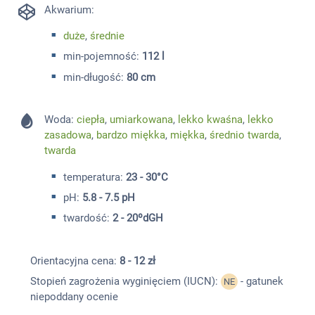
Akwarium:
duże
,
średnie
min-pojemność:
112 l
min-długość:
80 cm
Woda:
ciepła
,
umiarkowana
,
lekko kwaśna
,
lekko
zasadowa
,
bardzo miękka
,
miękka
,
średnio twarda
,
twarda
temperatura:
23 - 30°C
pH:
5.8 - 7.5 pH
twardość:
2 - 20ºdGH
Orientacyjna cena:
8 - 12 zł
Stopień zagrożenia wyginięciem (IUCN):
- gatunek
NE
niepoddany ocenie