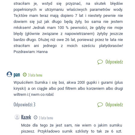
straciłam je, wstyd się przyznać, na skutek błędów
popełnionych w utrzymaniu właściwych parametrów wody.
Te,które mam teraz mają dopiero 7 lat i niestety pewnie nie
dowiem się już jak długo będą żyły, bo sama nie jestem
młoksem! Jednak mam 100 % pewności, że gdyby nie moje
błędy (głównie związane z napowietrzanem) żyłyby jeszcze
bardzo długo. Dłużej niż owe 26 lat, ponieważ przez te lata nie
straciłam ani jednego z moich sześciu platydorasów!
Pozdrawiam: Hanna
Odpowiedz
pan
3 lata temu
Wpuściłem Sumika i się boi, akwa 200l gupiki i gurami (plus
kiryski) a on ciągle albo pod filtrem albo korzeniem albo drugi
wiltrem i:( nwm co robić
Odpowiedzi:
3
Odpowiedz
Kazek
3 lata temu
Może dla tego że jest sam, nie wiem o jakim sumiku
piszesz. Przykładowo sumik szklisty to tak ze 6 szt.