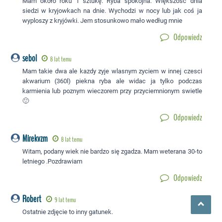
Mam około roku 1 sztukę. Ryba spokojna. Większość dnia
siedzi w kryjowkach na dnie. Wychodzi w nocy lub jak coś ja
wyploszy z kryjówki. Jem stosunkowo mało według mnie
Odpowiedz
sebol
8 lat temu
Mam takie dwa ale kazdy zyje wlasnym zyciem w innej czesci
akwarium (360l) piekna ryba ale widac ja tylko podczas
karmienia lub poznym wieczorem przy przyciemnionym swietle
🙂
Odpowiedz
Mirekvzm
8 lat temu
Witam, podany wiek nie bardzo się zgadza. Mam weterana 30-to
letniego .Pozdrawiam
Odpowiedz
Robert
9 lat temu
Ostatnie zdjęcie to inny gatunek.