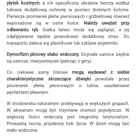
płytek kostnych
, a ich specyficzne ułożenie tworzy wzdłuż
tułowia dodatkową ochronę w postaci drobnych kolców.
Pierwsze promienie płetw piersiowych i grzbietowej również
wyposażone są w ostre kolce.
Należy uważać przy
odławianiu ryb
. Siatka łatwo może się zaplątać, a jej
odplątywanie będzie powodować dodatkowy stres. Do
transportu zaleca się plastikowe lub szklane pojemniki.
Dymorfizm płciowy słabo widoczny.
Dojrzałe samice zwykle
są szersze, masywniejsze (patrząc z góry).
Co ciekawe sumy liniowe
mogą wydawać z siebie
charakterystyczne skrzeczące dźwięki
powstałe przez
pocieranie płetw piersiowych o tułów, uwydatniane
pęcherzem pławnym.
W środowisku naturalnym przebywają w większych grupach.
W akwarium mogą być trzymane również pojedynczo. W
większej ilości widoczny jest niegroźny terytorializm.
Prowadzą nocny, przydenny tryb życia. W dzień mogą być
mało widoczne.