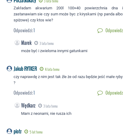
Poczatkukacy
3 lata temu
Zakładam akwarium 200l 100×40 powierzchnia dna i
zastanawiam sie czy sum może byc z kiryskami (np panda albo
spiżowe) czy ktos wie?
Odpowiedzi:
1
Odpowiedz
Marek
3 lata temu
może być i zwieloma innymi gatunkami
Jakub RYTKER
4 lata temu
czy naprawdę z nim jest tak źle że od razu będzie jeść małe ryby
?
Odpowiedzi:
1
Odpowiedz
Wędkarz
3 lata temu
Mam z neonami, nie rusza ich
piotr
5 lat temu