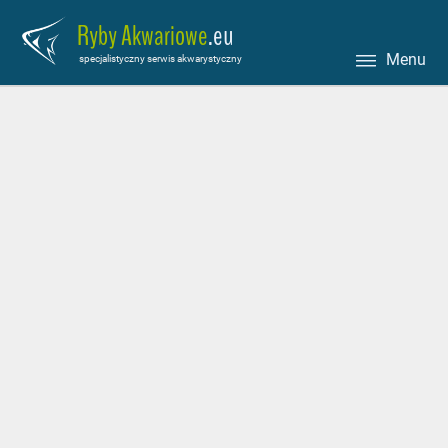
Ryby Akwariowe
.eu
Menu
specjalistyczny serwis akwarystyczny