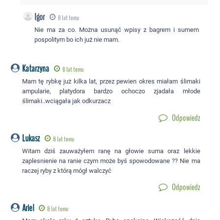
Igor
8 lat temu
Nie ma za co. Można usunąć wpisy z bagrem i sumem
pospolitym bo ich już nie mam.
Katarzyna
8 lat temu
Mam tę rybkę już kilka lat, przez pewien okres miałam ślimaki
ampularie, platydora bardzo ochoczo zjadała młode
ślimaki..wciągała jak odkurzacz
Odpowiedz
Lukasz
8 lat temu
Witam dziś zauważyłem ranę na głowie suma oraz lekkie
zaplesnienie na ranie czym może byś spowodowane ?? Nie ma
raczej ryby z którą mógł walczyć
Odpowiedz
Ariel
8 lat temu