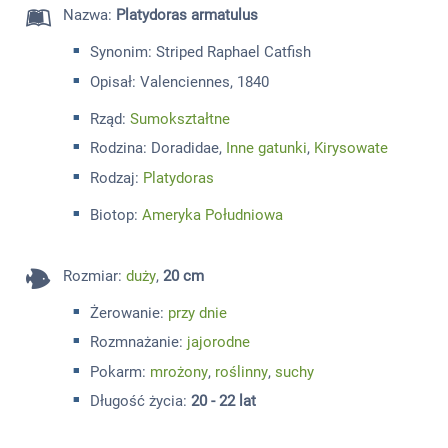
Nazwa
:
Platydoras armatulus
Synonim: Striped Raphael Catfish
Opisał: Valenciennes, 1840
Rząd:
Sumokształtne
Rodzina: Doradidae,
Inne gatunki
,
Kirysowate
Rodzaj:
Platydoras
Biotop:
Ameryka Południowa
Rozmiar
:
duży
,
20 cm
Żerowanie:
przy dnie
Rozmnażanie:
jajorodne
Pokarm:
mrożony
,
roślinny
,
suchy
Długość życia:
20 - 22 lat