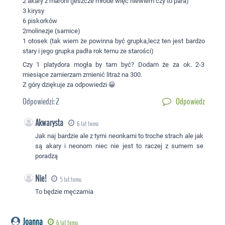
2 akary z maroni (jeszcze młode więc niewiem czy to para)
3 kirysy
6 piskorków
2molinezje (samice)
1 otosek (tak wiem że powinna być grupka,lecz ten jest bardzo
stary i jego grupka padła rok temu ze starości)
Czy 1 platydora mogła by tam być? Dodam że za ok. 2-3
miesiące zamierzam zmienić litraż na 300.
Z góry dziękuje za odpowiedzi 😀
Odpowiedzi:
2
Odpowiedz
Akwarysta
6 lat temu
Jak naj bardzie ale z tymi neonkami to troche strach ale jak
są akary i neonom niec nie jest to raczej z sumem se
poradzą
Nie!
5 lat temu
To będzie męczarnia
Joanna
6 lat temu