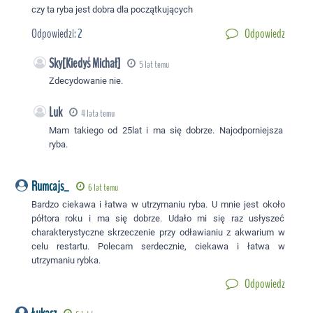
czy ta ryba jest dobra dla początkujących
Odpowiedzi:
2
Odpowiedz
Sky[Kiedyś Michał]
5 lat temu
Zdecydowanie nie.
Luk
4 lata temu
Mam takiego od 25lat i ma się dobrze. Najodporniejsza
ryba.
Rumcajs_
6 lat temu
Bardzo ciekawa i łatwa w utrzymaniu ryba. U mnie jest około
półtora roku i ma się dobrze. Udało mi się raz usłyszeć
charakterystyczne skrzeczenie przy odławianiu z akwarium w
celu restartu. Polecam serdecznie, ciekawa i łatwa w
utrzymaniu rybka.
Odpowiedz