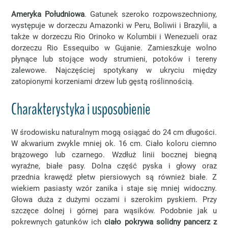
Ameryka Południowa
. Gatunek szeroko rozpowszechniony,
występuje w dorzeczu Amazonki w Peru, Boliwii i Brazylii, a
także w dorzeczu Rio Orinoko w Kolumbii i Wenezueli oraz
dorzeczu Rio Essequibo w Gujanie. Zamieszkuje wolno
płynące lub stojące wody strumieni, potoków i tereny
zalewowe. Najczęściej spotykany w ukryciu między
zatopionymi korzeniami drzew lub gęstą roślinnością.
Charakterystyka i usposobienie
W środowisku naturalnym mogą osiągać do 24 cm długości.
W akwarium zwykle mniej ok. 16 cm. Ciało koloru ciemno
brązowego lub czarnego. Wzdłuż linii bocznej biegną
wyraźne, białe pasy. Dolna część pyska i głowy oraz
przednia krawędź płetw piersiowych są również białe. Z
wiekiem pasiasty wzór zanika i staje się mniej widoczny.
Głowa duża z dużymi oczami i szerokim pyskiem. Przy
szczęce dolnej i górnej para wąsików. Podobnie jak u
pokrewnych gatunków ich
ciało pokrywa solidny pancerz z