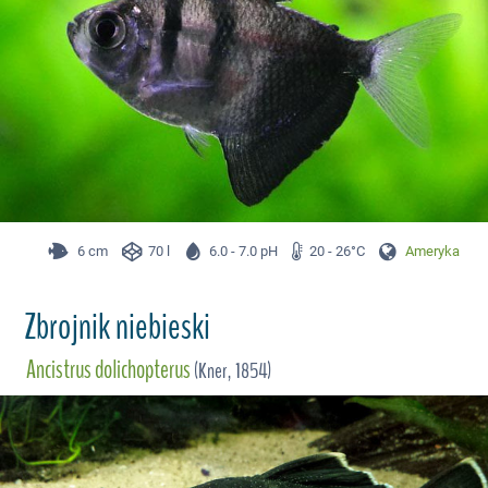
6 cm
70 l
6.0 - 7.0 pH
20 - 26°C
Ameryka Płd.
Zbrojnik niebieski
Ancistrus dolichopterus
(Kner, 1854)