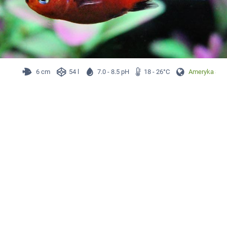
6 cm
54 l
7.0 - 8.5 pH
18 - 26°C
Ameryka Śr.