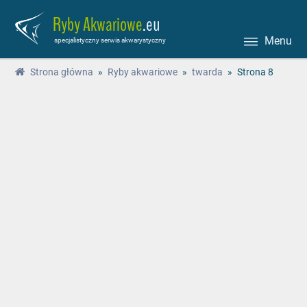
Ryby Akwariowe
.eu
Menu
specjalistyczny serwis akwarystyczny
Strona główna
»
Ryby akwariowe
»
twarda
»
Strona 8