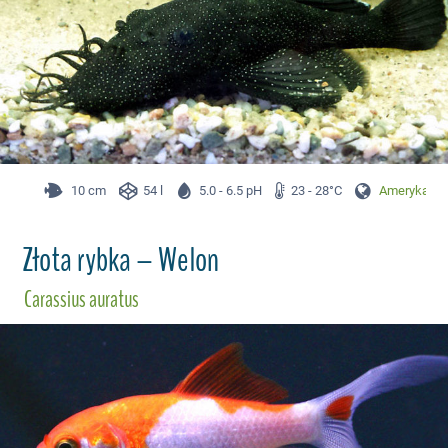
10 cm
54 l
5.0 - 6.5 pH
23 - 28°C
Ameryka Pł
Złota rybka – Welon
Carassius auratus