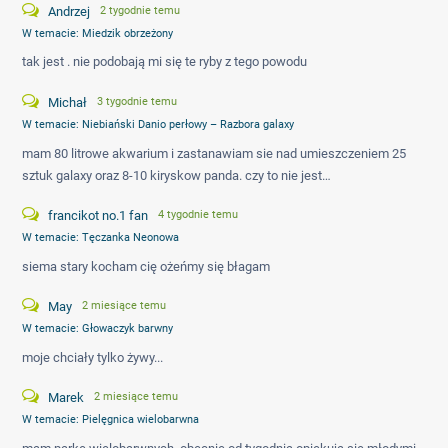
Andrzej
2 tygodnie temu
W temacie:
Miedzik obrzeżony
tak jest . nie podobają mi się te ryby z tego powodu
Michał
3 tygodnie temu
W temacie:
Niebiański Danio perłowy – Razbora galaxy
mam 80 litrowe akwarium i zastanawiam sie nad umieszczeniem 25
sztuk galaxy oraz 8-10 kiryskow panda. czy to nie jest…
francikot no.1 fan
4 tygodnie temu
W temacie:
Tęczanka Neonowa
siema stary kocham cię ożeńmy się błagam
May
2 miesiące temu
W temacie:
Głowaczyk barwny
moje chciały tylko żywy...
Marek
2 miesiące temu
W temacie:
Pielęgnica wielobarwna