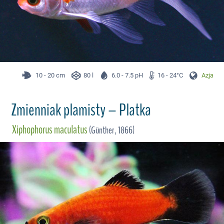
10 - 20 cm
80 l
6.0 - 7.5 pH
16 - 24°C
Azja
Zmienniak plamisty – Platka
Xiphophorus maculatus
(Günther, 1866)