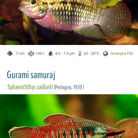
7 cm
100 l
4.0 - 7.5 pH
20 - 28°C
Ameryka Płd.
Gurami samuraj
Sphaerichthys vaillanti
(Pellegrin, 1930 )