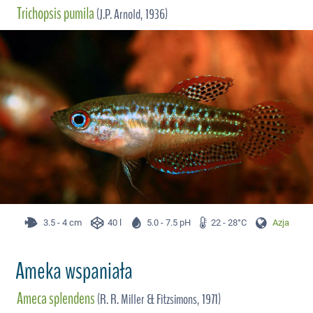
Trichopsis pumila
(J.P. Arnold, 1936)
3.5 - 4 cm
40 l
5.0 - 7.5 pH
22 - 28°C
Azja
Ameka wspaniała
Ameca splendens
(R. R. Miller & Fitzsimons, 1971)