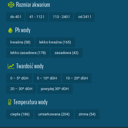
Rozmiar akwarium
do 40 l
41 - 112 l
113 - 240 l
od 241 l
Ph wody
kwaśna (58)
lekko kwaśna (165)
lekko zasadowa (178)
zasadowa (42)
Twardość wody
0 – 5º dGH
5 – 10º dGH
10 – 20º dGH
20 – 30º dGH
powyżej 30º dGH
Temperatura wody
ciepła (186)
umiarkowana (204)
zimna (54)