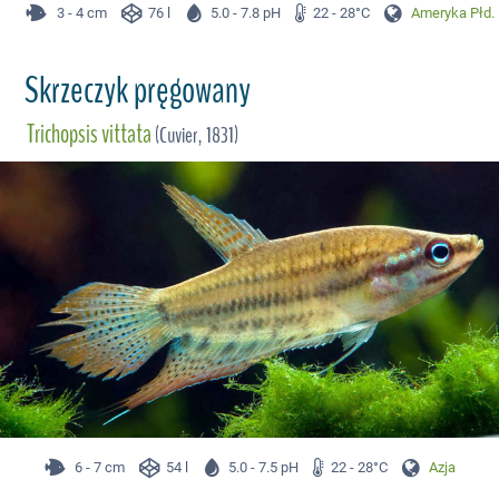
3 - 4 cm
76 l
5.0 - 7.8 pH
22 - 28°C
Ameryka Płd.
Skrzeczyk pręgowany
Trichopsis vittata
(Cuvier, 1831)
6 - 7 cm
54 l
5.0 - 7.5 pH
22 - 28°C
Azja