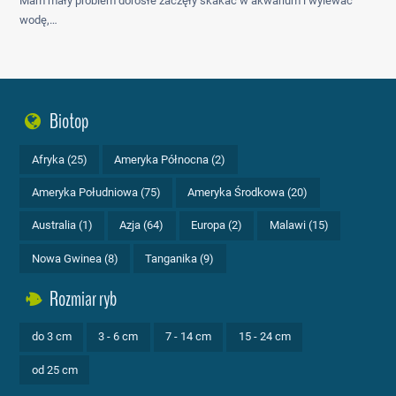
Mam mały problem dorosłe zaczęły skakać w akwarium i wylewać
wodę,…
Biotop
Afryka (25)
Ameryka Północna (2)
Ameryka Południowa (75)
Ameryka Środkowa (20)
Australia (1)
Azja (64)
Europa (2)
Malawi (15)
Nowa Gwinea (8)
Tanganika (9)
Rozmiar ryb
do 3 cm
3 - 6 cm
7 - 14 cm
15 - 24 cm
od 25 cm