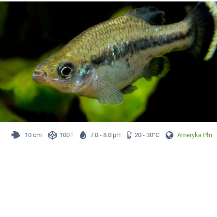
10 cm
100 l
7.0 - 8.0 pH
20 - 30°C
Ameryka Płn.