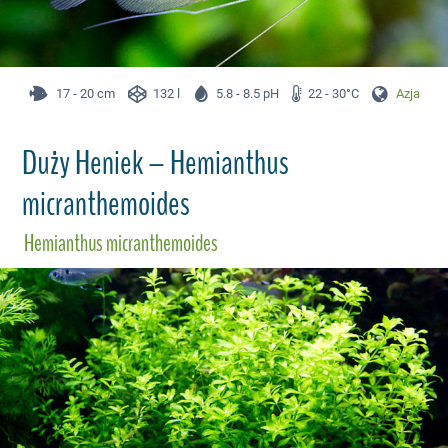
17 - 20 cm
132 l
5.8 - 8.5 pH
22 - 30°C
Azja
Duży Heniek – Hemianthus
micranthemoides
Hemianthus micranthemoides