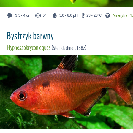
3.5 - 4 cm
54 l
5.0 - 8.0 pH
23 - 28°C
Ameryka Płd
Bystrzyk barwny
Hyphessobrycon eques
(Steindachner, 1882)