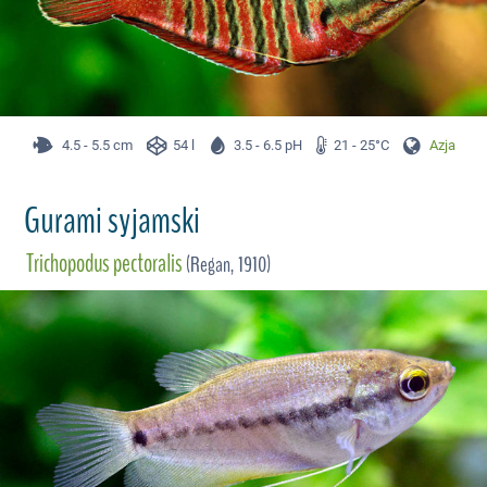
4.5 - 5.5 cm
54 l
3.5 - 6.5 pH
21 - 25°C
Azja
Gurami syjamski
Trichopodus pectoralis
(Regan, 1910)