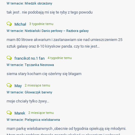
W temacie:
Miedzik obrzeżony
tak jest . nie podobają mi się te ryby z tego powodu
Michał
3 tygodnie temu
W temacie:
Niebiański Danio perłowy – Razbora galaxy
mam 80 litrowe akwarium i zastanawiam sie nad umieszczeniem 25
sztuk galaxy oraz 8-10 kiryskow panda. czy to nie jest…
francikot no.1 fan
4 tygodnie temu
W temacie:
Tęczanka Neonowa
siema stary kocham cię ożeńmy się błagam
May
2 miesiące temu
W temacie:
Głowaczyk barwny
moje chciały tylko żywy...
Marek
2 miesiące temu
W temacie:
Pielęgnica wielobarwna
mam parkę wielobarwnych ,obecnie od tygodnia opiekują się młodymi.