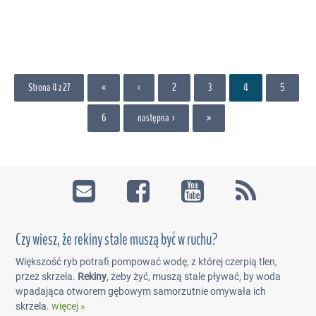
Strona 4 z 27
«
‹
2
3
4
5
6
następna ›
»
Czy wiesz, że rekiny stale muszą być w ruchu?
Większość ryb potrafi pompować wodę, z której czerpią tlen,
przez skrzela.
Rekiny
, żeby żyć, muszą stale pływać, by woda
wpadająca otworem gębowym samorzutnie omywała ich
skrzela.
więcej »