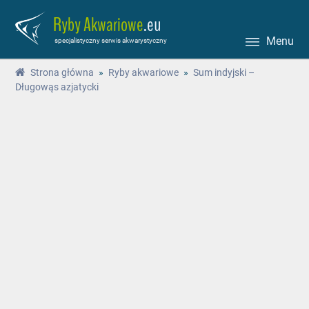
Ryby Akwariowe
.eu
Menu
specjalistyczny serwis akwarystyczny
Strona główna
»
Ryby akwariowe
»
Sum indyjski –
Długowąs azjatycki