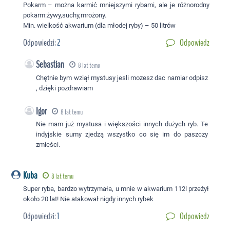
Pokarm – można karmić mniejszymi rybami, ale je różnorodny
pokarm:żywy,suchy,mrożony.
Min. wielkość akwarium (dla młodej ryby) – 50 litrów
Odpowiedzi:
2
Odpowiedz
Sebastian
8 lat temu
Chętnie bym wziął mystusy jesli mozesz dac namiar odpisz
, dzięki pozdrawiam
Igor
8 lat temu
Nie mam już mystusa i większości innych dużych ryb. Te
indyjskie sumy zjedzą wszystko co się im do paszczy
zmieści.
Kuba
8 lat temu
Super ryba, bardzo wytrzymała, u mnie w akwarium 112l przeżył
około 20 lat! Nie atakował nigdy innych rybek
Odpowiedzi:
1
Odpowiedz