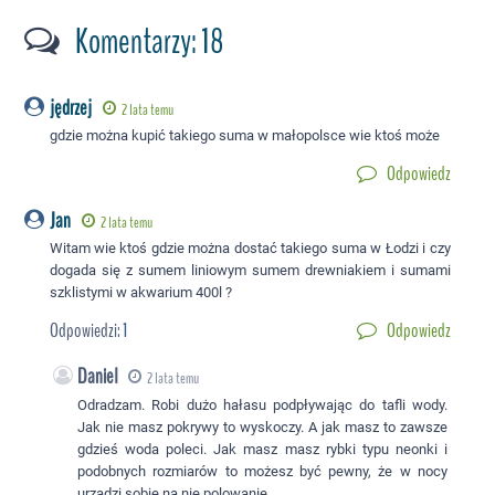
Komentarzy: 18
jędrzej
2 lata temu
gdzie można kupić takiego suma w małopolsce wie ktoś może
Odpowiedz
Jan
2 lata temu
Witam wie ktoś gdzie można dostać takiego suma w Łodzi i czy
dogada się z sumem liniowym sumem drewniakiem i sumami
szklistymi w akwarium 400l ?
Odpowiedzi:
1
Odpowiedz
Daniel
2 lata temu
Odradzam. Robi dużo hałasu podpływając do tafli wody.
Jak nie masz pokrywy to wyskoczy. A jak masz to zawsze
gdzieś woda poleci. Jak masz masz rybki typu neonki i
podobnych rozmiarów to możesz być pewny, że w nocy
urządzi sobie na nie polowanie.