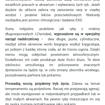
wszelkich pracach w akwarium i wyławianiu tych ryb. Jeżeli
dojdzie do ukłucia zaleca się zanurzenie rany w ciepłej
wodzie i podanie leków przeciwbólowych. Niekiedy
niezbędna jest pomoc chirurgiczna i badanie EKG.
Sumy indyjskie, podobnie jak ryby z rodziny
długowąsowatych (
Clariidae
),
wyposażone są w specjalny
narząd nadskrzelowy
– dwa długie, puste, cylindryczne,
niezbyt silnie ukrwione worki biegnące wzdłuż kręgosłupa,
po jednym z każdej strony ciała, aż do trzonu ogona. Dzięki
niemu mogą oddychać powietrzem atmosferycznym.
Dodatkowo ich ciało produkuje duże ilości śluzu. Te dwie
zdolności umożliwiają im pokonywanie znacznych
dystansów na lądzie np. w celu zmiany zbiornika wodnego,
poszukiwania partnera lub pokarmu.
Prowadzą nocny, przydenny tryb życia.
Zdania na temat
temperamentu są podzielone. Raczej nie przejawiają agresji,
ale może występować w indywidualnych przypadkach lub w
zbyt małych akwariach. Na pewno ryby mieszczące im się
do pyska zostaną potraktowane jako pokarm.