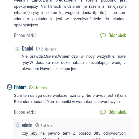
wielkim, żarłocznym predatorem, a fosylis podobno jest
spokojniejszy. Na filmach widziałem je razem z mniejszymi
rybami (kirysy, inne sumiki, węgorki, dania itp. itd.) i ten sum
zdaniem posiadaczy jest w przeciwieństwie do clariasa
spokojniejszy.
Odpowiedzi:
1
Odpowiedz
Daniel
2 lata temu
Nie prawda.Miałem.Wpierniczył w nocy wszystkie małe
ryby.W dodatku robi dużo hałasu i rozchlapuje wodę z
akwarium.Nawet jak i klapa jest.
Robert
7 lat temu
Sum ten osiąga dużo większe rozmiary. Nie prawda jest 38 cm.
Posiadam ponad 40 cm osobniki w warunkach akwariowych.
Odpowiedzi:
1
Odpowiedz
admin
7 lat temu
Czy aby na pewno ten? Z pośród 385 odłowionych