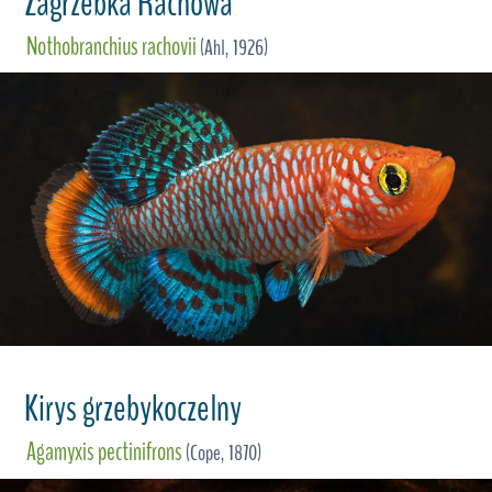
Zagrzebka Rachowa
Nothobranchius rachovii
(Ahl, 1926)
Kirys grzebykoczelny
Agamyxis pectinifrons
(Cope, 1870)