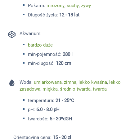
Pokarm:
mrożony
,
suchy
,
żywy
Długość życia:
12 - 18 lat
Akwarium:
bardzo duże
min-pojemność:
280 l
min-długość:
120 cm
Woda:
umiarkowana
,
zimna
,
lekko kwaśna
,
lekko
zasadowa
,
miękka
,
średnio twarda
,
twarda
temperatura:
21 - 25°C
pH:
6.0 - 8.0 pH
twardość:
5 - 30ºdGH
Orientacyjna cena:
15 - 20 zł