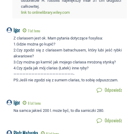
osobników H. fossilis największy miał 31 cm długości
całkowitej.
link to onlinelibrary.wiley.com
Igor
7 lat temu
Z clariasem jest ok. Mam pytania dotyczące fosylisa:
1.Gdzie można go kupić?
2.Czy zgodzi się z clariasem batrachusem, który lubi jeść rybki
akwariowe?
3.Czy można go karmić jak mojego clariasa mrożoną stynką?
4.Czy zjada jak mój clarias (Łatek) inne ryby?
————————————————————-
PS:Jeśli nie zgodzi się z sumem clarias, to sobię odpuszczam.
Odpowiedz
Igor
8 lat temu
Na samca jakieś 200 l. może być, to dla samiczki 280.
Odpowiedz
Piotr Matuszka
8 lat temu