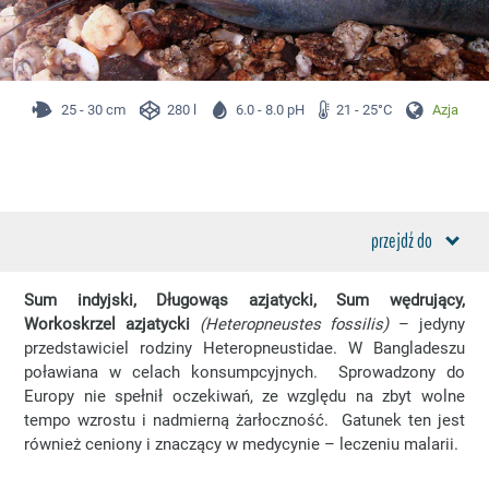
25 - 30 cm
280 l
6.0 - 8.0 pH
21 - 25°C
Azja
przejdź do
Sum indyjski, Długowąs azjatycki, Sum wędrujący,
Workoskrzel azjatycki
(Heteropneustes fossilis)
– jedyny
przedstawiciel rodziny Heteropneustidae. W Bangladeszu
poławiana w celach konsumpcyjnych. Sprowadzony do
Europy nie spełnił oczekiwań, ze względu na zbyt wolne
tempo wzrostu i nadmierną żarłoczność. Gatunek ten jest
również ceniony i znaczący w medycynie – leczeniu malarii.