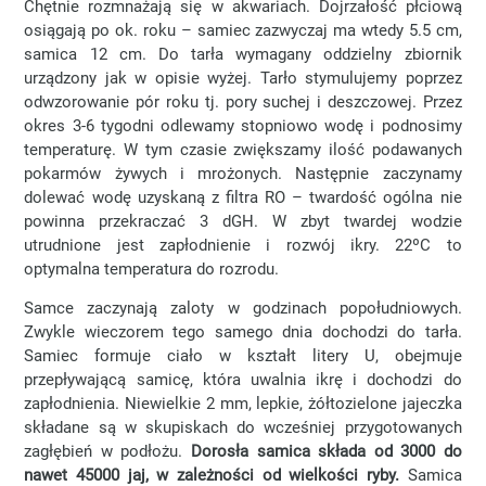
Chętnie rozmnażają się w akwariach. Dojrzałość płciową
osiągają po ok. roku – samiec zazwyczaj ma wtedy 5.5 cm,
samica 12 cm. Do tarła wymagany oddzielny zbiornik
urządzony jak w opisie wyżej. Tarło stymulujemy poprzez
odwzorowanie pór roku tj. pory suchej i deszczowej. Przez
okres 3-6 tygodni odlewamy stopniowo wodę i podnosimy
temperaturę. W tym czasie zwiększamy ilość podawanych
pokarmów żywych i mrożonych. Następnie zaczynamy
dolewać wodę uzyskaną z filtra RO – twardość ogólna nie
powinna przekraczać 3 dGH. W zbyt twardej wodzie
utrudnione jest zapłodnienie i rozwój ikry. 22ºC to
optymalna temperatura do rozrodu.
Samce zaczynają zaloty w godzinach popołudniowych.
Zwykle wieczorem tego samego dnia dochodzi do tarła.
Samiec formuje ciało w kształt litery U, obejmuje
przepływającą samicę, która uwalnia ikrę i dochodzi do
zapłodnienia. Niewielkie 2 mm, lepkie, żółtozielone jajeczka
składane są w skupiskach do wcześniej przygotowanych
zagłębień w podłożu.
Dorosła samica składa od 3000 do
nawet 45000 jaj, w zależności od wielkości ryby.
Samica