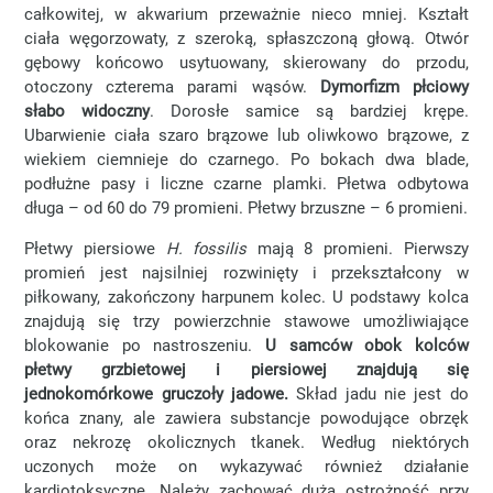
całkowitej, w akwarium przeważnie nieco mniej. Kształt
ciała węgorzowaty, z szeroką, spłaszczoną głową. Otwór
gębowy końcowo usytuowany, skierowany do przodu,
otoczony czterema parami wąsów.
Dymorfizm płciowy
słabo widoczny
. Dorosłe samice są bardziej krępe.
Ubarwienie ciała szaro brązowe lub oliwkowo brązowe, z
wiekiem ciemnieje do czarnego. Po bokach dwa blade,
podłużne pasy i liczne czarne plamki. Płetwa odbytowa
długa – od 60 do 79 promieni. Płetwy brzuszne – 6 promieni.
Płetwy piersiowe
H. fossilis
mają 8 promieni. Pierwszy
promień jest najsilniej rozwinięty i przekształcony w
piłkowany, zakończony harpunem kolec. U podstawy kolca
znajdują się trzy powierzchnie stawowe umożliwiające
blokowanie po nastroszeniu.
U samców obok kolców
płetwy grzbietowej i piersiowej znajdują się
jednokomórkowe gruczoły jadowe.
Skład jadu nie jest do
końca znany, ale zawiera substancje powodujące obrzęk
oraz nekrozę okolicznych tkanek. Według niektórych
uczonych może on wykazywać również działanie
kardiotoksyczne. Należy zachować dużą ostrożność przy