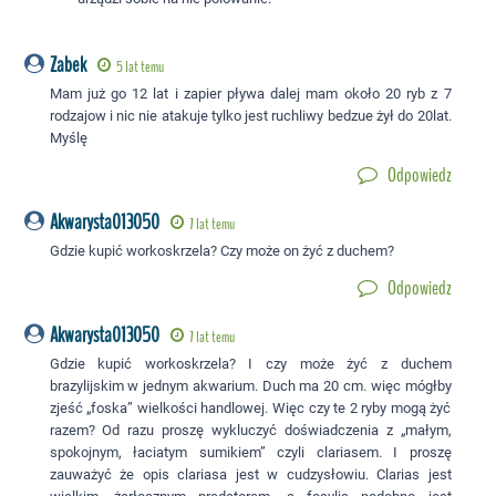
Zabek
5 lat temu
Mam już go 12 lat i zapier pływa dalej mam około 20 ryb z 7
rodzajow i nic nie atakuje tylko jest ruchliwy bedzue żył do 20lat.
Myślę
Odpowiedz
Akwarysta013050
7 lat temu
Gdzie kupić workoskrzela? Czy może on żyć z duchem?
Odpowiedz
Akwarysta013050
7 lat temu
Gdzie kupić workoskrzela? I czy może żyć z duchem
brazylijskim w jednym akwarium. Duch ma 20 cm. więc mógłby
zjeść „foska” wielkości handlowej. Więc czy te 2 ryby mogą żyć
razem? Od razu proszę wykluczyć doświadczenia z „małym,
spokojnym, łaciatym sumikiem” czyli clariasem. I proszę
zauważyć że opis clariasa jest w cudzysłowiu. Clarias jest