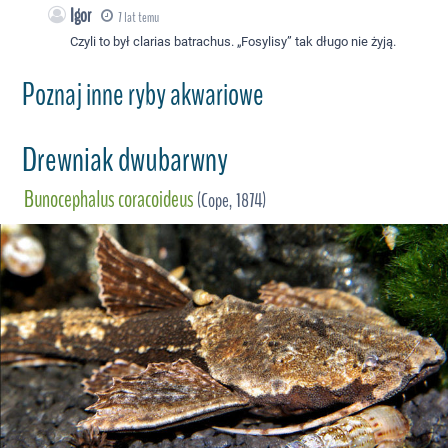
Igor
7 lat temu
Czyli to był clarias batrachus. „Fosylisy” tak długo nie żyją.
Poznaj inne ryby akwariowe
Drewniak dwubarwny
Bunocephalus coracoideus
(Cope, 1874)