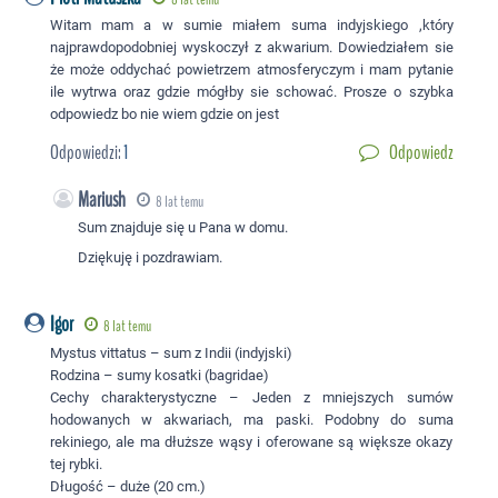
Witam mam a w sumie miałem suma indyjskiego ,który
najprawdopodobniej wyskoczył z akwarium. Dowiedziałem sie
że może oddychać powietrzem atmosferyczym i mam pytanie
ile wytrwa oraz gdzie mógłby sie schować. Prosze o szybka
odpowiedz bo nie wiem gdzie on jest
Odpowiedzi:
1
Odpowiedz
Mariush
8 lat temu
Sum znajduje się u Pana w domu.
Dziękuję i pozdrawiam.
Igor
8 lat temu
Mystus vittatus – sum z Indii (indyjski)
Rodzina – sumy kosatki (bagridae)
Cechy charakterystyczne – Jeden z mniejszych sumów
hodowanych w akwariach, ma paski. Podobny do suma
rekiniego, ale ma dłuższe wąsy i oferowane są większe okazy
tej rybki.
Długość – duże (20 cm.)