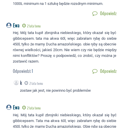
1000L minimum na 1 sztukę będzie rozsdnym minimum.
Odpowiedz
Ewa
2 lata temu
Hej. Mój tata kupił zbrojnika niebieskiego, który okazał się być
gibbicepsem. tata ma akwa 60l, więc zabrałam rybę do siebie
450l, tylko że mamy Ducha amazońskiego. obie ryby są obecnie
równej wielkości, jakieś 20cm. Nie wiem czy nie będzie między
nimi konfliktów? Proszę o podpowiedź, co zrobić, czy można je
zostawić razem.
Odpowiedzi:
1
Odpowiedz
k
2 lata temu
zostaw jak jest, nie powinno być problemów
Ewa
2 lata temu
Hej. Mój tata kupił zbrojniki niebieskiego, który okazał się być
gibbicepsem. Tata ma akwa 60l, więc zabrałam rybę do siebie
450l, tylko że mamy Ducha amazońskiego. Obie ryby są obecnie