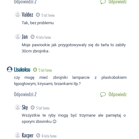
Odpowiedzi:
2
Odpowiedz
Valdez
5 lat temu
Tak, bez problemu
Jan
4 lata temu
Moje pawiookie jak przygotowywały się do tarła to zabiły
30cm zbrojnika .
Lisukoksu
5 lat temu
czy mogę mieć zbrojniki lamparcie z płaskobokiem
tępogłowym, kirysami, brzankami itp.?
Odpowiedzi:
2
Odpowiedz
Sky
5 lat temu
Wszystkie te ryby mogą być trzymane ale pamiętaj o
sporym zbiorniku 😉
Kacper
4 lata temu