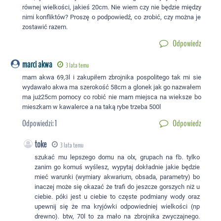
równej wielkości, jakieś 20cm. Nie wiem czy nie będzie między
nimi konfliktów? Proszę o podpowiedź, co zrobić, czy można je
zostawić razem.
Odpowiedz
marci akwa
3 lata temu
mam akwa 69,3l i zakupiłem zbrojnika pospolitego tak mi sie
wydawało akwa ma szerokość 58cm a glonek jak go nazwałem
ma już25cm pomocy co robić nie mam miejsca na wieksze bo
mieszkam w kawalerce a na taką rybe trzeba 500l
Odpowiedzi:
1
Odpowiedz
toke
3 lata temu
szukać mu lepszego domu na olx, grupach na fb. tylko
zanim go komuś wyślesz, wypytaj dokładnie jakie będzie
mieć warunki (wymiary akwarium, obsada, parametry) bo
inaczej może się okazać że trafi do jeszcze gorszych niż u
ciebie. póki jest u ciebie to częste podmiany wody oraz
upewnij się że ma kryjówki odpowiedniej wielkości (np
drewno). btw, 70l to za mało na zbrojnika zwyczajnego.