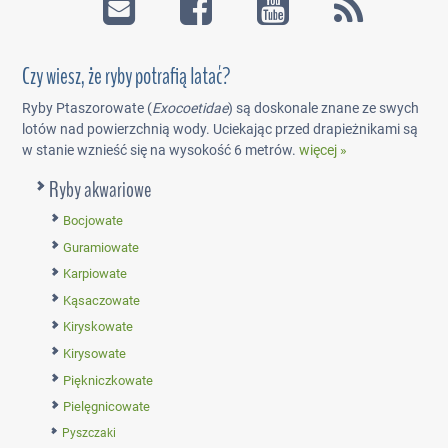
Czy wiesz, że ryby potrafią latać?
Ryby Ptaszorowate (
Exocoetidae
) są doskonale znane ze swych
lotów nad powierzchnią wody. Uciekając przed drapieżnikami są
w stanie wznieść się na wysokość 6 metrów.
więcej »
Ryby akwariowe
Bocjowate
Guramiowate
Karpiowate
Kąsaczowate
Kiryskowate
Kirysowate
Piękniczkowate
Pielęgnicowate
Pyszczaki