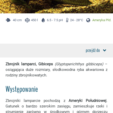
40 cm
450 l
6.5 - 7.5 pH
24 - 28°C
Ameryka Płd.
przejdź do
Zbrojnik lamparci, Gibiceps
(Glyptoperichthys gibbiceps)
–
osiągająca duże rozmiary, słodkowodna ryba akwariowa z
rodziny zbrojnikowatych.
Występowanie
Zbrojniki lamparcie pochodzą z
Ameryki Południowej
.
Gatunek o bardzo szerokim zasięgu, zamieszkuje rzeki i
strumienie zarówno w środkowym i górnym dorzeczu