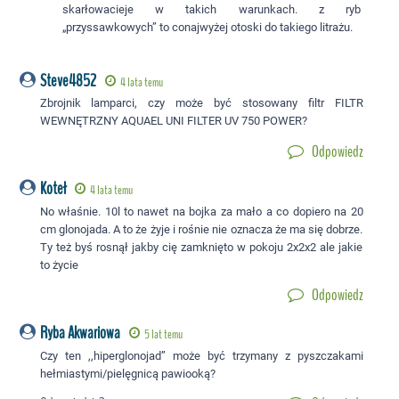
skarłowacieje w takich warunkach. z ryb
„przyssawkowych” to conajwyżej otoski do takiego litrażu.
Steve4852
4 lata temu
Zbrojnik lamparci, czy może być stosowany filtr FILTR
WEWNĘTRZNY AQUAEL UNI FILTER UV 750 POWER?
Odpowiedz
Koteł
4 lata temu
No właśnie. 10l to nawet na bojka za mało a co dopiero na 20
cm glonojada. A to że żyje i rośnie nie oznacza że ma się dobrze.
Ty też byś rosnął jakby cię zamknięto w pokoju 2x2x2 ale jakie
to życie
Odpowiedz
Ryba Akwariowa
5 lat temu
Czy ten ,,hiperglonojad” może być trzymany z pyszczakami
hełmiastymi/pielęgnicą pawiooką?