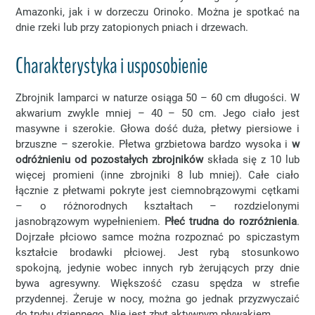
Amazonki, jak i w dorzeczu Orinoko. Można je spotkać na
dnie rzeki lub przy zatopionych pniach i drzewach.
Charakterystyka i usposobienie
Zbrojnik lamparci w naturze osiąga 50 – 60 cm długości. W
akwarium zwykle mniej – 40 – 50 cm. Jego ciało jest
masywne i szerokie. Głowa dość duża, płetwy piersiowe i
brzuszne – szerokie. Płetwa grzbietowa bardzo wysoka i
w
odróżnieniu od pozostałych zbrojników
składa się z 10 lub
więcej promieni (inne zbrojniki 8 lub mniej). Całe ciało
łącznie z płetwami pokryte jest ciemnobrązowymi cętkami
– o różnorodnych kształtach – rozdzielonymi
jasnobrązowym wypełnieniem.
Płeć trudna do rozróżnienia
.
Dojrzałe płciowo samce można rozpoznać po spiczastym
kształcie brodawki płciowej. Jest rybą stosunkowo
spokojną, jedynie wobec innych ryb żerujących przy dnie
bywa agresywny. Większość czasu spędza w strefie
przydennej. Żeruje w nocy, można go jednak przyzwyczaić
do trybu dziennego. Nie jest zbyt aktywnym pływakiem.