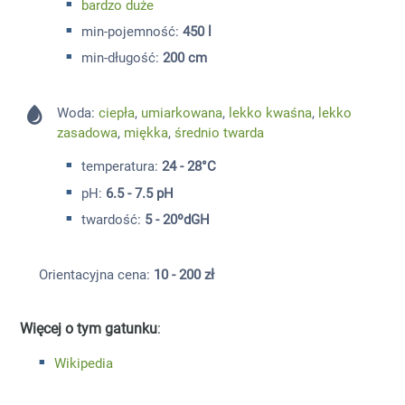
bardzo duże
min-pojemność:
450 l
min-długość:
200 cm
Woda:
ciepła
,
umiarkowana
,
lekko kwaśna
,
lekko
zasadowa
,
miękka
,
średnio twarda
temperatura:
24 - 28°C
pH:
6.5 - 7.5 pH
twardość:
5 - 20ºdGH
Orientacyjna cena:
10 - 200 zł
Więcej o tym gatunku
:
Wikipedia