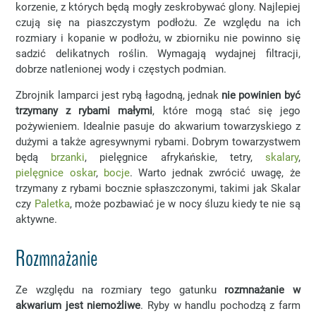
korzenie, z których będą mogły zeskrobywać glony. Najlepiej
czują się na piaszczystym podłożu. Ze względu na ich
rozmiary i kopanie w podłożu, w zbiorniku nie powinno się
sadzić delikatnych roślin. Wymagają wydajnej filtracji,
dobrze natlenionej wody i częstych podmian.
Zbrojnik lamparci jest rybą łagodną, jednak
nie powinien być
trzymany z rybami małymi
, które mogą stać się jego
pożywieniem. Idealnie pasuje do akwarium towarzyskiego z
dużymi a także agresywnymi rybami. Dobrym towarzystwem
będą
brzanki
, pielęgnice afrykańskie, tetry,
skalary
,
pielęgnice oskar
,
bocje
. Warto jednak zwrócić uwagę, że
trzymany z rybami bocznie spłaszczonymi, takimi jak Skalar
czy
Paletka
, może pozbawiać je w nocy śluzu kiedy te nie są
aktywne.
Rozmnażanie
Ze względu na rozmiary tego gatunku
rozmnażanie w
akwarium jest niemożliwe
. Ryby w handlu pochodzą z farm