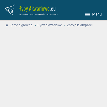
Ryby Akwariowe
.eu
Menu
specjalistyczny serwis akwarystyczny
Strona główna
»
Ryby akwariowe
»
Zbrojnik lamparci