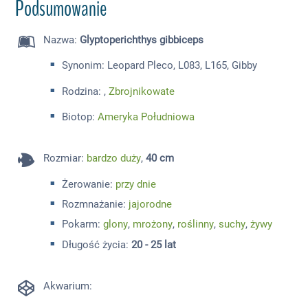
Podsumowanie
Nazwa
:
Glyptoperichthys gibbiceps
Synonim: Leopard Pleco, L083, L165, Gibby
Rodzina: ,
Zbrojnikowate
Biotop:
Ameryka Południowa
Rozmiar
:
bardzo duży
,
40 cm
Żerowanie:
przy dnie
Rozmnażanie:
jajorodne
Pokarm:
glony
,
mrożony
,
roślinny
,
suchy
,
żywy
Długość życia:
20 - 25 lat
Akwarium: