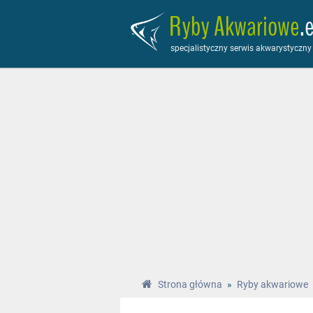
Ryby Akwariowe
.
specjalistyczny serwis akwarystyczny
Strona główna
»
Ryby akwariowe