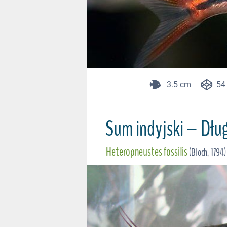
3.5 cm
54 
Sum indyjski – Dłu
Heteropneustes fossilis
(Bloch, 1794)