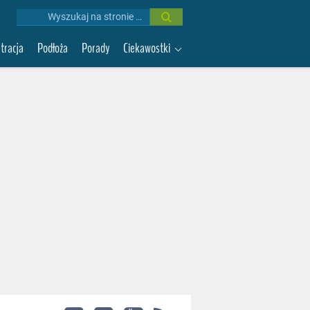
Wyniki
wyszukiwania:
ltracja
Podłoża
Porady
Ciekawostki