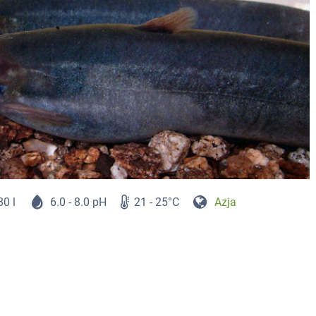
80 l
6.0 - 8.0 pH
21 - 25°C
Azja