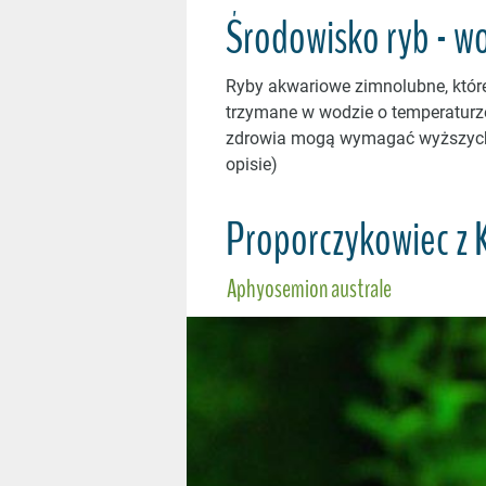
Środowisko ryb - w
Ryby akwariowe zimnolubne, któr
trzymane w wodzie o temperaturze
zdrowia mogą wymagać wyższych 
opisie)
Proporczykowiec z 
Aphyosemion australe