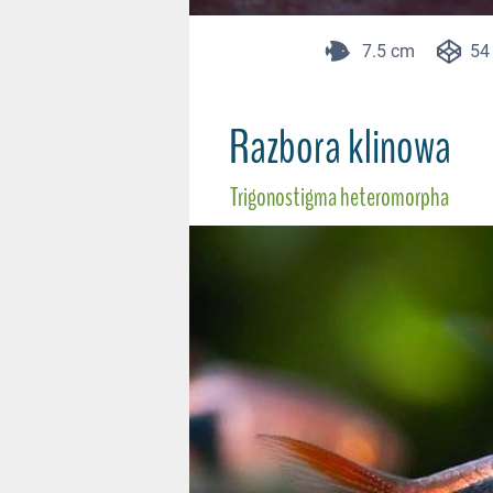
7.5 cm
54 
Razbora klinowa
Trigonostigma heteromorpha