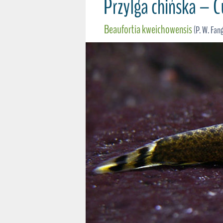
Przylga chińska – 
Beaufortia kweichowensis
(P. W. Fan