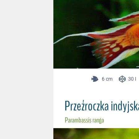
6 cm
30 l
Przeźroczka indyjsk
Parambassis ranga