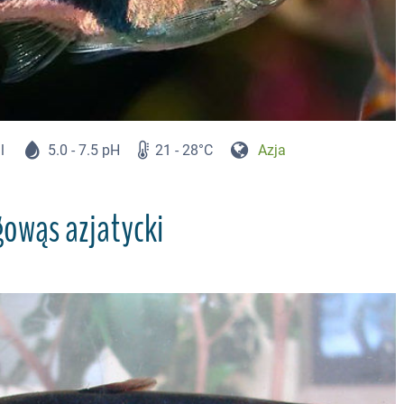
l
5.0 - 7.5 pH
21 - 28°C
Azja
gowąs azjatycki