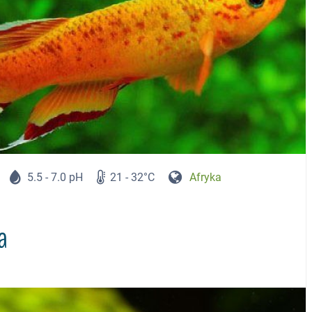
5.5 - 7.0 pH
21 - 32°C
Afryka
a