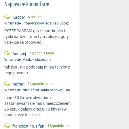
Najnowsze komentarze
Kacper
6 dni temu
W temacie:
Proporczykowiec z Kap Lopez
PSZEPRASZAM gdzie pani kupiła te
rybki bardzo mi na tym zależy z góry
dziękuje za otpowieć
Andrzej
3 tygodnie temu
W temacie:
Miedzik obrzeżony
tak jest . nie podobają mi się te ryby z
tego powodu
Michał
4 tygodnie temu
W temacie:
Niebiański Danio perłowy – Razbora galaxy
mam 80 litrowe akwarium i
zastanawiam sie nad umieszczeniem
25 sztuk galaxy oraz 8-10 kiryskow
panda. czy to nie jest…
francikot no.1 fan
4 tygodnie temu