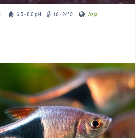
l
6.5 - 8.0 pH
16 - 24°C
Azja