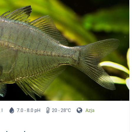
 l
7.0 - 8.0 pH
20 - 28°C
Azja