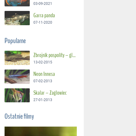
03-09-2021
Garra panda
07-11-2020
Popularne
Zbrojnik pospolity – glonojad
13-02-2015
Neon Innesa
07-02-2013
Skalar – Żaglowiec
27-01-2013
Ostatnie filmy