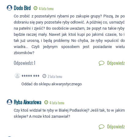
Dodo Bird
4 lata temu
Co zrobić z pozostałymi rybami po zakupie grupy? Piszą, że po
dobraniu się pary pozostałe ryby odłowić. A później co, usmażyć
na patelni i zjeść? Bo osobiście uważam, że popyt na takie ryby
będzie raczej mały. Nawet jak ktoś kupi po jakimś czasie, to i
tak już urosną, i będą problemy. No chyba, że ryby wpuścić do
wiadra… Czyli jedynym sposobem jest posiadanie wielu
zbiorników?
Odpowiedzi:
1
Odpowiedz
***** ***
2 lata temu
Oddać do sklepu akwarystycznego
Ryba Akwariowa
4 lata temu
Czy ktoś widział te ryby w Białej Podlaskiej? Jeśli tak, to w jakim
sklepie? A może ktoś zamawiał?
Odpowiedz