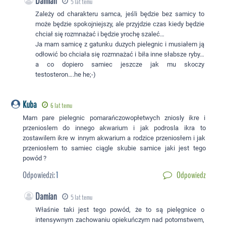
Damian
5 lat temu
Zależy od charakteru samca, jeśli będzie bez samicy to
może będzie spokojniejszy, ale przyjdzie czas kiedy będzie
chciał się rozmnażać i będzie yrochę szaleć…
Ja mam samicę z gatunku duzych pielegnic i musiałem ją
odłowić bo chciała się rozmnażać i biła inne słabsze ryby…
a co dopiero samiec jeszcze jak mu skoczy
testosteron….he he;-)
Kuba
6 lat temu
Mam pare pielegnic pomarańczowopłetwych zniosly ikre i
przenioslem do innego akwarium i jak podrosla ikra to
zostawilem ikre w innym akwarium a rodzice przeniosłem i jak
przeniosłem to samiec ciągle skubie samice jaki jest tego
powód ?
Odpowiedzi:
1
Odpowiedz
Damian
5 lat temu
Właśnie taki jest tego powód, że to są pielęgnice o
intensywnym zachowaniu opiekuńczym nad potomstwem,