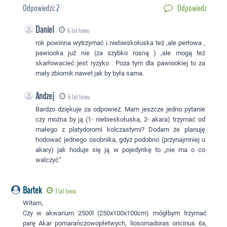
Odpowiedzi:
2
Odpowiedz
Daniel
6 lat temu
rok powinna wytrzymać i niebieskołuska też ,ale perłowa ,
pawiooka już nie (za szybko rosną ) ,ale mogą też
skarłowacieć jest ryzyko . Poza tym dla pawiookiej to za
mały zbiornik nawet jak by była sama.
Andzej
6 lat temu
Bardzo dziękuje za odpowież. Mam jeszcze jedno pytanie
czy można by ją (1- niebieskołuska, 2- akara) trzymać od
małego z platydoromi kolczastymi? Dodam że planuję
hodować jednego osobnika, gdyż podobno (przynajmniej u
akary) jak hoduje się ją w pojedynkę to „nie ma o co
walczyć”
Bartek
7 lat temu
Witam,
Czy w akwarium 2500l (250x100x100cm) mógłbym trzymać
parę Akar pomarańczowopłetwych, liosomadoras oncinus 6x,