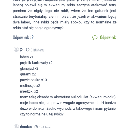
labeo) pojawił się w akwarium, rekin zaczyna atakować tetry,
pomimo że nigdy tego nie robił, wiem że ten gatunek jest
strasznie terytorialny, ale inni pisali, że jeżeli w akwarium będą
dwa labeo, inne rybki będą miały spokój, czy to normalne że
rekin stał się nagle agresywny?
Odpowiedzi:
2
Odpowiedz
:>
3 lata temu
labeo x1
prętnik karłowaty x2
glonojad x2
gurami x2
pawie oczka x13
molinezje x2
miedziki x2
mam taką obsade w akwarium 60l od 3 lat (akwarium od 6)
moje labeo nie jest prawie wogule agresywne,siedzi bardzo
dużo w domku i żadko wychodzi z takowego i mam pytanie
czy to normalne u tej rybki?
damian
1 rok temu