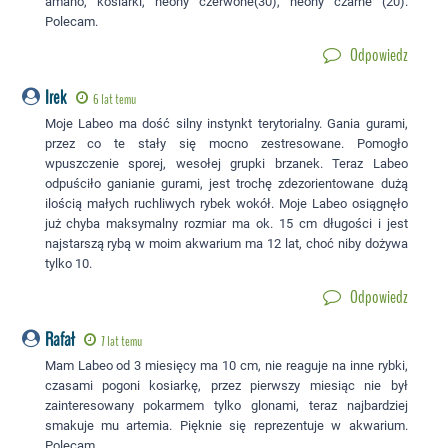
amano, kosiarki, neony czerwone(30), neony czarne (20).
Polecam.
Odpowiedz
Irek
6 lat temu
Moje Labeo ma dość silny instynkt terytorialny. Gania gurami,
przez co te stały się mocno zestresowane. Pomogło
wpuszczenie sporej, wesołej grupki brzanek. Teraz Labeo
odpuściło ganianie gurami, jest trochę zdezorientowane dużą
ilością małych ruchliwych rybek wokół. Moje Labeo osiągnęło
już chyba maksymalny rozmiar ma ok. 15 cm długości i jest
najstarszą rybą w moim akwarium ma 12 lat, choć niby dożywa
tylko 10.
Odpowiedz
Rafał
7 lat temu
Mam Labeo od 3 miesięcy ma 10 cm, nie reaguje na inne rybki,
czasami pogoni kosiarkę, przez pierwszy miesiąc nie był
zainteresowany pokarmem tylko glonami, teraz najbardziej
smakuje mu artemia. Pięknie się reprezentuje w akwarium.
Polecam.