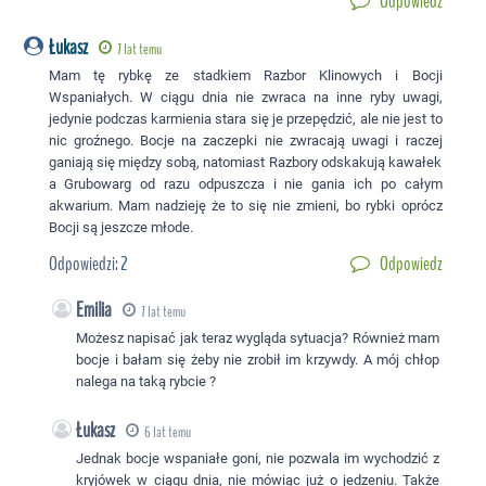
Odpowiedz
Łukasz
7 lat temu
Mam tę rybkę ze stadkiem Razbor Klinowych i Bocji
Wspaniałych. W ciągu dnia nie zwraca na inne ryby uwagi,
jedynie podczas karmienia stara się je przepędzić, ale nie jest to
nic groźnego. Bocje na zaczepki nie zwracają uwagi i raczej
ganiają się między sobą, natomiast Razbory odskakują kawałek
a Grubowarg od razu odpuszcza i nie gania ich po całym
akwarium. Mam nadzieję że to się nie zmieni, bo rybki oprócz
Bocji są jeszcze młode.
Odpowiedzi:
2
Odpowiedz
Emilia
7 lat temu
Możesz napisać jak teraz wygląda sytuacja? Również mam
bocje i bałam się żeby nie zrobił im krzywdy. A mój chłop
nalega na taką rybcie ?
Łukasz
6 lat temu
Jednak bocje wspaniałe goni, nie pozwala im wychodzić z
kryjówek w ciągu dnia, nie mówiąc już o jedzeniu. Także