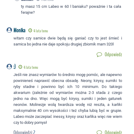
ty masz 15 cm Labeo w 60 l baniaku? poważnie i ta cała
ferajne?
Monika
4 lata temu
witam czy samice dwie będą się ganiać czy to jest śmieć i
samica bo jedna nie daje spokoju drugiej zbiornik mam 320l
Odpowiedz
:)
4 lata temu
Jeśli nie znasz wymiarów to średnio mogę pomóc, ale napewno
powinieneś naprawić obecna obsadę. Neony, kirysy, sumiki to
ryby stadne i powinno być ich 10 minimum. Do takiego
akwarium (zależnie od wymiarów można 2-3 stada z czego
jedno na dno. Więc mogą być kirysy, sumiki i jeden gatunek
neonów. Molinezje wolą twardsza wodę niż reszta, a karliki
maksymalnie 40 cm wysokości i też chyba lubią być w grupie.
Labeo może zaczepiać inessy, kirysy oraz karlika więc nie wiem
czy to dobry pomysł
Odpowiedzi:
2
Odpowiedz