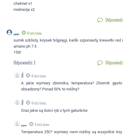
chelmet x1
molinezja x2
Odpowiedz
,.,.,.
4 lata temu
sumik szklisty, kirysek trójpręgi, karlik szponiasty, krewetki red i
amano ph 7.5
150l
Odpowiedzi:
3
Odpowiedz
:)
4 lata temu
A jakie wymiary zbiornika, temperatura? Zbiornik gęsto
obsadzony? Ponad 50% to rośliny?
:)
4 lata temu
Oraz jakie są ilości ryb z tych gatunków
,.,.,.
4 lata temu
Temperatura 25C* wymiary nwm rośliny są wszystkie trzy