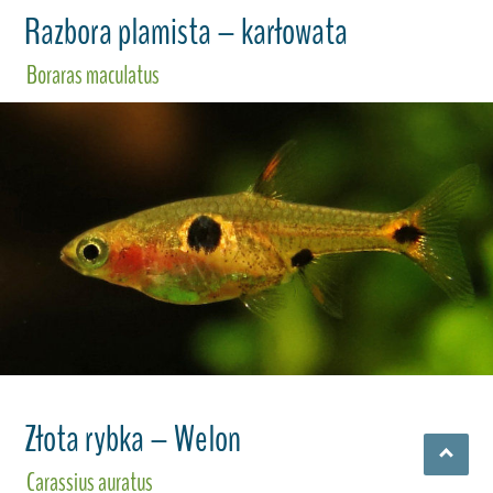
Razbora plamista – karłowata
Boraras maculatus
Złota rybka – Welon
Carassius auratus