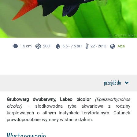
15 cm
200 l
6.5 - 7.5 pH
22 - 26°C
Azja
przejdź do
Grubowarg dwubarwny, Labeo bicolor
(Epalzeorhynchos
bicolor)
– słodkowodna ryba akwariowa z rodziny
karpiowatych o silnym instynkcie terytorialnym. Gatunek
prawdopodobnie wymarły w stanie dzikim.
Występowanie