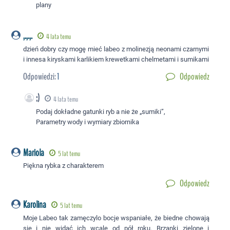
plany
,.,.,.
4 lata temu
dzień dobry czy mogę mieć labeo z molinezją neonami czarnymi
i innesa kiryskami karlikiem krewetkami chelmetami i sumikami
Odpowiedzi:
1
Odpowiedz
:)
4 lata temu
Podaj dokładne gatunki ryb a nie że „sumiki”,
Parametry wody i wymiary zbiornika
Mariola
5 lat temu
Piękna rybka z charakterem
Odpowiedz
Karolina
5 lat temu
Moje Labeo tak zamęczylo bocje wspaniałe, że biedne chowają
się i nie widać ich wcale od pół roku. Brzanki zielone i