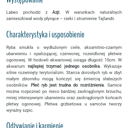
Labeo pochodzi z
Azji
. W warunkach naturalnych
zamieszkiwał wody płynące – rzeki i strumienie Tajlandii.
Charakterystyka i usposobienie
Ryba smukła o wydłużonym ciele, aksamitno-czarnym
ubarwieniu i opalizującej, czerwonej, rozwidlonej płetwie
ogonowej. W hodowli akwariowej osiąga długość 15cm. W
akwarium
najlepiej trzymać jednego osobnika
. Wykazuje
silnie rozwinięty terytorializm. Starcia dorosłych ryb w zbyt
małym zbiorniku mogą kończyć się śmiercią słabszych
osobników.
Płeć ryb jest trudna do rozróżnienia
. Samice
można rozpoznać po nieco bardziej zaokrąglonym brzuchu,
mniej intensywnym ubarwieniu oraz zaokrąglonych końcach
płetwy ogonowej. Płetwa grzbietowa u samców tworzy
wyraźny szpic.
Odżywianie i karmienie