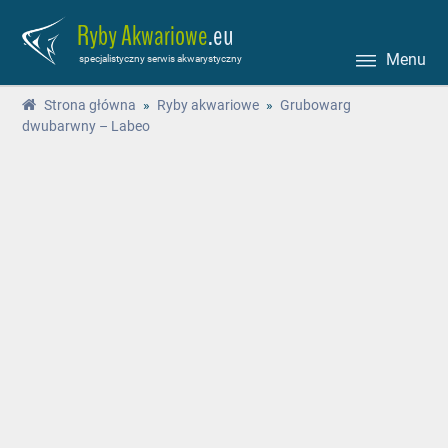
Ryby Akwariowe
.eu
Menu
specjalistyczny serwis akwarystyczny
Strona główna
»
Ryby akwariowe
»
Grubowarg
dwubarwny – Labeo