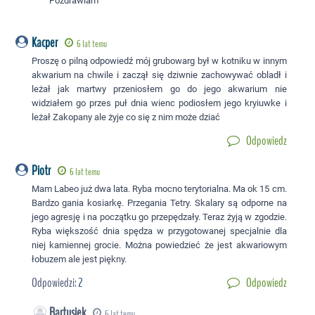
Pozdrawiam
Kacper
6 lat temu
Proszę o pilną odpowiedź mój grubowarg był w kotniku w innym
akwarium na chwile i zaczął się dziwnie zachowywać obladł i
leżał jak martwy przeniosłem go do jego akwarium nie
widziałem go przes puł dnia wienc podiosłem jego kryiuwke i
leżał Zakopany ale żyje co się z nim może dziać
Odpowiedz
Piotr
6 lat temu
Mam Labeo już dwa lata. Ryba mocno terytorialna. Ma ok 15 cm.
Bardzo gania kosiarkę. Przegania Tetry. Skalary są odporne na
jego agresję i na początku go przepędzały. Teraz żyją w zgodzie.
Ryba większość dnia spędza w przygotowanej specjalnie dla
niej kamiennej grocie. Można powiedzieć że jest akwariowym
łobuzem ale jest piękny.
Odpowiedzi:
2
Odpowiedz
Bartusiek
6 lat temu