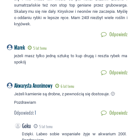
sumatrzańskie też non stop top geniane przez grubowarga.
Skalary mu się nie dały. Kiryskow i neonów nie zaczepia. Myślę
o oddaniu rybki w lepsze ręce. Mam 240l niezbyt wiele roślin i
kryjówek.
Odpowiedz
Marek
5 lat temu
jeżeli masz tylko jedną sztukę to kup drugą i reszta rybek ma
spokój
Odpowiedz
Akwarysta Anonimowy
6 lat temu
Jeżeli kamienie są drobne, z pewnością się dostosuje. 🙂
Pozdrawiam
Odpowiedzi:
1
Odpowiedz
Goku
5 lat temu
Dzięki. Labeo sobie wspaniałe żyje w akwarium 200l.