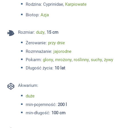
Rodzina: Cyprinidae,
Karpiowate
Biotop:
Azja
Rozmiar
:
duży
,
15 cm
Żerowanie:
przy dnie
Rozmnażanie:
jajorodne
Pokarm:
glony
,
mrożony
,
roślinny
,
suchy
,
żywy
Długość życia:
10 lat
Akwarium:
duże
min-pojemność:
200 l
min-długość:
100 cm