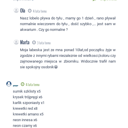
Ola
4 lata temu
Nasz lobelo pływa do tyłu , mamy go 1 dzień , rano pływał
normalnie wieczorem do tyłu , dość szybko ,… jest sam w
akwarium . Czy go normalne ?
Marta
3 lata temu
Moja labeska jest ze mna ponad 10lat,od początku żyje w
zgodzie z innymi rybami niezaleznie od wielkosci,koloru czy
zajmowanego miejsca w zbiorniku. Widocznie trafił nam
sie spokojny osobnik😁
,.,.,.
4 lata temu
sumik szklisty x5
krysek trójpręgi x6
karlik szponiasty x1
krewetki red x8
krewetki amano x5
neon innesa x6
neon czarny x6