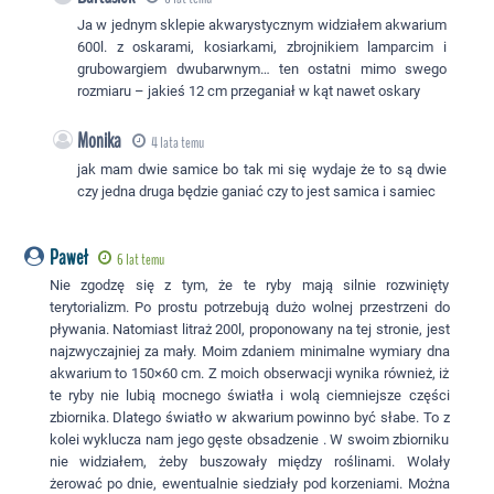
Ja w jednym sklepie akwarystycznym widziałem akwarium
600l. z oskarami, kosiarkami, zbrojnikiem lamparcim i
grubowargiem dwubarwnym… ten ostatni mimo swego
rozmiaru – jakieś 12 cm przeganiał w kąt nawet oskary
Monika
4 lata temu
jak mam dwie samice bo tak mi się wydaje że to są dwie
czy jedna druga będzie ganiać czy to jest samica i samiec
Paweł
6 lat temu
Nie zgodzę się z tym, że te ryby mają silnie rozwinięty
terytorializm. Po prostu potrzebują dużo wolnej przestrzeni do
pływania. Natomiast litraż 200l, proponowany na tej stronie, jest
najzwyczajniej za mały. Moim zdaniem minimalne wymiary dna
akwarium to 150×60 cm. Z moich obserwacji wynika również, iż
te ryby nie lubią mocnego światła i wolą ciemniejsze części
zbiornika. Dlatego światło w akwarium powinno być słabe. To z
kolei wyklucza nam jego gęste obsadzenie . W swoim zbiorniku
nie widziałem, żeby buszowały między roślinami. Wolały
żerować po dnie, ewentualnie siedziały pod korzeniami. Można