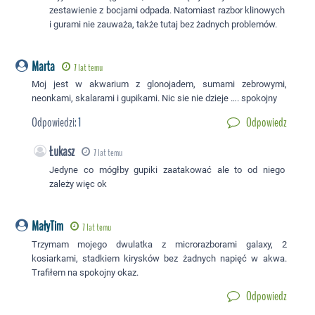
zestawienie z bocjami odpada. Natomiast razbor klinowych
i gurami nie zauważa, także tutaj bez żadnych problemów.
Marta
7 lat temu
Moj jest w akwarium z glonojadem, sumami zebrowymi,
neonkami, skalarami i gupikami. Nic sie nie dzieje …. spokojny
Odpowiedzi:
1
Odpowiedz
Łukasz
7 lat temu
Jedyne co mógłby gupiki zaatakować ale to od niego
zależy więc ok
MałyTim
7 lat temu
Trzymam mojego dwulatka z microrazborami galaxy, 2
kosiarkami, stadkiem kirysków bez żadnych napięć w akwa.
Trafiłem na spokojny okaz.
Odpowiedz