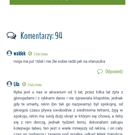
Komentarzy: 94
waldek
3 lata temu
moja ma już 16lat i nie źle sobie radzi jak na staruszka
Odpowiedz
Lila
3 lata temu
Ryba jest u nas w akwarium od 5 lat, przez kilka lat żyła z
glonojadami i z rybkami danio i nie sprawiała kłopotów, jednak
gdy te umarły, rekin (bo tak go nazywamy) był spokojny, od
jakiegoś czasu pływa swobodnie z siedmioma tetrami, żyją w
spokoju, rekin ma swój duży okręt w którym się chowa, a tetry
się z nim dorczą, jednak tydzień temu, dokonałam zakupu
kolejnego labeo, ten jest o wiele mniejszy od rekina, i on cały
czas go podgryza i zagania pod grzałkę, odkąd Nitek (młodszy