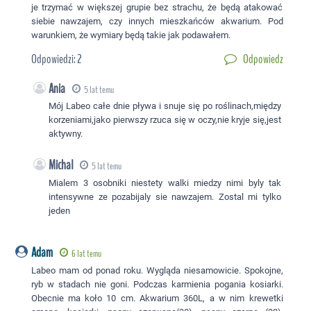
je trzymać w większej grupie bez strachu, że będą atakować
siebie nawzajem, czy innych mieszkańców akwarium. Pod
warunkiem, że wymiary będą takie jak podawałem.
Odpowiedzi:
2
Odpowiedz
Ania
5 lat temu
Mój Labeo całe dnie pływa i snuje się po roślinach,między
korzeniami,jako pierwszy rzuca się w oczy,nie kryje się,jest
aktywny.
Michal
5 lat temu
Mialem 3 osobniki niestety walki miedzy nimi byly tak
intensywne ze pozabijaly sie nawzajem. Zostal mi tylko
jeden
Adam
6 lat temu
Labeo mam od ponad roku. Wygląda niesamowicie. Spokojne,
ryb w stadach nie goni. Podczas karmienia pogania kosiarki.
Obecnie ma koło 10 cm. Akwarium 360L, a w nim krewetki