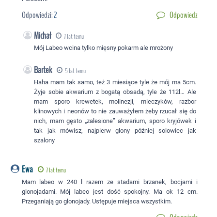
Odpowiedzi:
2
Odpowiedz
Michał
7 lat temu
Mój Labeo wcina tylko mięsny pokarm ale mrożony
Bartek
5 lat temu
Haha mam tak samo, też 3 miesiące tyle że mój ma 5cm.
Żyje sobie akwarium z bogatą obsadą, tyle że 112l… Ale
mam sporo krewetek, molinezji, mieczyków, razbor
klinowych i neonów to nie zauważyłem żeby rzucał się do
nich, mam gęsto „zalesione” akwarium, sporo kryjówek i
tak jak mówisz, najpierw glony później solowiec jak
szalony
Ewa
7 lat temu
Mam labeo w 240 l razem ze stadami brzanek, bocjami i
glonojadami. Mój labeo jest dość spokojny. Ma ok 12 cm.
Przeganiają go glonojady. Ustępuje miejsca wszystkim.