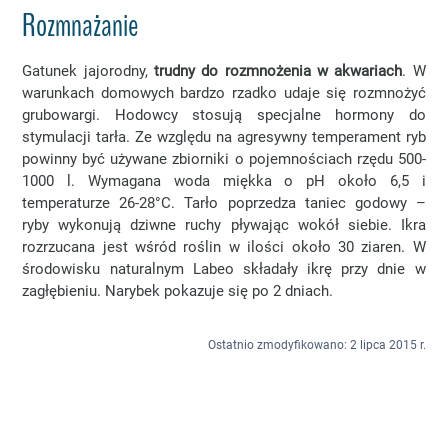
Rozmnażanie
Gatunek jajorodny,
trudny do rozmnożenia w akwariach
. W
warunkach domowych bardzo rzadko udaje się rozmnożyć
grubowargi. Hodowcy stosują specjalne hormony do
stymulacji tarła. Ze względu na agresywny temperament ryb
powinny być używane zbiorniki o pojemnościach rzędu 500-
1000 l. Wymagana woda miękka o pH około 6,5 i
temperaturze 26-28°C. Tarło poprzedza taniec godowy –
ryby wykonują dziwne ruchy pływając wokół siebie. Ikra
rozrzucana jest wśród roślin w ilości około 30 ziaren. W
środowisku naturalnym Labeo składały ikrę przy dnie w
zagłębieniu. Narybek pokazuje się po 2 dniach.
Ostatnio zmodyfikowano: 2 lipca 2015 r.