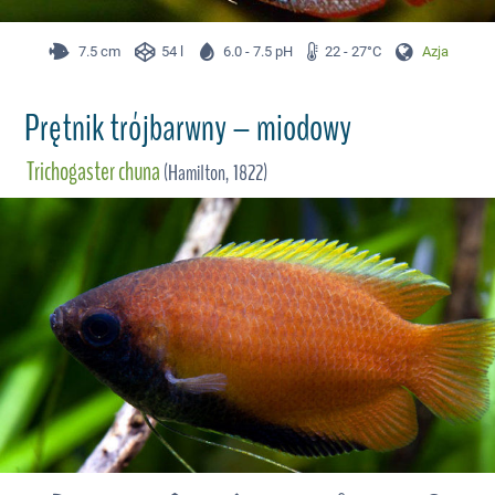
7.5 cm
54 l
6.0 - 7.5 pH
22 - 27°C
Azja
Prętnik trójbarwny – miodowy
Trichogaster chuna
(Hamilton, 1822)