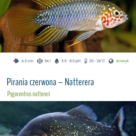
6.5 cm
54 l
5.0 - 8.0 pH
20 - 26°C
Ameryka Pł
Pirania czerwona – Natterera
Pygocentrus nattereri