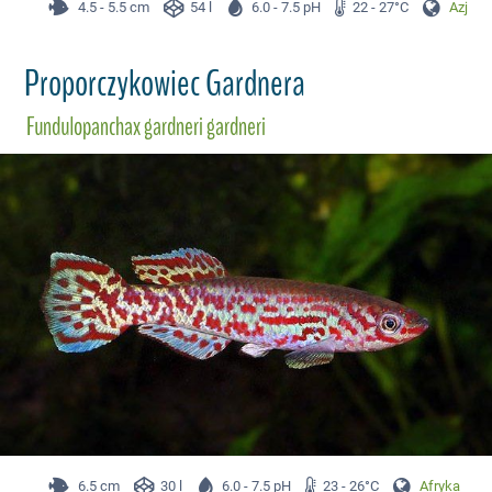
4.5 - 5.5 cm
54 l
6.0 - 7.5 pH
22 - 27°C
Azja
Proporczykowiec Gardnera
Fundulopanchax gardneri gardneri
6.5 cm
30 l
6.0 - 7.5 pH
23 - 26°C
Afryka