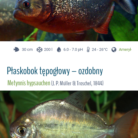
30 cm
200 l
6.0 - 7.0 pH
24 - 26°C
Ameryka P
Płaskobok tępogłowy – ozdobny
Metynnis hypsauchen
(J. P. Müller & Troschel, 1844)