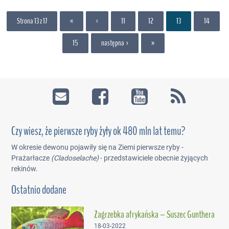
Strona 13 z 17
«
‹
11
12
13
14
15
następna ›
»
Czy wiesz, że pierwsze ryby żyły ok 480 mln lat temu?
W okresie dewonu pojawiły się na Ziemi pierwsze ryby -
Prażarłacze
(Cladoselache)
- przedstawiciele obecnie żyjących
rekinów.
Ostatnio dodane
Zagrzebka afrykańska – Suszec Gunthera
18-03-2022