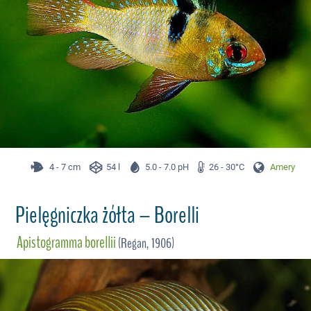
4 - 7 cm
54 l
5.0 - 7.0 pH
26 - 30°C
Ameryka P
Pielęgniczka żółta – Borelli
Apistogramma borellii
(Regan, 1906)