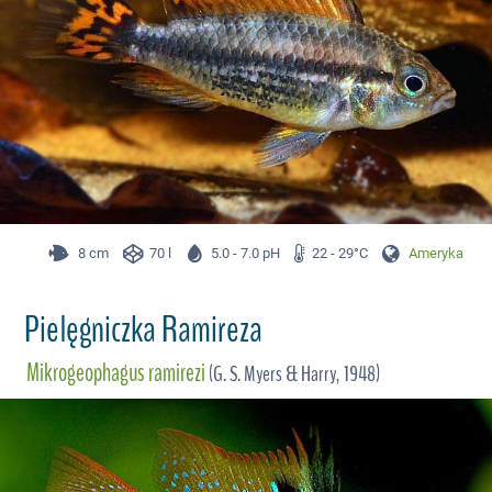
8 cm
70 l
5.0 - 7.0 pH
22 - 29°C
Ameryka Płd.
Pielęgniczka Ramireza
Mikrogeophagus ramirezi
(G. S. Myers & Harry, 1948)