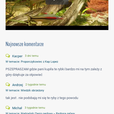
Najnowsze komentarze
Kacper
3 dni temu
W temacie:
Proporczykowiec z Kap Lopez
PSZEPRASZAM gdzie pani kupiła te rybki bardzo mi na tym zależy z
góry dziękuje za otpowieć
Andrzej
2 tygodnie temu
W temacie:
Miedzik obrzeżony
tak jest . nie podobają mi się te ryby z tego powodu
Michał
3 tygodnie temu
W temacie:
Niebiański Danio perłowy – Razbora galaxy