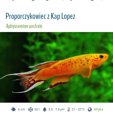
Proporczykowiec z Kap Lopez
Aphyosemion australe
6 cm
30 l
5.5 - 7.0 pH
21 - 32°C
Afryka