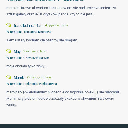
mam 80 litrowe akwarium i zastanawiam sie nad umieszczeniem 25
sztuk galaxy oraz 8-10 kiryskow panda. czy to nie jest…
francikot no.1 fan
4 tygodnie temu
W temacie:
Tęczanka Neonowa
siema stary kocham cię ożeńmy się błagam
May
2 miesiące temu
W temacie:
Głowaczyk barwny
moje chciały tylko żywy...
Marek
2 miesiące temu
W temacie:
Pielęgnica wielobarwna
mam parkę wielobarwnych ,obecnie od tygodnia opiekują się młodymi.
Mam mały problem dorosłe zaczęły skakać w akwarium i wylewać
wodę,…