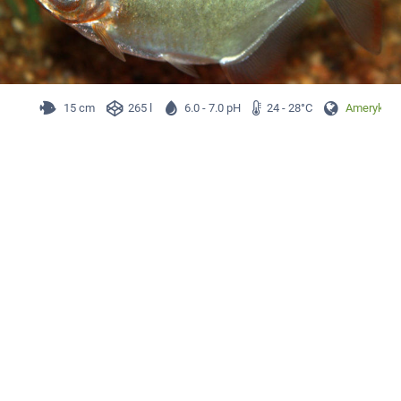
15 cm
265 l
6.0 - 7.0 pH
24 - 28°C
Ameryka P