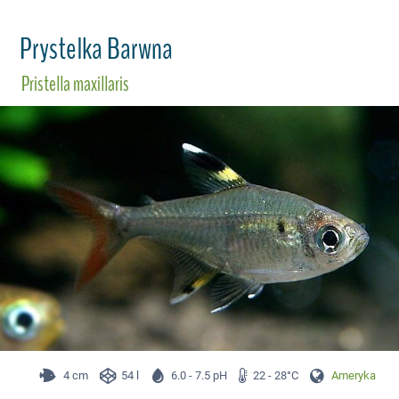
Prystelka Barwna
Pristella maxillaris
4 cm
54 l
6.0 - 7.5 pH
22 - 28°C
Ameryka Płd.