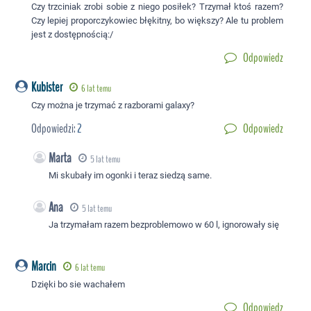
Czy trzciniak zrobi sobie z niego posiłek? Trzymał ktoś razem?
Czy lepiej proporczykowiec błękitny, bo większy? Ale tu problem
jest z dostępnością:/
Odpowiedz
Kubister
6 lat temu
Czy można je trzymać z razborami galaxy?
Odpowiedzi:
2
Odpowiedz
Marta
5 lat temu
Mi skubały im ogonki i teraz siedzą same.
Ana
5 lat temu
Ja trzymałam razem bezproblemowo w 60 l, ignorowały się
Marcin
6 lat temu
Dzięki bo sie wachałem
Odpowiedz