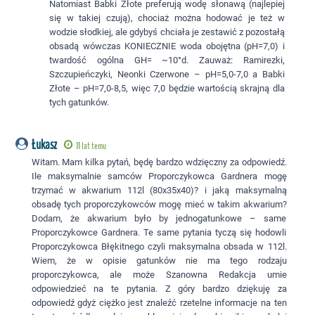
Natomiast Babki Złote preferują wodę słonawą (najlepiej
się w takiej czują), chociaż można hodować je też w
wodzie słodkiej, ale gdybyś chciała je zestawić z pozostałą
obsadą wówczas KONIECZNIE woda obojętna (pH=7,0) i
twardość ogólna GH= ~10°d. Zauważ: Ramirezki,
Szczupieńczyki, Neonki Czerwone – pH=5,0-7,0 a Babki
Złote – pH=7,0-8,5, więc 7,0 będzie wartością skrajną dla
tych gatunków.
Łukasz
11 lat temu
Witam. Mam kilka pytań, będę bardzo wdzięczny za odpowiedź.
Ile maksymalnie samców Proporczykowca Gardnera mogę
trzymać w akwarium 112l (80x35x40)? i jaką maksymalną
obsadę tych proporczykowców mogę mieć w takim akwarium?
Dodam, że akwarium było by jednogatunkowe – same
Proporczykowce Gardnera. Te same pytania tyczą się hodowli
Proporczykowca Błękitnego czyli maksymalna obsada w 112l.
Wiem, że w opisie gatunków nie ma tego rodzaju
proporczykowca, ale może Szanowna Redakcja umie
odpowiedzieć na te pytania. Z góry bardzo dziękuję za
odpowiedź gdyż ciężko jest znaleźć rzetelne informacje na ten