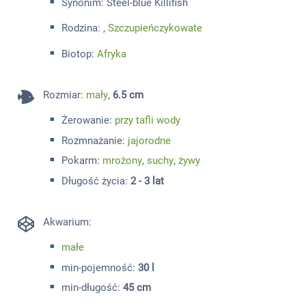
Synonim: Steel-blue Killifish
Rodzina: ,
Szczupieńczykowate
Biotop:
Afryka
Rozmiar
:
mały
,
6.5 cm
Żerowanie:
przy tafli wody
Rozmnażanie:
jajorodne
Pokarm:
mrożony
,
suchy
,
żywy
Długość życia:
2 - 3 lat
Akwarium:
małe
min-pojemność:
30 l
min-długość:
45 cm