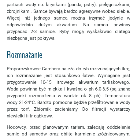
partiach wody np. kiryskami (panda, pstry), pielęgniczkami,
zbrojnikami. Samce bywają bardzo agresywne wobec siebie.
Więcej niż jednego samca można trzymać jedynie w
odpowiednio dużym akwarium. Na samca powinny
przypadać 2-3 samice. Ryby mogą wyskakiwać dlatego
niezbędna jest pokrywa.
Rozmnażanie
Proporczykowce Gardnera należą do ryb rozrzucających ikrę,
ich rozmnażanie jest stosunkowo łatwe. Wymagane jest
przygotowanie 10-15 litrowego akwarium tarliskowego.
Woda powinna być miękka i kwaśna o ph 6.0-6.5 (są znane
przypadki rozmnożenia w wodzie ok 8 ph). Temperatura
wody 21-24°C. Bardzo pomocne będzie przefiltrowanie wody
przez torf. Zbiornik zacieniamy. Do filtracji wystarczy
niewielki filtr gąbkowy.
Hodowcy, przed planowanym tarłem, zalecają oddzielenie
samic od samców oraz obfite karmienie zróżnicowanym,