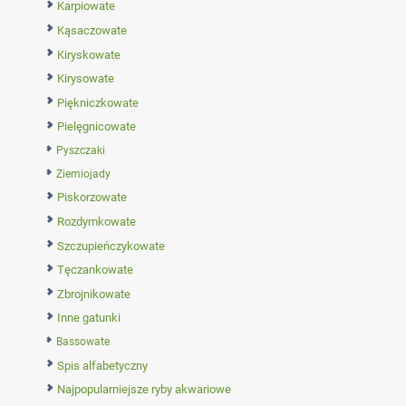
Karpiowate
Kąsaczowate
Kiryskowate
Kirysowate
Piękniczkowate
Pielęgnicowate
Pyszczaki
Ziemiojady
Piskorzowate
Rozdymkowate
Szczupieńczykowate
Tęczankowate
Zbrojnikowate
Inne gatunki
Bassowate
Spis alfabetyczny
Najpopularniejsze ryby akwariowe