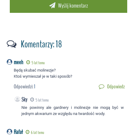
Komentarzy: 18
meeh
5 lat temu
Będą skubać molinezje?
Ktoś wymieszał je w taki sposób?
Odpowiedzi:
1
Odpowiedz
Sky
5 lat temu
Nie powinny ale gardnery i molinezje nie mogą być w
jednym akwarium ze względu na twardość wody.
Rafał
6 lat temu