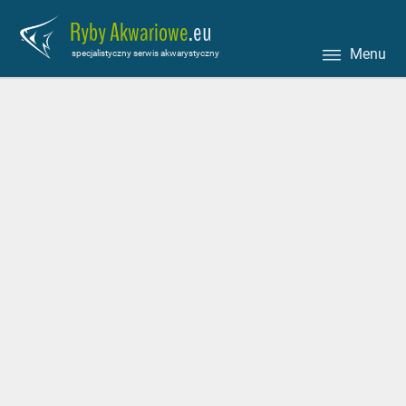
Ryby Akwariowe
.eu
Menu
specjalistyczny serwis akwarystyczny