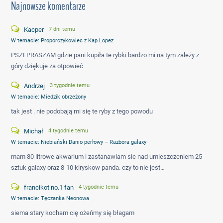
Najnowsze komentarze
Kacper
7 dni temu
W temacie:
Proporczykowiec z Kap Lopez
PSZEPRASZAM gdzie pani kupiła te rybki bardzo mi na tym zależy z
góry dziękuje za otpowieć
Andrzej
3 tygodnie temu
W temacie:
Miedzik obrzeżony
tak jest . nie podobają mi się te ryby z tego powodu
Michał
4 tygodnie temu
W temacie:
Niebiański Danio perłowy – Razbora galaxy
mam 80 litrowe akwarium i zastanawiam sie nad umieszczeniem 25
sztuk galaxy oraz 8-10 kiryskow panda. czy to nie jest…
francikot no.1 fan
4 tygodnie temu
W temacie:
Tęczanka Neonowa
siema stary kocham cię ożeńmy się błagam