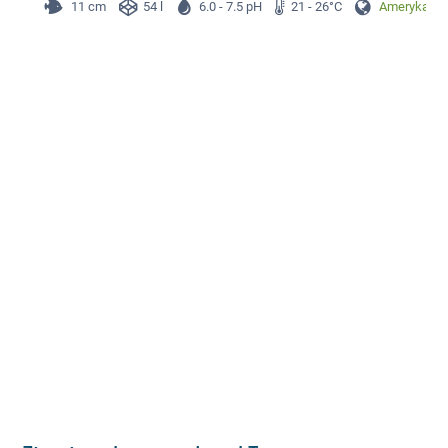
11 cm
54 l
6.0 - 7.5 pH
21 - 26°C
Ameryka Pł