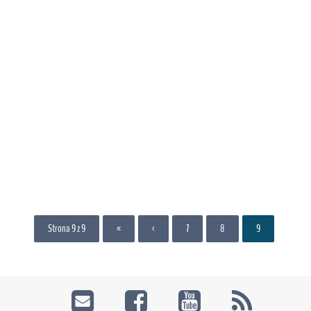
Strona 9 z 9
«
‹
7
8
9