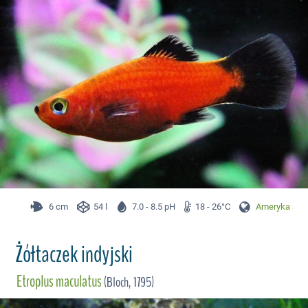
6 cm
54 l
7.0 - 8.5 pH
18 - 26°C
Ameryka Śr.
Żółtaczek indyjski
Etroplus maculatus
(Bloch, 1795)