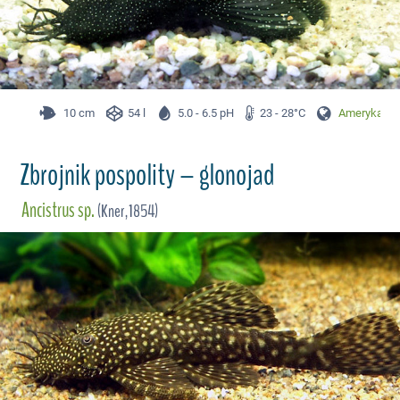
10 cm
54 l
5.0 - 6.5 pH
23 - 28°C
Ameryka Pł
Zbrojnik pospolity – glonojad
Ancistrus sp.
(Kner,1854)