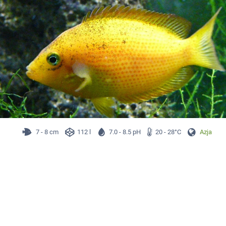
7 - 8 cm
112 l
7.0 - 8.5 pH
20 - 28°C
Azja