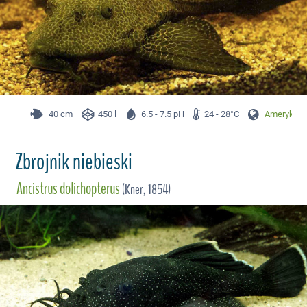
40 cm
450 l
6.5 - 7.5 pH
24 - 28°C
Ameryka P
Zbrojnik niebieski
Ancistrus dolichopterus
(Kner, 1854)