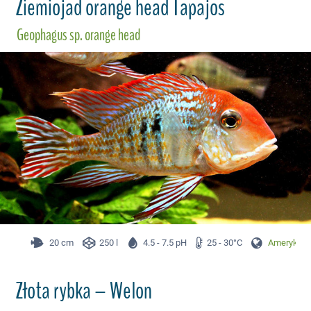
Ziemiojad orange head Tapajos
Geophagus sp. orange head
20 cm
250 l
4.5 - 7.5 pH
25 - 30°C
Ameryka P
Złota rybka – Welon