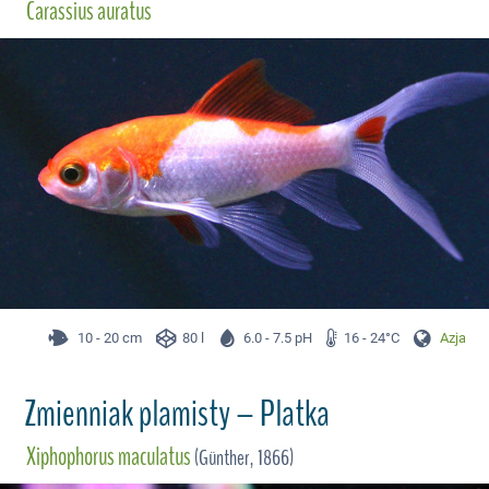
Carassius auratus
10 - 20 cm
80 l
6.0 - 7.5 pH
16 - 24°C
Azja
Zmienniak plamisty – Platka
Xiphophorus maculatus
(Günther, 1866)