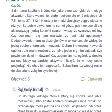
Cześć,
4 dni temu kupiłam 6 Otosków jako pierwsze rybki do mojego
akwarium, które wcześniej stało i dojrzewało ok 2 miesięcy, ph
7,5 , temp 27 , 112 l. Niestety ten najdrobniejszy ciągle siedzi w
różnych kątach w akwarium na samej górze, gdy inne powoli się
aklimatyzują , jedzą korzeń i czasem widzę, że czyszczą rośliny.
Czy powinnam się tym martwić, że jest taki apatyczny?
Dodatkowo nie mam za dużo glonów w akwarium, ale widzę, że
jedzą trochę z kamienia i korzenia. Dałam im wczoraj kawałek
ogórka , ale mam wrażenie, że tylko jeden się nim zajadał. Czy
powinnam dalej im dawać? Czy zostawiać np. ogórek w środku
na noc kiedy są bardziej aktywne i liczyć, że w nocy sobie
podjedzą? Nie chce ich zagłodzić… Zakupiłam już więcej roślin
do akwarium, żeby im było lepiej.
Odpowiedzi:
5
Odpowiedz
Sky[Kiedyś Michał]
6 lat temu
Co do tego jednego otoska który się chowa jest kilka
możliwości, albo został kozłem ofiarnym i inne otoski go
przeganiają, może jest na coś chory… Większość ryb przez
okres kilku dni w nowym akwarium mogą nic nie jeść przez