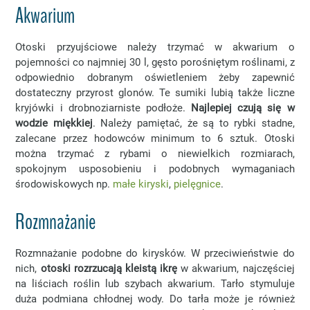
Akwarium
Otoski przyujściowe należy trzymać w akwarium o
pojemności co najmniej 30 l, gęsto porośniętym roślinami, z
odpowiednio dobranym oświetleniem żeby zapewnić
dostateczny przyrost glonów. Te sumiki lubią także liczne
kryjówki i drobnoziarniste podłoże.
Najlepiej czują się w
wodzie miękkiej
. Należy pamiętać, że są to rybki stadne,
zalecane przez hodowców minimum to 6 sztuk. Otoski
można trzymać z rybami o niewielkich rozmiarach,
spokojnym usposobieniu i podobnych wymaganiach
środowiskowych np.
małe kiryski
,
pielęgnice
.
Rozmnażanie
Rozmnażanie podobne do kirysków. W przeciwieństwie do
nich,
otoski rozrzucają kleistą ikrę
w akwarium, najczęściej
na liściach roślin lub szybach akwarium. Tarło stymuluje
duża podmiana chłodnej wody. Do tarła może je również