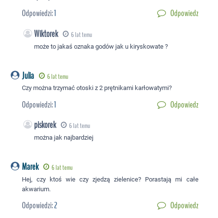
Odpowiedzi:
1
Odpowiedz
Wiktorek
6 lat temu
może to jakaś oznaka godów jak u kiryskowate ?
Julia
6 lat temu
Czy można trzymać otoski z 2 prętnikami karłowatymi?
Odpowiedzi:
1
Odpowiedz
piskorek
6 lat temu
można jak najbardziej
Marek
6 lat temu
Hej, czy ktoś wie czy zjedzą zielenice? Porastają mi całe
akwarium.
Odpowiedzi:
2
Odpowiedz