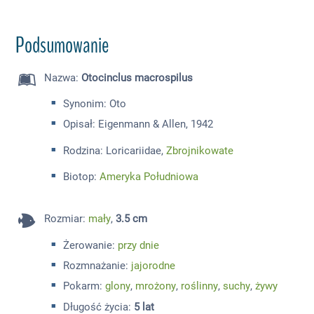
Podsumowanie
Nazwa
:
Otocinclus macrospilus
Synonim: Oto
Opisał: Eigenmann & Allen, 1942
Rodzina: Loricariidae,
Zbrojnikowate
Biotop:
Ameryka Południowa
Rozmiar
:
mały
,
3.5 cm
Żerowanie:
przy dnie
Rozmnażanie:
jajorodne
Pokarm:
glony
,
mrożony
,
roślinny
,
suchy
,
żywy
Długość życia:
5 lat