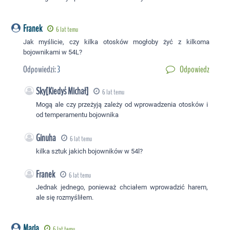
Franek
6 lat temu
Jak myślicie, czy kilka otosków mogłoby żyć z kilkoma
bojownikami w 54L?
Odpowiedzi:
3
Odpowiedz
Sky[Kiedyś Michał]
6 lat temu
Mogą ale czy przeżyją zależy od wprowadzenia otosków i
od temperamentu bojownika
Ginuha
6 lat temu
kilka sztuk jakich bojowników w 54l?
Franek
6 lat temu
Jednak jednego, ponieważ chciałem wprowadzić harem,
ale się rozmyśliłem.
Maria
6 lat temu