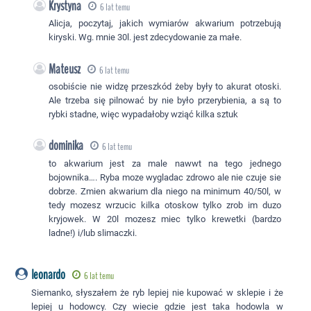
Krystyna
6 lat temu
Alicja, poczytaj, jakich wymiarów akwarium potrzebują
kiryski. Wg. mnie 30l. jest zdecydowanie za małe.
Mateusz
6 lat temu
osobiście nie widzę przeszkód żeby były to akurat otoski.
Ale trzeba się pilnować by nie było przerybienia, a są to
rybki stadne, więc wypadałoby wziąć kilka sztuk
dominika
6 lat temu
to akwarium jest za male nawwt na tego jednego
bojownika…. Ryba moze wygladac zdrowo ale nie czuje sie
dobrze. Zmien akwarium dla niego na minimum 40/50l, w
tedy mozesz wrzucic kilka otoskow tylko zrob im duzo
kryjowek. W 20l mozesz miec tylko krewetki (bardzo
ladne!) i/lub slimaczki.
leonardo
6 lat temu
Siemanko, słyszałem że ryb lepiej nie kupować w sklepie i że
lepiej u hodowcy. Czy wiecie gdzie jest taka hodowla w