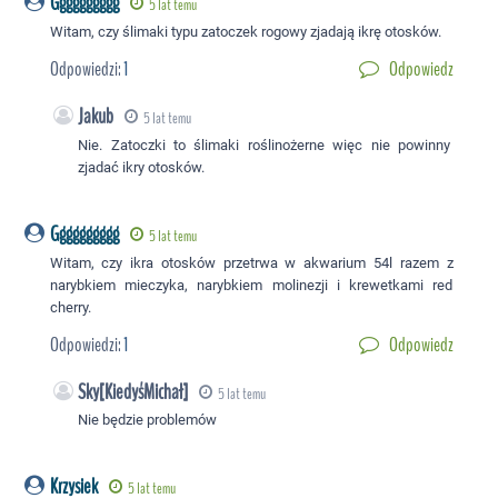
Gggggggggg
5 lat temu
Witam, czy ślimaki typu zatoczek rogowy zjadają ikrę otosków.
Odpowiedzi:
1
Odpowiedz
Jakub
5 lat temu
Nie. Zatoczki to ślimaki roślinożerne więc nie powinny
zjadać ikry otosków.
Gggggggggg
5 lat temu
Witam, czy ikra otosków przetrwa w akwarium 54l razem z
narybkiem mieczyka, narybkiem molinezji i krewetkami red
cherry.
Odpowiedzi:
1
Odpowiedz
Sky[KiedyśMichał]
5 lat temu
Nie będzie problemów
Krzysiek
5 lat temu