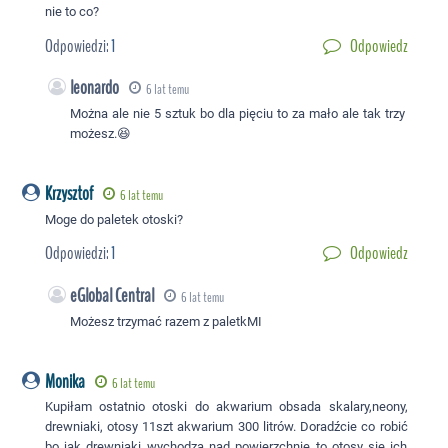
nie to co?
Odpowiedzi:
1
Odpowiedz
leonardo
6 lat temu
Można ale nie 5 sztuk bo dla pięciu to za mało ale tak trzy
możesz.😆
Krzysztof
6 lat temu
Moge do paletek otoski?
Odpowiedzi:
1
Odpowiedz
eGlobal Central
6 lat temu
Możesz trzymać razem z paletkMI
Monika
6 lat temu
Kupiłam ostatnio otoski do akwarium obsada skalary,neony,
drewniaki, otosy 11szt akwarium 300 litrów. Doradźcie co robić
bo jak drewniaki wychodzą nad powierzchnię to otosy się ich