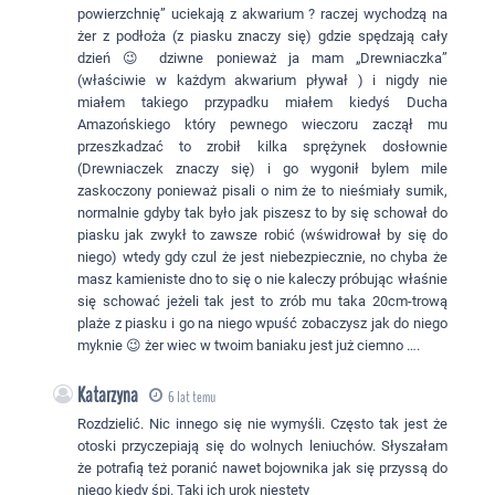
powierzchnię” uciekają z akwarium ? raczej wychodzą na
żer z podłoża (z piasku znaczy się) gdzie spędzają cały
dzień 😉 dziwne ponieważ ja mam „Drewniaczka”
(właściwie w każdym akwarium pływał ) i nigdy nie
miałem takiego przypadku miałem kiedyś Ducha
Amazońskiego który pewnego wieczoru zaczął mu
przeszkadzać to zrobił kilka sprężynek dosłownie
(Drewniaczek znaczy się) i go wygonił bylem mile
zaskoczony ponieważ pisali o nim że to nieśmiały sumik,
normalnie gdyby tak było jak piszesz to by się schował do
piasku jak zwykł to zawsze robić (wświdrował by się do
niego) wtedy gdy czul że jest niebezpiecznie, no chyba że
masz kamieniste dno to się o nie kaleczy próbując właśnie
się schować jeżeli tak jest to zrób mu taka 20cm-trową
plaże z piasku i go na niego wpuść zobaczysz jak do niego
myknie 😉 żer wiec w twoim baniaku jest już ciemno ….
Katarzyna
6 lat temu
Rozdzielić. Nic innego się nie wymyśli. Często tak jest że
otoski przyczepiają się do wolnych leniuchów. Słyszałam
że potrafią też poranić nawet bojownika jak się przyssą do
niego kiedy śpi. Taki ich urok niestety