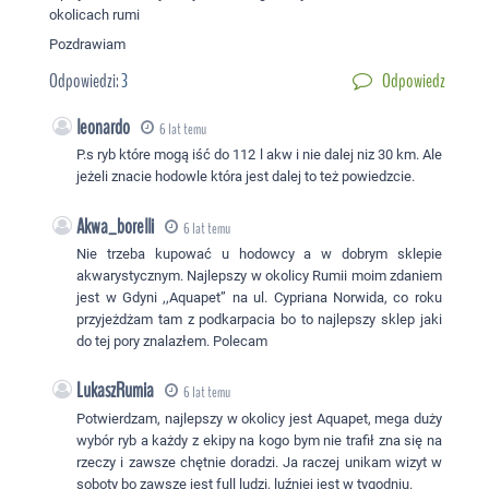
okolicach rumi
Pozdrawiam
Odpowiedzi:
3
Odpowiedz
leonardo
6 lat temu
P.s ryb które mogą iść do 112 l akw i nie dalej niz 30 km. Ale
jeżeli znacie hodowle która jest dalej to też powiedzcie.
Akwa_borelli
6 lat temu
Nie trzeba kupować u hodowcy a w dobrym sklepie
akwarystycznym. Najlepszy w okolicy Rumii moim zdaniem
jest w Gdyni ,,Aquapet” na ul. Cypriana Norwida, co roku
przyjeżdżam tam z podkarpacia bo to najlepszy sklep jaki
do tej pory znalazłem. Polecam
LukaszRumia
6 lat temu
Potwierdzam, najlepszy w okolicy jest Aquapet, mega duży
wybór ryb a każdy z ekipy na kogo bym nie trafił zna się na
rzeczy i zawsze chętnie doradzi. Ja raczej unikam wizyt w
soboty bo zawsze jest full ludzi, luźniej jest w tygodniu.