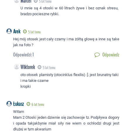
Marcel
5 lat temu
U mnie są 4 otoski w 60 litrach żywe i bez oznak stresu,
bradzo pocieszne rybki.
Arek
5 lat temu
Hej mój otosek jest cały czarny i ma żółtą głowę a inne są take
jak na foto ?
Odpowiedzi:
1
Odpowiedz
Wiktorek
5 lat temu
oto otosek plamisty (otocinklus flexilis) :]. jest brunatny taki
i ma takie czarne
kropki
Łukasz
6 lat temu
Witam
Mam 2 Otoski jeden dziwnie się zachowoje tz. Podpływa dogory
i opada takjakbynie miał siły nie wiem o ochłodzi drugi jest
dłużej w tym akwarium