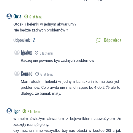
Orcia
6 lat temu
Otoski i helenki w jednym akwarium ?
Nie będzie żadnych problemów ?
Odpowiedzi:
2
Odpowiedz
Igralux
6 lat temu
Raczej nie powinno być żadnych problemów
Konrad
6 lat temu
Mam otoski i helenki w jednym baniaku i nie ma żadnych
problemów. Co prawda nie ma ich sporo bo 4 do 2 🙃 ale to
dlatego, że baniak mały.
Igor
6 lat temu
w moim świeżym akwarium z bojownikiem zauważyłem że
zaczęły rosnąć glony.
czy można mimo wszystko trzymać otoski w kostce 20l a jak