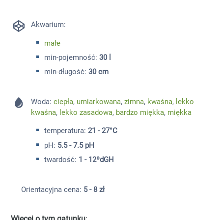
Akwarium:
małe
min-pojemność:
30 l
min-długość:
30 cm
Woda:
ciepła
,
umiarkowana
,
zimna
,
kwaśna
,
lekko
kwaśna
,
lekko zasadowa
,
bardzo miękka
,
miękka
temperatura:
21 - 27°C
pH:
5.5 - 7.5 pH
twardość:
1 - 12ºdGH
Orientacyjna cena:
5 - 8 zł
Więcej o tym gatunku
: