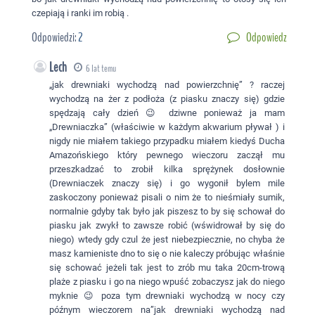
czepiają i ranki im robią .
Odpowiedzi:
2
Odpowiedz
Lech
6 lat temu
„jak drewniaki wychodzą nad powierzchnię” ? raczej
wychodzą na żer z podłoża (z piasku znaczy się) gdzie
spędzają cały dzień 😉 dziwne ponieważ ja mam
„Drewniaczka” (właściwie w każdym akwarium pływał ) i
nigdy nie miałem takiego przypadku miałem kiedyś Ducha
Amazońskiego który pewnego wieczoru zaczął mu
przeszkadzać to zrobił kilka sprężynek dosłownie
(Drewniaczek znaczy się) i go wygonił bylem mile
zaskoczony ponieważ pisali o nim że to nieśmiały sumik,
normalnie gdyby tak było jak piszesz to by się schował do
piasku jak zwykł to zawsze robić (wświdrował by się do
niego) wtedy gdy czul że jest niebezpiecznie, no chyba że
masz kamieniste dno to się o nie kaleczy próbując właśnie
się schować jeżeli tak jest to zrób mu taka 20cm-trową
plaże z piasku i go na niego wpuść zobaczysz jak do niego
myknie 😉 poza tym drewniaki wychodzą w nocy czy
późnym wieczorem na”jak drewniaki wychodzą nad