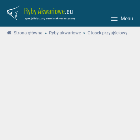
Ryby Akwariowe
.eu
Menu
specjalistyczny serwis akwarystyczny
Strona główna
»
Ryby akwariowe
»
Otosek przyujściowy