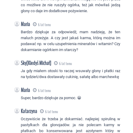
co możliwe że nie ruszyły ogórka, też jak mówiłaś jedzą
glony co daje im dodatkowe pożywienie.
Maria
6 lat temu
Bardzo dziękuje za odpowiedź, mam nadzieję, że ten
maluch przeżyje. A czy jest jakaś karma, którą można im
podawać np. w celu uzupełnienia minerałów i witamin? Czy
dokarmianie ogórkiem im starczy?
Sky[Kiedyś Michał]
6 lat temu
Ja gdy miałem otoski to raczej wsuwały glony i płatki raz
na tydzień/dwa dostawały cukinię, sałatę albo marchewkę
Maria
6 lat temu
Super, bardzo dziękuje za pomoc. 😀
Katarzyna
6 lat temu
Oczywiście że trzeba je dokarmiać. najlepiej spiruliną w
pastylkach dla glonojadów. ja nie polecam karmy w
płatkach bo konserwowana jest azotynem który w