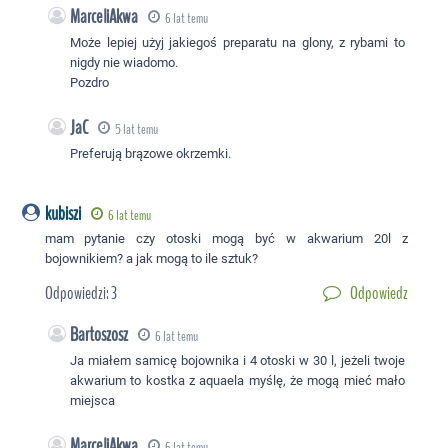
MarceliAkwa
6 lat temu
Może lepiej użyj jakiegoś preparatu na glony, z rybami to
nigdy nie wiadomo.
Pozdro
JaC
5 lat temu
Preferują brązowe okrzemki.
kubiszi
6 lat temu
mam pytanie czy otoski mogą być w akwarium 20l z
bojownikiem? a jak mogą to ile sztuk?
Odpowiedzi:
3
Odpowiedz
Bartoszosz
6 lat temu
Ja miałem samicę bojownika i 4 otoski w 30 l, jeżeli twoje
akwarium to kostka z aquaela myślę, że mogą mieć mało
miejsca
MarceliAkwa
6 lat temu