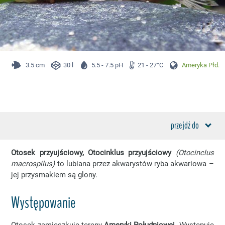
3.5 cm
30 l
5.5 - 7.5 pH
21 - 27°C
Ameryka Płd.
przejdź do
Otosek przyujściowy, Otocinklus przyujściowy
(Otocinclus
macrospilus)
to lubiana przez akwarystów ryba akwariowa –
jej przysmakiem są glony.
Występowanie