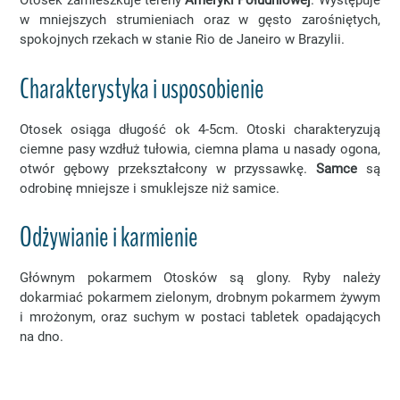
Otosek zamieszkuje tereny
Ameryki Południowej
. Występuje
w mniejszych strumieniach oraz w gęsto zarośniętych,
spokojnych rzekach w stanie Rio de Janeiro w Brazylii.
Charakterystyka i usposobienie
Otosek osiąga długość ok 4-5cm. Otoski charakteryzują
ciemne pasy wzdłuż tułowia, ciemna plama u nasady ogona,
otwór gębowy przekształcony w przyssawkę.
Samce
są
odrobinę mniejsze i smuklejsze niż samice.
Odżywianie i karmienie
Głównym pokarmem Otosków są glony. Ryby należy
dokarmiać pokarmem zielonym, drobnym pokarmem żywym
i mrożonym, oraz suchym w postaci tabletek opadających
na dno.