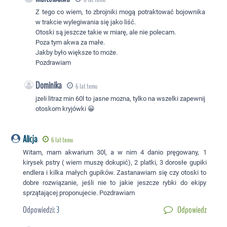
Z tego co wiem, to zbrojniki mogą potraktować bojownika
w trakcie wylegiwania się jako liść.
Otoski są jeszcze takie w miarę, ale nie polecam.
Poza tym akwa za małe.
Jakby było większe to może.
Pozdrawiam
Dominika
6 lat temu
jzeli litraz min 60l to jasne mozna, tylko na wszelki zapewnij
otoskom kryjówki 😀
Alicja
6 lat temu
Witam, mam akwarium 30l, a w nim 4 danio pręgowany, 1
kirysek pstry ( wiem muszę dokupić), 2 platki, 3 dorosłe gupiki
endlera i kilka małych gupików. Zastanawiam się czy otoski to
dobre rozwiązanie, jeśli nie to jakie jeszcze rybki do ekipy
sprzątającej proponujecie. Pozdrawiam
Odpowiedzi:
3
Odpowiedz