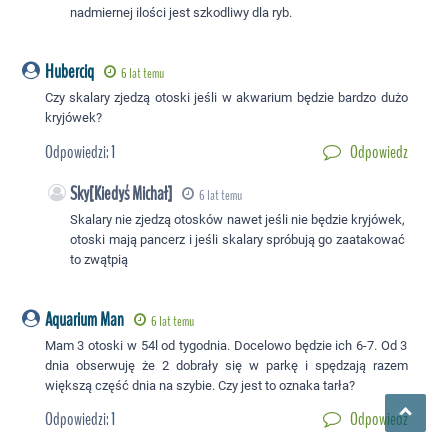
nadmiernej ilości jest szkodliwy dla ryb.
Huberciq
6 lat temu
Czy skalary zjedzą otoski jeśli w akwarium będzie bardzo dużo
kryjówek?
Odpowiedzi:
1
Odpowiedz
Sky[Kiedyś Michał]
6 lat temu
Skalary nie zjedzą otosków nawet jeśli nie będzie kryjówek,
otoski mają pancerz i jeśli skalary spróbują go zaatakować
to zwątpią
Aquarium Man
6 lat temu
Mam 3 otoski w 54l od tygodnia. Docelowo będzie ich 6-7. Od 3
dnia obserwuję że 2 dobrały się w parkę i spędzają razem
większą część dnia na szybie. Czy jest to oznaka tarła?
Odpowiedzi:
1
Odpowiedz