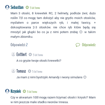
Sebastian
5 lat temu
Mam 3 otoski, 8 krewetek RC, 2 helmety, podłoże żwir, dużo
roślin 72l co mogę tam dołożyć aby nie gryzło moich otosków,
myślałem o parce większych ryb, i małej ławicy, +
dokooptowania 2-3 otosków. nie chce ryb które będą się
mnożyć jak głupki bo co ja z nimi potem zrobię 🙂 w takim
małym zbiorniku.
Odpowiedzi:
2
Odpowiedz
Enttiert
5 lat temu
A co gryzie twoje otoski krewetki?
Tomasz
5 lat temu
Ja mam z nimi bystrzyki Amandy i neony simulans 🙂
Krzysiek
5 lat temu
Czy w akwarium 100l mogę razem trzymać otoski i kiryski? Mam
w nim jeszcze małe stadko neonów Innesa.