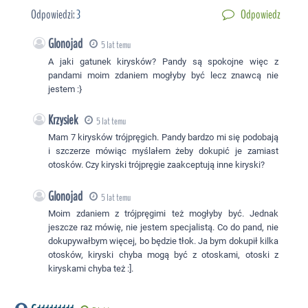
Odpowiedzi:
3
Odpowiedz
Glonojad
5 lat temu
A jaki gatunek kirysków? Pandy są spokojne więc z
pandami moim zdaniem mogłyby być lecz znawcą nie
jestem :}
Krzysiek
5 lat temu
Mam 7 kirysków trójpręgich. Pandy bardzo mi się podobają
i szczerze mówiąc myślałem żeby dokupić je zamiast
otosków. Czy kiryski trójpręgie zaakceptują inne kiryski?
Glonojad
5 lat temu
Moim zdaniem z trójpręgimi też mogłyby być. Jednak
jeszcze raz mówię, nie jestem specjalistą. Co do pand, nie
dokupywałbym więcej, bo będzie tłok. Ja bym dokupił kilka
otosków, kiryski chyba mogą być z otoskami, otoski z
kiryskami chyba też :].