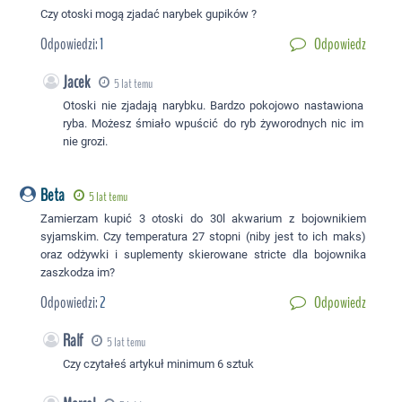
Czy otoski mogą zjadać narybek gupików ?
Odpowiedzi:
1
Odpowiedz
Jacek
5 lat temu
Otoski nie zjadają narybku. Bardzo pokojowo nastawiona
ryba. Możesz śmiało wpuścić do ryb żyworodnych nic im
nie grozi.
Beta
5 lat temu
Zamierzam kupić 3 otoski do 30l akwarium z bojownikiem
syjamskim. Czy temperatura 27 stopni (niby jest to ich maks)
oraz odżywki i suplementy skierowane stricte dla bojownika
zaszkodza im?
Odpowiedzi:
2
Odpowiedz
Ralf
5 lat temu
Czy czytałeś artykuł minimum 6 sztuk