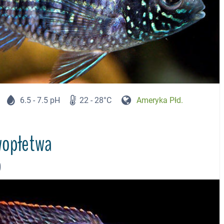
6.5 - 7.5 pH
22 - 28°C
Ameryka Płd.
wopłetwa
)