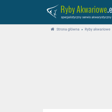
Ryby Akwariowe
.
specjalistyczny serwis akwarystyczny
Strona główna
»
Ryby akwariowe