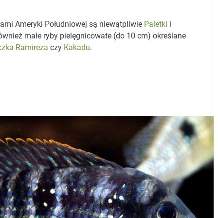
cami Ameryki Południowej są niewątpliwie
Paletki
i
również małe ryby pielęgnicowate (do 10 cm) określane
czka Ramireza
czy
Kakadu
.