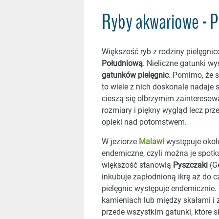
Ryby akwariowe - P
Większość ryb z rodziny pielęgn
Południową
. Nieliczne gatunki wy
gatunków pielęgnic
. Pomimo, że 
to wiele z nich doskonale nadaje
cieszą się olbrzymim zainteresow
rozmiary i piękny wygląd lecz pr
opieki nad potomstwem.
W jeziorze
Malawi
występuje około
endemiczne, czyli można je spotk
większość stanowią
Pyszczaki
(Gę
inkubuje zapłodnioną ikrę aż do 
pielęgnic występuje endemicznie. 
kamieniach lub między skałami i 
przede wszystkim gatunki, które 