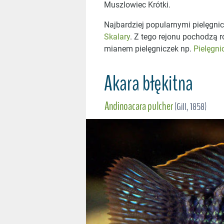
Muszlowiec Krótki.
Najbardziej popularnymi pielęgni
Skalary
. Z tego rejonu pochodzą 
mianem pielęgniczek np.
Pielęgni
Akara błękitna
Andinoacara pulcher
(Gill, 1858)