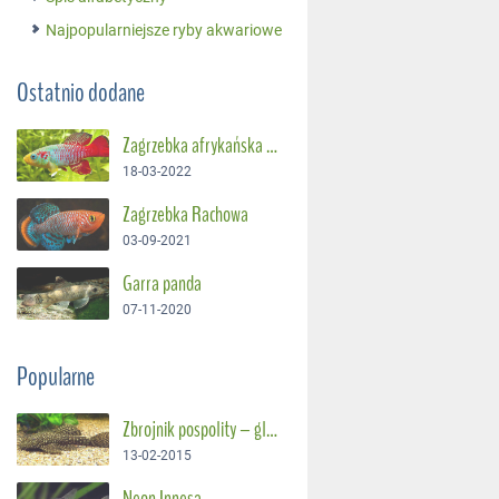
Najpopularniejsze ryby akwariowe
Ostatnio dodane
Zagrzebka afrykańska – Suszec Gunthera
18-03-2022
Zagrzebka Rachowa
03-09-2021
Garra panda
07-11-2020
Popularne
Zbrojnik pospolity – glonojad
13-02-2015
Neon Innesa