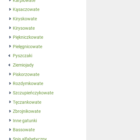
Karpiowate
Kąsaczowate
Kiryskowate
Kirysowate
Piękniczkowate
Pielęgnicowate
Pyszczaki
Ziemiojady
Piskorzowate
Rozdymkowate
Szczupieńczykowate
Tęczankowate
Zbrojnikowate
Inne gatunki
Bassowate
Spis alfabetyczny