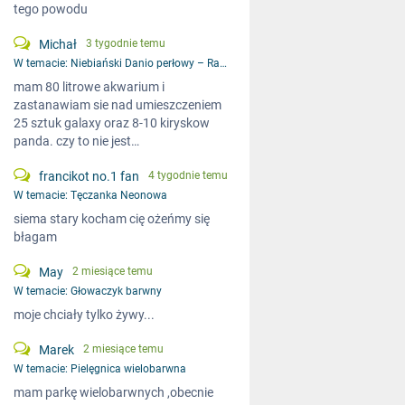
tego powodu
Michał
3 tygodnie temu
W temacie:
Niebiański Danio perłowy – Razbora galaxy
mam 80 litrowe akwarium i
zastanawiam sie nad umieszczeniem
25 sztuk galaxy oraz 8-10 kiryskow
panda. czy to nie jest…
francikot no.1 fan
4 tygodnie temu
W temacie:
Tęczanka Neonowa
siema stary kocham cię ożeńmy się
błagam
May
2 miesiące temu
W temacie:
Głowaczyk barwny
moje chciały tylko żywy...
Marek
2 miesiące temu
W temacie:
Pielęgnica wielobarwna
mam parkę wielobarwnych ,obecnie