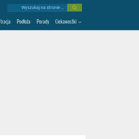
Wyniki
wyszukiwania:
ltracja
Podłoża
Porady
Ciekawostki