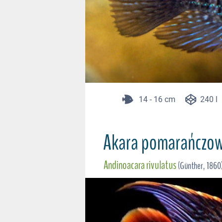
14 - 16 cm
240 l
Akara pomarańczo
Andinoacara rivulatus
(Günther, 1860