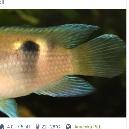
81)
4.0 - 7.5 pH
22 - 28°C
Ameryka Płd.