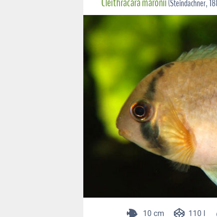
Cleithracara maronii
(Steindachner, 18
10 cm
110 l