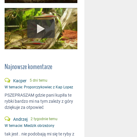
Najnowsze komentarze
Kacper
5 dni temu
W temacie:
Proporczykowiec z Kap Lopez
PSZEPRASZAM gdzie pani kupiła te
rybki bardzo mi na tym zależy z góry
dziękuje za otpowieć
Andrzej
2 tygodnie temu
W temacie:
Miedzik obrzeżony
tak jest . nie podobają mi się te ryby z