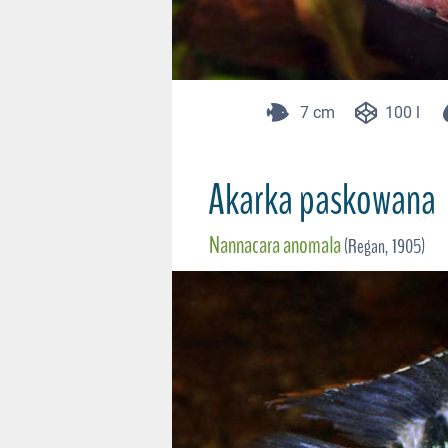
7 cm
100 l
Akarka paskowana
Nannacara anomala
(Regan, 1905)