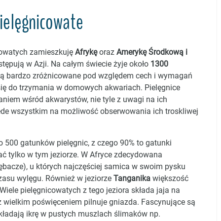
ielęgnicowate
icowatych zamieszkuję
Afrykę
oraz
Amerykę Środkową i
stępują w Azji. Na całym świecie żyje około
1300
są bardzo zróżnicowane pod względem cech i wymagań
 się do trzymania w domowych akwariach. Pielęgnice
aniem wśród akwarystów, nie tyle z uwagi na ich
zede wszystkim na możliwość obserwowania ich troskliwej
 500 gatunków pielęgnic, z czego 90% to gatunki
ać tylko w tym jeziorze. W Afryce zdecydowana
bacze), u których najczęściej samica w swoim pysku
czasu wylęgu. Również w jeziorze
Tanganika
większość
Wiele pielęgnicowatych z tego jeziora składa jaja na
z wielkim poświęceniem pilnuje gniazda. Fascynujące są
składają ikrę w pustych muszlach ślimaków np.