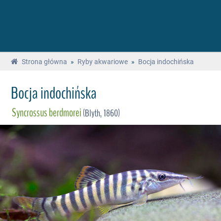
Strona główna
»
Ryby akwariowe
»
Bocja indochińska
Bocja indochińska
Syncrossus berdmorei
(Blyth, 1860)