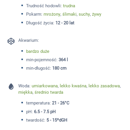
Trudność hodowli:
trudna
Pokarm:
mrożony
,
ślimaki
,
suchy
,
żywy
Długość życia:
12 - 20 lat
Akwarium:
bardzo duże
min-pojemność:
364 l
min-długość:
180 cm
Woda:
umiarkowana
,
lekko kwaśna
,
lekko zasadowa
,
miękka
,
średnio twarda
temperatura:
21 - 26°C
pH:
6.5 - 7.5 pH
twardość:
5 - 15ºdGH