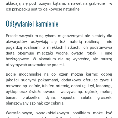
układają się pod różnymi kątami, a nawet na grzbiecie i w
ich przypadku jest to całkowicie naturalne.
Odżywianie i karmienie
Przede wszystkim są rybami mięsożernymi, ale niestety dla
akwarystów, odżywiają się też materią roślinną i nie
pogardzą roślinami o miękkich listkach. Ich podstawowa
dieta obejmuje mięczaki wodne, owady, robaki i inne
bezkręgowce. W akwarium nie są wybredne, ale muszą
otrzymywać urozmaicone posiłki.
Bocje indochińskie na co dzień można karmić dobrej
jakości suchymi pokarmami, dodatkowo oferując żywe i
mrożone np. dafnie, tubifex, artemię, ochotkę, kryl, lasonogi,
cyklop oraz świeże owoce i warzywa np. ogórek, melon,
banan, brukselka, dynia, kapusta, sałata, groszek,
blanszowany szpinak czy cukinia.
Wartościowym, wysokobiałkowym posiłkiem może być