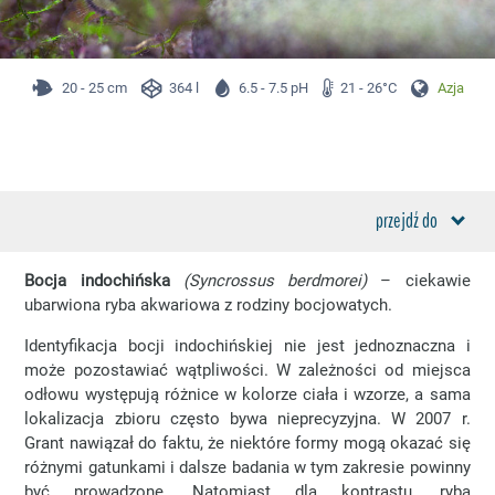
20 - 25 cm
364 l
6.5 - 7.5 pH
21 - 26°C
Azja
przejdź do
Bocja indochińska
(Syncrossus berdmorei)
– ciekawie
ubarwiona ryba akwariowa z rodziny bocjowatych.
Identyfikacja bocji indochińskiej nie jest jednoznaczna i
może pozostawiać wątpliwości. W zależności od miejsca
odłowu występują różnice w kolorze ciała i wzorze, a sama
lokalizacja zbioru często bywa nieprecyzyjna. W 2007 r.
Grant nawiązał do faktu, że niektóre formy mogą okazać się
różnymi gatunkami i dalsze badania w tym zakresie powinny
być prowadzone. Natomiast dla kontrastu, ryba