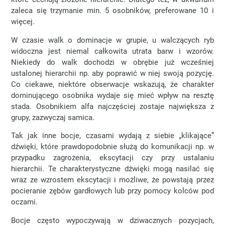
zaleca się trzymanie min. 5 osobników, preferowane 10 i
więcej.
W czasie walk o dominacje w grupie, u walczących ryb
widoczna jest niemal całkowita utrata barw i wzorów.
Niekiedy do walk dochodzi w obrębie już wcześniej
ustalonej hierarchii np. aby poprawić w niej swoją pozycję.
Co ciekawe, niektóre obserwacje wskazują, że charakter
dominującego osobnika wydaje się mieć wpływ na resztę
stada. Osobnikiem alfa najczęściej zostaje największa z
grupy, zazwyczaj samica.
Tak jak inne bocje, czasami wydają z siebie „klikające”
dźwięki, które prawdopodobnie służą do komunikacji np. w
przypadku zagrożenia, ekscytacji czy przy ustalaniu
hierarchii. Te charakterystyczne dźwięki mogą nasilać się
wraz ze wzrostem ekscytacji i możliwe, że powstają przez
pocieranie zębów gardłowych lub przy pomocy kolców pod
oczami.
Bocje często wypoczywają w dziwacznych pozycjach,