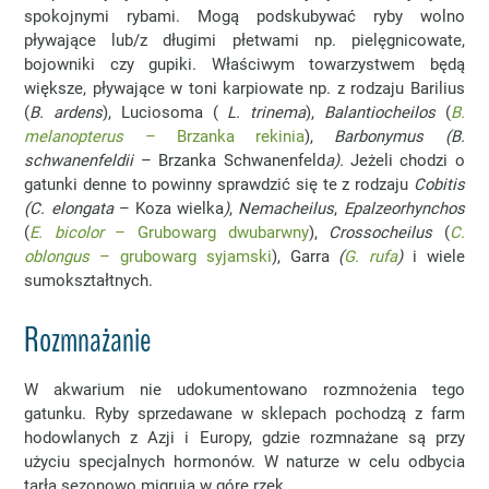
spokojnymi rybami. Mogą podskubywać ryby wolno
pływające lub/z długimi płetwami np. pielęgnicowate,
bojowniki czy gupiki. Właściwym towarzystwem będą
większe, pływające w toni karpiowate np. z rodzaju Barilius
(
B. ardens
), Luciosoma (
L. trinema
),
Balantiocheilos
(
B.
melanopterus
– Brzanka rekinia
),
Barbonymus (
B.
schwanenfeldii
– Brzanka Schwanenfeld
a).
Jeżeli chodzi o
gatunki denne to powinny sprawdzić się te z rodzaju
Cobitis
(
C. elongata
– Koza wielka
)
,
Nemacheilus
,
Epalzeorhynchos
(
E. bicolor
– Grubowarg dwubarwny
),
Crossocheilus
(
C.
oblongus
– grubowarg syjamski
), Garra
(
G. rufa
)
i wiele
sumokształtnych.
Rozmnażanie
W akwarium nie udokumentowano rozmnożenia tego
gatunku. Ryby sprzedawane w sklepach pochodzą z farm
hodowlanych z Azji i Europy, gdzie rozmnażane są przy
użyciu specjalnych hormonów. W naturze w celu odbycia
tarła sezonowo migrują w górę rzek.