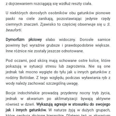
z dojrzewaniem rozciągają się wzdłuż reszty ciała.
U niektórych dorosłych osobników obu gatunków pionowe
paski na ciele zanikają, pozostawiając jedynie rzędy
ciemnych znaczeń. Zjawisko to częściej obserwuje się u
S.
beauforti
.
Dymorfizm płciowy
słabo widoczny. Dorosłe samice
powinny być wyraźnie grubsze i prawdopodobnie większe.
Inne różnice nie zostały jeszcze odnotowane.
Pod oczami, pod skórą mają schowane ostre kolce, które
pokazują w sytuacji stresu lub zagrożenia. Nie są one
jednak tak mocno wygięte do tyłu jak u innych gatunków z
rodziny Botiidae. Z tego względu, podczas wyławiania ryb z
wody należy zachować szczególną uwagę.
Bocje indochińskie prowadzą przydenny nocny tryb życia,
jednak w akwarium po aklimatyzacji bywają aktywne
również w dzień.
Wykazują agresje w stosunku do swojego
jak i innych gatunków.
W naturze żyją w dużych grupach,
które cechują złożone hierarchie. Dlatego też, w akwarium