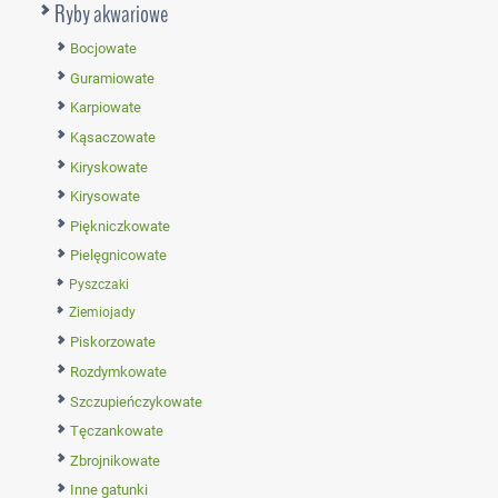
Ryby akwariowe
Bocjowate
Guramiowate
Karpiowate
Kąsaczowate
Kiryskowate
Kirysowate
Piękniczkowate
Pielęgnicowate
Pyszczaki
Ziemiojady
Piskorzowate
Rozdymkowate
Szczupieńczykowate
Tęczankowate
Zbrojnikowate
Inne gatunki