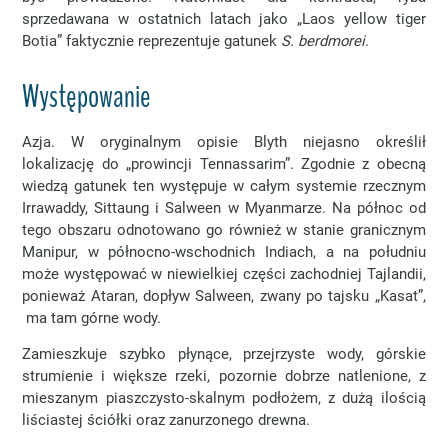
sprzedawana w ostatnich latach jako „Laos yellow tiger
Botia” faktycznie reprezentuje gatunek
S. berdmorei
.
Występowanie
Azja. W oryginalnym opisie Blyth niejasno określił
lokalizację do „prowincji Tennassarim”. Zgodnie z obecną
wiedzą gatunek ten występuje w całym systemie rzecznym
Irrawaddy, Sittaung i Salween w Myanmarze. Na północ od
tego obszaru odnotowano go również w stanie granicznym
Manipur, w północno-wschodnich Indiach, a na południu
może występować w niewielkiej części zachodniej Tajlandii,
ponieważ Ataran, dopływ Salween, zwany po tajsku „Kasat”,
ma tam górne wody.
Zamieszkuje szybko płynące, przejrzyste wody, górskie
strumienie i większe rzeki, pozornie dobrze natlenione, z
mieszanym piaszczysto-skalnym podłożem, z dużą ilością
liściastej ściółki oraz zanurzonego drewna.