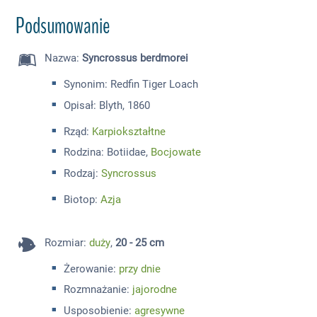
Podsumowanie
Nazwa
:
Syncrossus berdmorei
Synonim: Redfin Tiger Loach
Opisał: Blyth, 1860
Rząd:
Karpiokształtne
Rodzina: Botiidae,
Bocjowate
Rodzaj:
Syncrossus
Biotop:
Azja
Rozmiar
:
duży
,
20 - 25 cm
Żerowanie:
przy dnie
Rozmnażanie:
jajorodne
Usposobienie:
agresywne