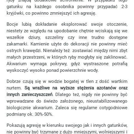
ryby znajdą dodatkowe schronienie. W przypadku tego
gatunku na każdego osobnika powinny przypadać 2-3
kryjówki, co powinno zmniejszyć ich agresję.
Bocje lubią dokładanie eksplorować swoje otoczenie,
niestety ze względu na upodobanie chętnie wciskają się we
wszelkie dziury, szczeliny czy inne trudno dostępne
zakamarki. Kamienie użyte do dekoracji nie powinny mieć
ostrych krawędzi. Nienależy też zostawiać między nimi zbyt
małych przestrzeni, w których ryby mogłyby się zaklinować.
Akwarium wymaga pokrywy, gdyż wystraszone potrafią
wyskoczyć wysoko ponad powierzchnie wody.
Dobrze czują się w wodzie bogatej w tlen z dość wartkim
nurtem.
Są wrażliwe na wyższe stężenia azotanów oraz
innych zanieczyszczeń
. Dlatego też, nigdy nie powinny być
wprowadzane do świeżo założonego, nieustabilizowanego
biologicznie akwarium. Zaleca się regularne cotygodniowe
podmiany ok. 30%-50%.
Pokazują agresję w kierunku swojego jak i innych gatunków,
nie powinny być trzymane z dużo mniejszymi, wolniejszymi i