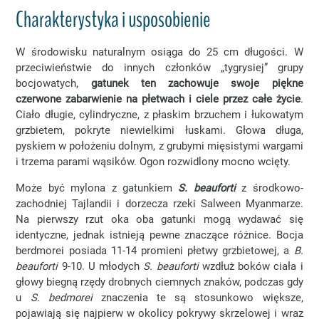
Charakterystyka i usposobienie
W środowisku naturalnym osiąga do 25 cm długości. W
przeciwieństwie do innych członków „tygrysiej” grupy
bocjowatych,
gatunek ten zachowuje swoje piękne
czerwone zabarwienie na płetwach i ciele przez całe życie
.
Ciało długie, cylindryczne, z płaskim brzuchem i łukowatym
grzbietem, pokryte niewielkimi łuskami. Głowa długa,
pyskiem w położeniu dolnym, z grubymi mięsistymi wargami
i trzema parami wąsików. Ogon rozwidlony mocno wcięty.
Może być mylona z gatunkiem
S. beauforti
z środkowo-
zachodniej Tajlandii i dorzecza rzeki Salween Myanmarze.
Na pierwszy rzut oka oba gatunki mogą wydawać się
identyczne, jednak istnieją pewne znaczące różnice. Bocja
berdmorei posiada 11-14 promieni płetwy grzbietowej, a
B.
beauforti
9-10. U młodych
S. beauforti
wzdłuż boków ciała i
głowy biegną rzędy drobnych ciemnych znaków, podczas gdy
u
S. bedmorei
znaczenia te są stosunkowo większe,
pojawiają się najpierw w okolicy pokrywy skrzelowej i wraz