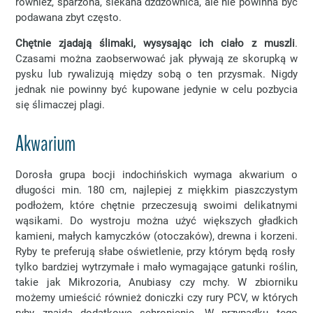
również, sparzona, siekana dżdżownica, ale nie powinna być
podawana zbyt często.
Chętnie zjadają ślimaki, wysysając ich ciało z muszli
.
Czasami można zaobserwować jak pływają ze skorupką w
pysku lub rywalizują między sobą o ten przysmak. Nigdy
jednak nie powinny być kupowane jedynie w celu pozbycia
się ślimaczej plagi.
Akwarium
Dorosła grupa bocji indochińskich wymaga akwarium o
długości min. 180 cm, najlepiej z miękkim piaszczystym
podłożem, które chętnie przeczesują swoimi delikatnymi
wąsikami. Do wystroju można użyć większych gładkich
kamieni, małych kamyczków (otoczaków), drewna i korzeni.
Ryby te preferują słabe oświetlenie, przy którym będą rosły
tylko bardziej wytrzymałe i mało wymagające gatunki roślin,
takie jak Mikrozoria, Anubiasy czy mchy. W zbiorniku
możemy umieścić również doniczki czy rury PCV, w których