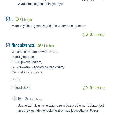
wyróżniają się na tle innych ryb.
..
4 lata temu
Mam szybko się mnożą pięknie ubarwione polecam
Odpowiedz
Nano akwarysta.
4 lata temu
Witam, zakładam akwarium 30l.
Planuję obsadę:
3-5 Gupików Endlera,
3-5 krewetek Neocardina Red cherry
Czy to dobry pomysł?
pozdr.
Odpowiedzi:
2
Odpowiedz
Ivo
4 lata temu
Jasne że tak u mnie żyją razem bez problemu. Dobrze jest
mieć jakieś rybki w celu kontroli nad krewetkami. Pozdr.