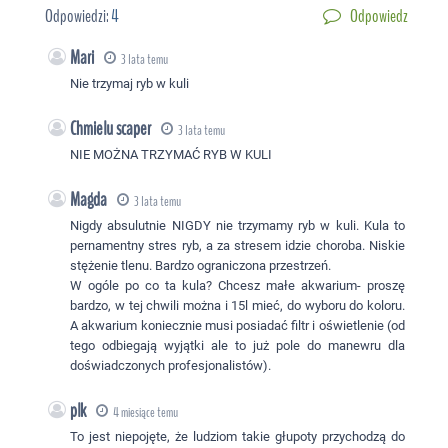
Odpowiedzi:
4
Odpowiedz
Mari
3 lata temu
Nie trzymaj ryb w kuli
Chmielu scaper
3 lata temu
NIE MOŻNA TRZYMAĆ RYB W KULI
Magda
3 lata temu
Nigdy absulutnie NIGDY nie trzymamy ryb w kuli. Kula to
pernamentny stres ryb, a za stresem idzie choroba. Niskie
stężenie tlenu. Bardzo ograniczona przestrzeń.
W ogóle po co ta kula? Chcesz małe akwarium- proszę
bardzo, w tej chwili można i 15l mieć, do wyboru do koloru.
A akwarium koniecznie musi posiadać filtr i oświetlenie (od
tego odbiegają wyjątki ale to już pole do manewru dla
doświadczonych profesjonalistów).
plk
4 miesiące temu
To jest niepojęte, że ludziom takie głupoty przychodzą do