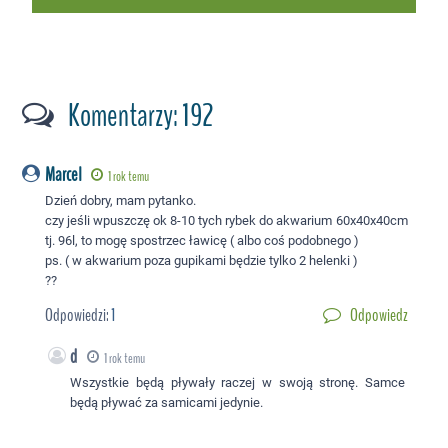
Komentarzy: 192
Marcel
1 rok temu
Dzień dobry, mam pytanko.
czy jeśli wpuszczę ok 8-10 tych rybek do akwarium 60x40x40cm
tj. 96l, to mogę spostrzec ławicę ( albo coś podobnego )
ps. ( w akwarium poza gupikami będzie tylko 2 helenki )
??
Odpowiedzi:
1
Odpowiedz
d
1 rok temu
Wszystkie będą pływały raczej w swoją stronę. Samce
będą pływać za samicami jedynie.