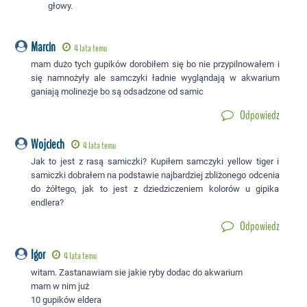
głowy.
Marcin
4 lata temu
mam dużo tych gupików dorobiłem się bo nie przypilnowałem i
się namnożyły ale samczyki ładnie wygląndają w akwarium
ganiają molinezje bo są odsadzone od samic
Odpowiedz
Wojciech
4 lata temu
Jak to jest z rasą samiczki? Kupiłem samczyki yellow tiger i
samiczki dobrałem na podstawie najbardziej zbliżonego odcenia
do żółtego, jak to jest z dziedziczeniem kolorów u gipika
endlera?
Odpowiedz
Igor
4 lata temu
witam. Zastanawiam sie jakie ryby dodac do akwarium
mam w nim już
10 gupików eldera