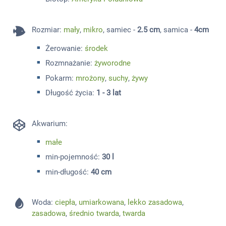
Rozmiar
:
mały
,
mikro
, samiec -
2.5 cm
, samica -
4cm
Żerowanie:
środek
Rozmnażanie:
żyworodne
Pokarm:
mrożony
,
suchy
,
żywy
Długość życia:
1 - 3 lat
Akwarium:
małe
min-pojemność:
30 l
min-długość:
40 cm
Woda:
ciepła
,
umiarkowana
,
lekko zasadowa
,
zasadowa
,
średnio twarda
,
twarda