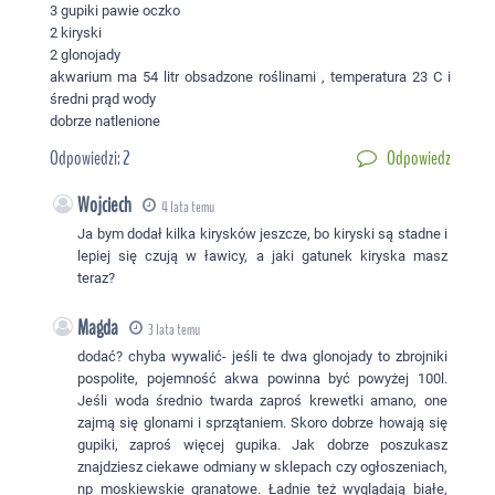
3 gupiki pawie oczko
2 kiryski
2 glonojady
akwarium ma 54 litr obsadzone roślinami , temperatura 23 C i
średni prąd wody
dobrze natlenione
Odpowiedzi:
2
Odpowiedz
Wojciech
4 lata temu
Ja bym dodał kilka kirysków jeszcze, bo kiryski są stadne i
lepiej się czują w ławicy, a jaki gatunek kiryska masz
teraz?
Magda
3 lata temu
dodać? chyba wywalić- jeśli te dwa glonojady to zbrojniki
pospolite, pojemność akwa powinna być powyżej 100l.
Jeśli woda średnio twarda zaproś krewetki amano, one
zajmą się glonami i sprzątaniem. Skoro dobrze howają się
gupiki, zaproś więcej gupika. Jak dobrze poszukasz
znajdziesz ciekawe odmiany w sklepach czy ogłoszeniach,
np moskiewskie granatowe. Ładnie też wyglądają białe,