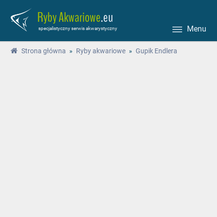
Ryby Akwariowe
.eu
Menu
specjalistyczny serwis akwarystyczny
Strona główna
»
Ryby akwariowe
»
Gupik Endlera