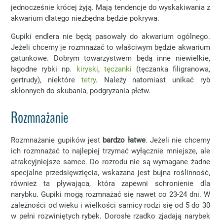
jednocześnie krócej żyją. Mają tendencje do wyskakiwania z
akwarium dlatego niezbędna będzie pokrywa.
Gupiki endlera nie będą pasowały do akwarium ogólnego.
Jeżeli chcemy je rozmnażać to właściwym będzie akwarium
gatunkowe. Dobrym towarzystwem będą inne niewielkie,
łagodne rybki np.
kiryski
,
tęczanki
(tęczanka filigranowa,
gertrudy), niektóre
tetry
. Należy natomiast unikać ryb
skłonnych do skubania, podgryzania płetw.
Rozmnażanie
Rozmnażanie gupików jest
bardzo łatwe
. Jeżeli nie chcemy
ich rozmnażać to najlepiej trzymać wyłącznie mniejsze, ale
atrakcyjniejsze samce. Do rozrodu nie są wymagane żadne
specjalne przedsięwzięcia, wskazana jest bujna roślinność,
również ta pływająca, która zapewni schronienie dla
narybku. Gupiki mogą rozmnażać się nawet co 23-24 dni. W
zależności od wieku i wielkości samicy rodzi się od 5 do 30
w pełni rozwiniętych rybek. Dorosłe rzadko zjadają narybek