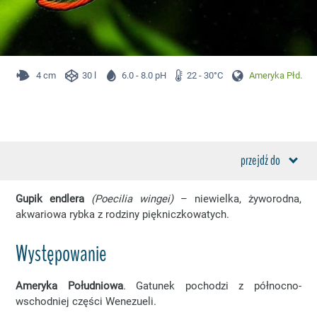
4 cm
30 l
6.0 - 8.0 pH
22 - 30°C
Ameryka Płd.
przejdź do
Gupik endlera
(Poecilia wingei)
– niewielka, żyworodna,
akwariowa rybka z rodziny piękniczkowatych.
Występowanie
Ameryka Południowa
. Gatunek pochodzi z północno-
wschodniej części Wenezueli.