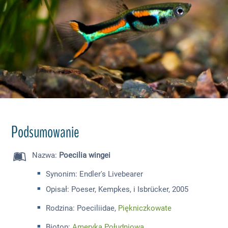
Podsumowanie
Nazwa
:
Poecilia wingei
Synonim: Endler's Livebearer
Opisał: Poeser, Kempkes, i Isbrücker, 2005
Rodzina: Poeciliidae,
Piękniczkowate
Biotop:
Ameryka Południowa