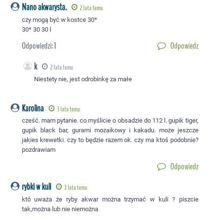
Nano akwarysta.
2 lata temu
czy mogą być w kostce 30*
30* 30 30 l
Odpowiedzi:
1
Odpowiedz
k
2 lata temu
Niestety nie, jest odrobinkę za małe
Karolina
3 lata temu
cześć. mam pytanie. co myślicie o obsadzie do 112 l. gupik tiger,
gupik black bar, gurami mozaikowy i kakadu. może jeszcze
jakies krewetki. czy to będzie razem ok. czy ma ktoś podobnie?
pozdrawiam
Odpowiedz
rybki w kuli
3 lata temu
któ uważa że ryby akwar można trzymać w kuli ? piszcie
tak,można lub nie niemożna