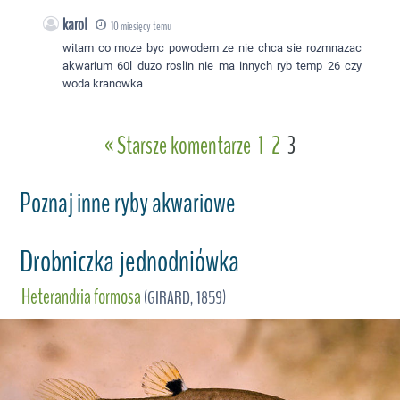
karol
10 miesięcy temu
witam co moze byc powodem ze nie chca sie rozmnazac
akwarium 60l duzo roslin nie ma innych ryb temp 26 czy
woda kranowka
« Starsze komentarze
1
2
3
Poznaj inne ryby akwariowe
Drobniczka jednodniówka
Heterandria formosa
(GIRARD, 1859)