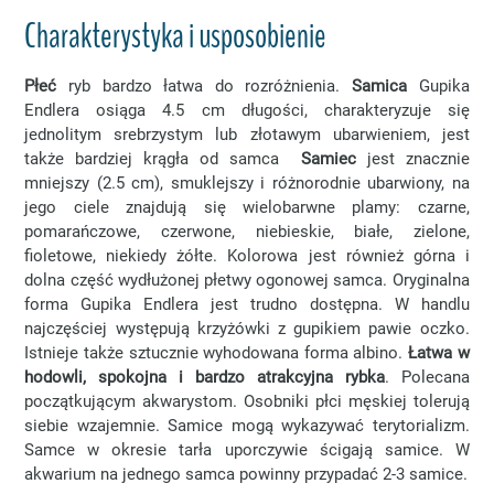
Charakterystyka i usposobienie
Płeć
ryb bardzo łatwa do rozróżnienia.
Samica
Gupika
Endlera osiąga 4.5 cm długości, charakteryzuje się
jednolitym srebrzystym lub złotawym ubarwieniem, jest
także bardziej krągła od samca
Samiec
jest znacznie
mniejszy (2.5 cm), smuklejszy i różnorodnie ubarwiony, na
jego ciele znajdują się wielobarwne plamy: czarne,
pomarańczowe, czerwone, niebieskie, białe, zielone,
fioletowe, niekiedy żółte. Kolorowa jest również górna i
dolna część wydłużonej płetwy ogonowej samca. Oryginalna
forma Gupika Endlera jest trudno dostępna. W handlu
najczęściej występują krzyżówki z gupikiem pawie oczko.
Istnieje także sztucznie wyhodowana forma albino.
Łatwa w
hodowli, spokojna i bardzo atrakcyjna rybka
. Polecana
początkującym akwarystom. Osobniki płci męskiej tolerują
siebie wzajemnie. Samice mogą wykazywać terytorializm.
Samce w okresie tarła uporczywie ścigają samice. W
akwarium na jednego samca powinny przypadać 2-3 samice.