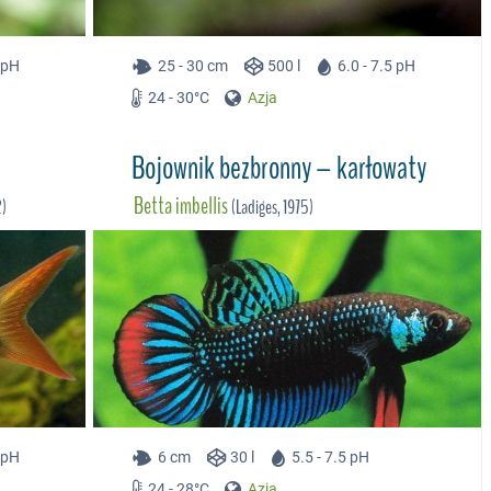
0 pH
25 - 30 cm
500 l
6.0 - 7.5 pH
24 - 30°C
Azja
Bojownik bezbronny – karłowaty
Betta imbellis
2)
(Ladiges, 1975)
0 pH
6 cm
30 l
5.5 - 7.5 pH
24 - 28°C
Azja