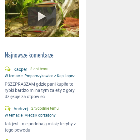
Najnowsze komentarze
Kacper
3 dni temu
W temacie:
Proporczykowiec z Kap Lopez
PSZEPRASZAM gdzie pani kupiła te
rybki bardzo mi na tym zależy z góry
dziękuje za otpowieć
Andrzej
2 tygodnie temu
W temacie:
Miedzik obrzeżony
tak jest . nie podobają mi się te ryby z
tego powodu