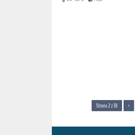
Strona 2 z 18
‹