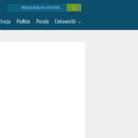
Wyniki
wyszukiwania:
ltracja
Podłoża
Porady
Ciekawostki