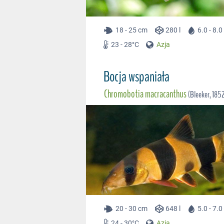
18 - 25 cm
280 l
6.0 - 8.
23 - 28°C
Azja
Bocja wspaniała
Chromobotia macracanthus
(Bleeker, 185
20 - 30 cm
648 l
5.0 - 7.
24 - 30°C
Azja