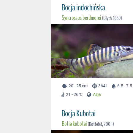
Bocja indochińska
Syncrossus berdmorei
(Blyth, 1860)
20 - 25 cm
364 l
6.5 - 7.
21 - 26°C
Azja
Bocja Kubotai
Botia kubotai
(Kottelat, 2004)