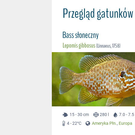
Przegląd gatunków 
Bass słoneczny
Lepomis gibbosus
(Linnaeus, 1758)
15 - 30 cm
280 l
7.0 - 7.
4 - 22°C
Ameryka Płn.
,
Europa