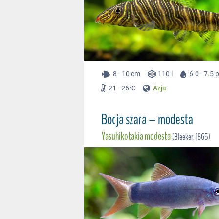
8 - 10 cm
110 l
6.0 - 7.5 
21 - 26°C
Azja
Bocja szara – modesta
Yasuhikotakia modesta
(Bleeker, 1865)