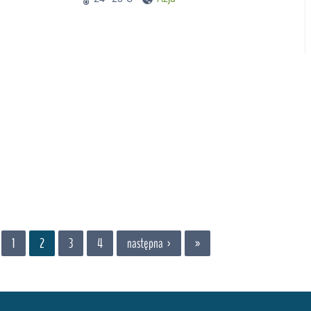
1
2
3
4
następna ›
»