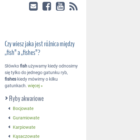
Czy wiesz jaka jest różnica między
„fish” a „fishes”?
Słówko
fish
używamy kiedy odnosimy
się tylko do jednego gatunku ryb,
fishes
kiedy mówimy o kilku
gatunkach.
więcej »
Ryby akwariowe
Bocjowate
Guramiowate
Karpiowate
Kąsaczowate