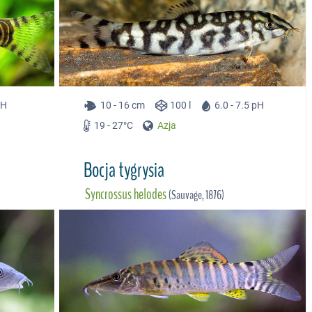
pH
10 - 16 cm
100 l
6.0 - 7.5 pH
19 - 27°C
Azja
Bocja tygrysia
Syncrossus helodes
(Sauvage, 1876)