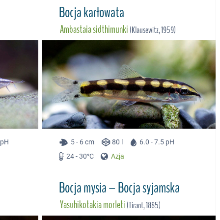
Bocja karłowata
Ambastaia sidthimunki
(Klausewitz, 1959)
5 pH
5 - 6 cm
80 l
6.0 - 7.5 pH
24 - 30°C
Azja
Bocja mysia – Bocja syjamska
Yasuhikotakia morleti
(Tirant, 1885)