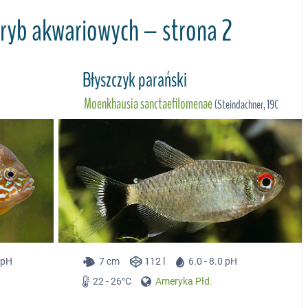
ryb akwariowych – strona 2
Błyszczyk parański
Moenkhausia sanctaefilomenae
(Steindachner, 1907)
5 pH
7 cm
112 l
6.0 - 8.0 pH
22 - 26°C
Ameryka Płd.