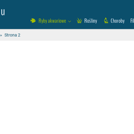
eu
Ryby akwariowe
Rośliny
Choroby
Fi
»
Strona 2