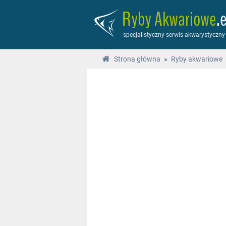
Ryby Akwariowe
.
specjalistyczny serwis akwarystyczny
Strona główna
»
Ryby akwariowe