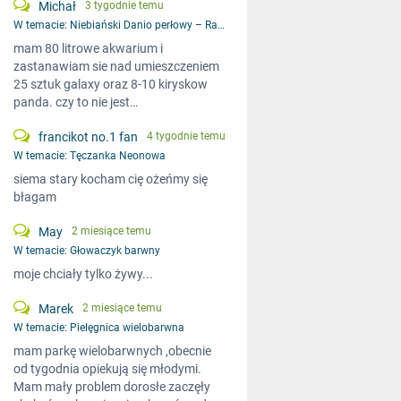
Michał
3 tygodnie temu
W temacie:
Niebiański Danio perłowy – Razbora galaxy
mam 80 litrowe akwarium i
zastanawiam sie nad umieszczeniem
25 sztuk galaxy oraz 8-10 kiryskow
panda. czy to nie jest…
francikot no.1 fan
4 tygodnie temu
W temacie:
Tęczanka Neonowa
siema stary kocham cię ożeńmy się
błagam
May
2 miesiące temu
W temacie:
Głowaczyk barwny
moje chciały tylko żywy...
Marek
2 miesiące temu
W temacie:
Pielęgnica wielobarwna
mam parkę wielobarwnych ,obecnie
od tygodnia opiekują się młodymi.
Mam mały problem dorosłe zaczęły