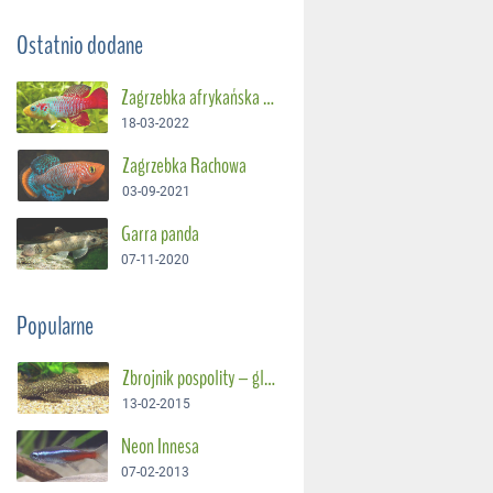
Ostatnio dodane
Zagrzebka afrykańska – Suszec Gunthera
18-03-2022
Zagrzebka Rachowa
03-09-2021
Garra panda
07-11-2020
Popularne
Zbrojnik pospolity – glonojad
13-02-2015
Neon Innesa
07-02-2013