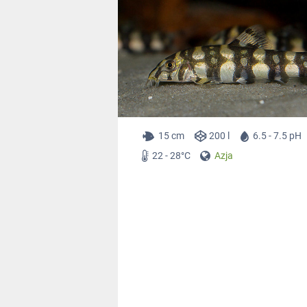
15 cm
200 l
6.5 - 7.5 pH
22 - 28°C
Azja