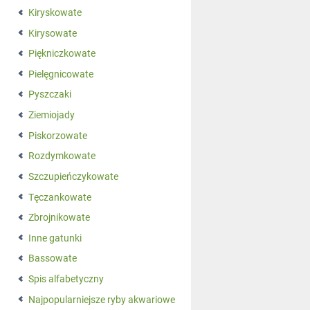
Kiryskowate
Kirysowate
Piękniczkowate
Pielęgnicowate
Pyszczaki
Ziemiojady
Piskorzowate
Rozdymkowate
Szczupieńczykowate
Tęczankowate
Zbrojnikowate
Inne gatunki
Bassowate
Spis alfabetyczny
Najpopularniejsze ryby akwariowe