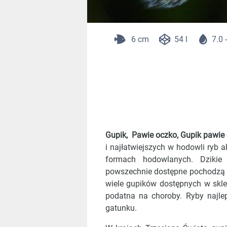
6 cm
54 l
7.0 
Gupik, Pawie oczko, Gupik pawie
i najłatwiejszych w hodowli ryb 
formach hodowlanych. Dzikie
powszechnie dostępne pochodzą 
wiele gupików dostępnych w skle
podatna na choroby. Ryby najl
gatunku.