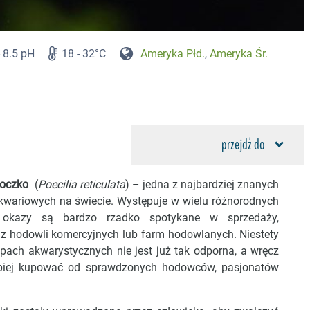
- 8.5 pH
18 - 32°C
Ameryka Płd.
,
Ameryka Śr.
przejdź do
 oczko
(
Poecilia reticulata
) – jedna z najbardziej znanych
akwariowych na świecie. Występuje w wielu różnorodnych
 okazy są bardzo rzadko spotykane w sprzedaży,
z hodowli komercyjnych lub farm hodowlanych. Niestety
pach akwarystycznych nie jest już tak odporna, a wręcz
epiej kupować od sprawdzonych hodowców, pasjonatów