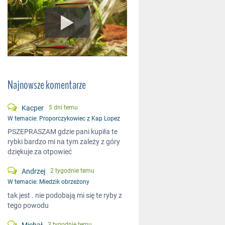
Najnowsze komentarze
Kacper
5 dni temu
W temacie:
Proporczykowiec z Kap Lopez
PSZEPRASZAM gdzie pani kupiła te
rybki bardzo mi na tym zależy z góry
dziękuje za otpowieć
Andrzej
2 tygodnie temu
W temacie:
Miedzik obrzeżony
tak jest . nie podobają mi się te ryby z
tego powodu
3 tygodnie temu