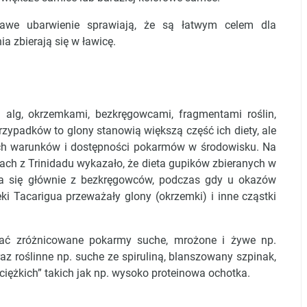
rawe ubarwienie sprawiają, że są łatwym celem dla
a zbierają się w ławicę.
 alg, okrzemkami, bezkręgowcami, fragmentami roślin,
ypadków to glony stanowią większą część ich diety, ale
nych warunków i dostępności pokarmów w środowisku. Na
zach z Trinidadu wykazało, że dieta gupików zbieranych w
dała się głównie z bezkręgowców, podczas gdy u okazów
ki Tacarigua przeważały glony (okrzemki) i inne cząstki
ć zróżnicowane pokarmy suche, mrożone i żywe np.
oraz roślinne np. suche ze spiruliną, blanszowany szpinak,
ciężkich” takich jak np. wysoko proteinowa ochotka.