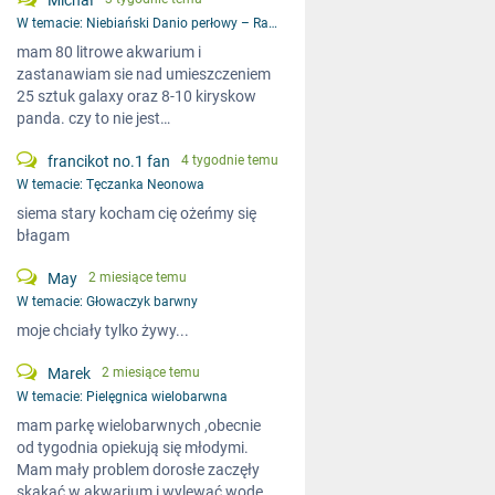
Michał
W temacie:
Niebiański Danio perłowy – Razbora galaxy
mam 80 litrowe akwarium i
zastanawiam sie nad umieszczeniem
25 sztuk galaxy oraz 8-10 kiryskow
panda. czy to nie jest…
francikot no.1 fan
4 tygodnie temu
W temacie:
Tęczanka Neonowa
siema stary kocham cię ożeńmy się
błagam
May
2 miesiące temu
W temacie:
Głowaczyk barwny
moje chciały tylko żywy...
Marek
2 miesiące temu
W temacie:
Pielęgnica wielobarwna
mam parkę wielobarwnych ,obecnie
od tygodnia opiekują się młodymi.
Mam mały problem dorosłe zaczęły
skakać w akwarium i wylewać wodę,…