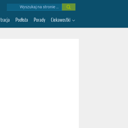
Wyniki
wyszukiwania:
ltracja
Podłoża
Porady
Ciekawostki