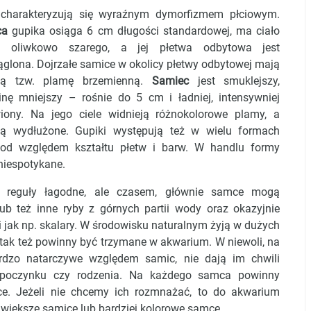
charakteryzują się wyraźnym dymorfizmem płciowym.
ca
gupika osiąga 6 cm długości standardowej, ma ciało
ru oliwkowo szarego, a jej płetwa odbytowa jest
ąglona. Dojrzałe samice w okolicy płetwy odbytowej mają
ną tzw. plamę brzemienną.
Samiec
jest smuklejszy,
inę mniejszy – rośnie do 5 cm i ładniej, intensywniej
iony. Na jego ciele widnieją różnokolorowe plamy, a
ą wydłużone. Gupiki występują też w wielu formach
od względem kształtu płetw i barw. W handlu formy
 niespotykane.
z reguły łagodne, ale czasem, głównie samce mogą
b też inne ryby z górnych partii wody oraz okazyjnie
 jak np. skalary. W środowisku naturalnym żyją w dużych
tak też powinny być trzymane w akwarium. W niewoli, na
ardzo natarczywe względem samic, nie dają im chwili
odpoczynku czy rodzenia. Na każdego samca powinny
ce. Jeżeli nie chcemy ich rozmnażać, to do akwarium
, większe samice lub bardziej kolorowe samce.