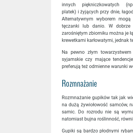
innych piękniczkowatych (np
platek) i żyjących przy dnie, łago
Alternatywnym wyborem mogą b
tęczanki lub danio. W dobrze
zarośniętym zbiorniku można je ł
krewetkami karłowatymi, jednak t
Na pewno złym towarzystwem bę
syjamskie czy mające tendencje
preferują też odmienne warunki w
Rozmnażanie
Rozmnażanie gupików tak jak wi
na dużą żywiołowość samców, n
samic. Do rozrodu nie są wyma
natomiast bujna roślinność, równi
Gupiki są bardzo płodnymi rybam