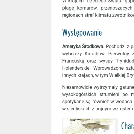
W krajach Trzeciego Świata gup
plagę komarów, przenoszących 
regionach stref klimatu zwrotnik
Występowanie
Ameryka Środkowa.
Pochodzi z p
wybrzeży Karaibów. Pierwotny 
Francuską oraz wyspy Trynidad
Holenderskie. Wprowadzone sztu
innych krajach, w tym Wielkiej Bryt
Niesamowicie wytrzymały gatune
wysokogórskich strumieni po m
spotykane są również w wodach s
w siedliskach z bujnym wzrostem 
Char