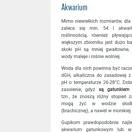
Akwarium
Mimo niewielkich rozmiarów, dla
zaleca się min. 54 l akwar
roślinnością, również pływają
większym zbiorniku jest dużo bar
skoki pH są mniej gwałtowne, 
wody maleje i rośnie wolniej.
Woda dla nich powinna być racze
dGH, alkaliczna do zasadowej z 
pH o temperaturze 26-28°C. Dobr
zasolenie, gdyż
są gatunkiem 
tzn., że znoszą różny stopień z
mogą żyć w wodzie słodki
(brachicznej), a nawet w morskiej.
Gupikom prawdopodobnie najle
akwarium gatunkowym lub w 