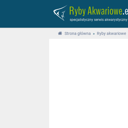
Ryby Akwariowe
.
specjalistyczny serwis akwarystyczny
Strona główna
»
Ryby akwariowe