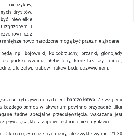
. mieczyków,
dnych kirysków.
yć niewielkie
 urządzonym i
ączyć również z
e mniejsze nowo narodzone mogą być przez nie zjadane.
dą np. bojowniki, kolcobrzuchy, brzanki, glonojady
 do podskubywania płetw tetry, które tak czy inaczej,
odne. Dla żółwi, krabów i raków będą pożywieniem.
ększości ryb żyworodnych jest
bardzo łatwe
. Ze względu
a każdego samca w akwarium powinno przypadać kilka
gane żadne specjalne przedsięwzięcia, wskazana jest
eż pływająca, która zapewni schronienie narybkowi.
i. Okres ciąży może być różny, ale zwykle wynosi 21-30