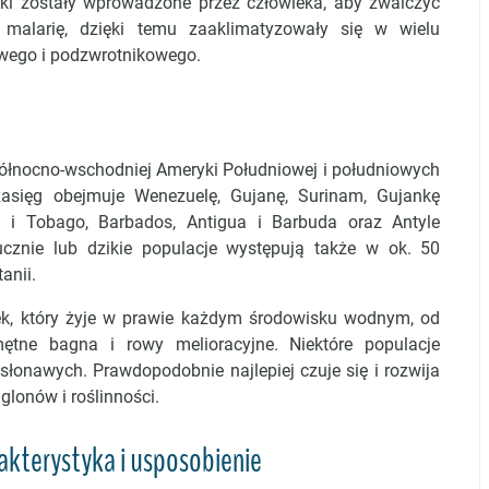
iki zostały wprowadzone przez człowieka, aby zwalczyć
malarię, dzięki temu zaaklimatyzowały się w wielu
owego i podzwrotnikowego.
ółnocno-wschodniej Ameryki Południowej i południowych
zasięg obejmuje
Wenezuelę, Gujanę, Surinam, Gujankę
 i Tobago, Barbados, Antigua i Barbuda oraz Antyle
cznie lub dzikie populacje występują także w ok. 50
anii.
k, który żyje w prawie każdym środowisku wodnym, od
ętne bagna i rowy melioracyjne. Niektóre populacje
łonawych. Prawdopodobnie najlepiej czuje się i rozwija
glonów i roślinności.
akterystyka i usposobienie