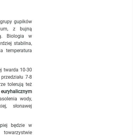
 grupy gupików
ium, z bujną
cą. Biologia w
dziej stabilna,
a temperatura
j twarda 10-30
przedziału 7-8
ze tolerują też
euryhalicznym
asolenia wody,
ej, słonawej
piej będzie w
towarzystwie