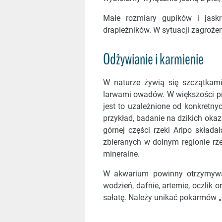
Małe rozmiary gupików i jask
drapieżników. W sytuacji zagrożeni
Odżywianie i karmienie
W naturze żywią się szczątkami
larwami owadów. W większości prz
jest to uzależnione od konkret
przykład, badanie na dzikich oka
górnej części rzeki Aripo skła
zbieranych w dolnym regionie rze
mineralne.
W akwarium powinny otrzymywa
wodzień, dafnie, artemie, oczlik 
sałatę. Należy unikać pokarmów „