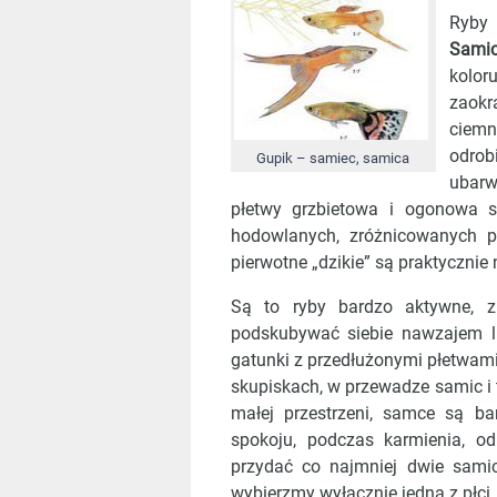
Ryby 
Sami
kolo
zaokr
ciem
odrob
Gupik – samiec, samica
ubarw
płetwy grzbietowa i ogonowa s
hodowlanych, zróżnicowanych p
pierwotne „dzikie” są praktycznie
Są to ryby bardzo aktywne, 
podskubywać siebie nawzajem lu
gatunki z przedłużonymi płetwami
skupiskach, w przewadze samic i 
małej przestrzeni, samce są b
spokoju, podczas karmienia, 
przydać co najmniej dwie sami
wybierzmy wyłącznie jedną z płci