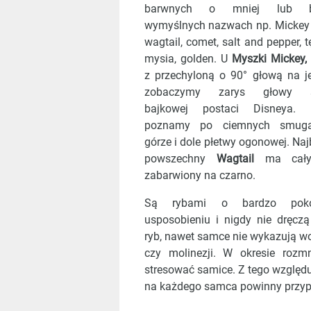
barwnych o mniej lub ba
wymyślnych nazwach np. Mickey
wagtail, comet, salt and pepper, 
mysia, golden. U
Myszki Mickey,
z przechyloną o 90° głową na je
zobaczymy zarys głowy s
bajkowej postaci Disneya.
poznamy po ciemnych smug
górze i dole płetwy ogonowej. Naj
powszechny
Wagtail
ma cały
zabarwiony na czarno.
Są rybami o bardzo pok
usposobieniu i nigdy nie dręczą
ryb, nawet samce nie wykazują wo
czy molinezji. W okresie roz
stresować samice. Z tego względ
na każdego samca powinny przypa