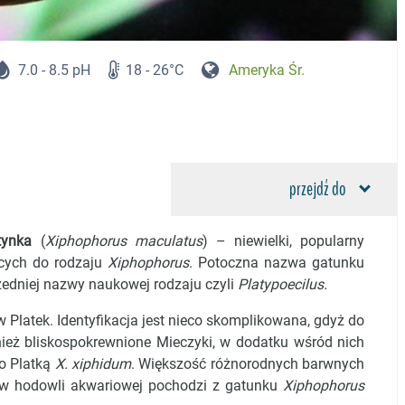
7.0 - 8.5 pH
18 - 26°C
Ameryka Śr.
przejdź do
tynka
(
Xiphophorus maculatus
) – niewielki, popularny
cych do rodzaju
Xiphophorus
. Potoczna nazwa gatunku
rzedniej nazwy naukowej rodzaju czyli
Platypoecilus.
 Platek. Identyfikacja jest nieco skomplikowana, gdyż do
ież bliskospokrewnione Mieczyki, w dodatku wśród nich
o Platką
X. xiphidum
. Większość różnorodnych barwnych
w hodowli akwariowej pochodzi z gatunku
Xiphophorus