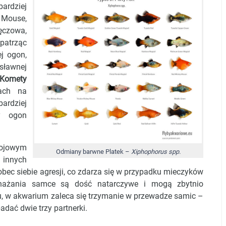
rdziej
 Mouse,
tęczowa,
patrząc
j ogon,
ławnej
Komety
ach na
bardziej
 ogon
ojowym
Odmiany barwne Platek –
Xiphophorus spp.
 innych
bec siebie agresji, co zdarza się w przypadku mieczyków
mnażania samce są dość natarczywe i mogą zbytnio
u, w akwarium zaleca się trzymanie w przewadze samic –
dać dwie trzy partnerki.