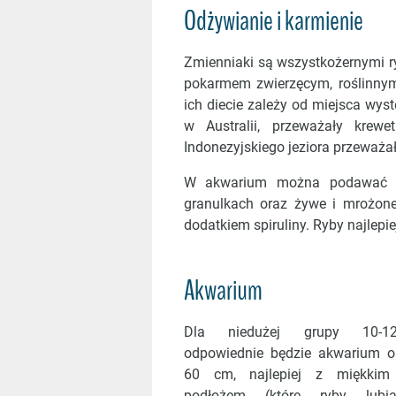
Odżywianie i karmienie
Zmienniaki są wszystkożernymi 
pokarmem zwierzęcym, roślinnym
ich diecie zależy od miejsca wys
w Australii, przeważały krew
Indonezyjskiego jeziora przeważał
W akwarium można podawać im
granulkach oraz żywe i mrożone
dodatkiem spiruliny. Ryby najlepi
Akwarium
Dla niedużej grupy 10-1
odpowiednie będzie akwarium o
60 cm, najlepiej z miękkim 
podłożem (które ryby lubią 