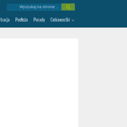
Wyniki
wyszukiwania:
ltracja
Podłoża
Porady
Ciekawostki