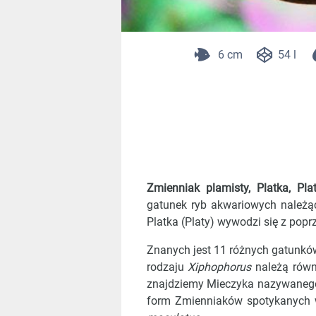
6 cm
54 l
Zmienniak plamisty, Platka, Pla
gatunek ryb akwariowych należą
Platka (Platy) wywodzi się z pop
Znanych jest 11 różnych gatunków
rodzaju
Xiphophorus
należą równ
znajdziemy Mieczyka nazywaneg
form Zmienniaków spotykanych 