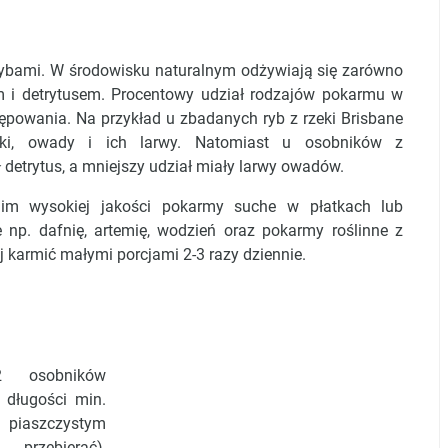
rybami. W środowisku naturalnym odżywiają się zarówno
 i detrytusem. Procentowy udział rodzajów pokarmu w
tępowania. Na przykład u zbadanych ryb z rzeki Brisbane
etki, owady i ich larwy. Natomiast u osobników z
 detrytus, a mniejszy udział miały larwy owadów.
 wysokiej jakości pokarmy suche w płatkach lub
 np. dafnię, artemię, wodzień oraz pokarmy roślinne z
ej karmić małymi porcjami 2-3 razy dziennie.
2 osobników
 długości min.
piaszczystym
przebierać),