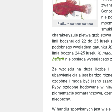
zwana
Gonop
nie p
mocny
Platka – samiec, samica
smukl
charakteryzuje płetwa grzbietowa
linii bocznej od 22 do 25 łusek
podobnego wyglądem gatunku
X.
linia boczna 24-25 łusek.
X. macu
hellerii
, nie posiada wystającego 
Ze względu na dużą liczbę i o
ubarwienie ciała jest bardzo różn
ozdobne i mogą być jasno szaro
Ryby ozdobne hodowane w niewo
pigmentację pomarańczową, czerw
nieobecny.
W handlu spotykanych jest wiele