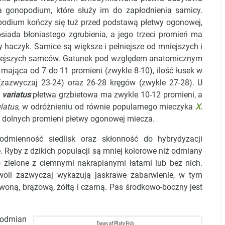
 gonopodium, które służy im do zapłodnienia samicy.
odium kończy się tuż przed podstawą płetwy ogonowej,
osiada błoniastego zgrubienia, a jego trzeci promień ma
 haczyk. Samice są większe i pełniejsze od mniejszych i
ejszych samców. Gatunek pod względem anatomicznym
 mająca od 7 do 11 promieni (zwykle 8-10), ilość łusek w
 (zazwyczaj 23-24) oraz 26-28 kręgów (zwykle 27-28). U
 variatus
płetwa grzbietowa ma zwykle 10-12 promieni, a
latus
, w odróżnieniu od równie popularnego mieczyka
X.
z dolnych promieni płetwy ogonowej miecza.
dmienność siedlisk oraz skłonność do hybrydyzacji
e. Ryby z dzikich populacji są mniej kolorowe niż odmiany
 zielone z ciemnymi nakrapianymi łatami lub bez nich.
li zazwyczaj wykazują jaskrawe zabarwienie, w tym
oną, brązową, żółtą i czarną. Pas środkowo-boczny jest
 odmian