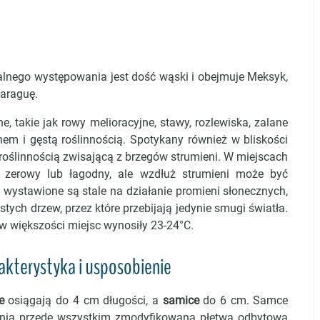
ralnego występowania jest dość wąski i obejmuje Meksyk,
karaguę.
e, takie jak rowy melioracyjne, stawy, rozlewiska, zalane
em i gęstą roślinnością. Spotykany również w bliskości
 roślinnością zwisającą z brzegów strumieni. W miejscach
t zerowy lub łagodny, ale wzdłuż strumieni może być
wystawione są stale na działanie promieni słonecznych,
stych drzew, przez które przebijają jedynie smugi światła.
w większości miejsc wynosiły 23-24°C.
akterystyka i usposobienie
e
osiągają do 4 cm długości, a
samice
do 6 cm. Samce
nia przede wszystkim zmodyfikowana płetwa odbytowa