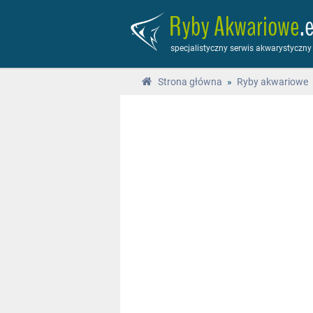
Ryby Akwariowe
.
specjalistyczny serwis akwarystyczny
Strona główna
»
Ryby akwariowe