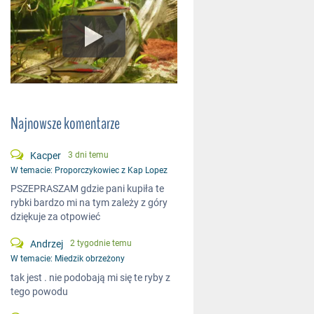
Najnowsze komentarze
Kacper
3 dni temu
W temacie:
Proporczykowiec z Kap Lopez
PSZEPRASZAM gdzie pani kupiła te
rybki bardzo mi na tym zależy z góry
dziękuje za otpowieć
Andrzej
2 tygodnie temu
W temacie:
Miedzik obrzeżony
tak jest . nie podobają mi się te ryby z
tego powodu