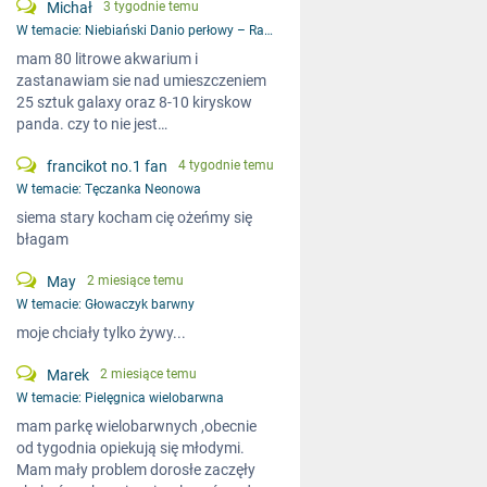
Michał
3 tygodnie temu
W temacie:
Niebiański Danio perłowy – Razbora galaxy
mam 80 litrowe akwarium i
zastanawiam sie nad umieszczeniem
25 sztuk galaxy oraz 8-10 kiryskow
panda. czy to nie jest…
francikot no.1 fan
4 tygodnie temu
W temacie:
Tęczanka Neonowa
siema stary kocham cię ożeńmy się
błagam
May
2 miesiące temu
W temacie:
Głowaczyk barwny
moje chciały tylko żywy...
Marek
2 miesiące temu
W temacie:
Pielęgnica wielobarwna
mam parkę wielobarwnych ,obecnie
od tygodnia opiekują się młodymi.
Mam mały problem dorosłe zaczęły