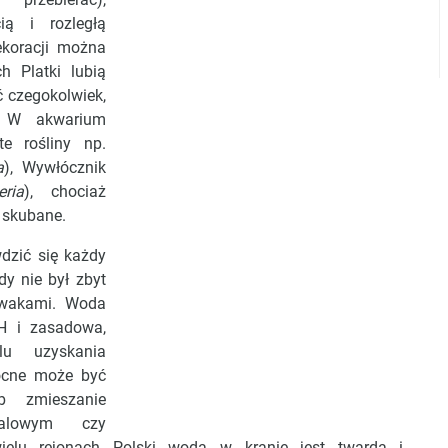
ią i rozległą
ekoracji można
h Platki lubią
ć czegokolwiek,
. W akwarium
te rośliny np.
a
), Wywłócznik
eria
), chociaż
 skubane.
wdzić się każdy
dy nie był zbyt
ywakami. Woda
H i zasadowa,
u uzyskania
ocne może być
b zmieszanie
alowym czy
ielu rejonach Polski woda w kranie jest twarda i