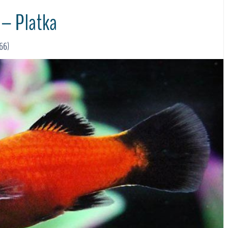
 – Platka
66)