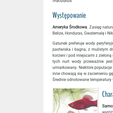
maculatus
.
Występowanie
Ameryka Środkowa
. Zasięg natu
Belize, Honduras, Gwatemalę i Ni
Gatunek preferuje wody peryferyjn
pastwiska i bagna, z mulistym dn
korzeni i pod miejscami z zieloną
tych nurt wody przeważnie jes
umiarkowany. Niektóre populacje 
inne chowają się w zacienieniu gę
Średnie odnotowane temperatury 
Char
Samc
wyróż