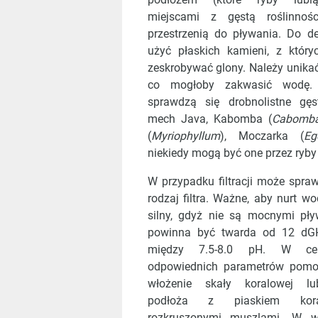
miejscami z gęstą roślinnośc
przestrzenią do pływania. Do d
użyć płaskich kamieni, z któryc
zeskrobywać glony. Należy unika
co mogłoby zakwasić wodę
sprawdzą się drobnolistne gęs
mech Java, Kabomba (
Cabomb
(
Myriophyllum
), Moczarka (
Eg
niekiedy mogą być one przez ryby
W przypadku filtracji może spra
rodzaj filtra. Ważne, aby nurt wo
silny, gdyż nie są mocnymi pł
powinna być twarda od 12 dG
między 7.5-8.0 pH. W cel
odpowiednich parametrów pom
włożenie skały koralowej lu
podłoża z piaskiem kor
rozkruszonymi muszlami. W w